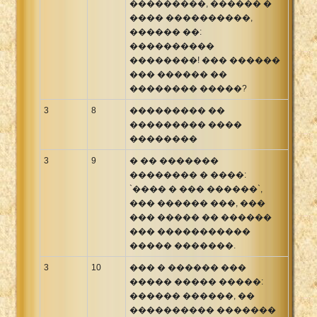
���������, ������ �
���� ����������,
������ ��:
����������
��������! ��� ������
��� ������ ��
�������� �����?
3
8
��������� ��
��������� ����
��������
3
9
� �� �������
�������� � ����:
`���� � ��� ������`,
��� ������ ���, ���
��� ����� �� ������
��� �����������
����� �������.
3
10
��� � ������ ���
����� ����� �����:
������ ������, ��
���������� �������