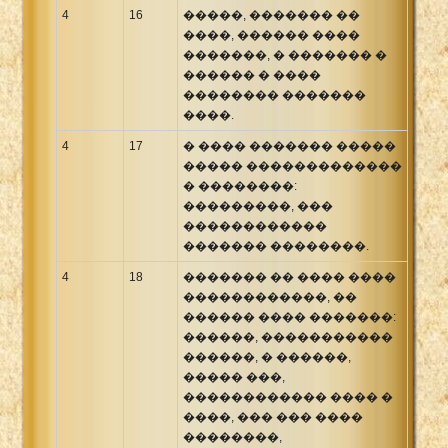
4
16
�����, ������� ��
����, ������ ����
�������, � ������� �
������ � ����
�������� �������
����.
4
17
� ���� ������� �����
����� �������������
� ��������:
���������, ���
������������
������� ��������.
4
18
������� �� ���� ����
������������, ��
������ ���� �������:
������, �����������
������, � ������,
����� ���,
������������ ���� �
����, ��� ��� ����
��������,