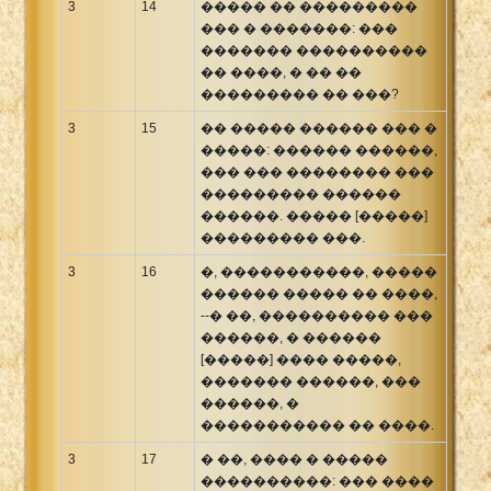
3
14
����� �� ���������
��� � �������: ���
������� ����������
�� ����, � �� ��
��������� �� ���?
3
15
�� ����� ������ ��� �
�����: ������ ������,
��� ��� �������� ���
��������� ������
������. ����� [�����]
��������� ���.
3
16
�, �����������, �����
������ ����� �� ����,
--� ��, ���������� ���
������, � ������
[�����] ���� �����,
������� ������, ���
������, �
����������� �� ����.
3
17
� ��, ���� � �����
����������: ��� ����