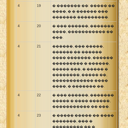
4
19
� ������� ��: ����� ��
����, � � ������ ���
������� ���������.
4
20
� ��� ������, �������
����, ����������� ��
���.
4
21
������, ��� �����,
������ �� ������
���� �������, ������
��������� � ������,
����� ���, � ����� �
��������, ����� ��,
������������ ����
����, � ������� ��.
4
22
� ��� ������, �������
����� � ���� ������,
����������� �� ���.
4
23
� ����� ����� �� ����
�������, ��� �
��������� �� �