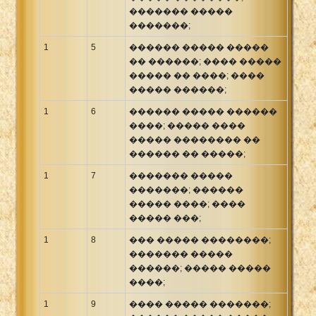
������� �����
Xhosa Bible
�������;
1
5
������ ����� �����
�� ������; ���� �����
����� �� ����; ����
����� ������;
1
6
������ ����� ������
����; ����� ����
����� �������� ��
������ �� �����;
1
7
������� �����
�������; ������
����� ����; ����
����� ���;
1
8
��� ����� ��������;
������� �����
������; ����� �����
����;
1
9
���� ����� �������;