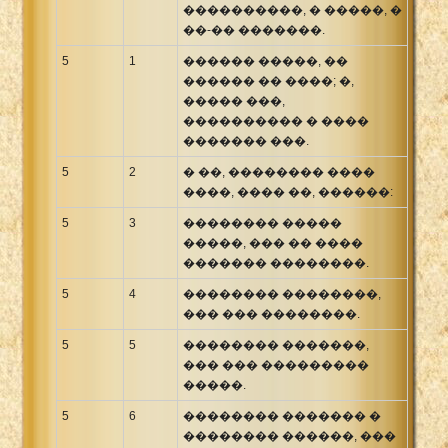
����������, � �����, �
��-�� �������.
5
1
������ �����, ��
������ �� ����; �,
����� ���,
���������� � ����
������� ���.
5
2
� ��, �������� ����
����, ���� ��, ������:
5
3
�������� �����
�����, ��� �� ����
������� ��������.
5
4
�������� ��������,
��� ��� ��������.
5
5
�������� �������,
��� ��� ���������
�����.
5
6
�������� ������� �
�������� ������, ���