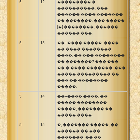
5
12
��������� �
����������, ���
������ ���� �������
�� �������: ��� �����
[�] ��������, ������
������ ���.
5
13
��--���� �����. ����
�� ���� ��������
����, �� ��� ��������
�� �������? ��� ���
�� � ���� �������, ���
����� ��������� ��
��� �� ��������
�����.
5
14
��--���� ����. ��
����� ��������
�����, ������� ��
����� ����.
5
15
�, ������� �����, ��
������ �� ���
�������, �� ��