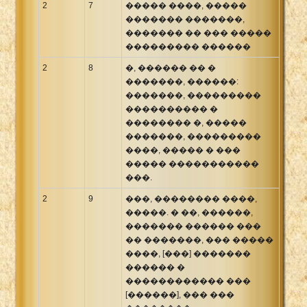
2
7
����� ����, �����
������� �������,
������� �� ��� �����
��������� ������
2
8
�, ������ �� �
�������, ������:
�������, ���������
���������� �
�������� �, �����
�������, ���������
����, ����� � ���
����� �����������
���.
2
9
���, �������� ����,
�����. � ��, ������,
������� ������ ���
�� �������, ��� �����
����, [���] �������
������ �
������������ ���
[������], ��� ���