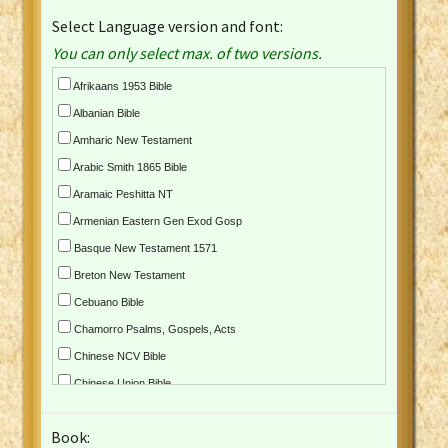
Select Language version and font:
You can only select max. of two versions.
Afrikaans 1953 Bible
Albanian Bible
Amharic New Testament
Arabic Smith 1865 Bible
Aramaic Peshitta NT
Armenian Eastern Gen Exod Gosp
Basque New Testament 1571
Breton New Testament
Cebuano Bible
Chamorro Psalms, Gospels, Acts
Chinese NCV Bible
Chinese Union Bible
Croatian Bible
Book:
Czech Kralicka Bible