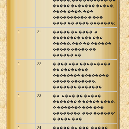
����� ������� �����,
���� ����, ���
���������� � ���
���� �� ���� �������;
1
21
����� �� ����, �
�������� ��� ���
�����, ��� �� ������
����� ����� ��
������ ��.
1
22
� ��� ��� ���������,
�� ��������
�������� ��������
����� �������,
������� �������:
1
23
��, ���� �� �����
������� � ����� ����,
� ������� ��� ���
��������, ��� ������:
� ���� ���.
1
24
����� �� ���, �����