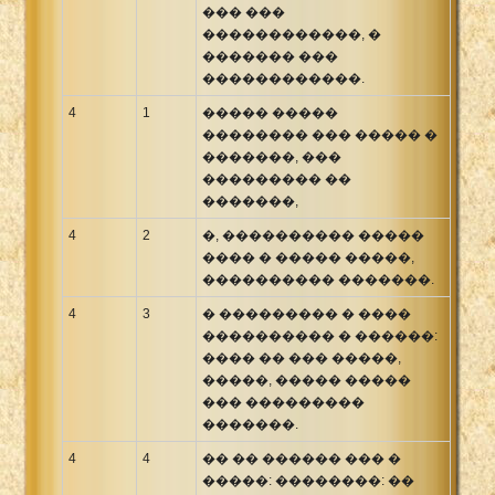
��� ���
������������, �
������� ���
������������.
4
1
����� �����
�������� ��� ����� �
�������, ���
��������� ��
�������,
4
2
�, ���������� �����
���� � ����� �����,
���������� �������.
4
3
� ��������� � ����
���������� � ������:
���� �� ��� �����,
�����, ����� �����
��� ���������
�������.
4
4
�� �� ������ ��� �
�����: ��������: ��