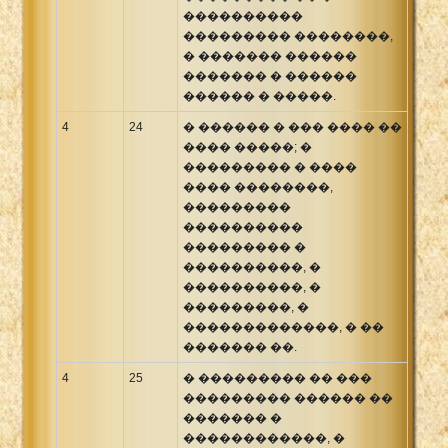
����������
��������� ��������,
� ������� ������
������� � ������
������ � �����.
4
24
� ������ � ��� ���� ��
���� �����; �
��������� � ����
���� ��������,
���������
����������
��������� �
����������, �
����������, �
���������, �
�������������, � ��
������� ��.
4
25
� ��������� �� ���
��������� ������ ��
������� �
������������, �