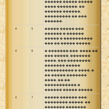
������ ����� �����
���� �������, ��
������ ������,
��������� �� ���
������.
4
5
����� ����� ���
������ � ������
����� � ����������
��� �� ����� �����,
4
6
� ������� ���: ���� ��
��� �����, �������
����, ��� ��������:
������� �����
���������� � ����, �
�� ����� �������
����, �� ��
����������� �
������ ����� �����.
4
7
����� ������ ���:
�������� �����: ��
������� �������