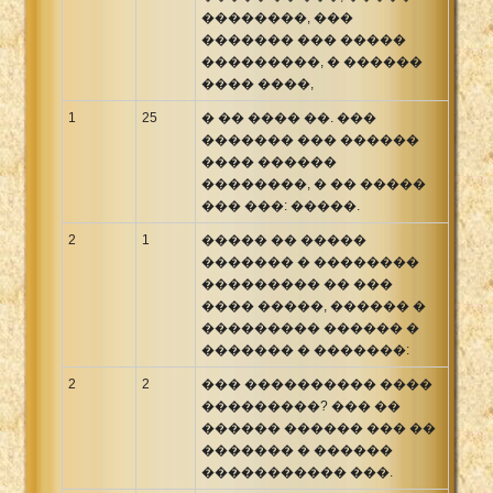
��������, ���
������� ��� �����
���������, � ������
���� ����,
1
25
� �� ���� ��. ���
������� ��� ������
���� ������
��������, � �� �����
��� ���: �����.
2
1
����� �� �����
������� � ��������
��������� �� ���
���� �����, ������ �
��������� ������ �
������� � �������:
2
2
��� ���������� ����
���������? ��� ��
������ ������ ��� ��
������� � ������
����������� ���.