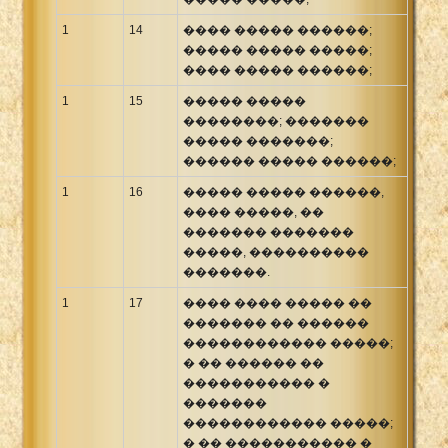
1
14
���� ����� ������;
����� ����� �����;
���� ����� ������;
1
15
����� �����
��������; �������
����� �������;
������ ����� ������;
1
16
����� ����� ������,
���� �����, ��
������� �������
�����, ����������
�������.
1
17
���� ���� ����� ��
������� �� ������
������������ �����;
� �� ������ ��
����������� �
�������
������������ �����;
� �� ����������� �