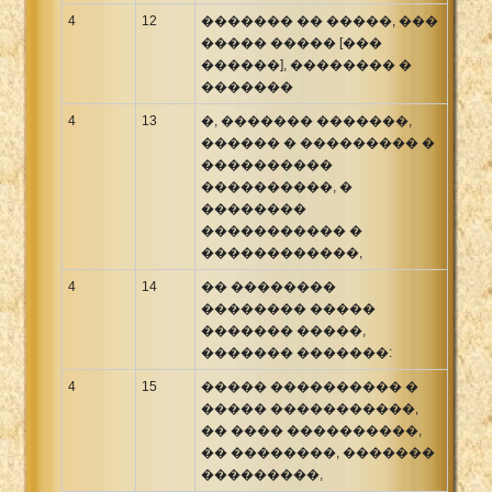
4
12
������� �� �����, ���
����� ����� [���
������], �������� �
�������
4
13
�, ������� �������,
������ � ��������� �
����������
����������, �
��������
����������� �
������������,
4
14
�� ��������
�������� �����
������� �����,
������� �������:
4
15
����� ���������� �
����� �����������,
�� ���� ����������,
�� ��������, �������
���������,