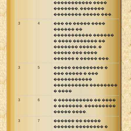
����������� ����
�������, �������
�������� ����� ���.
3
4
��� �� ����� ����
������ ��
����������� ������
� ���� ������� ��
������� �����, �
����� ��� ����
������ � ����� ���.
3
5
����� ��������� �
��� ����� � ���
�����������
���������� ��������
� ����
3
6
� ���������� �� ����
� �������, ���������
����� ����.
3
7
������ �� �����
������ �������� �