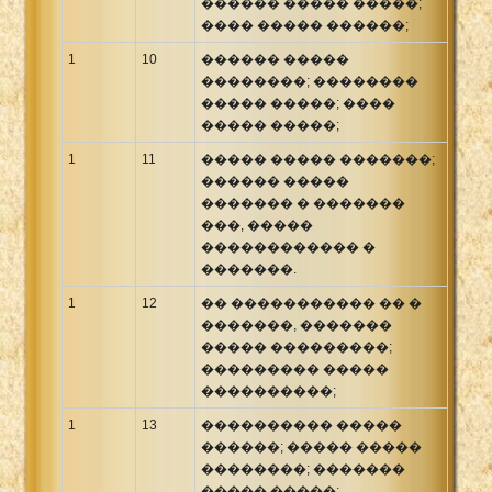
������ ����� �����;
���� ����� ������;
1
10
������ �����
��������; ��������
����� �����; ����
����� �����;
1
11
����� ����� �������;
������ �����
������� � �������
���, �����
������������ �
�������.
1
12
�� ����������� �� �
�������, �������
����� ���������;
��������� �����
����������;
1
13
���������� �����
������; ����� �����
��������; �������
����� �����;