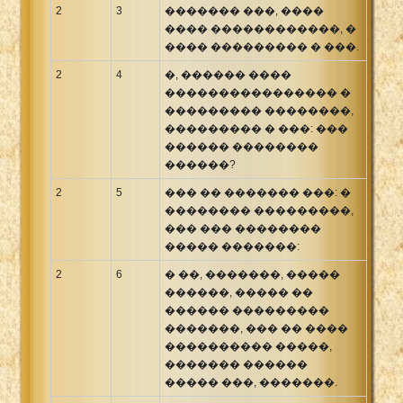
2
3
������� ���, ����
���� ������������, �
���� ��������� � ���.
2
4
�, ������ ����
���������������� �
��������� ��������,
��������� � ���: ���
������ ��������
������?
2
5
��� �� ������� ���: �
�������� ���������,
��� ��� ��������
����� �������:
2
6
� ��, �������, �����
������, ����� ��
������ ���������
�������, ��� �� ����
���������� �����,
������� ������
����� ���, �������.