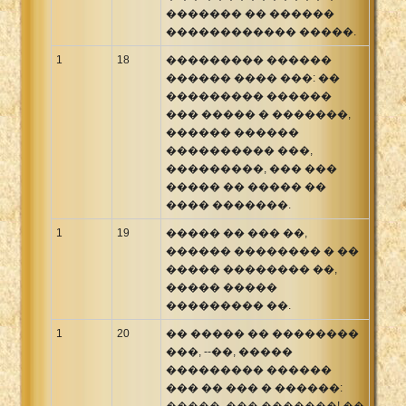
������� �� ������
������������ �����.
1
18
��������� ������
������ ���� ���: ��
��������� ������
��� ����� � �������,
������ ������
���������� ���,
���������, ��� ���
����� �� ����� ��
���� �������.
1
19
����� �� ��� ��,
������ �������� � ��
����� �������� ��,
����� �����
��������� ��.
1
20
�� ����� �� ��������
���, --��, �����
��������� ������
��� �� ��� � ������:
�����, ��� �������! ��