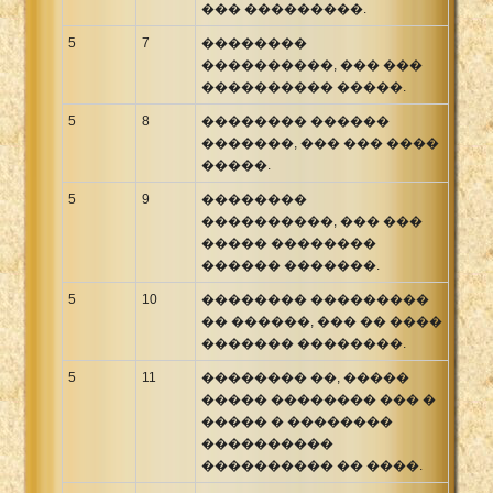
��� ���������.
5
7
��������
����������, ��� ���
���������� �����.
5
8
�������� ������
�������, ��� ��� ����
�����.
5
9
��������
����������, ��� ���
����� ��������
������ �������.
5
10
�������� ���������
�� ������, ��� �� ����
������� ��������.
5
11
�������� ��, �����
����� �������� ��� �
����� � ��������
����������
���������� �� ����.