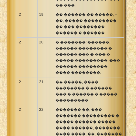
�� ���.
2
19
�� ������ �� �����, --
��, ����� ���������
�� ��� ��������
������ � ������
2
20
� �������: ������,
������ �������� �
������ ��� � ��� �
����� ���������, ���
������ ��������
���� ��������.
2
21
�� �����, ����
�������� � ������
��� � ������ � �����
���������.
2
22
������� ��, ���
������� ��������� �
����� ������ �����,
���� ������, �������
���� ����; ��, �������