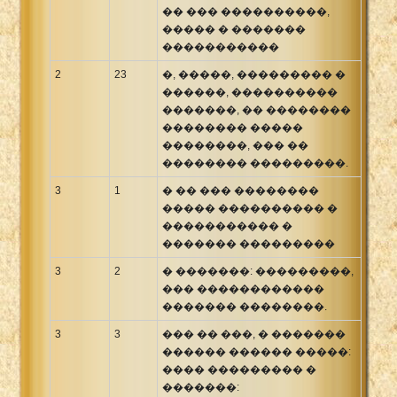
�� ��� ����������,
����� � �������
�����������
2
23
�, �����, ��������� �
������, ����������
�������, �� ��������
�������� �����
��������, ��� ��
�������� ���������.
3
1
� �� ��� ��������
����� ���������� �
����������� �
������� ���������
3
2
� �������: ���������,
��� ������������
������� ��������.
3
3
��� �� ���, � �������
������ ������ �����:
���� ��������� �
�������: