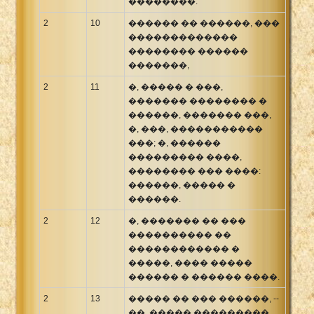
��������.
2
10
������ �� ������, ���
�������������
�������� ������
�������,
2
11
�, ����� � ���,
������� �������� �
������, ������� ���,
�, ���, �����������
���; �, ������
��������� ����,
�������� ��� ����:
������, ����� �
������.
2
12
�, ������� �� ���
���������� ��
������������ �
�����, ���� �����
������ � ������ ����.
2
13
����� �� ��� ������, --
��, ����� ���������