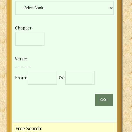
Danish Bible
Dutch Staten Vertaling Bible
Eng. KJV&Book of Mormon
Chapter:
English YLT 1898 Bible
Estonian Genesis New Testament
Finnish 1776 Bible
Finnish 1938 Bible
Verse:
French Darby Bible
---------
French Louis Segond Bible
From:
To:
Gaelic (Manx) Selections
Gaelic (Scottish) Mark
Georgian Gospels Acts James
German Luther 1912 Bible
Gothic NT AmbrosianusA Partial
Greek Modern Bible
Greek NT Byzantine Majority
Free Search:
Greek NT Textus Receptus