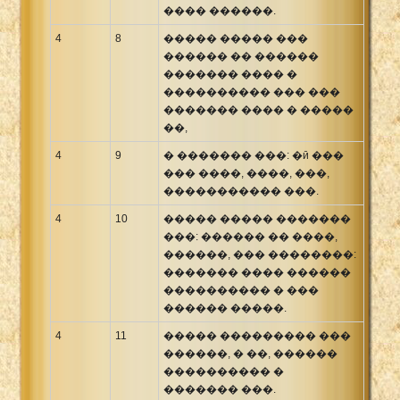
���� ������.
4
8
����� ����� ���
������ �� ������
������� ���� �
���������� ��� ���
������� ���� � �����
��,
4
9
� ������� ���: �ӣ ���
��� ����, ����, ���,
����������� ���.
4
10
����� ����� �������
���: ������ �� ����,
������, ��� ��������:
������� ���� ������
���������� � ���
������ �����.
4
11
����� ��������� ���
������, � ��, ������
���������� �
������� ���.