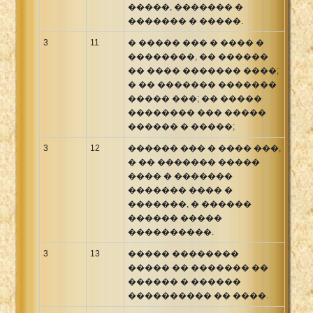
�����, ������� �
������� � �����.
3
11
� ����� ��� � ���� �
��������, �� ������
�� ���� ������� ����;
� �� ������� �������
����� ���; �� �����
�������� ��� �����
������ � �����;
3
12
������ ��� � ���� ���,
� �� ������� �����
���� � �������
������� ���� �
�������, � ������
������ �����
����������.
3
13
����� ��������
����� �� ������� ��
������ � ������
���������� �� ����.