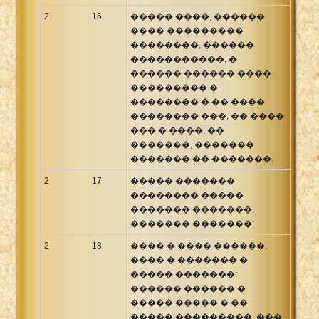
2
16
����� ����, ������
���� ���������
��������, ������
�����������, �
������ ������ ����
��������� �
�������� � �� ����
�������� ���, �� ����
��� � ����, ��
�������, �������
������� �� �������.
2
17
����� �������
�������� �����
������� �������,
������� �������:
2
18
���� � ���� ������,
���� � ������� �
����� �������;
������ ������ �
����� ����� � ��
����� ���������, ���