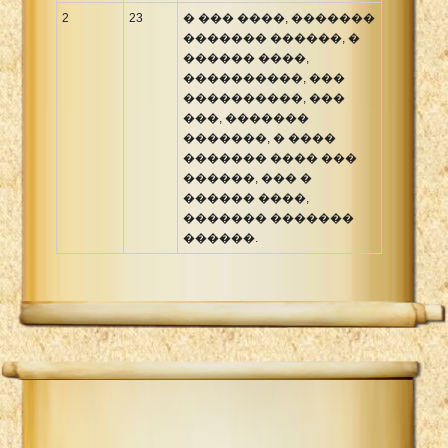
2
23
� ��� ����, �������
������� ������, �
������ ����,
����������, ���
����������, ���
���, �������
�������, � ����
������� ���� ���
������, ��� �
������ ����,
������� �������
������.