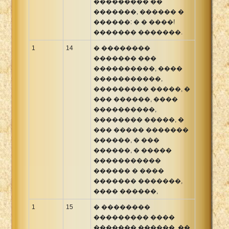
��������� ��
�������, ������ �
������: � � ����!
������� �������.
1
14
� ��������
������� ���
����������, ����
�����������,
��������� �����, �
��� ������, ����
����������,
�������� �����, �
��� ����� �������
������, � ���
������, � �����
�����������
������ � ����
������� �������,
���� ������,
1
15
� ��������
��������� ����
������� ������, ��