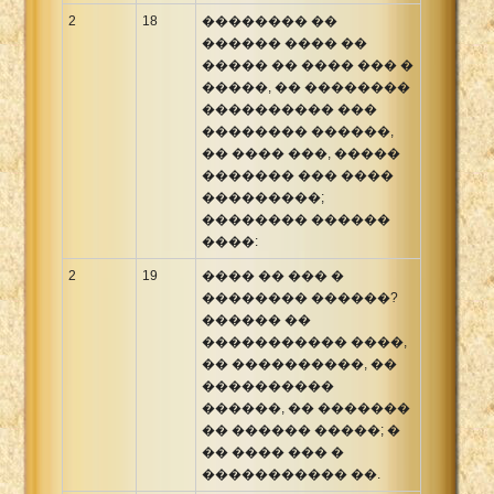
2
18
�������� ��
������ ���� ��
����� �� ���� ��� �
�����, �� ��������
���������� ���
�������� ������,
�� ���� ���, �����
������� ��� ����
���������;
�������� ������
����:
2
19
���� �� ��� �
�������� ������?
������ ��
����������� ����,
�� ����������, ��
����������
������, �� �������
�� ������ �����; �
�� ���� ��� �
����������� ��.