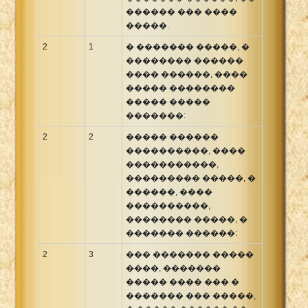
������ ��� ����
�����.
2
1
� ������� �����, �
�������� ������
���� ������, ����
����� ��������
����� �����
�������:
2
2
����� ������
����������, ����
�����������,
��������� �����, �
������, ����
����������,
�������� �����, �
������� ������:
2
3
��� ������� �����
����, �������
����� ���� ��� �
������� ��� �����,