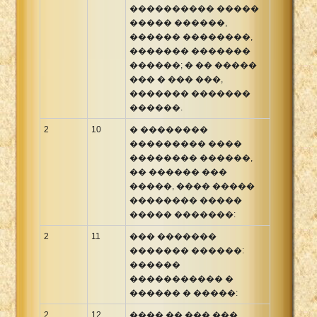
���������� �����
����� ������,
������ ��������,
������� �������
������; � �� �����
��� � ��� ���,
������� �������
������.
2
10
� ��������
��������� ����
�������� ������,
�� ������ ���
�����, ���� �����
�������� �����
����� �������:
2
11
��� �������
������� ������:
������
����������� �
������ � �����:
2
12
���� �� ��� ���