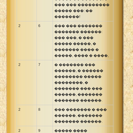
��� ��� ���������
����� ���: ��
�������!
2
6
��� ��� �������
������� ������:
��� ���, � ���
����� �����, �
������� ���� �
�����, ���� � ����,
2
7
� ������� ���
������, � ������
�������� �����
��������, �
������� ��� ���
������, �������
������� ������.
2
8
��� ������� � ���
������, �������
������� ������.
2
9
����� ����