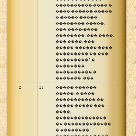
���������� ���� �
���� ������ �����
� ����� �����
�������� �����,
��� ����-����
��������, ��� ����,
��� ����, ���
�����-������ ����:
��������� �� ���
���������? �
��������
���������� �
�������: ���.
2
13
����� ������
�����: � ����
����������� ��
����� ����� ���--
����,
��������������
�� �������������
� ��������:
��������� �� ���