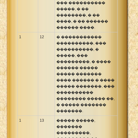
��� ����������
�����, � ��
��������, � ��
����, � �� ������
������ ����.
1
12
� �����������
����������, ���
����������, �
�����, ���
���������, � ����
������ �����
����� �������
���� ������ � ����
����� �������, ���
����������
�������� ����� ��,
� ����� �������
�������.
1
13
����� �����,
�������
���������,