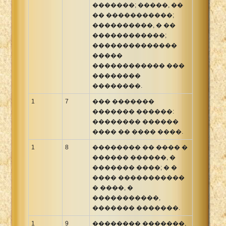
�������; �����, ��
�� �����������;
����������, � ��
������������;
��������������
�����
������������ ���
��������
��������.
1
7
��� �������
������� ������:
�������� ������
���� �� ���� ����.
1
8
�������� �� ���� �
������ ������, �
������� ����; � �
���� �����������
� ����, �
�����������,
������� �������.
1
9
�������� �������,