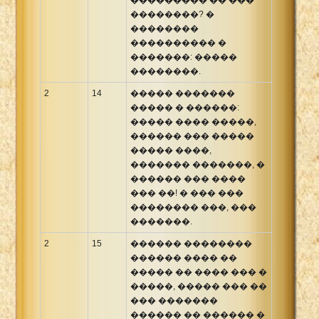
��������? �
��������
���������� �
�������: �����
��������.
2
14
����� �������
����� � ������:
����� ���� �����,
������ ��� �����
����� ����,
������� �������, �
������ ��� ����
��� ��! � ��� ���
�������� ���, ���
�������.
2
15
������ ��������
������ ���� ��
����� �� ���� ��� �
�����, ����� ��� ��
��� �������
������ �� ������ �