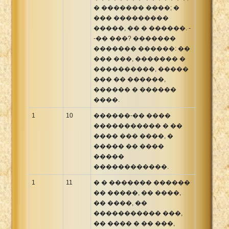
� ������� ����; �
��� ���������
�����, �� � ������. -
-�� ���? �������
������� ������: ��
��� ���, ������� �
����������, �����
��� �� ������,
������ � ������
����.
1
10
������-�� ����
����������� � ��
���� ��� ����, �
����� �� ����
�����
������������.
1
11
� � ������� ������
�� �����, �� ����,
�� ����, ��
����������� ���,
�� ���� � �� ���,