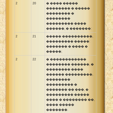
2
20
� ���� �����
�������� � �����
�������� �
��������
��������� ����
������, � �������:
2
21
����� ����������,
��������� �����:
������� � ���� �
�����;
2
22
� ������������
�������� ������, �
�������� ����
������ ���������,
��������
��������� �
������� �� ���, �
��������� �����
���� � �������� ��,
���� �����
�������.