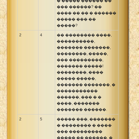
� ����� ������ ��
��� ������? ��
���� �� �� � ������
����� ��� ��
�����?
2
4
�� �������� ����,
����������,
������� �������,
��������, �����,
��� ���������,
������� �����!
��������, ����
����� �����,
������� �������, �
�����������
������, ��� � �
����, �������
������� ������.
2
5
����� ���, �������
� �������� � ����
��� ���������
����� �� ������, �