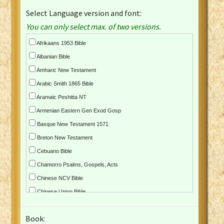
Select Language version and font:
You can only select max. of two versions.
Afrikaans 1953 Bible
Albanian Bible
Amharic New Testament
Arabic Smith 1865 Bible
Aramaic Peshitta NT
Armenian Eastern Gen Exod Gosp
Basque New Testament 1571
Breton New Testament
Cebuano Bible
Chamorro Psalms, Gospels, Acts
Chinese NCV Bible
Chinese Union Bible
Croatian Bible
Book:
Czech Kralicka Bible