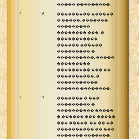
����� ���������.
2
16
��������� ������
� �����, �������
���������
�������� ���, �
�����������
������ ������;
��������� �
����������, �����
���������
��������� ��� ��
����������, �
�����������
������ ��������.
2
17
������� � ���
��������� �
���������� �����
� ������ ��� �����
��� �����; �� �� ��
���������� �� ���,
������� �������.