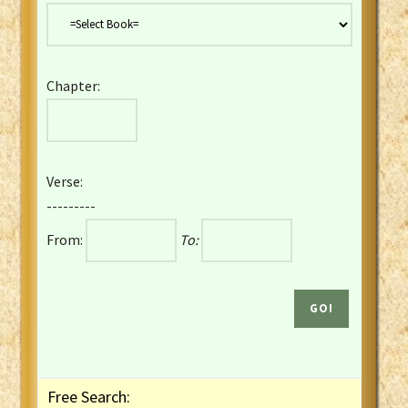
Danish Bible
Dutch Staten Vertaling Bible
Eng. KJV&Book of Mormon
Chapter:
English YLT 1898 Bible
Estonian Genesis New Testament
Finnish 1776 Bible
Finnish 1938 Bible
Verse:
French Darby Bible
---------
French Louis Segond Bible
From:
To:
Gaelic (Manx) Selections
Gaelic (Scottish) Mark
Georgian Gospels Acts James
German Luther 1912 Bible
Gothic NT AmbrosianusA Partial
Greek Modern Bible
Greek NT Byzantine Majority
Free Search:
Greek NT Textus Receptus