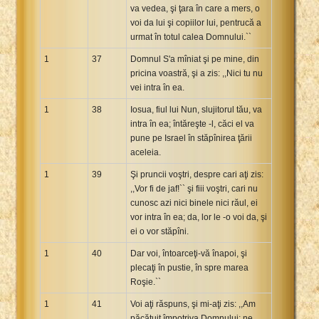
va vedea, şi ţara în care a mers, o
voi da lui şi copiilor lui, pentrucă a
urmat în totul calea Domnului.``
1
37
Domnul S'a mîniat şi pe mine, din
pricina voastră, şi a zis: ,,Nici tu nu
vei intra în ea.
1
38
Iosua, fiul lui Nun, slujitorul tău, va
intra în ea; întăreşte -l, căci el va
pune pe Israel în stăpînirea ţării
aceleia.
1
39
Şi pruncii voştri, despre cari aţi zis:
,,Vor fi de jaf!`` şi fiii voştri, cari nu
cunosc azi nici binele nici răul, ei
vor intra în ea; da, lor le -o voi da, şi
ei o vor stăpîni.
1
40
Dar voi, întoarceţi-vă înapoi, şi
plecaţi în pustie, în spre marea
Roşie.``
1
41
Voi aţi răspuns, şi mi-aţi zis: ,,Am
păcătuit împotriva Domnului; ne