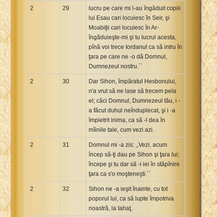
2
29
lucru pe care mi l-au îngăduit copiii
lui Esau cari locuiesc în Seir, şi
Moabiţii cari locuiesc în Ar-
îngăduieşte-mi şi tu lucrul acesta,
pînă voi trece Iordanul ca să intru în
ţara pe care ne -o dă Domnul,
Dumnezeul nostru.``
2
30
Dar Sihon, împăratul Hesbonului,
n'a vrut să ne lase să trecem pela
el; căci Domnul, Dumnezeul tău, i -
a făcut duhul neînduplecat, şi i -a
împietrit inima, ca să -l dea în
mîinile tale, cum vezi azi.
2
31
Domnul mi -a zis: ,,Vezi, acum
încep să-ţi dau pe Sihon şi ţara lui;
începe şi tu dar să -i iei în stăpînire
ţara ca s'o moşteneşti.``
2
32
Sihon ne -a ieşit înainte, cu tot
poporul lui, ca să lupte împotriva
noastră, la Iahaţ.