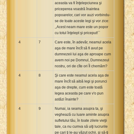
aceasta va fi înţelepciunea şi
priceperea voastră înaintea
popoarelor, cari vor auzi vorbindu-
se de toate aceste legi şi vor zice:
,,Acest neam mare este un popor
cu totul înţelept şi priceput!``
4
7
Care este, în adevăr, neamul acela
aşa de mare încît să fi avut pe
dumnezeii lui aşa de aproape cum
avem noi pe Domnul, Dumnezeul
nostru, ori de cîte ori Îl chemăm?
4
8
Şi care este neamul acela aşa de
mare încît să aibă legi şi porunci
aşa de drepte, cum este toată
legea aceasta pe care v'o pun
astăzi înainte?
4
9
Numai, ia seama asupra ta, şi
veghează cu luare aminte asupra
sufletului tău, în toate zilele vieţii
tale, ca nu cumva să uiţi lucrurile
pe cari ţi le-au văzut ochii, şi să-ţi