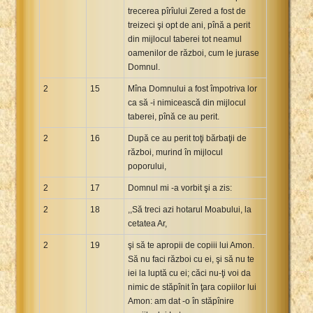
trecerea pîrîului Zered a fost de
treizeci şi opt de ani, pînă a perit
din mijlocul taberei tot neamul
oamenilor de război, cum le jurase
Domnul.
2
15
Mîna Domnului a fost împotriva lor
ca să -i nimicească din mijlocul
taberei, pînă ce au perit.
2
16
După ce au perit toţi bărbaţii de
război, murind în mijlocul
poporului,
2
17
Domnul mi -a vorbit şi a zis:
2
18
,,Să treci azi hotarul Moabului, la
cetatea Ar,
2
19
şi să te apropii de copiii lui Amon.
Să nu faci război cu ei, şi să nu te
iei la luptă cu ei; căci nu-ţi voi da
nimic de stăpînit în ţara copiilor lui
Amon: am dat -o în stăpînire