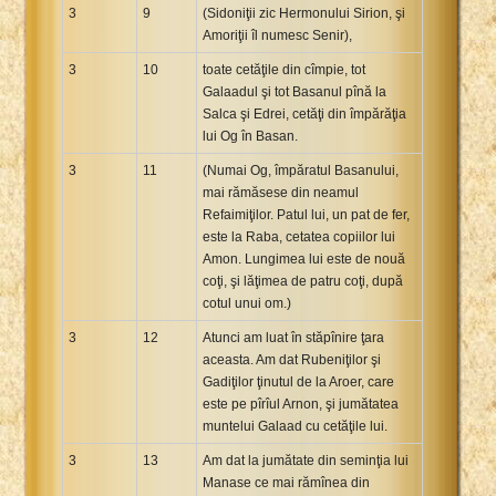
3
9
(Sidoniţii zic Hermonului Sirion, şi
Amoriţii îl numesc Senir),
3
10
toate cetăţile din cîmpie, tot
Galaadul şi tot Basanul pînă la
Salca şi Edrei, cetăţi din împărăţia
lui Og în Basan.
3
11
(Numai Og, împăratul Basanului,
mai rămăsese din neamul
Refaimiţilor. Patul lui, un pat de fer,
este la Raba, cetatea copiilor lui
Amon. Lungimea lui este de nouă
coţi, şi lăţimea de patru coţi, după
cotul unui om.)
3
12
Atunci am luat în stăpînire ţara
aceasta. Am dat Rubeniţilor şi
Gadiţilor ţinutul de la Aroer, care
este pe pîrîul Arnon, şi jumătatea
muntelui Galaad cu cetăţile lui.
3
13
Am dat la jumătate din seminţia lui
Manase ce mai rămînea din