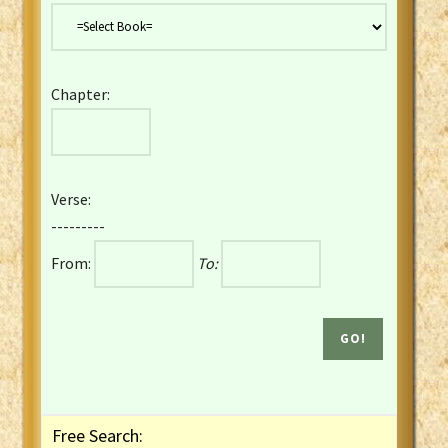
Danish Bible
Dutch Staten Vertaling Bible
Eng. KJV&Book of Mormon
Chapter:
English YLT 1898 Bible
Estonian Genesis New Testament
Finnish 1776 Bible
Finnish 1938 Bible
Verse:
French Darby Bible
---------
French Louis Segond Bible
From:
To:
Gaelic (Manx) Selections
Gaelic (Scottish) Mark
Georgian Gospels Acts James
German Luther 1912 Bible
Gothic NT AmbrosianusA Partial
Greek Modern Bible
Greek NT Byzantine Majority
Free Search:
Greek NT Textus Receptus