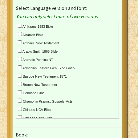
Select Language version and font:
You can only select max. of two versions.
Afrikaans 1953 Bible
Albanian Bible
Amharic New Testament
Arabic Smith 1865 Bible
Aramaic Peshitta NT
Armenian Eastern Gen Exod Gosp
Basque New Testament 1571
Breton New Testament
Cebuano Bible
Chamorro Psalms, Gospels, Acts
Chinese NCV Bible
Chinese Union Bible
Croatian Bible
Book:
Czech Kralicka Bible