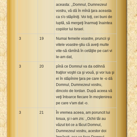
aceasta: ,,Domnul, Dumnezeul
vostru, vă dă în mînă ţara aceasta
ca s'o stăpîniţi. Voi toţi, cei buni de
luptă, să mergeţi înarmaţi înaintea
copiilor lui Israel.
3
19
Numai femeile voastre, pruncii şi
vitele voastre-ştiu că aveţi multe
vite-să rămînă în cetăţile pe cari vi
le-am dat,
3
20
pînă ce Domnul va da odihnă
fraţilor voştri ca şi vouă, şi vor lua şi
ei în stăpînire ţara pe care le -o dă
Domnul, Dumnezeul vostru,
dincolo de Iordan. După aceea vă
veţi întoarce fiecare în moştenirea
pe care v'am dat -o.
3
21
În vremea aceea, am poruncit lui
Iosua, şi i-am zis: ,,Ochii tăi au
văzut tot ce a făcut Domnul,
Dumnezeul vostru, acestor doi
împăraţi: aşa va face Domnul