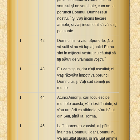
vom sui şi ne vom bate, cum ne -a
poruncit Domnul, Dumnezeul
nostru.`` Şi v'aţi încins fiecare
armele, şi v'aţi încumetat să vă suiţi
pe munte.
1
42
Domnul mi -a zis: ,,Spune-le: ,Nu
vă suiţi şi nu vă luptaţi, căci Eu nu
sînt în mijlocul vostru; nu căutaţi să
fiţi bătuţi de vrăjmaşii voştri.``
1
43
Eu v'am spus, dar n'aţi ascultat; ci
v'aţi răzvrătit împotriva poruncii
Domnului, şi v'aţi suit semeţi pe
munte.
1
44
Atunci Amoriţii, cari locuiesc pe
muntele acesta, v'au ieşit înainte, şi
v'au urmărit ca albinele; v'au bătut
din Seir, pînă la Horma.
1
45
La întoarcerea voastră, aţi plîns
înaintea Domnului; dar Domnul nu
v'a ascultat glasul, şi n'a luat aminte