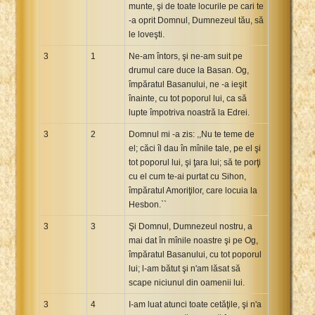
munte, şi de toate locurile pe cari te
-a oprit Domnul, Dumnezeul tău, să
le loveşti.
3
1
Ne-am întors, şi ne-am suit pe
drumul care duce la Basan. Og,
împăratul Basanului, ne -a ieşit
înainte, cu tot poporul lui, ca să
lupte împotriva noastră la Edrei.
3
2
Domnul mi -a zis: ,,Nu te teme de
el; căci îl dau în mînile tale, pe el şi
tot poporul lui, şi ţara lui; să te porţi
cu el cum te-ai purtat cu Sihon,
împăratul Amoriţilor, care locuia la
Hesbon.``
3
3
Şi Domnul, Dumnezeul nostru, a
mai dat în mînile noastre şi pe Og,
împăratul Basanului, cu tot poporul
lui; l-am bătut şi n'am lăsat să
scape niciunul din oamenii lui.
3
4
I-am luat atunci toate cetăţile, şi n'a