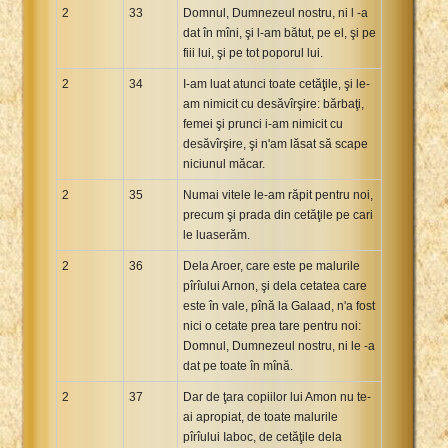
2
33
Domnul, Dumnezeul nostru, ni l -a
dat în mîni, şi l-am bătut, pe el, şi pe
fiii lui, şi pe tot poporul lui.
2
34
I-am luat atunci toate cetăţile, şi le-
am nimicit cu desăvîrşire: bărbaţi,
femei şi prunci i-am nimicit cu
desăvîrşire, şi n'am lăsat să scape
niciunul măcar.
2
35
Numai vitele le-am răpit pentru noi,
precum şi prada din cetăţile pe cari
le luaserăm.
2
36
Dela Aroer, care este pe malurile
pîrîului Arnon, şi dela cetatea care
este în vale, pînă la Galaad, n'a fost
nici o cetate prea tare pentru noi:
Domnul, Dumnezeul nostru, ni le -a
dat pe toate în mînă.
2
37
Dar de ţara copiilor lui Amon nu te-
ai apropiat, de toate malurile
pîrîului Iaboc, de cetăţile dela