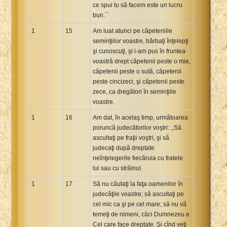
ce spui tu să facem este un lucru
bun.``
1
15
Am luat atunci pe căpeteniile
seminţiilor voastre, bărbaţi înţelepţi
şi cunoscuţi, şi i-am pus în fruntea
voastră drept căpetenii peste o mie,
căpetenii peste o sută, căpetenii
peste cincizeci, şi căpetenii peste
zece, ca dregători în seminţiile
voastre.
1
16
Am dat, în acelaş timp, următoarea
poruncă judecătorilor voştri: ,,Să
ascultaţi pe fraţii voştri, şi să
judecaţi după dreptate
neînţelegerile fiecăruia cu fratele
lui sau cu străinul.
1
17
Să nu căutaţi la faţa oamenilor în
judecăţile voastre; să ascultaţi pe
cel mic ca şi pe cel mare; să nu vă
temeţi de nimeni, căci Dumnezeu e
Cel care face dreptate. Şi cînd veţi