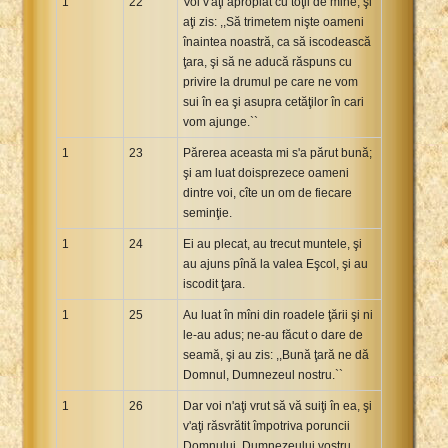
1
22
Voi v'aţi apropiat cu toţii de mine, şi
aţi zis: ,,Să trimetem nişte oameni
înaintea noastră, ca să iscodească
ţara, şi să ne aducă răspuns cu
privire la drumul pe care ne vom
sui în ea şi asupra cetăţilor în cari
vom ajunge.``
1
23
Părerea aceasta mi s'a părut bună;
şi am luat doisprezece oameni
dintre voi, cîte un om de fiecare
seminţie.
1
24
Ei au plecat, au trecut muntele, şi
au ajuns pînă la valea Eşcol, şi au
iscodit ţara.
1
25
Au luat în mîni din roadele ţării şi ni
le-au adus; ne-au făcut o dare de
seamă, şi au zis: ,,Bună ţară ne dă
Domnul, Dumnezeul nostru.``
1
26
Dar voi n'aţi vrut să vă suiţi în ea, şi
v'aţi răsvrătit împotriva poruncii
Domnului, Dumnezeului vostru.