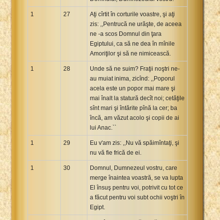
1
27
Aţi cîrtit în corturile voastre, şi aţi
zis: ,,Pentrucă ne urăşte, de aceea
ne -a scos Domnul din ţara
Egiptului, ca să ne dea în mînile
Amoriţilor şi să ne nimicească.
1
28
Unde să ne suim? Fraţii noştri ne-
au muiat inima, zicînd: ,,Poporul
acela este un popor mai mare şi
mai înalt la statură decît noi; cetăţile
sînt mari şi întărite pînă la cer; ba
încă, am văzut acolo şi copii de ai
lui Anac.``
1
29
Eu v'am zis: ,,Nu vă spăimîntaţi, şi
nu vă fie frică de ei.
1
30
Domnul, Dumnezeul vostru, care
merge înaintea voastră, se va lupta
El însuş pentru voi, potrivit cu tot ce
a făcut pentru voi subt ochii voştri în
Egipt.