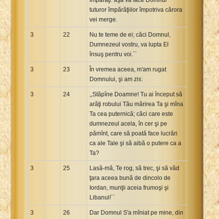
tuturor împărăţiilor împotriva cărora
vei merge.
3
22
Nu te teme de ei; căci Domnul,
Dumnezeul vostru, va lupta El
însuş pentru voi.``
3
23
În vremea aceea, m'am rugat
Domnului, şi am zis:
3
24
,,Stăpîne Doamne! Tu ai început să
arăţi robului Tău mărirea Ta şi mîna
Ta cea puternică; căci care este
dumnezeul acela, în cer şi pe
pămînt, care să poată face lucrări
ca ale Tale şi să aibă o putere ca a
Ta?
3
25
Lasă-mă, Te rog, să trec, şi să văd
ţara aceea bună de dincolo de
Iordan, munţii aceia frumoşi şi
Libanul!``
3
26
Dar Domnul S'a mîniat pe mine, din