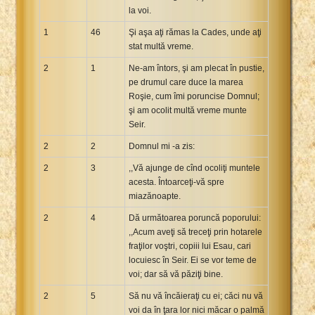
la voi.
1
46
Şi aşa aţi rămas la Cades, unde aţi
stat multă vreme.
2
1
Ne-am întors, şi am plecat în pustie,
pe drumul care duce la marea
Roşie, cum îmi poruncise Domnul;
şi am ocolit multă vreme munte
Seir.
2
2
Domnul mi -a zis:
2
3
,,Vă ajunge de cînd ocoliţi muntele
acesta. Întoarceţi-vă spre
miazănoapte.
2
4
Dă următoarea poruncă poporului:
,,Acum aveţi să treceţi prin hotarele
fraţilor voştri, copiii lui Esau, cari
locuiesc în Seir. Ei se vor teme de
voi; dar să vă păziţi bine.
2
5
Să nu vă încăieraţi cu ei; căci nu vă
voi da în ţara lor nici măcar o palmă