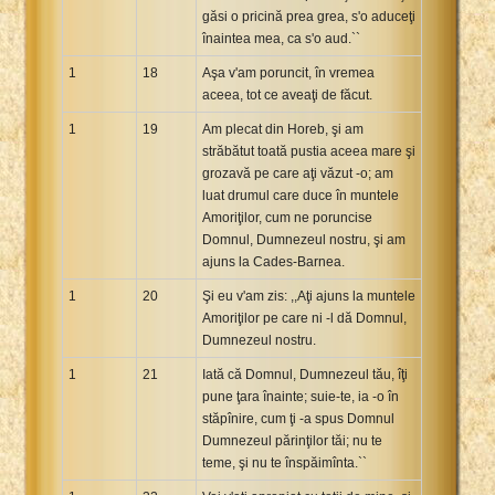
găsi o pricină prea grea, s'o aduceţi
înaintea mea, ca s'o aud.``
1
18
Aşa v'am poruncit, în vremea
aceea, tot ce aveaţi de făcut.
1
19
Am plecat din Horeb, şi am
străbătut toată pustia aceea mare şi
grozavă pe care aţi văzut -o; am
luat drumul care duce în muntele
Amoriţilor, cum ne poruncise
Domnul, Dumnezeul nostru, şi am
ajuns la Cades-Barnea.
1
20
Şi eu v'am zis: ,,Aţi ajuns la muntele
Amoriţilor pe care ni -l dă Domnul,
Dumnezeul nostru.
1
21
Iată că Domnul, Dumnezeul tău, îţi
pune ţara înainte; suie-te, ia -o în
stăpînire, cum ţi -a spus Domnul
Dumnezeul părinţilor tăi; nu te
teme, şi nu te înspăimînta.``