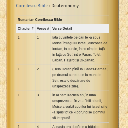
Portuguese Bible
Cornilescu Bible
» Deuteronomy
Romanian Cornilescu Bible
Russian Synodal 1876 Bible
Romanian Cornilescu Bible
Russian Synodal Bible KOI8
Chapter #
Verse #
Verse Detail
Russian Synodal Bible Win-1251
1
1
Iată cuvintele pe cari le -a spus
Shuar New Testament
Moise întregului Israel, dincoace de
Iordan, în pustie, într'o cîmpie, faţă
Spanish RV 1909 Bible
în faţă cu Suf, între Paran, Tofel,
Spanish Sag. Escrituras 1569
Laban, Haţerot şi Di-Zahab.
Swahili New Testament
1
2
(Dela Horeb pînă la Cades-Barnea,
Swedish 1917 Bible
pe drumul care duce la muntele
Tagalog 1905
Seir, este o depărtare de
unsprezece zile).
Tagalog John and James
1
3
În al patruzecilea an, în luna
Turkish Bible
unsprezecea, în ziua întîi a lunii,
Ukrainian 1871 NT
Moise a vorbit copiilor lui Israel şi le
Ukrainian Bible
-a spus tot ce -i poruncise Domnul
să le spună.
Uma New Testament
1
Vietnamese 1934 Bible
4
Aceasta era după ce a bătut pe