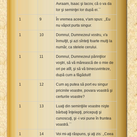
Avraam, Isaac şi Iacov, că o va da
lor şi seminţei lor după ei.``
1
9
În vremea aceea, v'am spus: ,,Eu
nu văpot purta singur.
1
10
Domnul, Dumnezeul vostru, v'a
înmulţit, şi azi sînteţi foarte mulţi la
număr, ca stelele cerului.
1
11
Domnul, Dumnezeul părinţilor
voştri, să vă mărească de o mie de
ori pe atît, şi să vă binecuvinteze,
după cum a făgăduit!
1
12
Cum aş putea să port eu singur
pricinile voastre, povara voastră şi
certurile voastre?
1
13
Luaţi din seminţiile voastre nişte
bărbaţi înţelepţi, pricepuţi şi
cunoscuţi, şi -i voi pune în fruntea
voastră.``
1
14
Voi mi-aţi răspuns, şi aţi zis: ,,Ceea