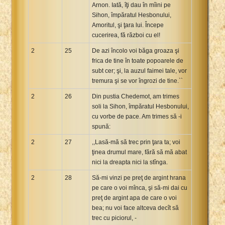
Arnon. Iată, îţi dau în mîini pe
Sihon, împăratul Hesbonului,
Amoritul, şi ţara lui. Începe
cucerirea, fă război cu el!
2
25
De azi încolo voi băga groaza şi
frica de tine în toate popoarele de
subt cer; şi, la auzul faimei tale, vor
tremura şi se vor îngrozi de tine.``
2
26
Din pustia Chedemot, am trimes
soli la Sihon, împăratul Hesbonului,
cu vorbe de pace. Am trimes să -i
spună:
2
27
,,Lasă-mă să trec prin ţara ta; voi
ţinea drumul mare, fără să mă abat
nici la dreapta nici la stînga.
2
28
Să-mi vinzi pe preţ de argint hrana
pe care o voi mînca, şi să-mi dai cu
preţ de argint apa de care o voi
bea; nu voi face altceva decît să
trec cu piciorul, -