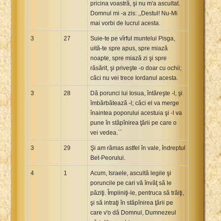
pricina voastră, şi nu m'a ascultat.
Domnul mi -a zis: ,,Destul! Nu-Mi
mai vorbi de lucrul acesta.
3
27
Suie-te pe vîrful muntelui Pisga,
uită-te spre apus, spre miază
noapte, spre miază zi şi spre
răsărit, şi priveşte -o doar cu ochii;
căci nu vei trece Iordanul acesta.
3
28
Dă porunci lui Iosua, întăreşte -l, şi
îmbărbătează -l; căci el va merge
înaintea poporului acestuia şi -l va
pune în stăpînirea ţării pe care o
vei vedea.``
3
29
Şi am rămas astfel în vale, îndreptul
Bet-Peorului.
4
1
Acum, Israele, ascultă legile şi
poruncile pe cari vă învăţ să le
păziţi. Împliniţi-le, pentruca să trăiţi,
şi să intraţi în stăpînirea ţării pe
care v'o dă Domnul, Dumnezeul