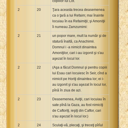
copiilor lui Lot.
2
20
Ţara aceasta trecea deasemenea
ca o ţară a lui Refaim; mai înainte
locuiau în ea Refaimiţii; şi Amoniţii
îi numeau Zamzumimi:
2
21
un popor mare, mult la număr şi de
statură înaltă, ca Anachimii.
Domnul i -a nimicit dinaintea
Amoniţilor, cari i-au izgonit şi s'au
aşezat în locul lor.
2
22
(Aşa a făcut Domnul şi pentru copiii
lui Esau cari locuiesc în Seir, cînd a
nimicit pe Horiţi dinaintea lor; ei i-
au izgonit şi s'au aşezat în locul lor,
pînă în ziua de azi.
2
23
Deasemenea, Aviţii, cari locuiau în
sate pînă la Gaza, au fost nimiciţi
de Caftoriţi, ieşiţi din Caftor, cari
s'au aşezat în locul lor.)
2
24
Sculaţi-vă, plecaţi, şi treceţi pîrîul