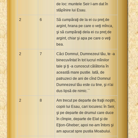
de loc: muntele Seir l-am dat în
stăpînire lui Esau.
2
6
Să cumpăraţi de la ei cu preţ de
argint, hrana pe care o veţi mînca,
şi să cumpăraţi dela ei cu preţ de
argint, chiar şi apa pe care o veţi
bea.
2
7
Căci Domnul, Dumnezeul tău, te -a
binecuvîntat în tot lucrul mîinilor
tale şi ţi -a cunoscut călătoria în
această mare pustie. Iată, de
patruzeci de ani de cînd Domnul
Dumnezeul tău este cu tine, şi n'ai
dus lipsă de nimic.``
2
8
Am trecut pe departe de fraţii noştri,
copiii lui Esau, cari locuiesc în Seir,
şi pe departe de drumul care duce
în cîmpie, departe de Elat şi de
Eţion-Gheber; apoi ne-am întors şi
am apucat spre pustia Moabului.