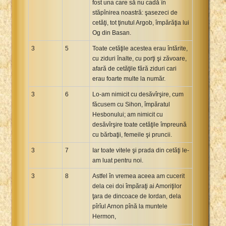
fost una care să nu cadă în
stăpînirea noastră: şasezeci de
cetăţi, tot ţinutul Argob, împărăţia lui
Og din Basan.
3
5
Toate cetăţile acestea erau întărite,
cu ziduri înalte, cu porţi şi zăvoare,
afară de cetăţile fără ziduri cari
erau foarte multe la număr.
3
6
Lo-am nimicit cu desăvîrşire, cum
făcusem cu Sihon, împăratul
Hesbonului; am nimicit cu
desăvîrşire toate cetăţile împreună
cu bărbaţii, femeile şi pruncii.
3
7
Iar toate vitele şi prada din cetăţi le-
am luat pentru noi.
3
8
Astfel în vremea aceea am cucerit
dela cei doi împăraţi ai Amoriţilor
ţara de dincoace de Iordan, dela
pîrîul Arnon pînă la muntele
Hermon,