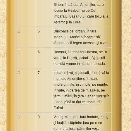
Sihon, împăratul Amoriţilor, care
Xhosa Bible
locuia la Hesbon, şi pe Og,
împăratul Basanului, care locuia la
Aştarot şi la Edrei.
1
5
Dincoace de Iordan, în ţara
Moabului, Moise a început să
lămurească legea aceasta şi a zis:
1
6
Domnul, Dumnezeul nostru, ne -a
vorbit la Horeb, zicînd: ,,Aţi locuit
destulă vreme în muntele acesta.
1
7
Întoarceţi-vă, şi plecaţi; duceţi-vă la
muntele Amoriţilor şi în toate
împrejurimile: în cîmpie, pe munte,
în vale, în partea de miază-zi, pe
ţărmul mării, în ţara Cananiţilor şi în
Liban, pînă la rîul cel mare, rîul
Eufrat.
1
8
Vedeţi, v'am pus ţara înainte; intraţi
şi luaţi în stăpînire ţara pe care
domnul a jurat părinţilor voştri,