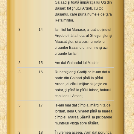
Galaad şi toată împărăţia lui Og din
Basan: tot ţinutul Argob, cu tot
Basanul, care purta numele de ţara
Refaimiţilor.
3
14
Iair, fiul lui Manase, a luat tot ţinutul
Argob pînă la hotarul Gheşuriţilor şi
Maacatiţilor, şi a pus numele lui
tîrgurilor Basanului, numite şi azi
tîrgurile lui Iair.
3
15
Am dat Galaadul lui Machir.
3
16
Rubeniţilor şi Gadiţilor le-am dat o
parte din Galaad pînă la pîrîul
Arnon, al cărui mijloc slujeşte ca
hotar, şi pînă la pîrîul Iaboc, hotarul
copiilor lui Amon;
3
17
le-am mai dat cîmpia, mărginită de
Iordan, dela Chineret pînă la marea
cîmpiei, Marea Sărată, la picioarele
muntelui Pisga spre răsărit.
3
18
În vremea aceea, v'am dat porunca