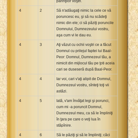
părinţilor voştri.
4
2
Să n'adăugaţi nimic la cele ce vă
poruncesc eu, şi să nu scădeţi
nimic din ele; ci să păziţi poruncile
Domnului, Dumnezeului vostru,
aşa cum vi le dau eu.
4
3
Aţi văzut cu ochii voştri ce a făcut
Domnul cu prilejul faptei lui Baal-
Peor: Domnul, Dumnezeul tău, a
nimicit din mijlocul tău pe ţoti aceia
cari se duseseră după Baal-Peor.
4
4
Iar voi, cari v'aţi alipit de Domnul,
Dumnezeul vostru, sînteţi toţi vii
astăzi.
4
5
Iată, v'am învăţat legi şi porunci,
cum mi -a poruncit Domnul,
Dumnezeul meu, ca să le împliniţi
în ţara pe care o veţi lua în
stăpînire.
4
6
Să le păziţi şi să le împliniţi; căci