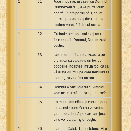
1
31
Apoi în pustie, ai văzut că Domnul,
Dumnezeul tău, te -a purtat cum
poartă un om pe fiul său, pe tot
drumul pe care l-aţi făcut pînă la
sosirea voastră în locul acesta.``
1
32
Cu toate acestea, voi n'aţi avut
încredere în Domnul, Dumnezeul
vostru,
1
33
care mergea înaintea voastră pe
drum, ca să vă caute un loc de
poposire: noaptea într'un foc, ca să
vă arate drumul pe care trebuiaţi să
mergeţi, şi ziua într'un nor.
1
34
Domnul a auzit glasul cuvintelor
voastre. S'a mîniat, şi a jurat, zicînd:
1
35
,,Niciunul din bărbaţii cari fac parte
din acest neam rău nu va vedea
ţara aceea bună pe care am jurat
că o voi da părinţilor voştri,
1
36
afară de Caleb, fiul lui Iefune. El o