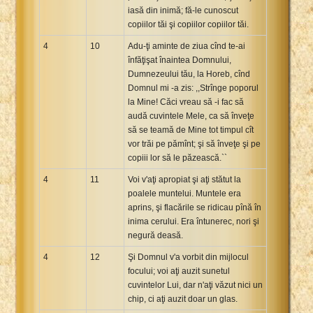
iasă din inimă; fă-le cunoscut
copiilor tăi şi copiilor copiilor tăi.
4
10
Adu-ţi aminte de ziua cînd te-ai
înfăţişat înaintea Domnului,
Dumnezeului tău, la Horeb, cînd
Domnul mi -a zis: ,,Strînge poporul
la Mine! Căci vreau să -i fac să
audă cuvintele Mele, ca să înveţe
să se teamă de Mine tot timpul cît
vor trăi pe pămînt; şi să înveţe şi pe
copiii lor să le păzească.``
4
11
Voi v'aţi apropiat şi aţi stătut la
poalele muntelui. Muntele era
aprins, şi flacările se ridicau pînă în
inima cerului. Era întunerec, nori şi
negură deasă.
4
12
Şi Domnul v'a vorbit din mijlocul
focului; voi aţi auzit sunetul
cuvintelor Lui, dar n'aţi văzut nici un
chip, ci aţi auzit doar un glas.