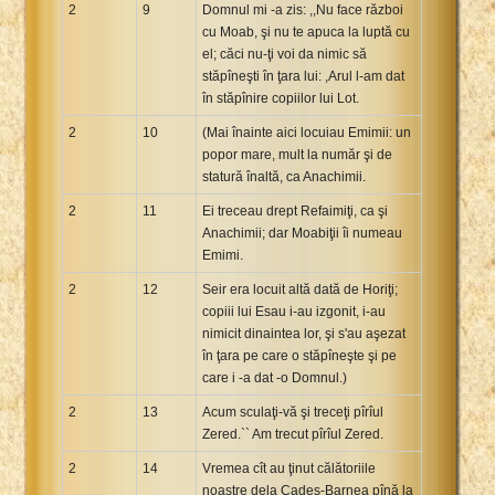
2
9
Domnul mi -a zis: ,,Nu face război
cu Moab, şi nu te apuca la luptă cu
el; căci nu-ţi voi da nimic să
stăpîneşti în ţara lui: ,Arul l-am dat
în stăpînire copiilor lui Lot.
2
10
(Mai înainte aici locuiau Emimii: un
popor mare, mult la număr şi de
statură înaltă, ca Anachimii.
2
11
Ei treceau drept Refaimiţi, ca şi
Anachimii; dar Moabiţii îi numeau
Emimi.
2
12
Seir era locuit altă dată de Horiţi;
copiii lui Esau i-au izgonit, i-au
nimicit dinaintea lor, şi s'au aşezat
în ţara pe care o stăpîneşte şi pe
care i -a dat -o Domnul.)
2
13
Acum sculaţi-vă şi treceţi pîrîul
Zered.`` Am trecut pîrîul Zered.
2
14
Vremea cît au ţinut călătoriile
noastre dela Cades-Barnea pînă la