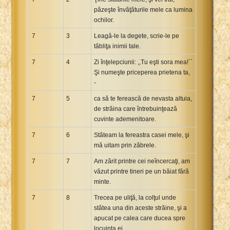
păzeşte învăţăturile mele ca lumina
ochilor.
7
3
Leagă-le la degete, scrie-le pe
tăbliţa inimii tale.
7
4
Zi înţelepciunii: ,,Tu eşti sora mea!``
Şi numeşte priceperea prietena ta,
-
7
5
ca să te ferească de nevasta altuia,
de străina care întrebuinţează
cuvinte ademenitoare.
7
6
Stăteam la fereastra casei mele, şi
mă uitam prin zăbrele.
7
7
Am zărit printre cei neîncercaţi, am
văzut printre tineri pe un băiat fără
minte.
7
8
Trecea pe uliţă, la colţul unde
stătea una din aceste străine, şi a
apucat pe calea care ducea spre
locuinţa ei.