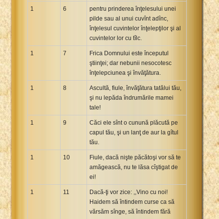
1
6
pentru prinderea înţelesului unei
Xhosa Bible
pilde sau al unui cuvînt adînc,
înţelesul cuvintelor înţelepţilor şi al
cuvintelor lor cu tîlc.
1
7
Frica Domnului este începutul
ştiinţei; dar nebunii nesocotesc
înţelepciunea şi învăţătura.
1
8
Ascultă, fiule, învăţătura tatălui tău,
şi nu lepăda îndrumările mamei
tale!
1
9
Căci ele sînt o cunună plăcută pe
capul tău, şi un lanţ de aur la gîtul
tău.
1
10
Fiule, dacă nişte păcătoşi vor să te
amăgească, nu te lăsa cîştigat de
ei!
1
11
Dacă-ţi vor zice: ,,Vino cu noi!
Haidem să întindem curse ca să
vărsăm sînge, să întindem fără