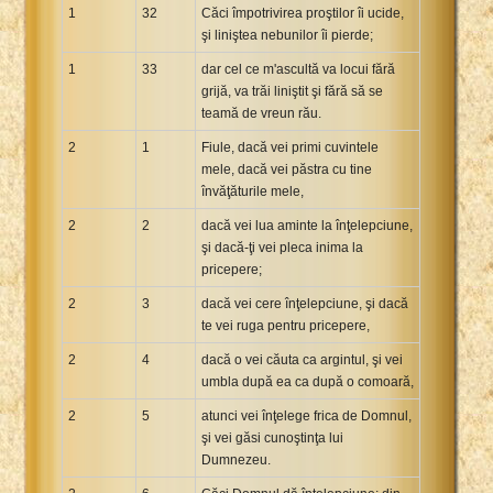
1
32
Căci împotrivirea proştilor îi ucide,
şi liniştea nebunilor îi pierde;
1
33
dar cel ce m'ascultă va locui fără
grijă, va trăi liniştit şi fără să se
teamă de vreun rău.
2
1
Fiule, dacă vei primi cuvintele
mele, dacă vei păstra cu tine
învăţăturile mele,
2
2
dacă vei lua aminte la înţelepciune,
şi dacă-ţi vei pleca inima la
pricepere;
2
3
dacă vei cere înţelepciune, şi dacă
te vei ruga pentru pricepere,
2
4
dacă o vei căuta ca argintul, şi vei
umbla după ea ca după o comoară,
2
5
atunci vei înţelege frica de Domnul,
şi vei găsi cunoştinţa lui
Dumnezeu.