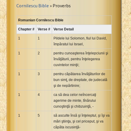
Portuguese Bible
Cornilescu Bible
» Proverbs
Romanian Cornilescu Bible
Russian Synodal 1876 Bible
Romanian Cornilescu Bible
Russian Synodal Bible KOI8
Chapter #
Verse #
Verse Detail
Russian Synodal Bible Win-1251
1
1
Pildele lui Solomon, fiul lui David,
Shuar New Testament
împăratul lui Israel,
Spanish RV 1909 Bible
1
2
pentru cunoaşterea înţelepciunii şi
Spanish Sag. Escrituras 1569
învăţăturii, pentru înţelegerea
cuvintelor minţii;
Swahili New Testament
1
3
pentru căpătarea învăţăturilor de
Swedish 1917 Bible
bun simţ, de dreptate, de judecată
Tagalog 1905
şi de nepărtinire;
Tagalog John and James
1
4
ca să dea celor neîncercaţi
Turkish Bible
agerime de minte, tînărului
Ukrainian 1871 NT
cunoştinţă şi chibzuinţă, -
Ukrainian Bible
1
5
să asculte însă şi înţeleptul, şi îşi va
mări ştiinţa, şi cel priceput, şi va
Uma New Testament
căpăta iscusinţă-
Vietnamese 1934 Bible