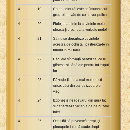
4
19
Calea celor răi este ca întunerecul
gros: ei nu văd de ce se vor poticni.
4
20
Fiule, ia aminte la cuvintele mele,
pleacă-ţi urechea la vorbele mele!
4
21
Să nu se depărteze cuvintele
acestea de ochii tăi, păstrează-le în
fundul inimii tale!
4
22
Căci ele sînt viaţă pentru cei ce le
găsesc, şi sănătate pentru tot trupul
lor.
4
23
Păzeşte-ţi inima mai mult de cît
orice, căci din ea ies izvoarele
vieţii.
4
24
Izgoneşte neadevărul din gura ta;
şi depărtează viclenia de pe buzele
tale!
4
25
Ochii tăi să privească drept, şi
pleoapele tale să caute drept