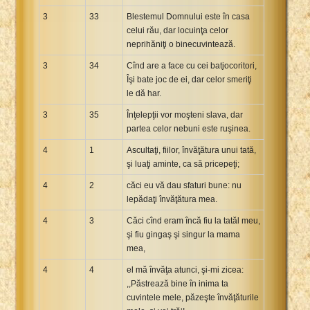
3
33
Blestemul Domnului este în casa
celui rău, dar locuinţa celor
neprihăniţi o binecuvintează.
3
34
Cînd are a face cu cei batjocoritori,
Îşi bate joc de ei, dar celor smeriţi
le dă har.
3
35
Înţelepţii vor moşteni slava, dar
partea celor nebuni este ruşinea.
4
1
Ascultaţi, fiilor, învăţătura unui tată,
şi luaţi aminte, ca să pricepeţi;
4
2
căci eu vă dau sfaturi bune: nu
lepădaţi învăţătura mea.
4
3
Căci cînd eram încă fiu la tatăl meu,
şi fiu gingaş şi singur la mama
mea,
4
4
el mă învăţa atunci, şi-mi zicea:
,,Păstrează bine în inima ta
cuvintele mele, păzeşte învăţăturile