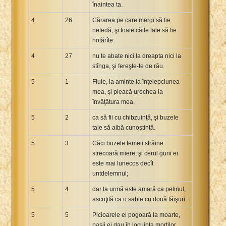
înaintea ta.
4
26
Cărarea pe care mergi să fie
netedă, şi toate căile tale să fie
hotărîte:
4
27
nu te abate nici la dreapta nici la
stînga, şi fereşte-te de rău.
5
1
Fiule, ia aminte la înţelepciunea
mea, şi pleacă urechea la
învăţătura mea,
5
2
ca să fii cu chibzuinţă, şi buzele
tale să aibă cunoştinţă.
5
3
Căci buzele femeii străine
strecoară miere, şi cerul gurii ei
este mai lunecos decît
untdelemnul;
5
4
dar la urmă este amară ca pelinul,
ascuţită ca o sabie cu două tăişuri.
5
5
Picioarele ei pogoară la moarte,
paşii ei dau în locuinţa morţilor.