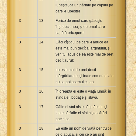
iubeşte, ca un părinte pe copilul pe
care -l iubeşte!
3
13
Ferice de omul care găseşte
înţelepciunea, şi de omul care
capătă pricepere!
3
14
Căci cîştigul pe care -l aduce ea
este mai bun decît al argintului, şi
venitul adus de ea este mai de preţ
decît aurul;
3
15
ea este mai de preţ decît
mărgăritarele, şi toate comorile tale
nu se pot asemui cu ea.
3
16
În dreapta ei este o viaţă lungă; în
stînga ei, bogăţie şi slavă.
3
17
Căile ei sînt nişte căi plăcute, şi
toate cărările ei sînt nişte cărări
pacinice.
3
18
Ea este un pom de viaţă pentru cei
ce o apucă, şi cei ce o au sînt