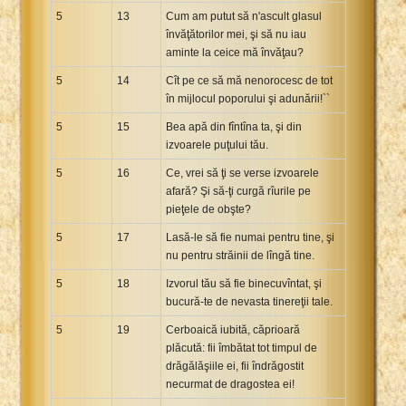
5
13
Cum am putut să n'ascult glasul
învăţătorilor mei, şi să nu iau
aminte la ceice mă învăţau?
5
14
Cît pe ce să mă nenorocesc de tot
în mijlocul poporului şi adunării!``
5
15
Bea apă din fîntîna ta, şi din
izvoarele puţului tău.
5
16
Ce, vrei să ţi se verse izvoarele
afară? Şi să-ţi curgă rîurile pe
pieţele de obşte?
5
17
Lasă-le să fie numai pentru tine, şi
nu pentru străinii de lîngă tine.
5
18
Izvorul tău să fie binecuvîntat, şi
bucură-te de nevasta tinereţii tale.
5
19
Cerboaică iubită, căprioară
plăcută: fii îmbătat tot timpul de
drăgălăşiile ei, fii îndrăgostit
necurmat de dragostea ei!