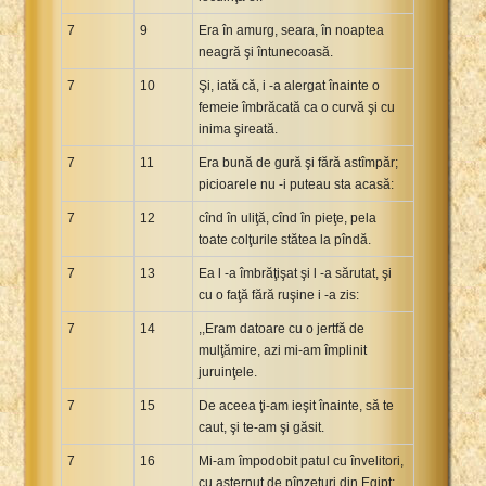
7
9
Era în amurg, seara, în noaptea
neagră şi întunecoasă.
7
10
Şi, iată că, i -a alergat înainte o
femeie îmbrăcată ca o curvă şi cu
inima şireată.
7
11
Era bună de gură şi fără astîmpăr;
picioarele nu -i puteau sta acasă:
7
12
cînd în uliţă, cînd în pieţe, pela
toate colţurile stătea la pîndă.
7
13
Ea l -a îmbrăţişat şi l -a sărutat, şi
cu o faţă fără ruşine i -a zis:
7
14
,,Eram datoare cu o jertfă de
mulţămire, azi mi-am împlinit
juruinţele.
7
15
De aceea ţi-am ieşit înainte, să te
caut, şi te-am şi găsit.
7
16
Mi-am împodobit patul cu învelitori,
cu aşternut de pînzeturi din Egipt;