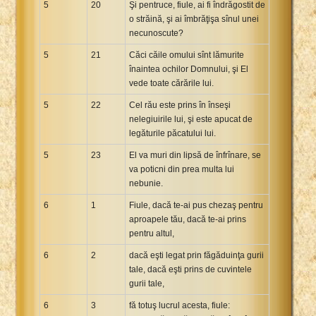
5
20
Şi pentruce, fiule, ai fi îndrăgostit de
o străină, şi ai îmbrăţişa sînul unei
necunoscute?
5
21
Căci căile omului sînt lămurite
înaintea ochilor Domnului, şi El
vede toate cărările lui.
5
22
Cel rău este prins în înseşi
nelegiuirile lui, şi este apucat de
legăturile păcatului lui.
5
23
El va muri din lipsă de înfrînare, se
va poticni din prea multa lui
nebunie.
6
1
Fiule, dacă te-ai pus chezaş pentru
aproapele tău, dacă te-ai prins
pentru altul,
6
2
dacă eşti legat prin făgăduinţa gurii
tale, dacă eşti prins de cuvintele
gurii tale,
6
3
fă totuş lucrul acesta, fiule: