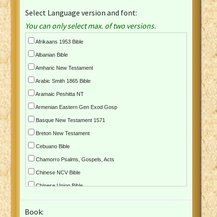
Select Language version and font:
You can only select max. of two versions.
Afrikaans 1953 Bible
Albanian Bible
Amharic New Testament
Arabic Smith 1865 Bible
Aramaic Peshitta NT
Armenian Eastern Gen Exod Gosp
Basque New Testament 1571
Breton New Testament
Cebuano Bible
Chamorro Psalms, Gospels, Acts
Chinese NCV Bible
Chinese Union Bible
Croatian Bible
Book:
Czech Kralicka Bible