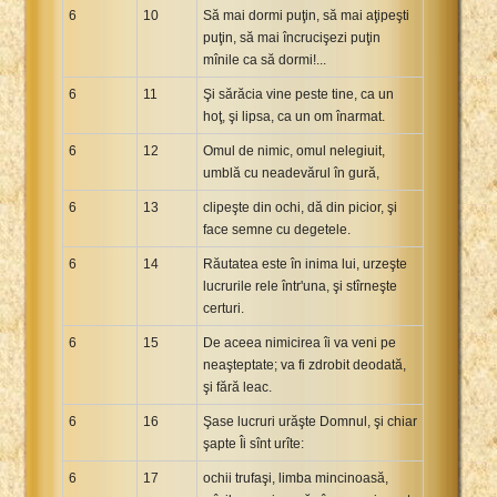
6
10
Să mai dormi puţin, să mai aţipeşti
puţin, să mai încrucişezi puţin
mînile ca să dormi!...
6
11
Şi sărăcia vine peste tine, ca un
hoţ, şi lipsa, ca un om înarmat.
6
12
Omul de nimic, omul nelegiuit,
umblă cu neadevărul în gură,
6
13
clipeşte din ochi, dă din picior, şi
face semne cu degetele.
6
14
Răutatea este în inima lui, urzeşte
lucrurile rele într'una, şi stîrneşte
certuri.
6
15
De aceea nimicirea îi va veni pe
neaşteptate; va fi zdrobit deodată,
şi fără leac.
6
16
Şase lucruri urăşte Domnul, şi chiar
şapte Îi sînt urîte:
6
17
ochii trufaşi, limba mincinoasă,