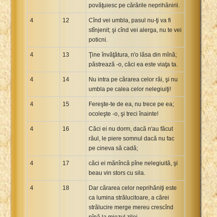
povăţuiesc pe cărările neprihănirii.
4
12
Cînd vei umbla, pasul nu-ţi va fi
stînjenit; şi cînd vei alerga, nu te vei
poticni.
4
13
Ţine învăţătura, n'o lăsa din mînă;
păstrează -o, căci ea este viaţa ta.
4
14
Nu intra pe cărarea celor răi, şi nu
umbla pe calea celor nelegiuiţi!
4
15
Fereşte-te de ea, nu trece pe ea;
ocoleşte -o, şi treci înainte!
4
16
Căci ei nu dorm, dacă n'au făcut
răul, le piere somnul dacă nu fac
pe cineva să cadă;
4
17
căci ei mănîncă pîne nelegiuită, şi
beau vin stors cu sila.
4
18
Dar cărarea celor neprihăniţi este
ca lumina strălucitoare, a cărei
strălucire merge mereu crescînd
pînă la miezul zilei.