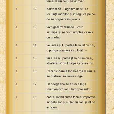
temei laţuri celui nevinovat;
1
12
haidem să -i înghiţim de vii, ca
locuinţa morţilor, şi întregi, ca pe cei
ce se pogoară în groapă;
1
13
vom găsi tot felul de lucruri
scumpe, şi ne vom umplea casele
cu pradă;
1
14
vei avea şi tu partea ta la fel cu noi,
o pungă vom avea cu toţii!`` -
1
15
fiule, să nu porneşti la drum cu ei,
abate-ţi piciorul de pe cărarea lor!
1
16
Căci picioarele lor aleargă la rău, şi
se grăbesc să verse sînge.
1
17
Dar degeaba se aruncă laţul
înaintea ochilor tuturor păsărilor;
1
18
căci ei întind curse tocmai împotriva
sîngelui lor, şi sufletului lor îşi întind
ei laţuri.