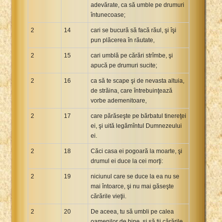
adevărate, ca să umble pe drumuri
întunecoase;
2
14
cari se bucură să facă răul, şi îşi
pun plăcerea în răutate,
2
15
cari umblă pe cărări strîmbe, şi
apucă pe drumuri sucite;
2
16
ca să te scape şi de nevasta altuia,
de străina, care întrebuinţează
vorbe ademenitoare,
2
17
care părăseşte pe bărbatul tinereţei
ei, şi uită legămîntul Dumnezeului
ei.
2
18
Căci casa ei pogoară la moarte, şi
drumul ei duce la cei morţi:
2
19
niciunul care se duce la ea nu se
mai întoarce, şi nu mai găseşte
cărările vieţii.
2
20
De aceea, tu să umbli pe calea
oamenilor de bine, şi să ţii cărările