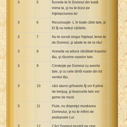
3
5
Încrede-te în Domnul din toată
inima ta, şi nu te bizui pe
înţelepciunea ta!
3
6
Recunoaşte -L în toate căile tale, şi
El îţi va netezi cărările.
3
7
Nu te socoti singur înţelept; teme-te
de Domnul, şi abate-te de la rău!
3
8
Aceasta va aduce sănătate trupului
tău, şi răcorire oaselor tale.
3
9
Cinsteşte pe Domnul cu averile
tale, şi cu cele dintîi roade din tot
venitul tău:
3
10
căci atunci grînarele îţi vor fi pline
de belşug, şi teascurile tale vor
geme de must.
3
11
Fiule, nu dispreţui mustrarea
Domnului, şi nu te mîhni de
pedepsele Lui.
3
12
Căci Domnul mustră pe cine