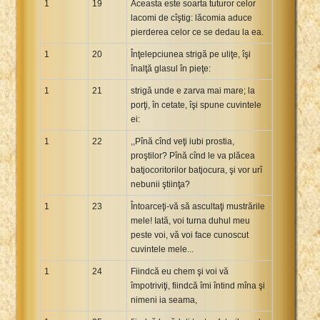
1
19
Aceasta este soarta tuturor celor
lacomi de cîştig: lăcomia aduce
pierderea celor ce se dedau la ea.
1
20
Înţelepciunea strigă pe uliţe, îşi
înalţă glasul în pieţe:
1
21
strigă unde e zarva mai mare; la
porţi, în cetate, îşi spune cuvintele
ei:
1
22
,,Pînă cînd veţi iubi prostia,
proştilor? Pînă cînd le va plăcea
batjocoritorilor batjocura, şi vor urî
nebunii ştiinţa?
1
23
Întoarceţi-vă să ascultaţi mustrările
mele! Iată, voi turna duhul meu
peste voi, vă voi face cunoscut
cuvintele mele...
1
24
Fiindcă eu chem şi voi vă
împotriviţi, fiindcă îmi întind mîna şi
nimeni ia seama,