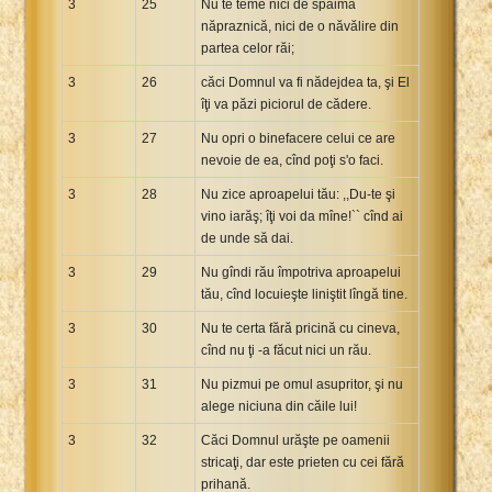
3
25
Nu te teme nici de spaimă
năpraznică, nici de o năvălire din
partea celor răi;
3
26
căci Domnul va fi nădejdea ta, şi El
îţi va păzi piciorul de cădere.
3
27
Nu opri o binefacere celui ce are
nevoie de ea, cînd poţi s'o faci.
3
28
Nu zice aproapelui tău: ,,Du-te şi
vino iarăş; îţi voi da mîne!`` cînd ai
de unde să dai.
3
29
Nu gîndi rău împotriva aproapelui
tău, cînd locuieşte liniştit lîngă tine.
3
30
Nu te certa fără pricină cu cineva,
cînd nu ţi -a făcut nici un rău.
3
31
Nu pizmui pe omul asupritor, şi nu
alege niciuna din căile lui!
3
32
Căci Domnul urăşte pe oamenii
stricaţi, dar este prieten cu cei fără
prihană.