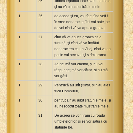
1
25
fiindcă lepădaţi toate sfaturile mele,
şi nu vă plac mustrările mele,
1
26
de aceea şi eu, voi rîde cînd veţi fi
în vreo nenorocire, îmi voi bate joc
de voi cînd vă va apuca groaza,
1
27
cînd vă va apuca groaza ca o
furtună, şi cînd vă va învălui
nenorocirea ca un vîrtej, cînd va da
peste voi necazul şi strîmtorarea.
1
28
Atunci mă vor chema, şi nu voi
răspunde; mă vor căuta, şi nu mă
vor găsi.
1
29
Pentrucă au urît ştiinţa, şi n'au ales
frica Domnului,
1
30
pentrucă n'au iubit sfaturile mele, şi
au nesocotit toate mustrările mele.
1
31
De aceea se vor hrăni cu roada
umbletelor lor, şi se vor sătura cu
sfaturile lor.