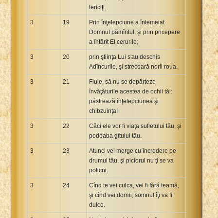
fericiţi.
3
19
Prin înţelepciune a întemeiat
Domnul pămîntul, şi prin pricepere
a întărit El cerurile;
3
20
prin ştiinţa Lui s'au deschis
Adîncurile, şi strecoară norii roua.
3
21
Fiule, să nu se depărteze
învăţăturile acestea de ochii tăi:
păstrează înţelepciunea şi
chibzuinţa!
3
22
Căci ele vor fi viaţa sufletului tău, şi
podoaba gîtului tău.
3
23
Atunci vei merge cu încredere pe
drumul tău, şi piciorul nu ţi se va
poticni.
3
24
Cînd te vei culca, vei fi fără teamă,
şi cînd vei dormi, somnul îţi va fi
dulce.