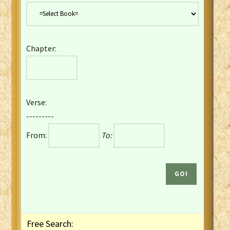
Danish Bible
Dutch Staten Vertaling Bible
Eng. KJV&Book of Mormon
Chapter:
English YLT 1898 Bible
Estonian Genesis New Testament
Finnish 1776 Bible
Finnish 1938 Bible
Verse:
French Darby Bible
---------
French Louis Segond Bible
From:
To:
Gaelic (Manx) Selections
Gaelic (Scottish) Mark
Georgian Gospels Acts James
German Luther 1912 Bible
Gothic NT AmbrosianusA Partial
Greek Modern Bible
Greek NT Byzantine Majority
Free Search:
Greek NT Textus Receptus