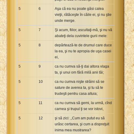
5
6
Aşa că ea nu poate găsi calea
vieţii, rătăceşte în căile ei, şi nu ştie
unde merge.
5
7
Şi acum, fiilor, ascultaţi-mă, şi nu vă
abateţi dela cuvintele gurii mele:
5
8
depărtează-te de drumul care duce
la ea, şi nu te apropia de uşa casei
ei,
5
9
ca nu cumva să-ţi dai altora vlaga
ta, şi unui om fără milă anii tăi;
5
10
ca nu cumva nişte străini să se
sature de averea ta, şi tu să te
trudeşti pentru casa altuia;
5
11
ca nu cumva să gemi, la urmă, cînd
carnea şi trupul ţi se vor istovi,
5
12
şi să zici: ,,Cum am putut eu să
urăsc certarea, şi cum a dispreţuit
inima mea mustrarea?