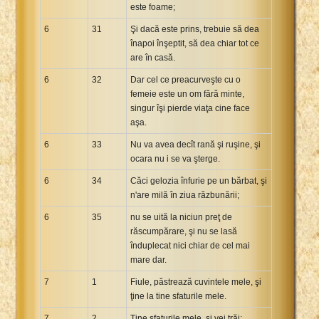
este foame;
6
31
Şi dacă este prins, trebuie să dea
înapoi înşeptit, să dea chiar tot ce
are în casă.
6
32
Dar cel ce preacurveşte cu o
femeie este un om fără minte,
singur îşi pierde viaţa cine face
aşa.
6
33
Nu va avea decît rană şi ruşine, şi
ocara nu i se va şterge.
6
34
Căci gelozia înfurie pe un bărbat, şi
n'are milă în ziua răzbunării;
6
35
nu se uită la niciun preţ de
răscumpărare, şi nu se lasă
înduplecat nici chiar de cel mai
mare dar.
7
1
Fiule, păstrează cuvintele mele, şi
ţine la tine sfaturile mele.
7
2
Ţine sfaturile mele, şi vei trăi;