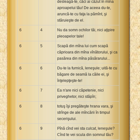
desleagă-te, căci ai căzut în mîna
aproapelui tău! De aceea du-te,
aruncă-te cu faţa la pămînt, şi
stăruieşte de el.
6
4
Nu da somn ochilor tăi, nici aţipire
pleoapelor tale!
6
5
Scapă din mîna lui cum scapă
căprioara din mîna vînătorului, şi ca
pasărea din mîna păsărarului...
6
6
Du-te la furnică, leneşule; uită-te cu
băgare de seamă la căile ei, şi
înţelepţeşte-te!
6
7
Ea n'are nici căpetenie, nici
priveghetor, nici stăpîn;
6
8
totuş îşi pregăteşte hrana vara, şi
strînge de ale mîncării în timpul
secerişului.
6
9
Pînă cînd vei sta culcat, leneşule?
Cînd te vei scula din somnul tău?