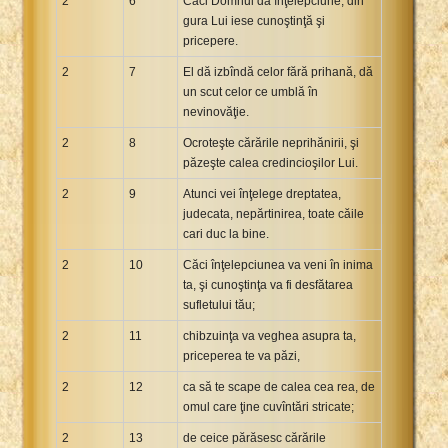
2
6
Căci Domnul dă înţelepciune; din
gura Lui iese cunoştinţă şi
pricepere.
2
7
El dă izbîndă celor fără prihană, dă
un scut celor ce umblă în
nevinovăţie.
2
8
Ocroteşte cărările neprihănirii, şi
păzeşte calea credincioşilor Lui.
2
9
Atunci vei înţelege dreptatea,
judecata, nepărtinirea, toate căile
cari duc la bine.
2
10
Căci înţelepciunea va veni în inima
ta, şi cunoştinţa va fi desfătarea
sufletului tău;
2
11
chibzuinţa va veghea asupra ta,
priceperea te va păzi,
2
12
ca să te scape de calea cea rea, de
omul care ţine cuvîntări stricate;
2
13
de ceice părăsesc cărările