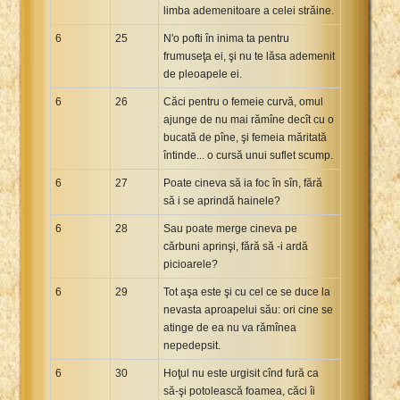
limba ademenitoare a celei străine.
6
25
N'o pofti în inima ta pentru
frumuseţa ei, şi nu te lăsa ademenit
de pleoapele ei.
6
26
Căci pentru o femeie curvă, omul
ajunge de nu mai rămîne decît cu o
bucată de pîne, şi femeia măritată
întinde... o cursă unui suflet scump.
6
27
Poate cineva să ia foc în sîn, fără
să i se aprindă hainele?
6
28
Sau poate merge cineva pe
cărbuni aprinşi, fără să -i ardă
picioarele?
6
29
Tot aşa este şi cu cel ce se duce la
nevasta aproapelui său: ori cine se
atinge de ea nu va rămînea
nepedepsit.
6
30
Hoţul nu este urgisit cînd fură ca
să-şi potolească foamea, căci îi