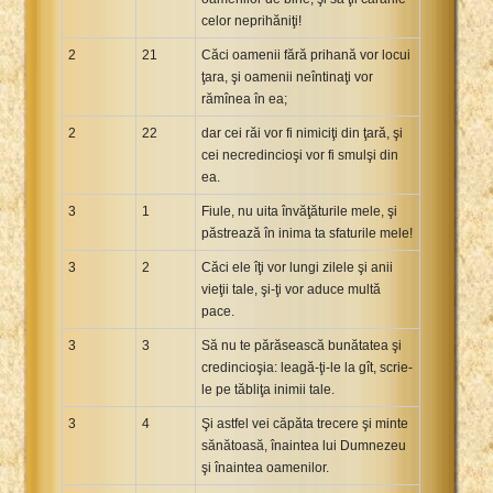
celor neprihăniţi!
2
21
Căci oamenii fără prihană vor locui
ţara, şi oamenii neîntinaţi vor
rămînea în ea;
2
22
dar cei răi vor fi nimiciţi din ţară, şi
cei necredincioşi vor fi smulşi din
ea.
3
1
Fiule, nu uita învăţăturile mele, şi
păstrează în inima ta sfaturile mele!
3
2
Căci ele îţi vor lungi zilele şi anii
vieţii tale, şi-ţi vor aduce multă
pace.
3
3
Să nu te părăsească bunătatea şi
credincioşia: leagă-ţi-le la gît, scrie-
le pe tăbliţa inimii tale.
3
4
Şi astfel vei căpăta trecere şi minte
sănătoasă, înaintea lui Dumnezeu
şi înaintea oamenilor.