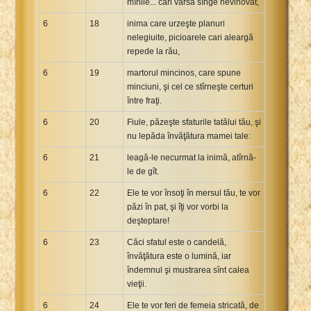
mînile... cari varsă sînge nevinovat,
6
18
inima care urzeşte planuri
nelegiuite, picioarele cari aleargă
repede la rău,
6
19
martorul mincinos, care spune
minciuni, şi cel ce stîrneşte certuri
între fraţi.
6
20
Fiule, păzeşte sfaturile tatălui tău, şi
nu lepăda învăţătura mamei tale:
6
21
leagă-le necurmat la inimă, atîrnă-
le de gît.
6
22
Ele te vor însoţi în mersul tău, te vor
păzi în pat, şi îţi vor vorbi la
deşteptare!
6
23
Căci sfatul este o candelă,
învăţătura este o lumină, iar
îndemnul şi mustrarea sînt calea
vieţii.
6
24
Ele te vor feri de femeia stricată, de