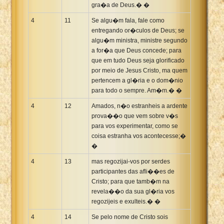
gra�a de Deus.� �
4
11
Se algu�m fala, fale como
entregando or�culos de Deus; se
algu�m ministra, ministre segundo
a for�a que Deus concede; para
que em tudo Deus seja glorificado
por meio de Jesus Cristo, ma quem
pertencem a gl�ria e o dom�nio
para todo o sempre. Am�m.� �
4
12
Amados, n�o estranheis a ardente
prova��o que vem sobre v�s
para vos experimentar, como se
coisa estranha vos acontecesse;�
�
4
13
mas regozijai-vos por serdes
participantes das afli��es de
Cristo; para que tamb�m na
revela��o da sua gl�ria vos
regozijeis e exulteis.� �
4
14
Se pelo nome de Cristo sois