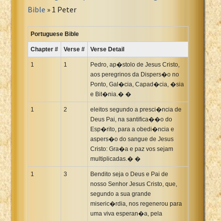
Portuguese Bible
Bible
» 1 Peter
Romanian Cornilescu Bible
Russian Synodal 1876 Bible
Portuguese Bible
Russian Synodal Bible KOI8
Chapter #
Verse #
Verse Detail
Russian Synodal Bible Win-1251
1
1
Pedro, ap�stolo de Jesus Cristo,
Shuar New Testament
aos peregrinos da Dispers�o no
Ponto, Gal�cia, Capad�cia, �sia
Spanish RV 1909 Bible
e Bit�nia.� �
Spanish Sag. Escrituras 1569
1
2
eleitos segundo a presci�ncia de
Swahili New Testament
Deus Pai, na santifica��o do
Swedish 1917 Bible
Esp�rito, para a obedi�ncia e
Tagalog 1905
aspers�o do sangue de Jesus
Cristo: Gra�a e paz vos sejam
Tagalog John and James
multiplicadas.� �
Turkish Bible
1
3
Bendito seja o Deus e Pai de
Ukrainian 1871 NT
nosso Senhor Jesus Cristo, que,
Ukrainian Bible
segundo a sua grande
miseric�rdia, nos regenerou para
Uma New Testament
uma viva esperan�a, pela
Vietnamese 1934 Bible