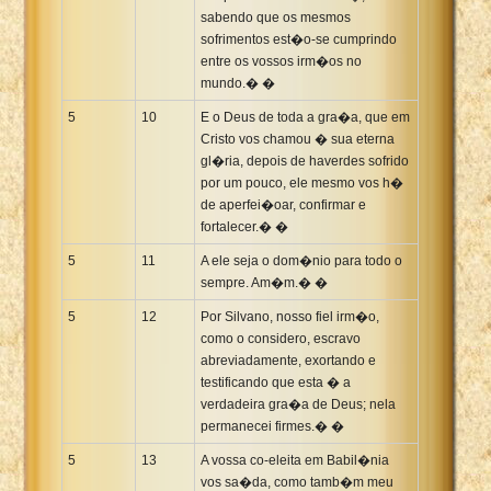
sabendo que os mesmos
sofrimentos est�o-se cumprindo
entre os vossos irm�os no
mundo.� �
5
10
E o Deus de toda a gra�a, que em
Cristo vos chamou � sua eterna
gl�ria, depois de haverdes sofrido
por um pouco, ele mesmo vos h�
de aperfei�oar, confirmar e
fortalecer.� �
5
11
A ele seja o dom�nio para todo o
sempre. Am�m.� �
5
12
Por Silvano, nosso fiel irm�o,
como o considero, escravo
abreviadamente, exortando e
testificando que esta � a
verdadeira gra�a de Deus; nela
permanecei firmes.� �
5
13
A vossa co-eleita em Babil�nia
vos sa�da, como tamb�m meu