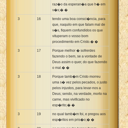
raz�o da esperan�a que h� em
v�s;� �
3
16
tendo uma boa consci�ncia, para
que, naquilo em que falam mal de
v�s, fiquem confundidos os que
vituperam o vosso bom
procedimento em Cristo.� �
3
17
Porque melhor � sofrerdes
fazendo o bem, se a vontade de
Deus assim o quer, do que fazendo
o mal.� �
3
18
Porque tamb�m Cristo morreu
uma s� vez pelos pecados, o justo
pelos injustos, para levar-nos a
Deus; sendo, na verdade, morto na
carne, mas vivificado no
esp�rito;� �
3
19
no qual tamb�m foi, e pregou aos
esp�ritos em pris�o;� �