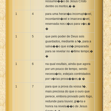
ressurrei��o de Jesus Cristo
Xhosa Bible
dentre os mortos,� �
1
4
para uma heran�a incorrupt�vel,
incontamin�vel e imarcesc�vel,
reservada nos c�us para v�s,�
�
1
5
que pelo poder de Deus sois
guardados, mediante a f�, para a
salva��o que est� preparada
para se revelar no �ltimo tempo;�
�
1
6
na qual exultais, ainda que agora
por um pouco de tempo, sendo
necess�rio, estejais contristados
por v�rias prova��es,� �
1
7
para que a prova da vossa f�,
mais preciosa do que o ouro que
perece, embora provado pelo fogo,
redunde para louvor, gl�ria e
honra na revela��o de Jesus