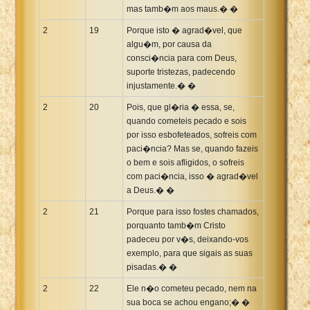
mas tamb�m aos maus.� �
2
19
Porque isto � agrad�vel, que
algu�m, por causa da
consci�ncia para com Deus,
suporte tristezas, padecendo
injustamente.� �
2
20
Pois, que gl�ria � essa, se,
quando cometeis pecado e sois
por isso esbofeteados, sofreis com
paci�ncia? Mas se, quando fazeis
o bem e sois afligidos, o sofreis
com paci�ncia, isso � agrad�vel
a Deus.� �
2
21
Porque para isso fostes chamados,
porquanto tamb�m Cristo
padeceu por v�s, deixando-vos
exemplo, para que sigais as suas
pisadas.� �
2
22
Ele n�o cometeu pecado, nem na
sua boca se achou engano;� �