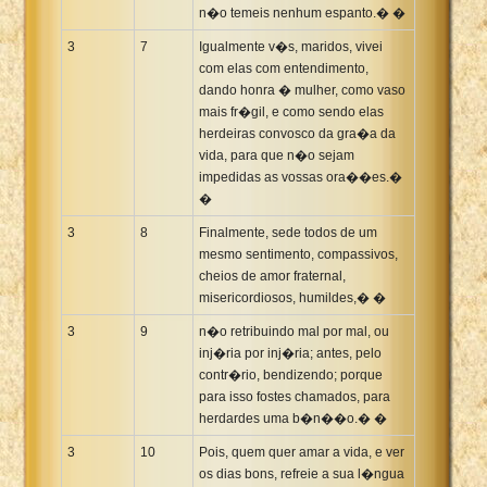
n�o temeis nenhum espanto.� �
3
7
Igualmente v�s, maridos, vivei
com elas com entendimento,
dando honra � mulher, como vaso
mais fr�gil, e como sendo elas
herdeiras convosco da gra�a da
vida, para que n�o sejam
impedidas as vossas ora��es.�
�
3
8
Finalmente, sede todos de um
mesmo sentimento, compassivos,
cheios de amor fraternal,
misericordiosos, humildes,� �
3
9
n�o retribuindo mal por mal, ou
inj�ria por inj�ria; antes, pelo
contr�rio, bendizendo; porque
para isso fostes chamados, para
herdardes uma b�n��o.� �
3
10
Pois, quem quer amar a vida, e ver
os dias bons, refreie a sua l�ngua