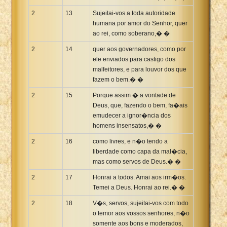
2
13
Sujeitai-vos a toda autoridade
humana por amor do Senhor, quer
ao rei, como soberano,� �
2
14
quer aos governadores, como por
ele enviados para castigo dos
malfeitores, e para louvor dos que
fazem o bem.� �
2
15
Porque assim � a vontade de
Deus, que, fazendo o bem, fa�ais
emudecer a ignor�ncia dos
homens insensatos,� �
2
16
como livres, e n�o tendo a
liberdade como capa da mal�cia,
mas como servos de Deus.� �
2
17
Honrai a todos. Amai aos irm�os.
Temei a Deus. Honrai ao rei.� �
2
18
V�s, servos, sujeitai-vos com todo
o temor aos vossos senhores, n�o
somente aos bons e moderados,