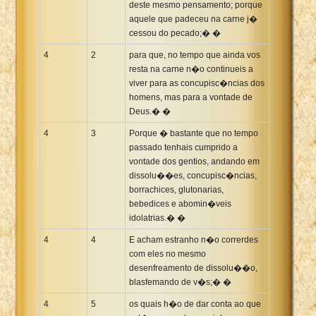
deste mesmo pensamento; porque
aquele que padeceu na carne j�
cessou do pecado;� �
4
2
para que, no tempo que ainda vos
resta na carne n�o continueis a
viver para as concupisc�ncias dos
homens, mas para a vontade de
Deus.� �
4
3
Porque � bastante que no tempo
passado tenhais cumprido a
vontade dos gentios, andando em
dissolu��es, concupisc�ncias,
borrachices, glutonarias,
bebedices e abomin�veis
idolatrias.� �
4
4
E acham estranho n�o correrdes
com eles no mesmo
desenfreamento de dissolu��o,
blasfemando de v�s;� �
4
5
os quais h�o de dar conta ao que