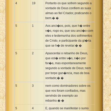
4
19
Portanto os que sofrem segundo a
vontade de Deus confiem as suas
almas ao fiel Criador, praticando o
bem.� �
5
1
Aos anci�os, pois, que h� entre
v�s, rogo eu, que sou anci�o com
eles e testemunha dos sofrimentos
de Cristo, e participante da gl�ria
que se h� de revelar:� �
5
2
Apascentai o rebanho de Deus,
que est� entre v�s, n�o por
for�a, mas espontaneamente
segundo a vontade de Deus; nem
por torpe gan�ncia, mas de boa
vontade;� �
5
3
nem como dominadores sobre os
que vos foram confiados, mas
servindo de exemplo ao
rebanho.� �
5
4
E, quando se manifestar o sumo