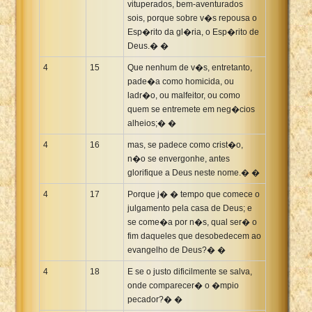
vituperados, bem-aventurados
sois, porque sobre v�s repousa o
Esp�rito da gl�ria, o Esp�rito de
Deus.� �
4
15
Que nenhum de v�s, entretanto,
pade�a como homicida, ou
ladr�o, ou malfeitor, ou como
quem se entremete em neg�cios
alheios;� �
4
16
mas, se padece como crist�o,
n�o se envergonhe, antes
glorifique a Deus neste nome.� �
4
17
Porque j� � tempo que comece o
julgamento pela casa de Deus; e
se come�a por n�s, qual ser� o
fim daqueles que desobedecem ao
evangelho de Deus?� �
4
18
E se o justo dificilmente se salva,
onde comparecer� o �mpio
pecador?� �