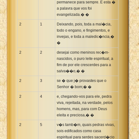
permanece para sempre. E esta �
a palavra que vos foi
evangelizada.� �
2
1
Deixando, pois, toda a mal�cia,
todo o engano, e fingimentos, e
invejas, e toda a maledic�ncia,�
�
2
2
desejai como meninos rec�m-
nascidos, o puro leite espiritual, a
fim de por ele crescerdes para a
salva��o,� �
2
3
se � que j� provastes que o
Senhor � bom;� �
2
4
e, chegando-vos para ele, pedra
viva, rejeitada, na verdade, pelos
homens, mas, para com Deus
eleita e preciosa,� �
2
5
v�s tamb�m, quais pedras vivas,
sois edificados como casa
espiritual para serdes sacerd�cio