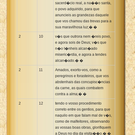
sacerd�cio real, a na��o santa,
o povo adquirido, para que
anuncieis as grandezas daquele
que vos chamou das trevas para a
sua maravilhosa luz;� �
2
10
v�s que outrora nem �reis povo,
e agora sois de Deus; v�s que
n�o t�nheis alcan�ado
miseric�rdia, e agora a tendes
alcan�ado.� �
2
11
Amados, exorto-vos, como a
peregrinos e forasteiros, que vos
abstenhais das concupisc�ncias
da carne, as quais combatem
contra a alma;� �
2
12
tendo o vosso procedimento
correto entre os gentios, para que
naquilo em que falam mal de v�s,
como de malfeitores, observando
as vossas boas obras, glorifiquem
a Deus no dia da visita��o.� �