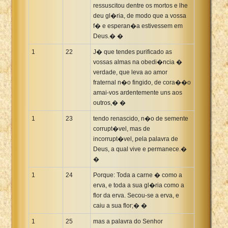
ressuscitou dentre os mortos e lhe
deu gl�ria, de modo que a vossa
f� e esperan�a estivessem em
Deus.� �
1
22
J� que tendes purificado as
vossas almas na obedi�ncia �
verdade, que leva ao amor
fraternal n�o fingido, de cora��o
amai-vos ardentemente uns aos
outros,� �
1
23
tendo renascido, n�o de semente
corrupt�vel, mas de
incorrupt�vel, pela palavra de
Deus, a qual vive e permanece.�
�
1
24
Porque: Toda a carne � como a
erva, e toda a sua gl�ria como a
flor da erva. Secou-se a erva, e
caiu a sua flor;� �
1
25
mas a palavra do Senhor