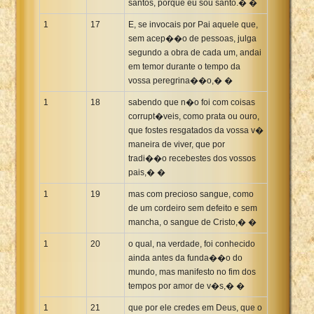
santos, porque eu sou santo.� �
1
17
E, se invocais por Pai aquele que,
sem acep��o de pessoas, julga
segundo a obra de cada um, andai
em temor durante o tempo da
vossa peregrina��o,� �
1
18
sabendo que n�o foi com coisas
corrupt�veis, como prata ou ouro,
que fostes resgatados da vossa v�
maneira de viver, que por
tradi��o recebestes dos vossos
pais,� �
1
19
mas com precioso sangue, como
de um cordeiro sem defeito e sem
mancha, o sangue de Cristo,� �
1
20
o qual, na verdade, foi conhecido
ainda antes da funda��o do
mundo, mas manifesto no fim dos
tempos por amor de v�s,� �
1
21
que por ele credes em Deus, que o