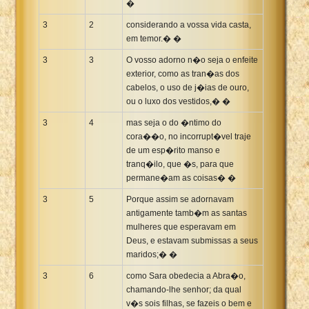
�
3
2
considerando a vossa vida casta,
em temor.� �
3
3
O vosso adorno n�o seja o enfeite
exterior, como as tran�as dos
cabelos, o uso de j�ias de ouro,
ou o luxo dos vestidos,� �
3
4
mas seja o do �ntimo do
cora��o, no incorrupt�vel traje
de um esp�rito manso e
tranq�ilo, que �s, para que
permane�am as coisas� �
3
5
Porque assim se adornavam
antigamente tamb�m as santas
mulheres que esperavam em
Deus, e estavam submissas a seus
maridos;� �
3
6
como Sara obedecia a Abra�o,
chamando-lhe senhor; da qual
v�s sois filhas, se fazeis o bem e