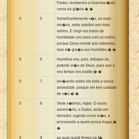
Pastor, recebereis a imarcesc�vel
coroa da gl�ria.� �
5
5
Semelhantemente v�s, os mais
mo�os, sede sujeitos aos mais
velhos. E cingi-vos todos de
humildade uns para com os outros,
porque Deus resiste aos soberbos,
mas d� gra�a aos humildes.� �
5
6
Humilhai-vos, pois, debaixo da
potente m�o de Deus, para que a
seu tempo vos exalte;� �
5
7
lan�ando sobre ele toda a vossa
ansiedade, porque ele tem cuidado
de v�s.� �
5
8
Sede s�brios, vigiai. O vosso
advers�rio, o Diabo, anda em
derredor, rugindo como le�o, e
procurando a quem possa tragar;�
�
5
9
ao qual resisti firmes na f�,