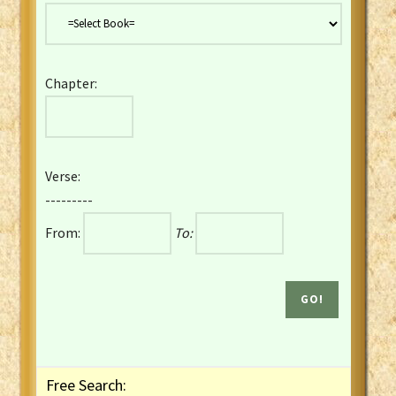
Danish Bible
Dutch Staten Vertaling Bible
Eng. KJV&Book of Mormon
Chapter:
English YLT 1898 Bible
Estonian Genesis New Testament
Finnish 1776 Bible
Finnish 1938 Bible
Verse:
French Darby Bible
---------
French Louis Segond Bible
From:
To:
Gaelic (Manx) Selections
Gaelic (Scottish) Mark
Georgian Gospels Acts James
German Luther 1912 Bible
Gothic NT AmbrosianusA Partial
Greek Modern Bible
Greek NT Byzantine Majority
Free Search:
Greek NT Textus Receptus