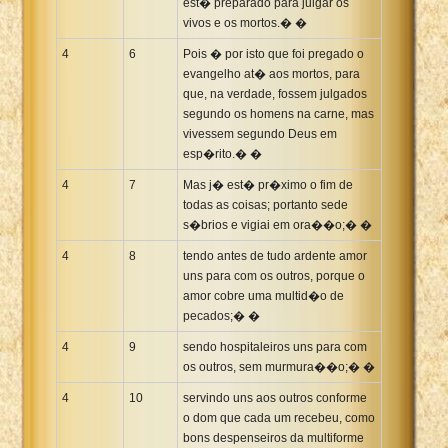
est� preparado para julgar os
vivos e os mortos.� �
4
6
Pois � por isto que foi pregado o
evangelho at� aos mortos, para
que, na verdade, fossem julgados
segundo os homens na carne, mas
vivessem segundo Deus em
esp�rito.� �
4
7
Mas j� est� pr�ximo o fim de
todas as coisas; portanto sede
s�brios e vigiai em ora��o;� �
4
8
tendo antes de tudo ardente amor
uns para com os outros, porque o
amor cobre uma multid�o de
pecados;� �
4
9
sendo hospitaleiros uns para com
os outros, sem murmura��o;� �
4
10
servindo uns aos outros conforme
o dom que cada um recebeu, como
bons despenseiros da multiforme