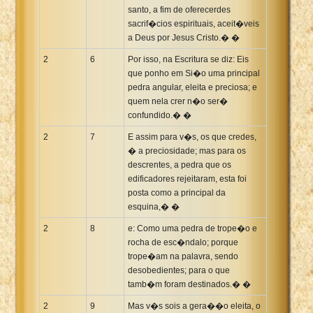
santo, a fim de oferecerdes
sacrif�cios espirituais, aceit�veis
a Deus por Jesus Cristo.� �
2
6
Por isso, na Escritura se diz: Eis
que ponho em Si�o uma principal
pedra angular, eleita e preciosa; e
quem nela crer n�o ser�
confundido.� �
2
7
E assim para v�s, os que credes,
� a preciosidade; mas para os
descrentes, a pedra que os
edificadores rejeitaram, esta foi
posta como a principal da
esquina,� �
2
8
e: Como uma pedra de trope�o e
rocha de esc�ndalo; porque
trope�am na palavra, sendo
desobedientes; para o que
tamb�m foram destinados.� �
2
9
Mas v�s sois a gera��o eleita, o