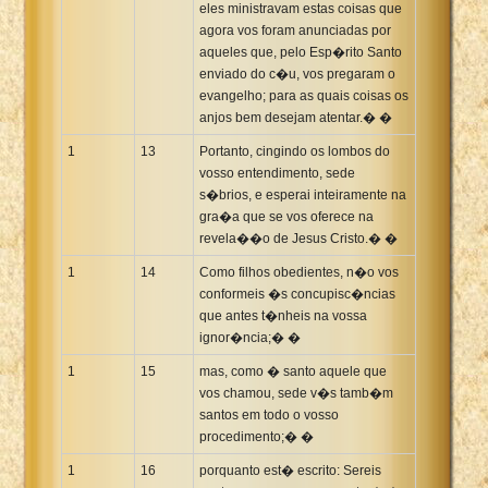
eles ministravam estas coisas que
agora vos foram anunciadas por
aqueles que, pelo Esp�rito Santo
enviado do c�u, vos pregaram o
evangelho; para as quais coisas os
anjos bem desejam atentar.� �
1
13
Portanto, cingindo os lombos do
vosso entendimento, sede
s�brios, e esperai inteiramente na
gra�a que se vos oferece na
revela��o de Jesus Cristo.� �
1
14
Como filhos obedientes, n�o vos
conformeis �s concupisc�ncias
que antes t�nheis na vossa
ignor�ncia;� �
1
15
mas, como � santo aquele que
vos chamou, sede v�s tamb�m
santos em todo o vosso
procedimento;� �
1
16
porquanto est� escrito: Sereis