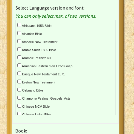
Select Language version and font:
You can only select max. of two versions.
Afrikaans 1953 Bible
Albanian Bible
Amharic New Testament
Arabic Smith 1865 Bible
Aramaic Peshitta NT
Armenian Eastern Gen Exod Gosp
Basque New Testament 1571
Breton New Testament
Cebuano Bible
Chamorro Psalms, Gospels, Acts
Chinese NCV Bible
Chinese Union Bible
Croatian Bible
Book:
Czech Kralicka Bible