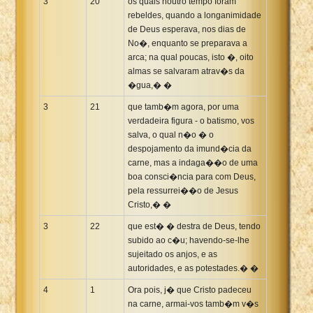
3
20
os quais noutro tempo foram
rebeldes, quando a longanimidade
de Deus esperava, nos dias de
No�, enquanto se preparava a
arca; na qual poucas, isto �, oito
almas se salvaram atrav�s da
�gua,� �
3
21
que tamb�m agora, por uma
verdadeira figura - o batismo, vos
salva, o qual n�o � o
despojamento da imund�cia da
carne, mas a indaga��o de uma
boa consci�ncia para com Deus,
pela ressurrei��o de Jesus
Cristo,� �
3
22
que est� � destra de Deus, tendo
subido ao c�u; havendo-se-lhe
sujeitado os anjos, e as
autoridades, e as potestades.� �
4
1
Ora pois, j� que Cristo padeceu
na carne, armai-vos tamb�m v�s