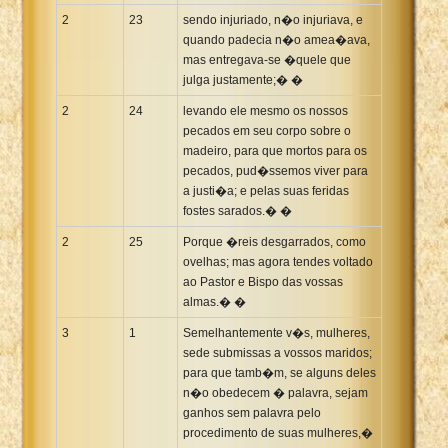
2
23
sendo injuriado, n�o injuriava, e
quando padecia n�o amea�ava,
mas entregava-se �quele que
julga justamente;� �
2
24
levando ele mesmo os nossos
pecados em seu corpo sobre o
madeiro, para que mortos para os
pecados, pud�ssemos viver para
a justi�a; e pelas suas feridas
fostes sarados.� �
2
25
Porque �reis desgarrados, como
ovelhas; mas agora tendes voltado
ao Pastor e Bispo das vossas
almas.� �
3
1
Semelhantemente v�s, mulheres,
sede submissas a vossos maridos;
para que tamb�m, se alguns deles
n�o obedecem � palavra, sejam
ganhos sem palavra pelo
procedimento de suas mulheres,�