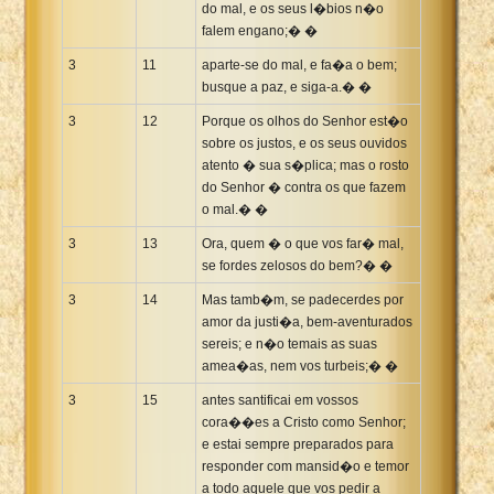
do mal, e os seus l�bios n�o
falem engano;� �
3
11
aparte-se do mal, e fa�a o bem;
busque a paz, e siga-a.� �
3
12
Porque os olhos do Senhor est�o
sobre os justos, e os seus ouvidos
atento � sua s�plica; mas o rosto
do Senhor � contra os que fazem
o mal.� �
3
13
Ora, quem � o que vos far� mal,
se fordes zelosos do bem?� �
3
14
Mas tamb�m, se padecerdes por
amor da justi�a, bem-aventurados
sereis; e n�o temais as suas
amea�as, nem vos turbeis;� �
3
15
antes santificai em vossos
cora��es a Cristo como Senhor;
e estai sempre preparados para
responder com mansid�o e temor
a todo aquele que vos pedir a