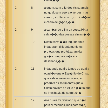
Cristo;� �
1
8
a quem, sem o terdes visto, amais;
no qual, sem agora o verdes, mas
crendo, exultais com gozo inef�vel
e cheio de gl�ria,� �
1
9
alcan�ando o fim da vossa f�, a
salva��o das vossas almas.� �
1
10
Desta salva��o inquiririam e
indagaram diligentemente os
profetas que profetizaram da
gra�a que para v�s era
destinada,� �
1
11
indagando qual o tempo ou qual a
ocasi�o que o Esp�rito de Cristo
que estava neles indicava, ao
predizer os sofrimentos que a
Cristo haviam de vir, e a gl�ria que
se lhes havia de seguir.� �
1
12
Aos quais foi revelado que n�o
para si mesmos, mas para v�s,