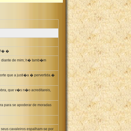
�s?� �
�o diante de mim; h� tamb�m
sorte que a justi�a � pervertida.�
obra, que v�s n�o acreditareis,
rra para se apoderar de moradas
s seus cavaleiros espalham-se por