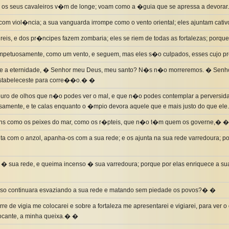
m, os seus cavaleiros v�m de longe; voam como a �guia que se apressa a devora
om viol�ncia; a sua vanguarda irrompe como o vento oriental; eles ajuntam cat
eis, e dos pr�ncipes fazem zombaria; eles se riem de todas as fortalezas; porq
petuosamente, como um vento, e seguem, mas eles s�o culpados, esses cujo pr
 a eternidade, � Senhor meu Deus, meu santo? N�s n�o morreremos. � Senhor,
estabeleceste para corre��o.� �
uro de olhos que n�o podes ver o mal, e que n�o podes contemplar a perversida
samente, e te calas enquanto o �mpio devora aquele que e mais justo do que el
ens como os peixes do mar, como os r�pteis, que n�o t�m quem os governe,� �
nta com o anzol, apanha-os com a sua rede; e os ajunta na sua rede varredoura; por
ca � sua rede, e queima incenso � sua varredoura; porque por elas enriquece a 
isso continuara esvaziando a sua rede e matando sem piedade os povos?� �
re de vigia me colocarei e sobre a fortaleza me apresentarei e vigiarei, para ver o
tocante, a minha queixa.� �