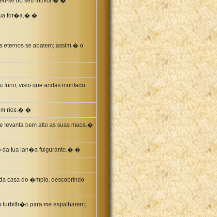
heu-se do seu louvor.� �
 sua for�a.� �
s eternos se abatem; assim � o
eu furor, visto que andas montado
com rios.� �
e levanta bem alto as suas maos.�
so da tua lan�a fulgurante.� �
 da casa do �mpio, descobrindo-
 turbilh�o para me espalharem;