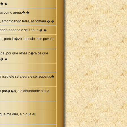
r.� �
ivos como areia.� �
ue, amontoando terra, as tomam.� �
oprio poder e o seu deus.� �
 para ju�zo puseste este povo; e
de, por que olhas p�ra os que
e.� �
 isso ele se alegra e se regozija.�
sua por��o, e e abundante a sua
 que me dira, e o que eu