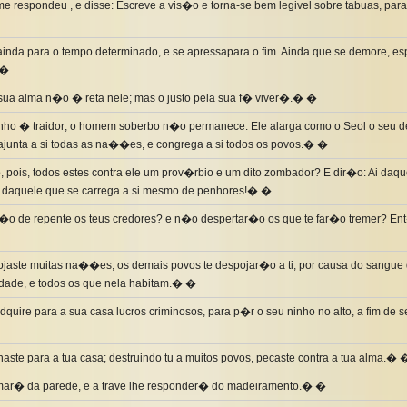
e respondeu , e disse: Escreve a vis�o e torna-se bem legivel sobre tabuas, par
inda para o tempo determinado, e se apressapara o fim. Ainda que se demore, es
 �
 sua alma n�o � reta nele; mas o justo pela sua f� viver�.� �
inho � traidor; o homem soberbo n�o permanece. Ele alarga como o Seol o seu d
 ajunta a si todas as na��es, e congrega a si todos os povos.� �
 pois, todos estes contra ele um prov�rbio e um dito zombador? E dir�o: Ai da
 daquele que se carrega a si mesmo de penhores!� �
�o de repente os teus credores? e n�o despertar�o os que te far�o tremer? Ent
ojaste muitas na��es, os demais povos te despojar�o a ti, por causa do sangue
idade, e todos os que nela habitam.� �
dquire para a sua casa lucros criminosos, para p�r o seu ninho no alto, a fim de 
ste para a tua casa; destruindo tu a muitos povos, pecaste contra a tua alma.� 
amar� da parede, e a trave lhe responder� do madeiramento.� �