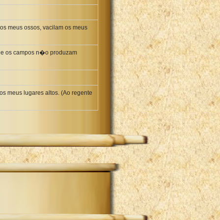
nos meus ossos, vacilam os meus
ra, e os campos n�o produzam
 meus lugares altos. (Ao regente