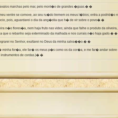
cavalos marchas pelo mar, pelo mont�o de grandes �guas.� �
 meu ventre se comove, ao seu ru�do tremem os meus l�bios; entra a podrid�o 
cio, pois, aguardarei o dia da ang�stia que h� de vir sobre o povo� �
eira n�o flores�a, nem haja fruto nas vides; ainda que falhe o produto da olivei
da que o rebanho seja exterminado da malhada e nos currais n�o haja gado.� �
legrarei no Senhor, exultarei no Deus da minha salva��o.� �
 minha for�a, ele far� os meus p�s como os da cor�a, e me far� andar sobre os
 instrumentos de cordas.)� �