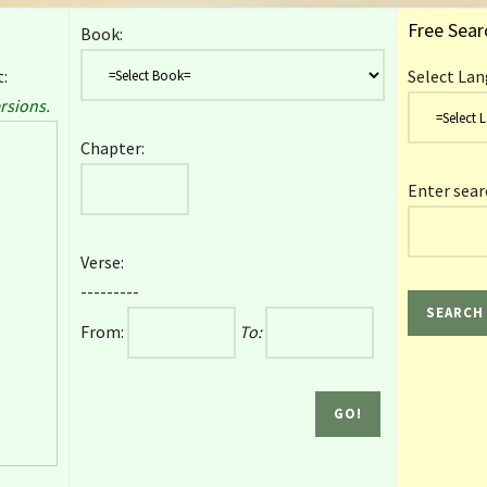
Free Sear
Book:
:
Select Lan
rsions.
Chapter:
Enter sear
Verse:
---------
From:
To: