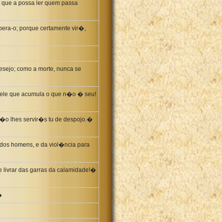
a que a possa ler quem passa
pera-o; porque certamente vir�,
esejo; como a morte, nunca se
quele que acumula o que n�o � seu!
�o lhes servir�s tu de despojo.�
 dos homens, e da viol�ncia para
se livrar das garras da calamidade!�
�