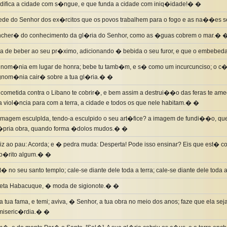
edifica a cidade com s�ngue, e que funda a cidade com iniq�idade!� �
de do Senhor dos ex�rcitos que os povos trabalhem para o fogo e as na��e
 encher� do conhecimento da gl�ria do Senhor, como as �guas cobrem o mar.� 
da de beber ao seu pr�ximo, adicionando � bebida o seu furor, e que o embebed
ignom�nia em lugar de honra; bebe tu tamb�m, e s� como um incurcunciso; o c�l
 ignom�nia cair� sobre a tua gl�ria.� �
 cometida contra o Libano te cobrir�, e bem assim a destrui��o das feras te am
 viol�ncia para com a terra, a cidade e todos os que nele habitam.� �
imagem esculplda, tendo-a esculpido o seu art�fice? a imagem de fundi��o, que 
r�pria obra, quando forma �dolos mudos.� �
iz ao pau: Acorda; e � pedra muda: Desperta! Pode isso ensinar? Eis que est� cob
p�rito algum.� �
� no seu santo templo; cale-se diante dele toda a terra; cale-se diante dele toda 
eta Habacuque, � moda de sigionote.� �
 a tua fama, e temi; aviva, � Senhor, a tua obra no meio dos anos; faze que ela se
 miseric�rdia.� �