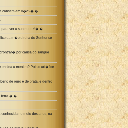
s se cansem em v�o?� �
�
a para ver a sua nudez!� �
ice da m�o direita do Senhor se
edrontrar� por causa do sangue
ensina a mentira? Pois o art�fice
erto de ouro e de prata, e dentro
a terra.� �
ja conhecida no meio dos anos; na