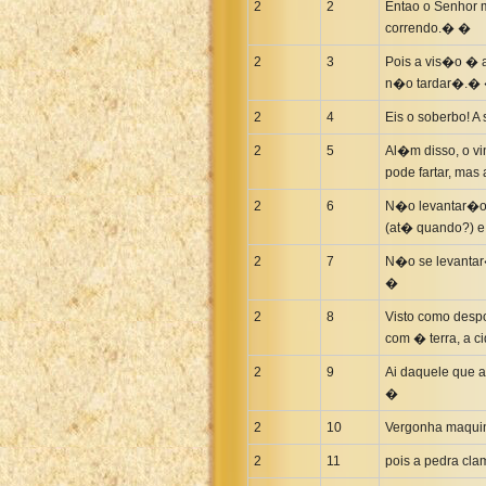
Maori Genesis Exodus Leviticus
2
2
Entao o Senhor m
correndo.� �
Norwegian Bible
Portuguese Bible
2
3
Pois a vis�o � a
n�o tardar�.�
Romanian Cornilescu Bible
2
4
Eis o soberbo! A
Russian Synodal 1876 Bible
Russian Synodal Bible KOI8
2
5
Al�m disso, o v
pode fartar, mas
Russian Synodal Bible Win-1251
2
6
N�o levantar�o,
Shuar New Testament
(at� quando?) e
Spanish RV 1909 Bible
2
7
N�o se levantar
Spanish Sag. Escrituras 1569
�
Swahili New Testament
2
8
Visto como desp
Swedish 1917 Bible
com � terra, a c
Tagalog 1905
2
9
Ai daquele que a
Tagalog John and James
�
Turkish Bible
2
10
Vergonha maquina
Ukrainian 1871 NT
2
11
pois a pedra cl
Ukrainian Bible