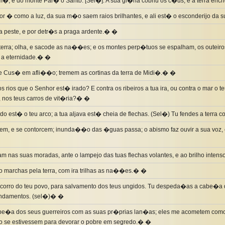
�, e do monte Par� o Santo. [Sel�]. A sua gl�ria cobriu os c�us, e a terra enc
or � como a luz, da sua m�o saem raios brilhantes, e ali est� o esconderijo da
 a peste, e por detr�s a praga ardente.� �
erra; olha, e sacode as na��es; e os montes perp�tuos se espalham, os outeiro
 a eternidade.� �
de Cus� em afli��o; tremem as cortinas da terra de Midi�.� �
 rios que o Senhor est� irado? E contra os ribeiros a tua ira, ou contra o mar o t
, nos teus carros de vit�ria?� �
do est� o teu arco; a tua aljava est� cheia de flechas. (Sel�) Tu fendes a terra 
em, e se contorcem; inunda��o das �guas passa; o abismo faz ouvir a sua voz, 
ram nas suas moradas, ante o lampejo das tuas flechas volantes, e ao brilho inten
marchas pela terra, com ira trilhas as na��es.� �
socorro do teu povo, para salvamento dos teus ungidos. Tu despeda�as a cabe�a
fundamentos. (sel�)� �
be�a dos seus guerreiros com as suas pr�prias lan�as; eles me acometem como
o se estivessem para devorar o pobre em segredo.� �