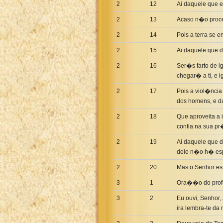
2
12
Ai daquele que 
Uma New Testament
2
13
Acaso n�o proce
Vietnamese 1934 Bible
Xhosa Bible
2
14
Pois a terra se
2
15
Ai daquele que 
2
16
Ser�s farto de 
chegar� a ti, e
2
17
Pois a viol�ncia
dos homens, e da
2
18
Que aproveita a 
confia na sua p
2
19
Ai daquele que d
dele n�o h� es
2
20
Mas o Senhor est
3
1
Ora��o do prof
3
2
Eu ouvi, Senhor,
ira lembra-te da