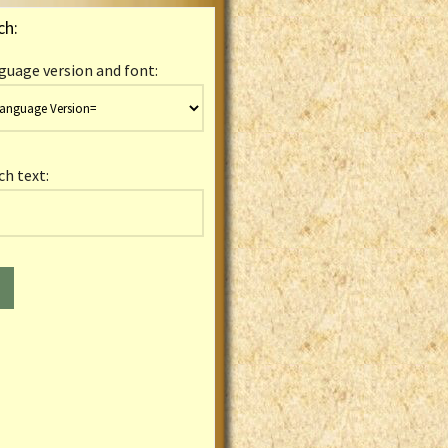
ch:
guage version and font:
ch text: