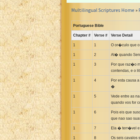
Croatian Bible
Multilingual Scriptures Home
»
Czech Kralicka Bible
Danish Bible
Portuguese Bible
Dutch Staten Vertaling Bible
Chapter #
Verse #
Verse Detail
Eng. KJV&Book of Mormon
English YLT 1898 Bible
1
1
O or�culo que o
Estonian Genesis New Testament
1
2
At� quando Senho
Finnish 1776 Bible
1
3
Por que raz�o m
Finnish 1938 Bible
contendas, e o 
French Darby Bible
1
4
Por esta causa a
French Louis Segond Bible
�
Gaelic (Manx) Selections
1
5
Vede entre as na
quando vos for 
Gaelic (Scottish) Mark
Georgian Gospels Acts James
1
6
Pois eis que sus
que nao sao su
German Luther 1912 Bible
1
7
Ela � terr�vel 
Gothic NT AmbrosianusA Partial
Greek Modern Bible
1
8
Os seis cavalos 