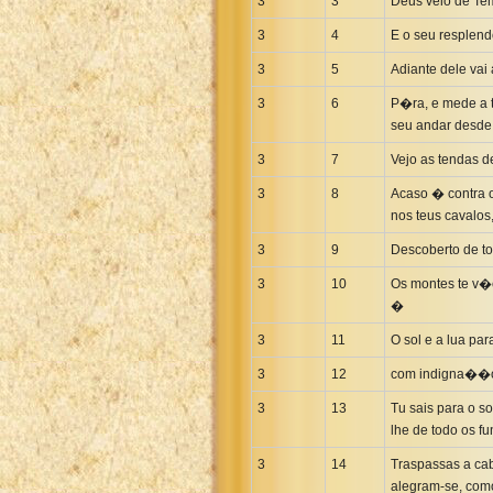
3
3
Deus veio de Tem
3
4
E o seu resplend
3
5
Adiante dele vai
3
6
P�ra, e mede a t
seu andar desde
3
7
Vejo as tendas 
3
8
Acaso � contra os
nos teus cavalos
3
9
Descoberto de to
3
10
Os montes te v�
�
3
11
O sol e a lua pa
3
12
com indigna��o 
3
13
Tu sais para o 
lhe de todo os 
3
14
Traspassas a ca
alegram-se, com