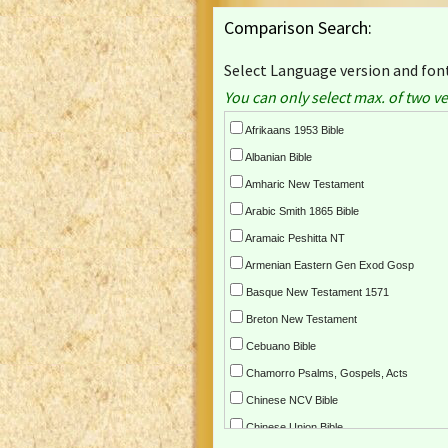
Comparison Search:
Select Language version and font
You can only select max. of two ve
Afrikaans 1953 Bible
Albanian Bible
Amharic New Testament
Arabic Smith 1865 Bible
Aramaic Peshitta NT
Armenian Eastern Gen Exod Gosp
Basque New Testament 1571
Breton New Testament
Cebuano Bible
Chamorro Psalms, Gospels, Acts
Chinese NCV Bible
Chinese Union Bible