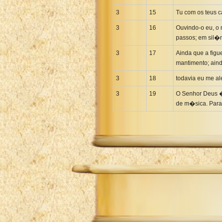
3
15
Tu com os teus 
3
16
Ouvindo-o eu, o
passos; em sil�n
3
17
Ainda que a figu
mantimento; ain
3
18
todavia eu me a
3
19
O Senhor Deus �
de m�sica. Para