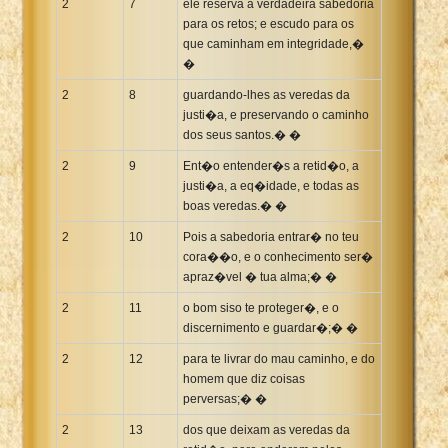
2
7
ele reserva a verdadeira sabedoria
para os retos; e escudo para os
que caminham em integridade,�
�
2
8
guardando-lhes as veredas da
justi�a, e preservando o caminho
dos seus santos.� �
2
9
Ent�o entender�s a retid�o, a
justi�a, a eq�idade, e todas as
boas veredas.� �
2
10
Pois a sabedoria entrar� no teu
cora��o, e o conhecimento ser�
apraz�vel � tua alma;� �
2
11
o bom siso te proteger�, e o
discernimento e guardar�;� �
2
12
para te livrar do mau caminho, e do
homem que diz coisas
perversas;� �
2
13
dos que deixam as veredas da