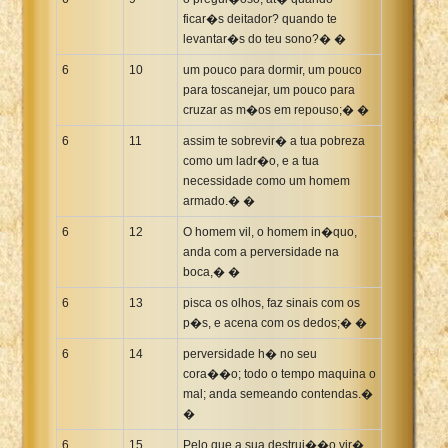
ficar�s deitador? quando te
levantar�s do teu sono?� �
6
10
um pouco para dormir, um pouco
para toscanejar, um pouco para
cruzar as m�os em repouso;� �
6
11
assim te sobrevir� a tua pobreza
como um ladr�o, e a tua
necessidade como um homem
armado.� �
6
12
O homem vil, o homem in�quo,
anda com a perversidade na
boca,� �
6
13
pisca os olhos, faz sinais com os
p�s, e acena com os dedos;� �
6
14
perversidade h� no seu
cora��o; todo o tempo maquina o
mal; anda semeando contendas.�
�
6
15
Pelo que a sua destrui��o vir�