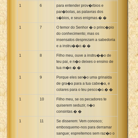
1
6
para entender prov�rbios e
Xhosa Bible
par�bolas, as palavras dos
s�bios, e seus enigmas.� �
1
7
O temor do Senhor � o princ�pio
do conhecimento; mas os
insensatos desprezam a sabedoria
e a instru��o.� �
1
8
Filho meu, ouve a instru��o de
teu pai, e n�o deixes o ensino de
tua m�e.� �
1
9
Porque eles ser�o uma grinalda
de gra�a para a tua cabe�a, e
colares para o teu pesco�o.� �
1
10
Filho meu, se os pecadores te
quiserem seduzir, n�o
consintas.� �
1
11
Se disserem: Vem conosco;
embosquemo-nos para derramar
sangue; espreitemos sem raz�o o