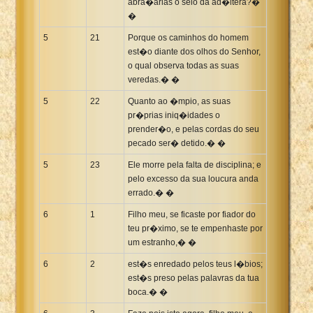
abra�arias o seio da ad�ltera?�
�
5
21
Porque os caminhos do homem
est�o diante dos olhos do Senhor,
o qual observa todas as suas
veredas.� �
5
22
Quanto ao �mpio, as suas
pr�prias iniq�idades o
prender�o, e pelas cordas do seu
pecado ser� detido.� �
5
23
Ele morre pela falta de disciplina; e
pelo excesso da sua loucura anda
errado.� �
6
1
Filho meu, se ficaste por fiador do
teu pr�ximo, se te empenhaste por
um estranho,� �
6
2
est�s enredado pelos teus l�bios;
est�s preso pelas palavras da tua
boca.� �