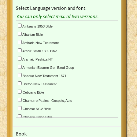
Select Language version and font:
You can only select max. of two versions.
Afrikaans 1953 Bible
Albanian Bible
Amharic New Testament
Arabic Smith 1865 Bible
Aramaic Peshitta NT
Armenian Eastern Gen Exod Gosp
Basque New Testament 1571
Breton New Testament
Cebuano Bible
Chamorro Psalms, Gospels, Acts
Chinese NCV Bible
Chinese Union Bible
Croatian Bible
Book:
Czech Kralicka Bible