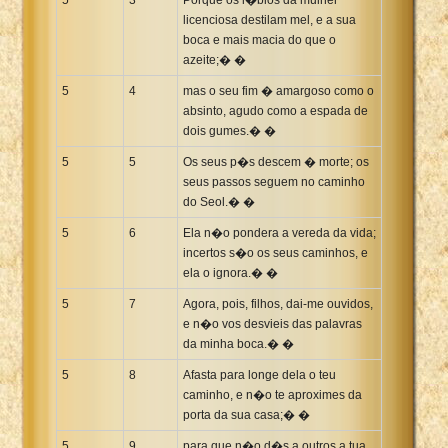
licenciosa destilam mel, e a sua
boca e mais macia do que o
azeite;� �
5
4
mas o seu fim � amargoso como o
absinto, agudo como a espada de
dois gumes.� �
5
5
Os seus p�s descem � morte; os
seus passos seguem no caminho
do Seol.� �
5
6
Ela n�o pondera a vereda da vida;
incertos s�o os seus caminhos, e
ela o ignora.� �
5
7
Agora, pois, filhos, dai-me ouvidos,
e n�o vos desvieis das palavras
da minha boca.� �
5
8
Afasta para longe dela o teu
caminho, e n�o te aproximes da
porta da sua casa;� �
5
9
para que n�o d�s a outros a tua