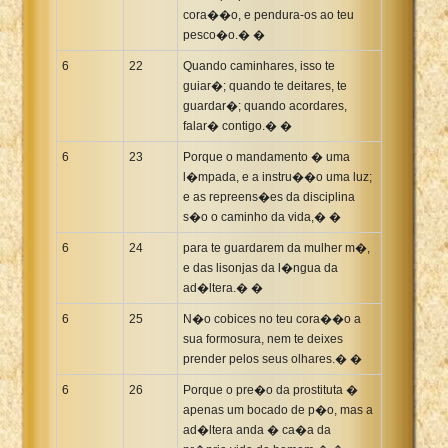
cora��o, e pendura-os ao teu
pesco�o.� �
6
22
Quando caminhares, isso te
guiar�; quando te deitares, te
guardar�; quando acordares,
falar� contigo.� �
6
23
Porque o mandamento � uma
l�mpada, e a instru��o uma luz;
e as repreens�es da disciplina
s�o o caminho da vida,� �
6
24
para te guardarem da mulher m�,
e das lisonjas da l�ngua da
ad�ltera.� �
6
25
N�o cobices no teu cora��o a
sua formosura, nem te deixes
prender pelos seus olhares.� �
6
26
Porque o pre�o da prostituta �
apenas um bocado de p�o, mas a
ad�ltera anda � ca�a da