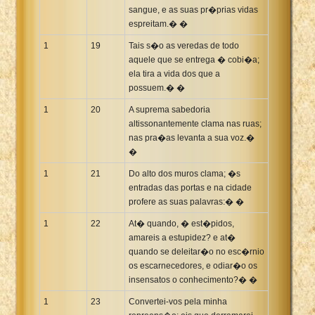
sangue, e as suas pr�prias vidas
espreitam.� �
1
19
Tais s�o as veredas de todo
aquele que se entrega � cobi�a;
ela tira a vida dos que a
possuem.� �
1
20
A suprema sabedoria
altissonantemente clama nas ruas;
nas pra�as levanta a sua voz.�
�
1
21
Do alto dos muros clama; �s
entradas das portas e na cidade
profere as suas palavras:� �
1
22
At� quando, � est�pidos,
amareis a estupidez? e at�
quando se deleitar�o no esc�rnio
os escarnecedores, e odiar�o os
insensatos o conhecimento?� �
1
23
Convertei-vos pela minha