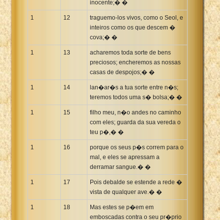
inocente;� �
1
12
traguemo-los vivos, como o Seol, e
inteiros como os que descem �
cova;� �
1
13
acharemos toda sorte de bens
preciosos; encheremos as nossas
casas de despojos;� �
1
14
lan�ar�s a tua sorte entre n�s;
teremos todos uma s� bolsa;� �
1
15
filho meu, n�o andes no caminho
com eles; guarda da sua vereda o
teu p�,� �
1
16
porque os seus p�s correm para o
mal, e eles se apressam a
derramar sangue.� �
1
17
Pois debalde se estende a rede �
vista de qualquer ave.� �
1
18
Mas estes se p�em em
emboscadas contra o seu pr�prio