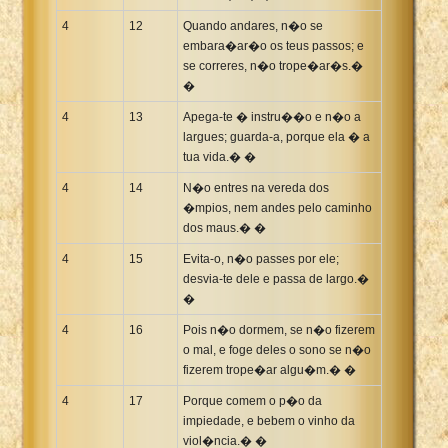
4
12
Quando andares, n�o se
embara�ar�o os teus passos; e
se correres, n�o trope�ar�s.�
�
4
13
Apega-te � instru��o e n�o a
largues; guarda-a, porque ela � a
tua vida.� �
4
14
N�o entres na vereda dos
�mpios, nem andes pelo caminho
dos maus.� �
4
15
Evita-o, n�o passes por ele;
desvia-te dele e passa de largo.�
�
4
16
Pois n�o dormem, se n�o fizerem
o mal, e foge deles o sono se n�o
fizerem trope�ar algu�m.� �
4
17
Porque comem o p�o da
impiedade, e bebem o vinho da
viol�ncia.� �