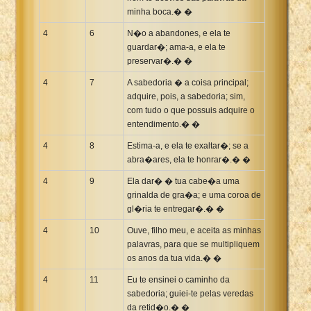
minha boca.� �
4
6
N�o a abandones, e ela te
guardar�; ama-a, e ela te
preservar�.� �
4
7
A sabedoria � a coisa principal;
adquire, pois, a sabedoria; sim,
com tudo o que possuis adquire o
entendimento.� �
4
8
Estima-a, e ela te exaltar�; se a
abra�ares, ela te honrar�.� �
4
9
Ela dar� � tua cabe�a uma
grinalda de gra�a; e uma coroa de
gl�ria te entregar�.� �
4
10
Ouve, filho meu, e aceita as minhas
palavras, para que se multipliquem
os anos da tua vida.� �
4
11
Eu te ensinei o caminho da
sabedoria; guiei-te pelas veredas
da retid�o.� �