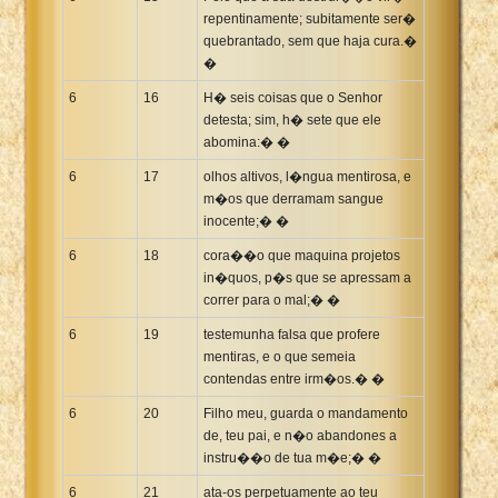
repentinamente; subitamente ser�
quebrantado, sem que haja cura.�
�
6
16
H� seis coisas que o Senhor
detesta; sim, h� sete que ele
abomina:� �
6
17
olhos altivos, l�ngua mentirosa, e
m�os que derramam sangue
inocente;� �
6
18
cora��o que maquina projetos
in�quos, p�s que se apressam a
correr para o mal;� �
6
19
testemunha falsa que profere
mentiras, e o que semeia
contendas entre irm�os.� �
6
20
Filho meu, guarda o mandamento
de, teu pai, e n�o abandones a
instru��o de tua m�e;� �
6
21
ata-os perpetuamente ao teu