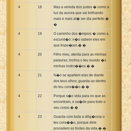
4
18
Mas a vereda dos justos � como a
luz da aurora que vai brilhando
mais e mais at� ser dia perfeito.�
�
4
19
O caminho dos �mpios � como a
escurid�o: n�o sabem eles em
que trope�am.� �
4
20
Filho meu, atenta para as minhas
palavras; inclina o teu ouvido �s
minhas instro��es.� �
4
21
N�o se apartem elas de diante
dos teus olhos; guarda-as dentro
do teu cora��o.� �
4
22
Porque s�o vida para os que as
encontram, e sa�de para todo o
seu corpo.� �
4
23
Guarda com toda a dilig�ncia o
teu cora��o, porque dele
procedem as fontes da vida.� �