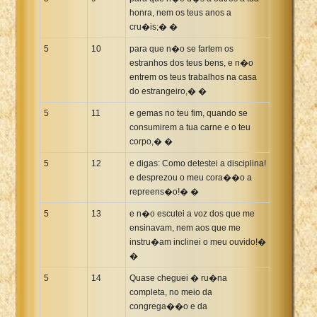
honra, nem os teus anos a
cru�is;� �
5
10
para que n�o se fartem os
estranhos dos teus bens, e n�o
entrem os teus trabalhos na casa
do estrangeiro,� �
5
11
e gemas no teu fim, quando se
consumirem a tua carne e o teu
corpo,� �
5
12
e digas: Como detestei a disciplina!
e desprezou o meu cora��o a
repreens�o!� �
5
13
e n�o escutei a voz dos que me
ensinavam, nem aos que me
instru�am inclinei o meu ouvido!�
�
5
14
Quase cheguei � ru�na
completa, no meio da
congrega��o e da