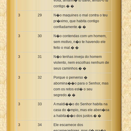
volta, amanh� to darei; tendo-o tu
contigo.� �
3
29
N�o maquines o mal contra o teu
pr�ximo, que habita contigo
confiadamente.� �
3
30
N�o contendas com um homem,
sem motivo, n�o te havendo ele
feito o mal.� �
3
31
N�o tenhas inveja do homem
violento, nem escolhas nenhum de
seus caminhos.� �
3
32
Porque o perverso �
abomina��o para o Senhor, mas
com os retos est� o seu
segredo.� �
3
33
A maldi��o do Senhor habita na
casa do �mpio, mas ele aben�oa
a habita��o dos justos.� �
3
34
Ele escarnece dos
escarnecedores, mas d� gra�a