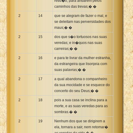
retid�o, para andarem pelos
caminhos das trevas;� �
2
14
que se alegram de fazer o mal, e
se deleitam nas perversidades dos
maus;� �
2
15
dos que s�o tortuosos nas suas
veredas; e in�quos nas suas
carreiras;� �
2
16
e para te livrar da mulher estranha,
da estrangeira que lisonjeia com
suas palavras;� �
2
17
a qual abandona o companheiro
da sua mocidade e se esquece do
concerto do seu Deus;� �
2
18
pois a sua casa se inclina para a
morte, e as suas veredas para as
sombras.� �
2
19
Nenhum dos que se dirigirem a
ela, tornara a sair, nem retomar�
as veredas da vida.� �