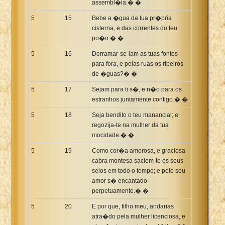
assembl�ia.� �
5
15
Bebe a �gua da tua pr�pria
cisterna, e das correntes do teu
po�o.� �
5
16
Derramar-se-iam as tuas fontes
para fora, e pelas ruas os ribeiros
de �guas?� �
5
17
Sejam para ti s�, e n�o para os
estranhos juntamente contigo.� �
5
18
Seja bendito o teu manancial; e
regozija-te na mulher da tua
mocidade.� �
5
19
Como cor�a amorosa, e graciosa
cabra montesa saciem-te os seus
seios em todo o tempo; e pelo seu
amor s� encantado
perpetuamente.� �
5
20
E por que, filho meu, andarias
atra�do pela mulher licenciosa, e