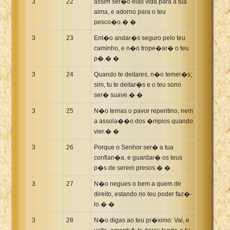
3
22
assim ser�o elas vida para a tua
alma, e adorno para o teu
pesco�o.� �
3
23
Ent�o andar�s seguro pelo teu
caminho, e n�o trope�ar� o teu
p�.� �
3
24
Quando te deitares, n�o temer�s;
sim, tu te deitar�s e o teu sono
ser� suave.� �
3
25
N�o temas o pavor repentino, nem
a assola��o dos �mpios quando
vier.� �
3
26
Porque o Senhor ser� a tua
confian�a, e guardar� os teus
p�s de serem presos.� �
3
27
N�o negues o bem a quem de
direito, estando no teu poder faz�-
lo.� �
3
28
N�o digas ao teu pr�ximo: Vai, e