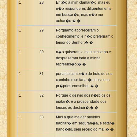
1
28
Ent�o a mim clamar�o, mas eu
n�o responderei; diligentemente
me buscar�o, mas n�o me
achar�o.� �
1
29
Porquanto aborreceram o
conhecimento, e n�o preferiram o
temor do Senhor;� �
1
30
n�o quiseram o meu conselho e
desprezaram toda a minha
repreens�o;� �
1
31
portanto comer�o do fruto do seu
caminho e se fartar�o dos seus
pr�prios conselhos.� �
1
32
Porque o desvio dos n�scios os
matar�, e a prosperidade dos
loucos os destruir�.� �
1
33
Mas o que me der ouvidos
habitar� em seguran�a, e estar�
tranq�ilo, sem receio do mal.� �