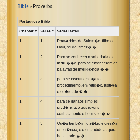
Portuguese Bible
Bible
» Proverbs
Romanian Cornilescu Bible
Russian Synodal 1876 Bible
Portuguese Bible
Russian Synodal Bible KOI8
Chapter #
Verse #
Verse Detail
Russian Synodal Bible Win-1251
1
1
Prov�rbios de Salom�o, filho de
Shuar New Testament
Davi, rei de Israel:� �
Spanish RV 1909 Bible
1
2
Para se conhecer a sabedoria e a
Spanish Sag. Escrituras 1569
instru��o; para se entenderem as
palavras de intelig�ncia;� �
Swahili New Testament
1
3
para se instruir em s�bio
Swedish 1917 Bible
procedimento, em retid�o, justi�a
Tagalog 1905
e eq�idade;� �
Tagalog John and James
1
4
para se dar aos simples
Turkish Bible
prud�ncia, e aos jovens
Ukrainian 1871 NT
conhecimento e bom siso.� �
Ukrainian Bible
1
5
Ou�a tamb�m, o s�bio e cres�a
em ci�ncia, e o entendido adquira
Uma New Testament
habilidade,� �
Vietnamese 1934 Bible