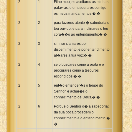
2
1
Filho meu, se aceitares as minhas
palavras, e entesourares contigo
os meus mandamentos,� �
2
2
para fazeres atento � sabedoria o
teu ouvido, e para inclinares o teu
cora��o ao entendimento;� �
2
3
sim, se clamares por
discernimento, e por entendimento
al�ares a tua voz;� �
2
4
se o buscares como a prata e o
procurares como a tesouros
escondidos;� �
2
5
ent�o entender�s o temor do
Senhor, e achar�s o
conhecimento de Deus.� �
2
6
Porque o Senhor d� a sabedoria;
da sua boca procedem o
conhecimento e o entendimento;�
�