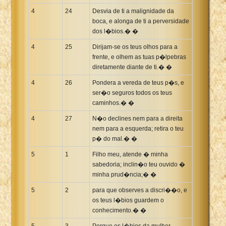
4
24
Desvia de ti a malignidade da
boca, e alonga de ti a perversidade
dos l�bios.� �
4
25
Dirijam-se os teus olhos para a
frente, e olhem as tuas p�lpebras
diretamente diante de ti.� �
4
26
Pondera a vereda de teus p�s, e
ser�o seguros todos os teus
caminhos.� �
4
27
N�o declines nem para a direita
nem para a esquerda; retira o teu
p� do mal.� �
5
1
Filho meu, atende � minha
sabedoria; inclin�o teu ouvido �
minha prud�ncia;� �
5
2
para que observes a discri��o, e
os teus l�bios guardem o
conhecimento.� �
5
3
Porque os l�bios da mulher