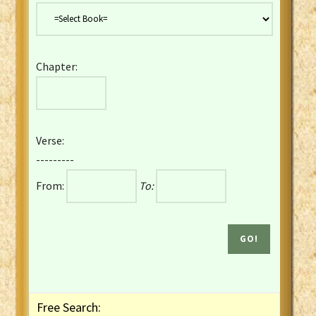
Danish Bible
Dutch Staten Vertaling Bible
Eng. KJV&Book of Mormon
Chapter:
English YLT 1898 Bible
Estonian Genesis New Testament
Finnish 1776 Bible
Finnish 1938 Bible
Verse:
French Darby Bible
---------
French Louis Segond Bible
From:
To:
Gaelic (Manx) Selections
Gaelic (Scottish) Mark
Georgian Gospels Acts James
German Luther 1912 Bible
Gothic NT AmbrosianusA Partial
Greek Modern Bible
Greek NT Byzantine Majority
Free Search:
Greek NT Textus Receptus