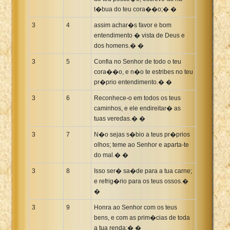
t�bua do teu cora��o;� �
3
4
assim achar�s favor e bom
entendimento � vista de Deus e
dos homens.� �
3
5
Confia no Senhor de todo o teu
cora��o, e n�o te estribes no teu
pr�prio entendimento.� �
3
6
Reconhece-o em todos os teus
caminhos, e ele endireitar� as
tuas veredas.� �
3
7
N�o sejas s�bio a teus pr�prios
olhos; teme ao Senhor e aparta-te
do mal.� �
3
8
Isso ser� sa�de para a tua carne;
e refrig�rio para os teus ossos.�
�
3
9
Honra ao Senhor com os teus
bens, e com as prim�cias de toda
a tua renda;� �