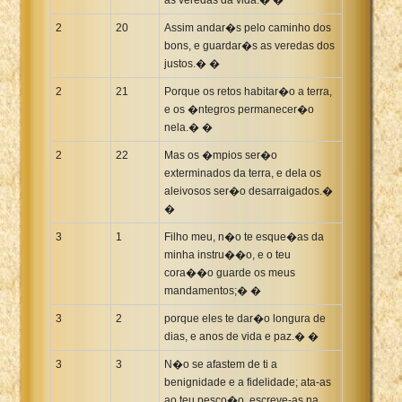
2
20
Assim andar�s pelo caminho dos
bons, e guardar�s as veredas dos
justos.� �
2
21
Porque os retos habitar�o a terra,
e os �ntegros permanecer�o
nela.� �
2
22
Mas os �mpios ser�o
exterminados da terra, e dela os
aleivosos ser�o desarraigados.�
�
3
1
Filho meu, n�o te esque�as da
minha instru��o, e o teu
cora��o guarde os meus
mandamentos;� �
3
2
porque eles te dar�o longura de
dias, e anos de vida e paz.� �
3
3
N�o se afastem de ti a
benignidade e a fidelidade; ata-as
ao teu pesco�o, escreve-as na