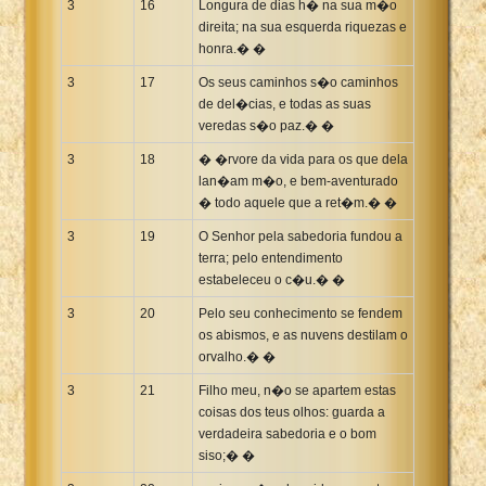
3
16
Longura de dias h� na sua m�o
direita; na sua esquerda riquezas e
honra.� �
3
17
Os seus caminhos s�o caminhos
de del�cias, e todas as suas
veredas s�o paz.� �
3
18
� �rvore da vida para os que dela
lan�am m�o, e bem-aventurado
� todo aquele que a ret�m.� �
3
19
O Senhor pela sabedoria fundou a
terra; pelo entendimento
estabeleceu o c�u.� �
3
20
Pelo seu conhecimento se fendem
os abismos, e as nuvens destilam o
orvalho.� �
3
21
Filho meu, n�o se apartem estas
coisas dos teus olhos: guarda a
verdadeira sabedoria e o bom
siso;� �