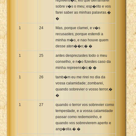
repreens�o; eis que derramarei
sobre v�s o meu; esp�rito e vos
farei saber as minhas palavras.�
�
1
24
Mas, porque clamei, e v�s
recusastes; porque estendi a
minha m�o, e nao houve quem
desse aten��o;� �
1
25
antes desprezastes todo o meu
conselho, e n�o fizestes caso da
minha repreens�o;� �
1
26
tamb�m eu me rirei no dia da
vossa calamidade; zombarei,
quando sobrevier o vosso terror,�
�
1
27
quando o terror vos sobrevier como
tempestade, e a vossa calamidade
passar como redemoinho, e
quando vos sobrevierem aperto e
ang�stia.� �