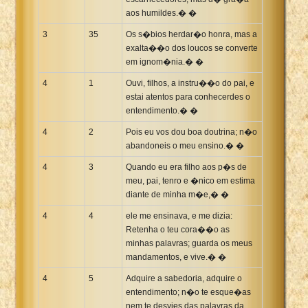
aos humildes.� �
3
35
Os s�bios herdar�o honra, mas a
exalta��o dos loucos se converte
em ignom�nia.� �
4
1
Ouvi, filhos, a instru��o do pai, e
estai atentos para conhecerdes o
entendimento.� �
4
2
Pois eu vos dou boa doutrina; n�o
abandoneis o meu ensino.� �
4
3
Quando eu era filho aos p�s de
meu, pai, tenro e �nico em estima
diante de minha m�e,� �
4
4
ele me ensinava, e me dizia:
Retenha o teu cora��o as
minhas palavras; guarda os meus
mandamentos, e vive.� �
4
5
Adquire a sabedoria, adquire o
entendimento; n�o te esque�as
nem te desvies das palavras da