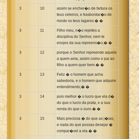
3
10
assim se encher�o de fartura os
teus celeiros, e trasbordar�o de
mosto os teus lagares.� �
3
11
Filho meu, n�o rejeites a
disciplina do Senhor, nem te
enojes da sua repreens�o;� �
3
12
porque o Senhor repreende aquele
a quem ama, assim como o pai ao
filho a quem quer bem.� �
3
13
Feliz � o homem que acha
sabedoria, e o homem que adquire
entendimento;� �
3
14
pois melhor � o lucro que ela d�
do que o lucro da prata, e a sua
renda do que o ouro.� �
3
15
Mais preciosa � do que as j�ias,
e nada do que possas desejar �
compar�vel a ela.� �