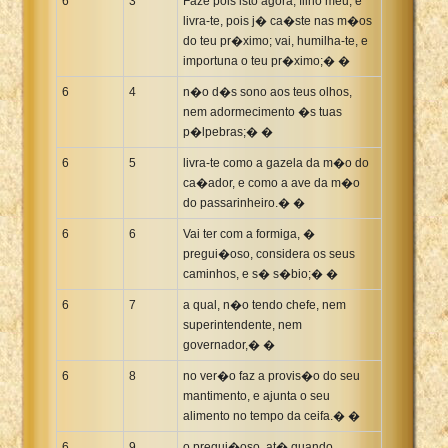
6
3
Faze pois isto agora, filho meu, e
livra-te, pois j� ca�ste nas m�os
do teu pr�ximo; vai, humilha-te, e
importuna o teu pr�ximo;� �
6
4
n�o d�s sono aos teus olhos,
nem adormecimento �s tuas
p�lpebras;� �
6
5
livra-te como a gazela da m�o do
ca�ador, e como a ave da m�o
do passarinheiro.� �
6
6
Vai ter com a formiga, �
pregui�oso, considera os seus
caminhos, e s� s�bio;� �
6
7
a qual, n�o tendo chefe, nem
superintendente, nem
governador,� �
6
8
no ver�o faz a provis�o do seu
mantimento, e ajunta o seu
alimento no tempo da ceifa.� �
6
9
o pregui�oso, at� quando