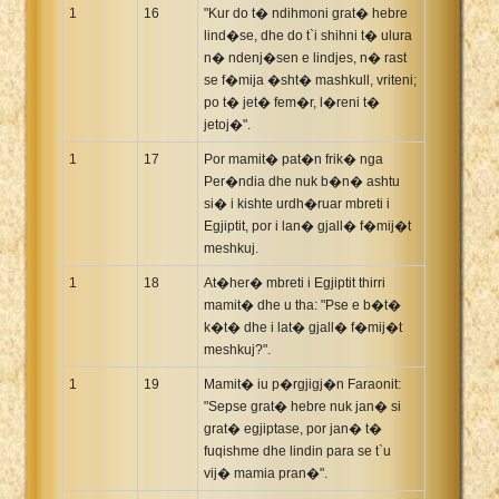
1
16
"Kur do t� ndihmoni grat� hebre
lind�se, dhe do t`i shihni t� ulura
n� ndenj�sen e lindjes, n� rast
se f�mija �sht� mashkull, vriteni;
po t� jet� fem�r, l�reni t�
jetoj�".
1
17
Por mamit� pat�n frik� nga
Per�ndia dhe nuk b�n� ashtu
si� i kishte urdh�ruar mbreti i
Egjiptit, por i lan� gjall� f�mij�t
meshkuj.
1
18
At�her� mbreti i Egjiptit thirri
mamit� dhe u tha: "Pse e b�t�
k�t� dhe i lat� gjall� f�mij�t
meshkuj?".
1
19
Mamit� iu p�rgjigj�n Faraonit:
"Sepse grat� hebre nuk jan� si
grat� egjiptase, por jan� t�
fuqishme dhe lindin para se t`u
vij� mamia pran�".