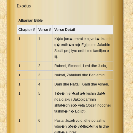
Portuguese Bible
Exodus
Romanian Cornilescu Bible
Russian Synodal 1876 Bible
Albanian Bible
Russian Synodal Bible KOI8
Chapter #
Verse #
Verse Detail
Russian Synodal Bible Win-1251
1
1
K�ta jan� emrat e bijve t� Izraelit
Shuar New Testament
q� erdh�n n� Egjipt me Jakobin.
Secili prej tyre erdhi me familjen e
Spanish RV 1909 Bible
tij:
Spanish Sag. Escrituras 1569
1
2
Rubeni, Simeoni, Levi dhe Juda,
Swahili New Testament
1
3
Isakari, Zabuloni dhe Beniamini,
Swedish 1917 Bible
Tagalog 1905
1
4
Dani dhe Naftali, Gadi dhe Asheri.
Tagalog John and James
1
5
T�r� njer�zit q� kishin dal�
nga gjaku i Jakobit arrinin
Turkish Bible
shtat�dhjet� veta (Jozefi ndodhej
Ukrainian 1871 NT
tashm� n� Egjipt).
Ukrainian Bible
1
6
Pastaj Jozefi vdiq, dhe po ashtu
Uma New Testament
vdiq�n t�r� v�llez�rit e tij dhe
Vietnamese 1934 Bible
gjith� ai brez.