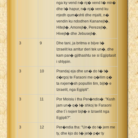
nga ky vend n� nj� vend t� mir�
dhe t� hapur, n� nj� vend ku
rrjedh qum�shti dhe mjalti, n�
vendin ku ndodhen Kananejt�,
Hitejt�, Amorejt�, Perezejt�,
Hivejt� dhe Jebusejt�.
3
9
Dhe tani, ja britma e bijve t�
Izraelit ka arritur deri tek un�, dhe
kam par� gjithashtu se si Egjiptasit
i shtypin.
3
10
Prandaj eja dhe un� do t� t�
d�rgoj te Faraoni me q�llim q�
ta nxjerr�sh popullin tim, bijt� e
Izraelit, nga Egjipti".
3
11
Por Moisiu i tha Per�ndis�: "Kush
jam un� q� t� shkoj te Faraoni
dhe t`i nxjerr bijt� e Izraelit nga
Egjipti?".
3
12
Per�ndia tha: "Un� do t� jem me
ty, dhe kjo do t� jet� p�r ty