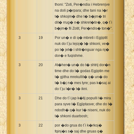
thoni: "Zoti, Per�ndia i Hebrenjve
na doli p�rpara; dhe tani na l�r
t� shkojm� dhe t� b�jm� tri
dit� rrug� n� shkret�tir�, q� t`i
b�jm� fli Zotit, Per�ndis� ton�".
3
19
Por un� e di q� mbreti i Egjiptit
nuk do t`ju lejoj� t� shkoni, ve�
po t� jet� i shtr�nguar nga nj�
dor� e fuqishme.
3
20
At�her� un� do t� shtrij dor�n
time dhe do t� godas Egjiptin me
t� gjitha mrekullit� q� un� do
t� b�j n� mes tyre; pas k�saj ai
do t`ju l�r� t� ikni.
3
21
Dhe do t`i jap k�tij populli t� mira
para syve t� Egjiptasve; dhe do t�
ndodh� q� kur t� niseni, nuk do
t� shkoni duarbosh;
3
22
por �do grua do t`i k�rkoj�
fqinj�s s� saj dhe gruas q�