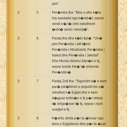
jam".
3
5
Per�ndia tha: "Mos u afro k�tu:
hiq sandalet nga k�mb�t, sepse
vendi n� t� cilin ndodhesh
�sht� vend i shenjt�".
3
6
Pastaj tha dhe k�to fjal�: "Un�
jam Per�ndia i atit t�nd,
Per�ndia i Abrahamit, Per�ndia i
Isakut dhe Per�ndia i Jakobit".
Dhe Moisiu fshehu fytyr�n e tij,
sepse kishte frik� t� shikonte
Per�ndin�.
3
7
Pastaj Zoti tha: "Sigurisht q� e kam
par� pik�llimin e popullit tim q�
ndodhet n� Egjipt dhe e kam
d�gjuar britm�n e tij p�r shkak
t� shtyp�sve t� tij, sepse i njoh
vuajtjet e tij.
3
8
K�shtu zbrita p�r ta �liruar nga
dora e Egjiptasve dhe p�r ta �uar