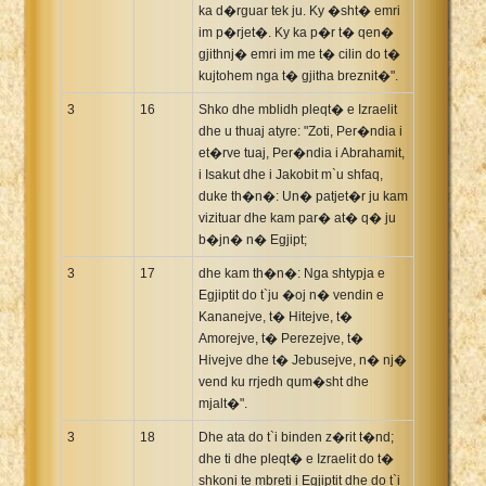
ka d�rguar tek ju. Ky �sht� emri
im p�rjet�. Ky ka p�r t� qen�
gjithnj� emri im me t� cilin do t�
kujtohem nga t� gjitha breznit�".
3
16
Shko dhe mblidh pleqt� e Izraelit
dhe u thuaj atyre: "Zoti, Per�ndia i
et�rve tuaj, Per�ndia i Abrahamit,
i Isakut dhe i Jakobit m`u shfaq,
duke th�n�: Un� patjet�r ju kam
vizituar dhe kam par� at� q� ju
b�jn� n� Egjipt;
3
17
dhe kam th�n�: Nga shtypja e
Egjiptit do t`ju �oj n� vendin e
Kananejve, t� Hitejve, t�
Amorejve, t� Perezejve, t�
Hivejve dhe t� Jebusejve, n� nj�
vend ku rrjedh qum�sht dhe
mjalt�".
3
18
Dhe ata do t`i binden z�rit t�nd;
dhe ti dhe pleqt� e Izraelit do t�
shkoni te mbreti i Egjiptit dhe do t`i