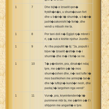
Xhosa Bible
1
7
Dhe bijt� e Izraelit qen�
frytdh�n�s, u shum�zuan fort
dhe u b�n� t� shumt�, u b�n�
jasht�zakonisht t� fort�; dhe
vendi u mbush me ta.
1
8
Por tani doli n� Egjipt nj� mbret i
ri, q� nuk e kishte njohur Jozefin.
1
9
Ai i tha popullit t� tij: "Ja, populli i
bijve t� Izraelit �sht� m� i
shumt� dhe m� i fort� se ne.
1
10
T� p�rdorim, pra, dinak�ri ndaj
tyre, me q�llim q� t� mos
shum�zohen dhe, n� rast lufte t�
mos bashkohen me armiqt� tan�
dhe t� luftojn� kund�r nesh, dhe
pastaj t� largohen nga vendi".
1
11
Vun�, pra, kryeintendent� t�
punimeve mbi ta, me q�llim q� t`i
shtypnin me angarit� e tyre.