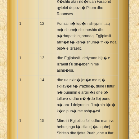
K�shtu ata i nd�rtuan Faraonit
qytetet-depozit� Pitom dhe
Raamses.
1
12
Por sa m� tep�r i shtypnin, aq
m� shum� shtoheshin dhe
p�rhapeshin; prandaj Egjiptasit
arrit�n t� ken� shum� frik� nga
bijt� e Izraelit,
1
13
dhe Egjiptasit i detyruan bijt� e
Izraelit t`u sh�rbenin me
ashp�rsi,
1
14
dhe ua nxin� jet�n me nj�
skllav�ri t� vrazhd�, duke i futur
n� punimin e argjil�s dhe t�
tullave si dhe n� �do lloj pune
n� ara. I detyronin t`i b�nin t�r�
k�to pun� me ashp�rsi.
1
15
Mbreti i Egjiptit u foli edhe mamive
hebre, nga t� cilat nj�ra quhej
Shifrah dhe tjetra Puah, dhe u tha: