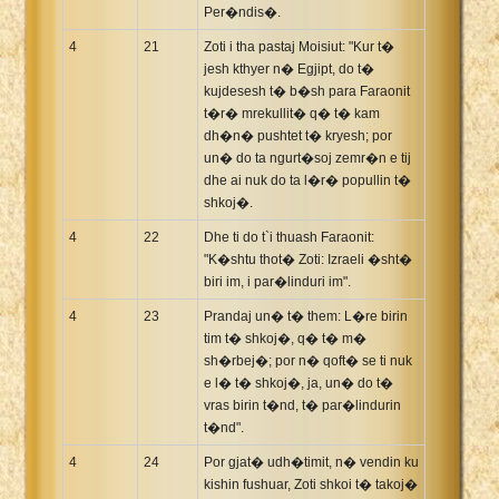
Per�ndis�.
4
21
Zoti i tha pastaj Moisiut: "Kur t�
jesh kthyer n� Egjipt, do t�
kujdesesh t� b�sh para Faraonit
t�r� mrekullit� q� t� kam
dh�n� pushtet t� kryesh; por
un� do ta ngurt�soj zemr�n e tij
dhe ai nuk do ta l�r� popullin t�
shkoj�.
4
22
Dhe ti do t`i thuash Faraonit:
"K�shtu thot� Zoti: Izraeli �sht�
biri im, i par�linduri im".
4
23
Prandaj un� t� them: L�re birin
tim t� shkoj�, q� t� m�
sh�rbej�; por n� qoft� se ti nuk
e l� t� shkoj�, ja, un� do t�
vras birin t�nd, t� par�lindurin
t�nd".
4
24
Por gjat� udh�timit, n� vendin ku
kishin fushuar, Zoti shkoi t� takoj�