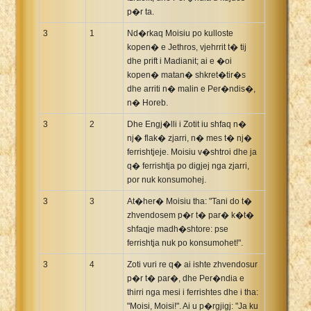
p�r ta.
3
1
Nd�rkaq Moisiu po kulloste
kopen� e Jethros, vjehrrit t� tij
dhe prift i Madianit; ai e �oi
kopen� matan� shkret�tir�s
dhe arriti n� malin e Per�ndis�,
n� Horeb.
3
2
Dhe Engj�lli i Zotit iu shfaq n�
nj� flak� zjarri, n� mes t� nj�
ferrishtjeje. Moisiu v�shtroi dhe ja
q� ferrishtja po digjej nga zjarri,
por nuk konsumohej.
3
3
At�her� Moisiu tha: "Tani do t�
zhvendosem p�r t� par� k�t�
shfaqje madh�shtore: pse
ferrishtja nuk po konsumohet!".
3
4
Zoti vuri re q� ai ishte zhvendosur
p�r t� par�, dhe Per�ndia e
thirri nga mesi i ferrishtes dhe i tha:
"Moisi, Moisi!". Ai u p�rgjigj: "Ja ku