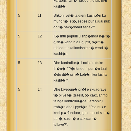
Faraoni: "Un� nuk do t`ju jap m�
kasht�.
5
11
Shkoni vet� ta gjeni kasht�n ku
mund t� jet�, sepse puna juaj nuk
do t� pak�sohet aspak"".
5
12
K�shtu populli u shp�rnda n� t�
gjith� vendin e Egjiptit, p�r t�
mbledhur kallamishte n� vend t�
kasht�s.
5
13
Dhe kontrollor�t i nxisnin duke
th�n�: "P�rfundoni pun�n tuaj
�do dit� si n� koh�n kur kishte
kasht�!".
5
14
Dhe kryepun�tor�t e skuadrave
t� bijve t� Izraelit, t� caktuar mbi
ta nga kontrollor�t e Faraonit, i
rrah�n dhe i pyet�n: "Pse nuk e
keni p�rfunduar, dje dhe sot si m�
par�, sasin� e caktuar t�
tullave?".