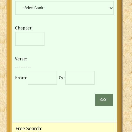
Danish Bible
Dutch Staten Vertaling Bible
Eng. KJV&Book of Mormon
Chapter:
English YLT 1898 Bible
Estonian Genesis New Testament
Finnish 1776 Bible
Finnish 1938 Bible
Verse:
French Darby Bible
---------
French Louis Segond Bible
From:
To:
Gaelic (Manx) Selections
Gaelic (Scottish) Mark
Georgian Gospels Acts James
German Luther 1912 Bible
Gothic NT AmbrosianusA Partial
Greek Modern Bible
Greek NT Byzantine Majority
Free Search:
Greek NT Textus Receptus