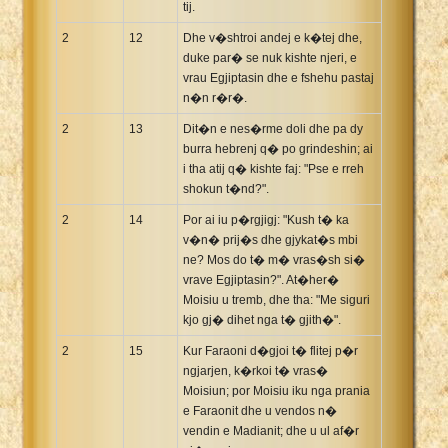
tij.
2
12
Dhe v�shtroi andej e k�tej dhe,
duke par� se nuk kishte njeri, e
vrau Egjiptasin dhe e fshehu pastaj
n�n r�r�.
2
13
Dit�n e nes�rme doli dhe pa dy
burra hebrenj q� po grindeshin; ai
i tha atij q� kishte faj: "Pse e rreh
shokun t�nd?".
2
14
Por ai iu p�rgjigj: "Kush t� ka
v�n� prij�s dhe gjykat�s mbi
ne? Mos do t� m� vras�sh si�
vrave Egjiptasin?". At�her�
Moisiu u tremb, dhe tha: "Me siguri
kjo gj� dihet nga t� gjith�".
2
15
Kur Faraoni d�gjoi t� flitej p�r
ngjarjen, k�rkoi t� vras�
Moisiun; por Moisiu iku nga prania
e Faraonit dhe u vendos n�
vendin e Madianit; dhe u ul af�r