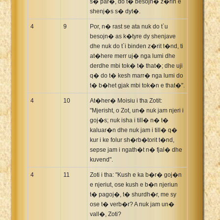
s� par�, do t� besojn� z�rin e
shenj�s s� dyt�.
4
9
Por, n� rast se ata nuk do t`u
besojn� as k�tyre dy shenjave
dhe nuk do t`i binden z�rit t�nd, ti
at�here merr uj� nga lumi dhe
derdhe mbi tok� t� that�; dhe uji
q� do t� kesh marr� nga lumi do
t� b�het gjak mbi tok�n e that�".
4
10
At�her� Moisiu i tha Zotit:
"Mjerisht, o Zot, un� nuk jam njeri i
goj�s; nuk isha i till� n� t�
kaluar�n dhe nuk jam i till� q�
kur i ke folur sh�rb�torit t�nd,
sepse jam i ngath�t n� fjal� dhe
kuvend".
4
11
Zoti i tha: "Kush e ka b�r� goj�n
e njeriut, ose kush e b�n njeriun
t� pagoj�, t� shurdh�r, me sy
ose t� verb�r? A nuk jam un�
vall�, Zoti?