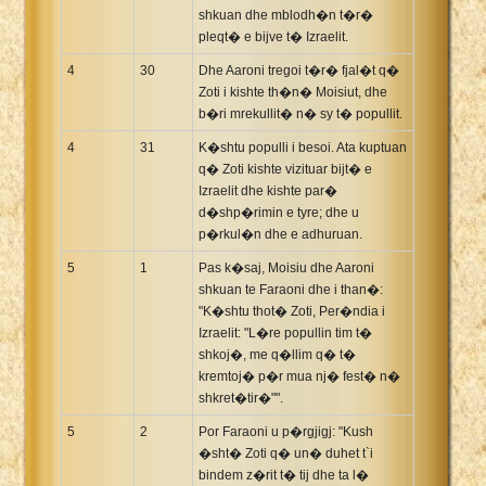
shkuan dhe mblodh�n t�r�
pleqt� e bijve t� Izraelit.
4
30
Dhe Aaroni tregoi t�r� fjal�t q�
Zoti i kishte th�n� Moisiut, dhe
b�ri mrekullit� n� sy t� popullit.
4
31
K�shtu populli i besoi. Ata kuptuan
q� Zoti kishte vizituar bijt� e
Izraelit dhe kishte par�
d�shp�rimin e tyre; dhe u
p�rkul�n dhe e adhuruan.
5
1
Pas k�saj, Moisiu dhe Aaroni
shkuan te Faraoni dhe i than�:
"K�shtu thot� Zoti, Per�ndia i
Izraelit: "L�re popullin tim t�
shkoj�, me q�llim q� t�
kremtoj� p�r mua nj� fest� n�
shkret�tir�"".
5
2
Por Faraoni u p�rgjigj: "Kush
�sht� Zoti q� un� duhet t`i
bindem z�rit t� tij dhe ta l�