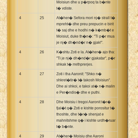
Moisiun dhe u p�rpoq ta b�nte
t� vdiste.
4
25
At�her� Sefora mori nj� strall t�
mpreht� dhe preu prepucin e birit
t� saj dhe e hodhi n� k�mb�t e
Moisiut, duke th�n�: "Ti p�r mua
je nj� dh�nd�r n� gjak!".
4
26
K�shtu Zoti e la. At�her� ajo tha:
"Ti je nj� dh�nd�r gjakatar", p�r
shkak t� rrethprerjes.
4
27
Zoti i tha Aaronit: "Shko n�
shkret�tir� t� takosh Moisiun".
Dhe ai shkoi, e takoi at� n� malin
e Per�ndis� dhe e puthi.
4
28
Dhe Moisiu i tregoi Aaronit t�r�
fjal�t q� Zoti e kishte porositur t�
thoshte, dhe t�r� shenjat e
mahnitshme q� i kishte urdh�ruar
t� b�nte.
4
29
At�her� Moisiu dhe Aaroni