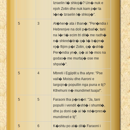
Izraelin t� shkoj�? Un� nuk e
njoh Zotin dhe nuk kam p�r ta
l�n� Izraelin t� shkoj�".
5
3
At�her� ata i than�: "Per�ndia i
Hebrenjve na doli p�rball�; tani
na l�r t� ecim tri dit� me radh�
n� shkret�tir� q� t� b�jm�
nj� flijim p�r Zotin, q� �sht�
Per�ndia yn�, q� ai t� mos na
godas� me murtaj� ose me
shpat�".
5
4
Mbreti i Egjiptit u tha atyre: "Pse
vall� Moisiu dhe Aaroni e
largojn� popullin nga puna e tij?
Kthehuni n� mundimet tuaja!".
5
5
Faraoni tha p�rs�ri: "Ja, tani
populli i vendit �sht� i shumt�,
dhe ju doni q� ai t� nd�rpres�
mundimet e tij".
5
6
K�shtu po at� dit� Faraoni i