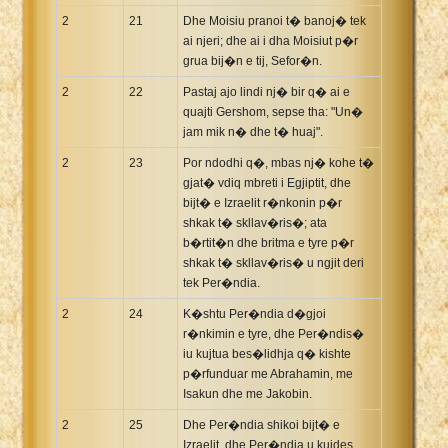
2
21
Dhe Moisiu pranoi t� banoj� tek
ai njeri; dhe ai i dha Moisiut p�r
grua bij�n e tij, Sefor�n.
2
22
Pastaj ajo lindi nj� bir q� ai e
quajti Gershom, sepse tha: "Un�
jam mik n� dhe t� huaj".
2
23
Por ndodhi q�, mbas nj� kohe t�
gjat� vdiq mbreti i Egjiptit, dhe
bijt� e Izraelit r�nkonin p�r
shkak t� skllav�ris�; ata
b�rtit�n dhe britma e tyre p�r
shkak t� skllav�ris� u ngjit deri
tek Per�ndia.
2
24
K�shtu Per�ndia d�gjoi
r�nkimin e tyre, dhe Per�ndis�
iu kujtua bes�lidhja q� kishte
p�rfunduar me Abrahamin, me
Isakun dhe me Jakobin.
2
25
Dhe Per�ndia shikoi bijt� e
Izraelit, dhe Per�ndia u kujdes