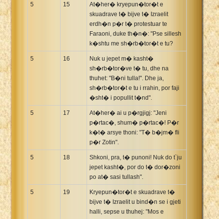
5
15
At�her� kryepun�tor�t e
skuadrave t� bijve t� Izraelit
erdh�n p�r t� protestuar te
Faraoni, duke th�n�: "Pse sillesh
k�shtu me sh�rb�tor�t e tu?
5
16
Nuk u jepet m� kasht�
sh�rb�tor�ve t� tu, dhe na
thuhet: "B�ni tulla!". Dhe ja,
sh�rb�tor�t e tu i rrahin, por faji
�sht� i popullit t�nd".
5
17
At�her� ai u p�rgjigj: "Jeni
p�rtac�, shum� p�rtac�! P�r
k�t� arsye thoni: "T� b�jm� fli
p�r Zotin".
5
18
Shkoni, pra, t� punoni! Nuk do t`ju
jepet kasht�, por do t� dor�zoni
po at� sasi tullash".
5
19
Kryepun�tor�t e skuadrave t�
bijve t� Izraelit u bind�n se i gjeti
halli, sepse u thuhej: "Mos e