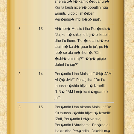
shenja q� t� kam d�rguar un�:
Kur ta kesh nxjerr� popullin nga
Egjipti, ju do t`i sh�rbeni
Per�ndis� mbi k�t� mal".
3
13
At�her� Moisiu i tha Per�ndis�:
"Ja, kur t� shkoj te bijt� e Izraelit
dhe t`u them: "Per�ndia i et�rve
tuaj m� ka d�rguar te ju", po t�
jet� se ata m� thon�: "Cili
�sht� emri i tij?", �`p�rgjigje
duhet t`u jap?".
3
14
Per�ndia i tha Moisiut: "UN� JAM
AI Q� JAM". Pastaj tha: "Do t`u
thuash k�shtu bijve t� Izraelit:
"UN� JAM-i m� ka d�rguar tek
ju"".
3
15
Per�ndia i tha akoma Moisiut: "Do
t`u thuash k�shtu bijve t� Izraelit:
"Zoti, Per�ndia i et�rve tuaj,
Per�ndia i Abrahamit, Per�ndia i
Isakut dhe Per�ndia i Jakobit m�