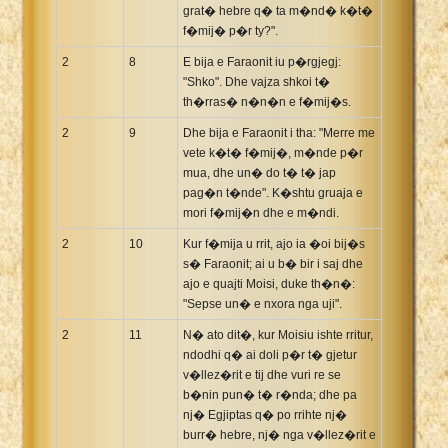
grat� hebre q� ta m�nd� k�t�
f�mij� p�r ty?".
2
8
E bija e Faraonit iu p�rgjegj:
"Shko". Dhe vajza shkoi t�
th�rras� n�n�n e f�mij�s.
2
9
Dhe bija e Faraonit i tha: "Merre me
vete k�t� f�mij�, m�nde p�r
mua, dhe un� do t� t� jap
pag�n t�nde". K�shtu gruaja e
mori f�mij�n dhe e m�ndi.
2
10
Kur f�mija u rrit, ajo ia �oi bij�s
s� Faraonit; ai u b� bir i saj dhe
ajo e quajti Moisi, duke th�n�:
"Sepse un� e nxora nga uji".
2
11
N� ato dit�, kur Moisiu ishte rritur,
ndodhi q� ai doli p�r t� gjetur
v�llez�rit e tij dhe vuri re se
b�nin pun� t� r�nda; dhe pa
nj� Egjiptas q� po rrihte nj�
burr� hebre, nj� nga v�llez�rit e