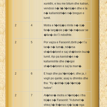
xunkthi, e leu me bitum dhe katran,
vendosi n� t� f�mij�n dhe e la
n� kallamisht�n n� bregun e
lumit.
2
4
Motra e f�mij�s rrinte n� nj�
far� larg�sie p�r t� m�suar se
�far� do t`i ndodhte.
2
5
Por vajza e Faraonit zbriti p�r t`u
lar� n� lum�, nd�rsa
sh�rb�toret e saj sh�tisnin buz�
lumit. Ajo pa kanistr�n n�
kallamishte dhe d�rgoi
sh�rb�toren e saj ta marr�.
2
6
E hapi dhe pa f�mij�n; dhe ja, i
vogli po qante; asaj iu dhimbs dhe
tha: "Ky �sht� nj� f�mij�
hebre".
2
7
At�her� motra e f�mij�s i tha
bij�s s� Faraonit: "A duhet t�
shkoj t� th�rras nj� taj� nga