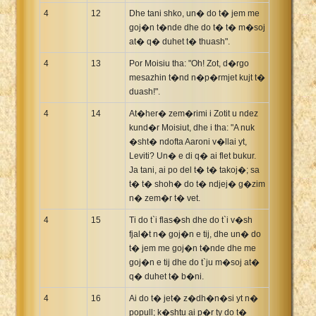
4
12
Dhe tani shko, un� do t� jem me
goj�n t�nde dhe do t� t� m�soj
at� q� duhet t� thuash".
4
13
Por Moisiu tha: "Oh! Zot, d�rgo
mesazhin t�nd n�p�rmjet kujt t�
duash!".
4
14
At�her� zem�rimi i Zotit u ndez
kund�r Moisiut, dhe i tha: "A nuk
�sht� ndofta Aaroni v�llai yt,
Leviti? Un� e di q� ai flet bukur.
Ja tani, ai po del t� t� takoj�; sa
t� t� shoh� do t� ndjej� g�zim
n� zem�r t� vet.
4
15
Ti do t`i flas�sh dhe do t`i v�sh
fjal�t n� goj�n e tij, dhe un� do
t� jem me goj�n t�nde dhe me
goj�n e tij dhe do t`ju m�soj at�
q� duhet t� b�ni.
4
16
Ai do t� jet� z�dh�n�si yt n�
popull; k�shtu ai p�r ty do t�