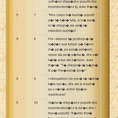
urdh�roi shtyp�sit e popullit dhe
kryeintendent�t e tij, duke th�n�:
5
7
"Mos i jepni m� kasht� popullit
p�r t� b�r� tulla, si m� par�;
le t� shkojn� ata vet� t�
mbledhin kasht�n!
5
8
Por i detyroni t� prodhojn� t�
nj�jt�n sasi tullash q� b�nin
m� par�, pa asnj� pak�sim;
sepse ata jan� p�rtac�, dhe p�r
k�t� arsye ata b�rtasin, duke
th�n�: "T� shkojm� t� b�jm�
fli p�r Per�ndin� ton�!".
5
9
I mbingarkoni me pun� t� r�nd�
k�ta njer�z, dhe ata ta kryejn�
pa u v�n� veshin fjal�ve
mashtruese".
5
10
At�her� shtyp�sit e popullit dhe
kryeintendent�t e tij dol�n dhe i
than� popullit: "K�shtu thot�