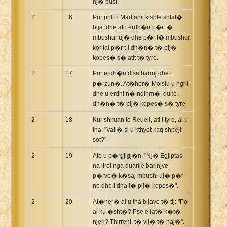
nj� pusi.
2
16
Por prifti i Madianit kishte shtat�
bija; dhe ato erdh�n p�r t�
mbushur uj� dhe p�r t� mbushur
koritat p�r t`i dh�n� t� pij�
kopes� s� atit t� tyre.
2
17
Por erdh�n disa barinj dhe i
p�rzun�. At�her� Moisiu u ngrit
dhe u erdhi n� ndihm�, duke i
dh�n� t� pij� kopes� s� tyre.
2
18
Kur shkuan te Reueli, ati i tyre, ai u
tha: "Vall� si u kthyet kaq shpejt
sot?".
2
19
Ato u p�rgjigj�n: "Nj� Egjiptas
na liroi nga duart e barinjve;
p�rve� k�saj mbushi uj� p�r
ne dhe i dha t� pij� kopes�".
2
20
At�her� ai u tha bijave t� tij: "Po
ai ku �sht�? Pse e lat� k�t�
njeri? Thirreni, t� vij� t� haj�".