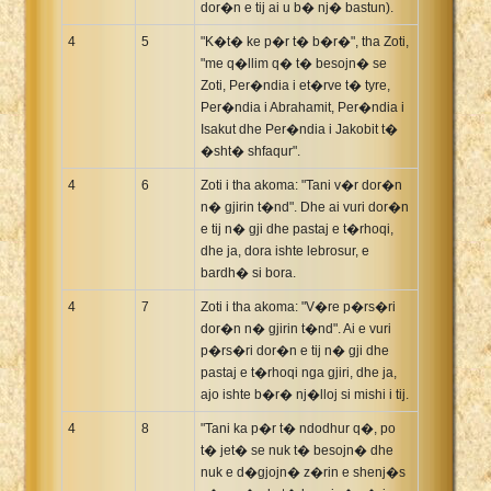
dor�n e tij ai u b� nj� bastun).
4
5
"K�t� ke p�r t� b�r�", tha Zoti,
"me q�llim q� t� besojn� se
Zoti, Per�ndia i et�rve t� tyre,
Per�ndia i Abrahamit, Per�ndia i
Isakut dhe Per�ndia i Jakobit t�
�sht� shfaqur".
4
6
Zoti i tha akoma: "Tani v�r dor�n
n� gjirin t�nd". Dhe ai vuri dor�n
e tij n� gji dhe pastaj e t�rhoqi,
dhe ja, dora ishte lebrosur, e
bardh� si bora.
4
7
Zoti i tha akoma: "V�re p�rs�ri
dor�n n� gjirin t�nd". Ai e vuri
p�rs�ri dor�n e tij n� gji dhe
pastaj e t�rhoqi nga gjiri, dhe ja,
ajo ishte b�r� nj�lloj si mishi i tij.
4
8
"Tani ka p�r t� ndodhur q�, po
t� jet� se nuk t� besojn� dhe
nuk e d�gjojn� z�rin e shenj�s