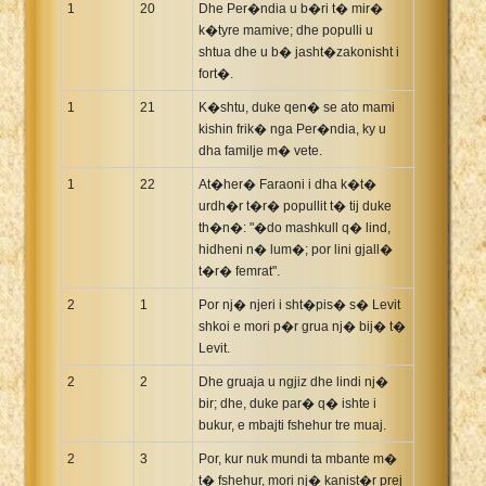
1
20
Dhe Per�ndia u b�ri t� mir�
k�tyre mamive; dhe populli u
shtua dhe u b� jasht�zakonisht i
fort�.
1
21
K�shtu, duke qen� se ato mami
kishin frik� nga Per�ndia, ky u
dha familje m� vete.
1
22
At�her� Faraoni i dha k�t�
urdh�r t�r� popullit t� tij duke
th�n�: "�do mashkull q� lind,
hidheni n� lum�; por lini gjall�
t�r� femrat".
2
1
Por nj� njeri i sht�pis� s� Levit
shkoi e mori p�r grua nj� bij� t�
Levit.
2
2
Dhe gruaja u ngjiz dhe lindi nj�
bir; dhe, duke par� q� ishte i
bukur, e mbajti fshehur tre muaj.
2
3
Por, kur nuk mundi ta mbante m�
t� fshehur, mori nj� kanist�r prej