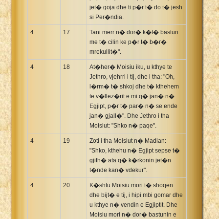
jet� goja dhe ti p�r t� do t� jesh
si Per�ndia.
4
17
Tani merr n� dor� k�t� bastun
me t� cilin ke p�r t� b�r�
mrekullit�".
4
18
At�her� Moisiu iku, u kthye te
Jethro, vjehrri i tij, dhe i tha: "Oh,
l�rm� t� shkoj dhe t� kthehem
te v�llez�rit e mi q� jan� n�
Egjipt, p�r t� par� n� se ende
jan� gjall�". Dhe Jethro i tha
Moisiut: "Shko n� paqe".
4
19
Zoti i tha Moisiut n� Madian:
"Shko, kthehu n� Egjipt sepse t�
gjith� ata q� k�rkonin jet�n
t�nde kan� vdekur".
4
20
K�shtu Moisiu mori t� shoqen
dhe bijt� e tij, i hipi mbi gomar dhe
u kthye n� vendin e Egjiptit. Dhe
Moisiu mori n� dor� bastunin e