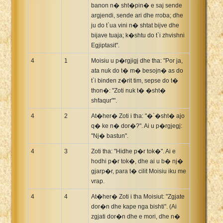
banon n� sht�pin� e saj sende
argjendi, sende ari dhe rroba; dhe
ju do t`ua vini n� shtat bijve dhe
bijave tuaja; k�shtu do t`i zhvishni
Egjiptasit".
4
1
Moisiu u p�rgjigj dhe tha: "Por ja,
ata nuk do t� m� besojn� as do
t`i binden z�rit tim, sepse do t�
thon�: "Zoti nuk t� �sht�
shfaqur"".
4
2
At�her� Zoti i tha: "�`�sht� ajo
q� ke n� dor�?". Ai u p�rgjegj:
"Nj� bastun".
4
3
Zoti tha: "Hidhe p�r tok�". Ai e
hodhi p�r tok�, dhe ai u b� nj�
gjarp�r, para t� cilit Moisiu iku me
vrap.
4
4
At�her� Zoti i tha Moisiut: "Zgjate
dor�n dhe kape nga bishti". (Ai
zgjati dor�n dhe e mori, dhe n�