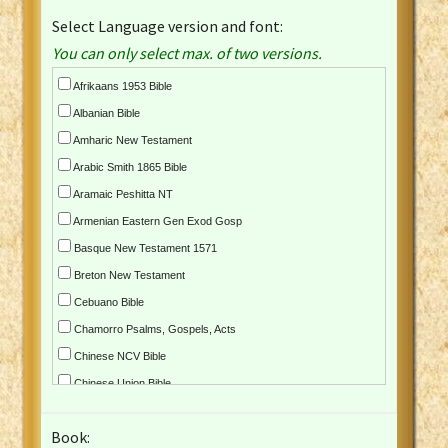
Select Language version and font:
You can only select max. of two versions.
Afrikaans 1953 Bible
Albanian Bible
Amharic New Testament
Arabic Smith 1865 Bible
Aramaic Peshitta NT
Armenian Eastern Gen Exod Gosp
Basque New Testament 1571
Breton New Testament
Cebuano Bible
Chamorro Psalms, Gospels, Acts
Chinese NCV Bible
Chinese Union Bible
Croatian Bible
Book:
Czech Kralicka Bible