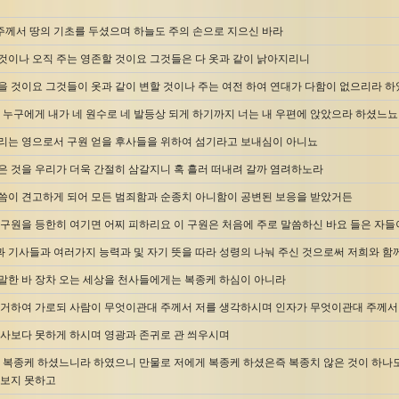
에 주께서 땅의 기초를 두셨으며 하늘도 주의 손으로 지으신 바라
것이나 오직 주는 영존할 것이요 그것들은 다 옷과 같이 낡아지리니
을 것이요 그것들이 옷과 같이 변할 것이나 주는 여전 하여 연대가 다함이 없으리라 
중 누구에게 내가 네 원수로 네 발등상 되게 하기까지 너는 내 우편에 앉았으라 하셨느뇨
리는 영으로서 구원 얻을 후사들을 위하여 섬기라고 보내심이 아니뇨
은 것을 우리가 더욱 간절히 삼갈지니 혹 흘러 떠내려 갈까 염려하노라
씀이 견고하게 되어 모든 범죄함과 순종치 아니함이 공변된 보응을 받았거든
 구원을 등한히 여기면 어찌 피하리요 이 구원은 처음에 주로 말씀하신 바요 들은 자들
 기사들과 여러가지 능력과 및 자기 뜻을 따라 성령의 나눠 주신 것으로써 저희와 
말한 바 장차 오는 세상을 천사들에게는 복종케 하심이 아니라
증거하여 가로되 사람이 무엇이관대 주께서 저를 생각하시며 인자가 무엇이관대 주께
천사보다 못하게 하시며 영광과 존귀로 관 씌우시며
래 복종케 하셨느니라 하였으니 만물로 저에게 복종케 하셨은즉 복종치 않은 것이 하나도
 보지 못하고