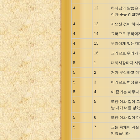
4
12
하나님의 말씀은 
각과 뜻을 감찰
4
13
지으신 것이 하나
4
14
그러므로 우리에게
4
15
우리에게 있는 대
4
16
그러므로 우리가 
5
1
대제사장마다 사람
5
2
저가 무식하고 미
5
3
이러므로 백성을 
5
4
이 존귀는 아무나
5
5
또한 이와 같이 
날 내가 너를 낳
5
6
또한 이와 같이 
5
7
그는 육체에 계실
얻었느니라