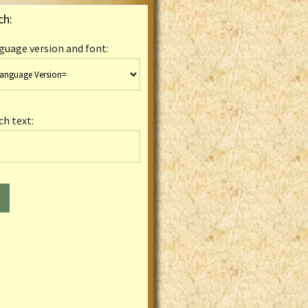
ch:
guage version and font:
ch text: