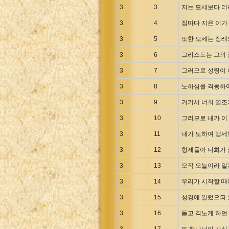
Uma New Testament
3
3
저는 모세보다 더
Vietnamese 1934 Bible
3
4
집마다 지은 이가
Xhosa Bible
3
5
또한 모세는 장래
3
6
그리스도는 그의 
3
7
그러므로 성령이 
3
8
노하심을 격동하여
3
9
거기서 너희 열조
3
10
그러므로 내가 이
3
11
내가 노하여 맹세
3
12
형제들아 너희가 
3
13
오직 오늘이라 일
3
14
우리가 시작할 때
3
15
성경에 일렀으되 
3
16
듣고 격노케 하던