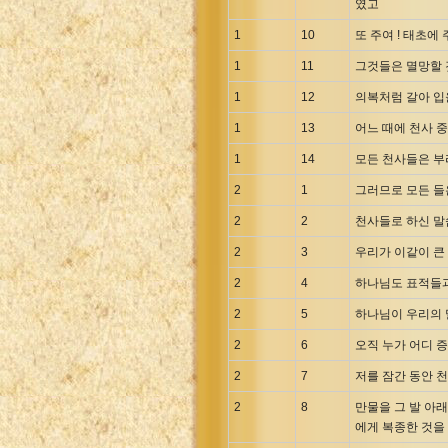
였고
Greek NT Byzantine Majority
1
10
또 주여 ! 태초
Greek NT Textus Receptus
1
11
그것들은 멸망할 
Greek NT Wescott-Hort
1
12
의복처럼 갈아 입
Greek Septuagint Old Testament
Hebrew Modern Bible
1
13
어느 때에 천사 
Hebrew OT WM Leningrad Codex
1
14
모든 천사들은 부
Hungarian Karoli Bible
2
1
그러므로 모든 들
Icelandic Bible
2
2
천사들로 하신 말
Indonesian Bahasa Bible
2
3
우리가 이같이 큰
Indonesian Baru Bible
2
4
하나님도 표적들과
Indonesian Lama Bible
2
5
하나님이 우리의 
Italian Bible
Italian Riveduta 1927 Bible
2
6
오직 누가 어디 
Korean Bible
2
7
저를 잠간 동안 
Latin Vulgate NT
2
8
만물을 그 발 아
Latvian NT
에게 복종한 것을