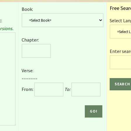
Free Sear
Book:
:
Select Lan
rsions.
Chapter:
Enter sear
Verse:
---------
From:
To: