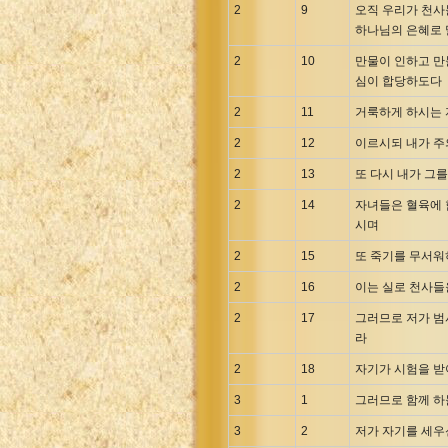
Maori Genesis Exodus Leviticus
2
9
오직 우리가 천사
Norwegian Bible
하나님의 은혜로 
Portuguese Bible
2
10
만물이 인하고 만
심이 합당하도다
Romanian Cornilescu Bible
Russian Synodal 1876 Bible
2
11
거룩하게 하시는 
Russian Synodal Bible KOI8
2
12
이르시되 내가 주
Russian Synodal Bible Win-1251
2
13
또 다시 내가 그
Shuar New Testament
2
14
자녀들은 혈육에 
Spanish RV 1909 Bible
시며
Spanish Sag. Escrituras 1569
2
15
또 죽기를 무서워
Swahili New Testament
2
16
이는 실로 천사들
Swedish 1917 Bible
2
17
그러므로 저가 범
Tagalog 1905
라
Tagalog John and James
2
18
자기가 시험을 받
Turkish Bible
3
1
그러므로 함께 하
Ukrainian 1871 NT
3
2
저가 자기를 세우
Ukrainian Bible