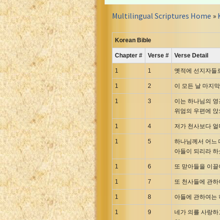
Croatian Bible
Multilingual Scriptures Home
»
Czech Kralicka Bible
Danish Bible
Korean Bible
Dutch Staten Vertaling Bible
Chapter #
Verse #
Verse Detail
Eng. KJV&Book of Mormon
English YLT 1898 Bible
1
1
옛적에 선지자들로
Estonian Genesis New Testament
1
2
이 모든 날 마지
Finnish 1776 Bible
1
3
이는 하나님의 영
Finnish 1938 Bible
위엄의 우편에 
French Darby Bible
1
4
저가 천사보다 얼
French Louis Segond Bible
1
5
하나님께서 어느 
Gaelic (Manx) Selections
아들이 되리라 
Gaelic (Scottish) Mark
1
6
또 맏아들을 이끌
Georgian Gospels Acts James
1
7
또 천사들에 관하
German Luther 1912 Bible
1
8
아들에 관하여는 
Gothic NT AmbrosianusA Partial
1
9
네가 의를 사랑하
Greek Modern Bible