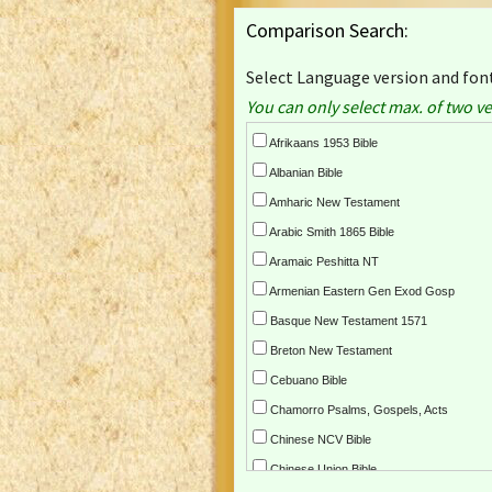
Comparison Search:
Select Language version and font
You can only select max. of two ve
Afrikaans 1953 Bible
Albanian Bible
Amharic New Testament
Arabic Smith 1865 Bible
Aramaic Peshitta NT
Armenian Eastern Gen Exod Gosp
Basque New Testament 1571
Breton New Testament
Cebuano Bible
Chamorro Psalms, Gospels, Acts
Chinese NCV Bible
Chinese Union Bible