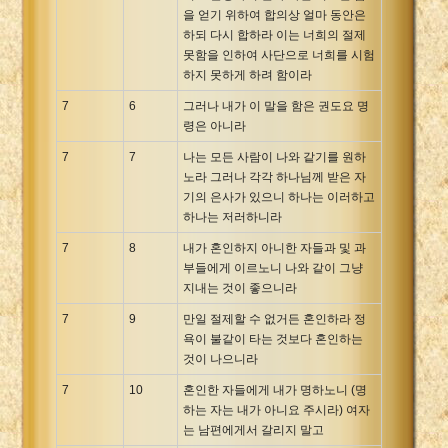
을 얻기 위하여 합의상 얼마 동안은
하되 다시 합하라 이는 너희의 절제
못함을 인하여 사단으로 너희를 시험
하지 못하게 하려 함이라
7
6
그러나 내가 이 말을 함은 권도요 명
령은 아니라
7
7
나는 모든 사람이 나와 같기를 원하
노라 그러나 각각 하나님께 받은 자
기의 은사가 있으니 하나는 이러하고
하나는 저러하니라
7
8
내가 혼인하지 아니한 자들과 및 과
부들에게 이르노니 나와 같이 그냥
지내는 것이 좋으니라
7
9
만일 절제할 수 없거든 혼인하라 정
욕이 불같이 타는 것보다 혼인하는
것이 나으니라
7
10
혼인한 자들에게 내가 명하노니 (명
하는 자는 내가 아니요 주시라) 여자
는 남편에게서 갈리지 말고