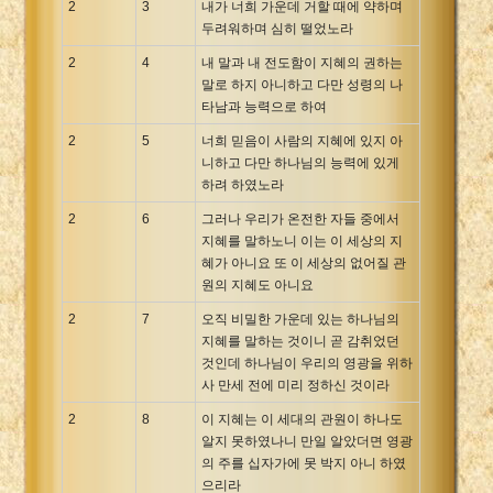
2
3
내가 너희 가운데 거할 때에 약하며
두려워하며 심히 떨었노라
2
4
내 말과 내 전도함이 지혜의 권하는
말로 하지 아니하고 다만 성령의 나
타남과 능력으로 하여
2
5
너희 믿음이 사람의 지혜에 있지 아
니하고 다만 하나님의 능력에 있게
하려 하였노라
2
6
그러나 우리가 온전한 자들 중에서
지혜를 말하노니 이는 이 세상의 지
혜가 아니요 또 이 세상의 없어질 관
원의 지혜도 아니요
2
7
오직 비밀한 가운데 있는 하나님의
지혜를 말하는 것이니 곧 감취었던
것인데 하나님이 우리의 영광을 위하
사 만세 전에 미리 정하신 것이라
2
8
이 지혜는 이 세대의 관원이 하나도
알지 못하였나니 만일 알았더면 영광
의 주를 십자가에 못 박지 아니 하였
으리라