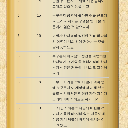
3
14
만일 누구든지 그 위에 세운 공력이
그대로 있으면 상을 받고
3
15
누구든지 공력이 불타면 해를 받으리
니 그러나 자기는 구원을 얻되 불 가
운데서 얻은 것 같으리라
3
16
너희가 하나님의 성전인 것과 하나님
의 성령이 너희 안에 거하시는 것을
알지 못하느뇨
3
17
누구든지 하나님의 성전을 더럽히면
하나님이 그 사람을 멸하시리라 하나
님의 성전은 거룩하니 너희도 그러하
니라
3
18
아무도 자기를 속이지 말라 너희 중
에 누구든지 이 세상에서 지혜 있는
줄로 생각하거든 미련한 자가 되어라
그리하여야 지혜로운 자가 되리라
3
19
이 세상 지혜는 하나님께 미련한 것
이니 기록된 바 지혜 있는 자들로 하
여금 자기 궤휼에 빠지게 하시는 이
라 하였고