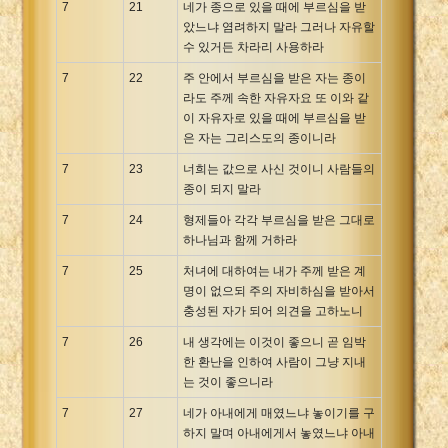
7
21
네가 종으로 있을 때에 부르심을 받
았느냐 염려하지 말라 그러나 자유할
수 있거든 차라리 사용하라
7
22
주 안에서 부르심을 받은 자는 종이
라도 주께 속한 자유자요 또 이와 같
이 자유자로 있을 때에 부르심을 받
은 자는 그리스도의 종이니라
7
23
너희는 값으로 사신 것이니 사람들의
종이 되지 말라
7
24
형제들아 각각 부르심을 받은 그대로
하나님과 함께 거하라
7
25
처녀에 대하여는 내가 주께 받은 계
명이 없으되 주의 자비하심을 받아서
충성된 자가 되어 의견을 고하노니
7
26
내 생각에는 이것이 좋으니 곧 임박
한 환난을 인하여 사람이 그냥 지내
는 것이 좋으니라
7
27
네가 아내에게 매였느냐 놓이기를 구
하지 말며 아내에게서 놓였느냐 아내