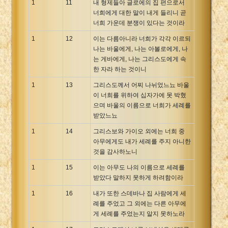
1
11
내 형제들아 글로에의 집 편으로서
너희에게 대한 말이 내게 들리니 곧
너희 가운데 분쟁이 있다는 것이라
1
12
이는 다름아니라 너희가 각각 이르되
나는 바울에게, 나는 아볼로에게, 나
는 게바에게, 나는 그리스도에게 속
한 자라 하는 것이니
1
13
그리스도께서 어찌 나뉘었느뇨 바울
이 너희를 위하여 십자가에 못 박혔
으며 바울의 이름으로 너희가 세례를
받았느뇨
1
14
그리스보와 가이오 외에는 너희 중
아무에게도 내가 세례를 주지 아니한
것을 감사하노니
1
15
이는 아무도 나의 이름으로 세례를
받았다 말하지 못하게 하려함이라
1
16
내가 또한 스데바나 집 사람에게 세
례를 주었고 그 외에는 다른 아무에
게 세례를 주었는지 알지 못하노라