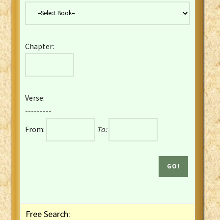
Danish Bible
Dutch Staten Vertaling Bible
Eng. KJV&Book of Mormon
Chapter:
English YLT 1898 Bible
Estonian Genesis New Testament
Finnish 1776 Bible
Finnish 1938 Bible
Verse:
French Darby Bible
---------
French Louis Segond Bible
From:
To:
Gaelic (Manx) Selections
Gaelic (Scottish) Mark
Georgian Gospels Acts James
German Luther 1912 Bible
Gothic NT AmbrosianusA Partial
Greek Modern Bible
Greek NT Byzantine Majority
Free Search:
Greek NT Textus Receptus