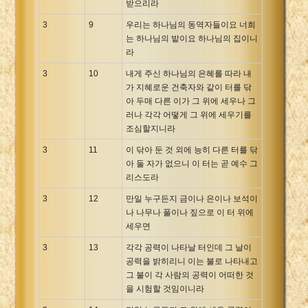
받으리라
3
9
우리는 하나님의 동역자들이요 너희
는 하나님의 밭이요 하나님의 집이니
라
3
10
내게 주신 하나님의 은혜를 따라 내
가 지혜로운 건축자와 같이 터를 닦
아 두매 다른 이가 그 위에 세우나 그
러나 각각 어떻게 그 위에 세우기를
조심할지니라
3
11
이 닦아 둔 것 외에 능히 다른 터를 닦
아 둘 자가 없으니 이 터는 곧 예수 그
리스도라
3
12
만일 누구든지 금이나 은이나 보석이
나 나무나 풀이나 짚으로 이 터 위에
세우면
3
13
각각 공력이 나타날 터인데 그 날이
공력을 밝히리니 이는 불로 나타내고
그 불이 각 사람의 공력이 어떠한 것
을 시험할 것임이니라