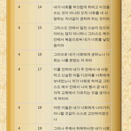
4
14
내가 너희를 부끄럽게 하려고 이것을
쓰는 것이 아니라 오직 너희를 내 사
랑하는 자녀같이 권하려 하는 것이라
4
15
그리스도 안에서 일만 스승이 있으되
아비는 많지 아니하니 그리스도 예수
안에서 복음으로써 내가 너희를 낳았
음이라
4
16
그러므로 내가 너희에게 권하노니 너
희는 나를 본받는 자 되라
4
17
이를 인하여 내가 주 안에서 내 사랑
하고 신실한 아들 디모데를 너희에게
보내었노니 저가 너희로 하여금 그리
스도 예수 안에서 나의 행사 곧 내가
각처 교회에서 가르치는 것을 생각나
게 하리라
4
18
어떤 이들은 내가 너희에게 나아가지
아니할 것같이 스스로 교만하여졌으
나
4
19
그러나 주께서 허락하시면 내가 너희