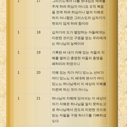
1
17
그리스도께서 나를 보내심은 세례를
주게 하려 하심이 아니요 오직 복음
을 전케 하려 하심이니 말의 지혜로
하지 아니함은 그리스도의 십자가가
헛되지 않게 하려 함이라
1
18
십자가의 도가 멸망하는 자들에게는
미련한 것이요 구원을 얻는 우리에게
는 하나님의 능력이라
1
19
기록된 바 내가 지혜 있는 자들의 지
혜를 멸하고 총명한 자들의 총명을
폐하리라 하였으니
1
20
지혜 있는 자가 어디 있느뇨 선비가
어디 있느뇨 이 세대에 변사가 어디
있느뇨 하나님께서 이 세상의 지혜를
미련케 하신 것이 아니뇨
1
21
하나님의 지혜에 있어서는 이 세상이
자기 지혜로 하나님을 알지 못하는고
로 하나님께서 전도의 미련한 것으로
믿는 자들을 구원 하시기를 기뻐하셨
도다