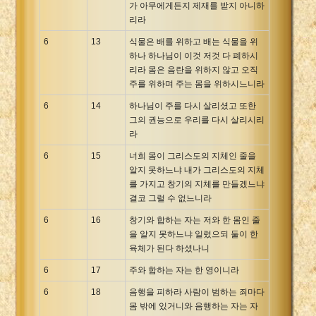
가 아무에게든지 제재를 받지 아니하
리라
6
13
식물은 배를 위하고 배는 식물을 위
하나 하나님이 이것 저것 다 폐하시
리라 몸은 음란을 위하지 않고 오직
주를 위하며 주는 몸을 위하시느니라
6
14
하나님이 주를 다시 살리셨고 또한
그의 권능으로 우리를 다시 살리시리
라
6
15
너희 몸이 그리스도의 지체인 줄을
알지 못하느냐 내가 그리스도의 지체
를 가지고 창기의 지체를 만들겠느냐
결코 그럴 수 없느니라
6
16
창기와 합하는 자는 저와 한 몸인 줄
을 알지 못하느냐 일렀으되 둘이 한
육체가 된다 하셨나니
6
17
주와 합하는 자는 한 영이니라
6
18
음행을 피하라 사람이 범하는 죄마다
몸 밖에 있거니와 음행하는 자는 자