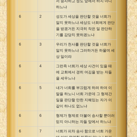
서 송사하고 성도 앞에서 하지 아니
하느냐
6
2
성도가 세상을 판단할 것을 너희가
알지 못하느냐 세상도 너희에게 판단
을 받겠거든 지극히 작은 일 판단하
기를 감당치 못하겠느냐
6
3
우리가 천사를 판단할 것을 너희가
알지 못하느냐 그러하거든 하물며 세
상 일이랴
6
4
그런즉 너희가 세상 사건이 있을 때
에 교회에서 경히 여김을 받는 자들
을 세우느냐
6
5
내가 너희를 부끄럽게 하려 하여 이
말을 하노니 너희 가운데 그 형제간
일을 판단할 만한 지혜있는 자가 이
같이 하나도 없느냐
6
6
형제가 형제로 더불어 송사할 뿐더러
믿지 아니하는 자들 앞에서 하느냐
6
7
너희가 피차 송사 함으로 너희 가운