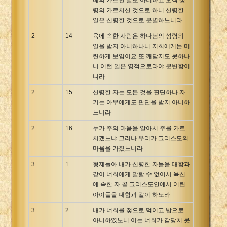
령의 가르치신 것으로 하니 신령한
일은 신령한 것으로 분별하느니라
2
14
육에 속한 사람은 하나님의 성령의
일을 받지 아니하나니 저희에게는 미
련하게 보임이요 또 깨닫지도 못하나
니 이런 일은 영적으로라야 분변함이
니라
2
15
신령한 자는 모든 것을 판단하나 자
기는 아무에게도 판단을 받지 아니하
느니라
2
16
누가 주의 마음을 알아서 주를 가르
치겠느냐 그러나 우리가 그리스도의
마음을 가졌느니라
3
1
형제들아 내가 신령한 자들을 대함과
같이 너희에게 말할 수 없어서 육신
에 속한 자 곧 그리스도안에서 어린
아이들을 대함과 같이 하노라
3
2
내가 너희를 젖으로 먹이고 밥으로
아니하였노니 이는 너희가 감당치 못