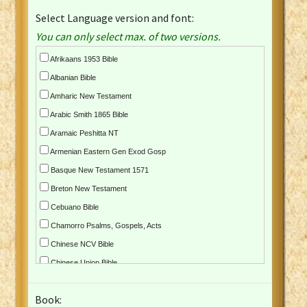
Select Language version and font:
You can only select max. of two versions.
Afrikaans 1953 Bible
Albanian Bible
Amharic New Testament
Arabic Smith 1865 Bible
Aramaic Peshitta NT
Armenian Eastern Gen Exod Gosp
Basque New Testament 1571
Breton New Testament
Cebuano Bible
Chamorro Psalms, Gospels, Acts
Chinese NCV Bible
Chinese Union Bible
Croatian Bible
Book:
Czech Kralicka Bible