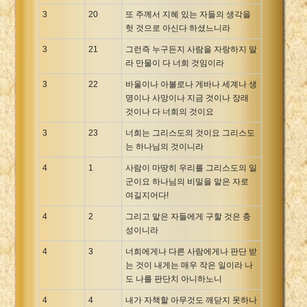
3
20
또 주께서 지혜 있는 자들의 생각을
헛 것으로 아신다 하셨느니라
3
21
그런즉 누구든지 사람을 자랑하지 말
라 만물이 다 너희 것임이라
3
22
바울이나 아볼로나 게바나 세계나 생
명이나 사망이나 지금 것이나 장래
것이나 다 너희의 것이요
3
23
너희는 그리스도의 것이요 그리스도
는 하나님의 것이니라
4
1
사람이 마땅히 우리를 그리스도의 일
군이요 하나님의 비밀을 맡은 자로
여길지어다!
4
2
그리고 맡은 자들에게 구할 것은 충
성이니라
4
3
너희에게나 다른 사람에게나 판단 받
는 것이 내게는 매우 작은 일이라 나
도 나를 판단치 아니하노니
4
4
내가 자책할 아무것도 깨닫지 못하나