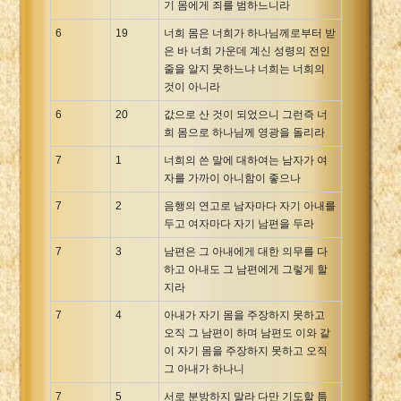
기 몸에게 죄를 범하느니라
6
19
너희 몸은 너희가 하나님께로부터 받
은 바 너희 가운데 계신 성령의 전인
줄을 알지 못하느냐 너희는 너희의
것이 아니라
6
20
값으로 산 것이 되었으니 그런즉 너
희 몸으로 하나님께 영광을 돌리라
7
1
너희의 쓴 말에 대하여는 남자가 여
자를 가까이 아니함이 좋으나
7
2
음행의 연고로 남자마다 자기 아내를
두고 여자마다 자기 남편을 두라
7
3
남편은 그 아내에게 대한 의무를 다
하고 아내도 그 남편에게 그렇게 할
지라
7
4
아내가 자기 몸을 주장하지 못하고
오직 그 남편이 하며 남편도 이와 같
이 자기 몸을 주장하지 못하고 오직
그 아내가 하나니
7
5
서로 분방하지 말라 다만 기도할 틈