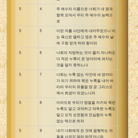
5
4
주 예수의 이름으로 너희가 내 영과
함께 모여서 우리 주 예수의 능력으
로
5
5
이런 자를 사단에게 내어주었으니 이
는 육신은 멸하고 영은 주 예수의 날
에 구원 얻게 하려 함이라
5
6
너희의 자랑하는 것이 옳지 아니하도
다 적은 누룩이 온 덩어리에 퍼지는
것을 알지 못하느냐
5
7
너희는 누룩 없는 자인데 새 덩어리
가 되기 위하여 묵은 누룩을 내어 버
리라 우리의 유월절 양 곧 그리스도
께서 희생이 되셨느니라
5
8
이러므로 우리가 명절을 지키되 묵은
누룩도 말고 괴악하고 악독한 누룩도
말고 오직 순전함과 진실함의 누룩
없는 떡으로 하자
5
9
내가 너희에게 쓴 것에 음행하는 자
들을 사귀지 말라 하였거니와