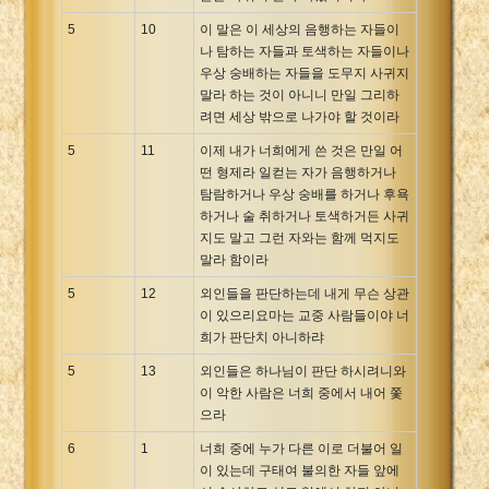
5
10
이 말은 이 세상의 음행하는 자들이
나 탐하는 자들과 토색하는 자들이나
우상 숭배하는 자들을 도무지 사귀지
말라 하는 것이 아니니 만일 그리하
려면 세상 밖으로 나가야 할 것이라
5
11
이제 내가 너희에게 쓴 것은 만일 어
떤 형제라 일컫는 자가 음행하거나
탐람하거나 우상 숭배를 하거나 후욕
하거나 술 취하거나 토색하거든 사귀
지도 말고 그런 자와는 함께 먹지도
말라 함이라
5
12
외인들을 판단하는데 내게 무슨 상관
이 있으리요마는 교중 사람들이야 너
희가 판단치 아니하랴
5
13
외인들은 하나님이 판단 하시려니와
이 악한 사람은 너희 중에서 내어 쫓
으라
6
1
너희 중에 누가 다른 이로 더불어 일
이 있는데 구태여 불의한 자들 앞에