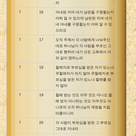
라
7
16
아내된 자여 네가 남편을 구원할는지
어찌 알 수 있으며 남편된 자여 네가
네 아내를 구원할는지 어찌 알 수 있
으리요
7
17
오직 주께서 각 사람에게 나눠주신
대로 하나님이 각 사람을 부르신 그
대로 행하라 내가 모든 교회에서 이
와 같이 명하노라
7
18
할례자로 부르심을 받은 자가 있느냐
무할례자가 되지 말며 무할례자로 부
르심을 받은 자가 있느냐 할례를 받
지 말라
7
19
할례 받는 것도 아무 것도 아니요 할
례 받지 아니하는 것도 아무것도 아
니로되 오직 하나님의 계명을 지킬
따름이니라
7
20
각 사람이 부르심을 받은 그 부르심
그대로 지내라