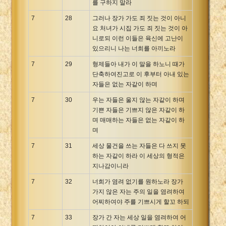
를 구하지 말라
7
28
그러나 장가 가도 죄 짓는 것이 아니
요 처녀가 시집 가도 죄 짓는 것이 아
니로되 이런 이들은 육신에 고난이
있으리니 나는 너희를 아끼노라
7
29
형제들아 내가 이 말을 하노니 때가
단축하여진고로 이 후부터 아내 있는
자들은 없는 자같이 하며
7
30
우는 자들은 울지 않는 자같이 하며
기쁜 자들은 기쁘지 않은 자같이 하
며 매매하는 자들은 없는 자같이 하
며
7
31
세상 물건을 쓰는 자들은 다 쓰지 못
하는 자같이 하라 이 세상의 형적은
지나감이니라
7
32
너희가 염려 없기를 원하노라 장가
가지 않은 자는 주의 일을 염려하여
어찌하여야 주를 기쁘시게 할꼬 하되
7
33
장가 간 자는 세상 일을 염려하여 어