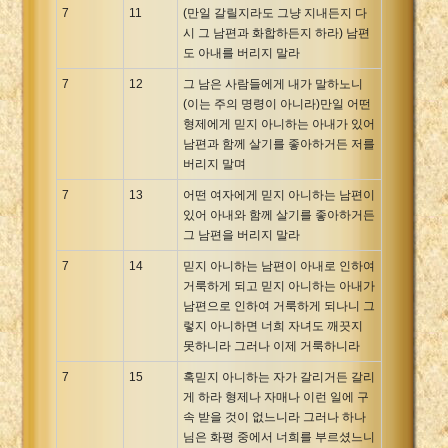
7
11
(만일 갈릴지라도 그냥 지내든지 다
시 그 남편과 화합하든지 하라) 남편
도 아내를 버리지 말라
7
12
그 남은 사람들에게 내가 말하노니
(이는 주의 명령이 아니라)만일 어떤
형제에게 믿지 아니하는 아내가 있어
남편과 함께 살기를 좋아하거든 저를
버리지 말며
7
13
어떤 여자에게 믿지 아니하는 남편이
있어 아내와 함께 살기를 좋아하거든
그 남편을 버리지 말라
7
14
믿지 아니하는 남편이 아내로 인하여
거룩하게 되고 믿지 아니하는 아내가
남편으로 인하여 거룩하게 되나니 그
렇지 아니하면 너희 자녀도 깨끗지
못하니라 그러나 이제 거룩하니라
7
15
혹믿지 아니하는 자가 갈리거든 갈리
게 하라 형제나 자매나 이런 일에 구
속 받을 것이 없느니라 그러나 하나
님은 화평 중에서 너희를 부르셨느니