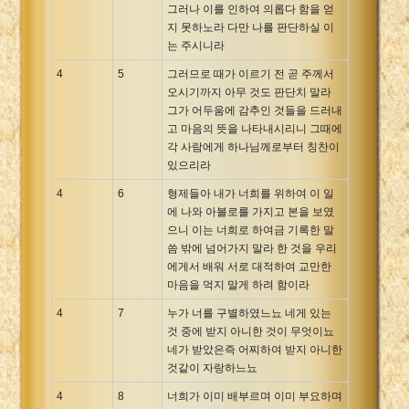
그러나 이를 인하여 의롭다 함을 얻
지 못하노라 다만 나를 판단하실 이
는 주시니라
4
5
그러므로 때가 이르기 전 곧 주께서
오시기까지 아무 것도 판단치 말라
그가 어두움에 감추인 것들을 드러내
고 마음의 뜻을 나타내시리니 그때에
각 사람에게 하나님께로부터 칭찬이
있으리라
4
6
형제들아 내가 너희를 위하여 이 일
에 나와 아볼로를 가지고 본을 보였
으니 이는 너희로 하여금 기록한 말
씀 밖에 넘어가지 말라 한 것을 우리
에게서 배워 서로 대적하여 교만한
마음을 먹지 말게 하려 함이라
4
7
누가 너를 구별하였느뇨 네게 있는
것 중에 받지 아니한 것이 무엇이뇨
네가 받았은즉 어찌하여 받지 아니한
것같이 자랑하느뇨
4
8
너희가 이미 배부르며 이미 부요하며