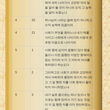
에게 속히 나아가서 교만한 자의 말
을 알아 볼 것이 아니라 오직 그 능력
을 알아 보겠노니
4
20
하나님의 나라는 말에 있지 아니하고
오직 능력에 있음이라
4
21
너희가 무엇을 원하느냐 내가 매를
가지고 너희에게 나아가랴 사랑과 온
유한 마음으로 나아가랴
5
1
너희 중에 심지어 음행이 있다 함을
들으니 이런 음행은 이방인 중에라도
없는 것이라 누가 그 아비의 아내를
취하였다 하는도다
5
2
그리하고도 너희가 오히려 교만하여
져서 어찌하여 통한히 여기지 아니하
고 그 일 행한 자를 너희 중에서 물리
치지 아니하였느냐
5
3
내가 실로 몸으로는 떠나 있으나 영
으로는 함께 있어서 거기 있는 것같
이 이 일 행한 자를 이미 판단하였노
라