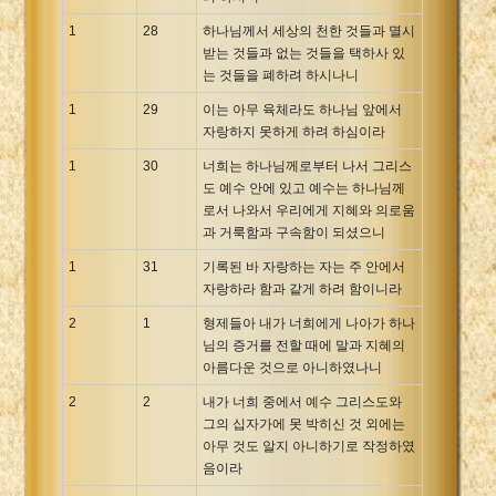
1
28
하나님께서 세상의 천한 것들과 멸시
받는 것들과 없는 것들을 택하사 있
는 것들을 폐하려 하시나니
1
29
이는 아무 육체라도 하나님 앞에서
자랑하지 못하게 하려 하심이라
1
30
너희는 하나님께로부터 나서 그리스
도 예수 안에 있고 예수는 하나님께
로서 나와서 우리에게 지혜와 의로움
과 거룩함과 구속함이 되셨으니
1
31
기록된 바 자랑하는 자는 주 안에서
자랑하라 함과 같게 하려 함이니라
2
1
형제들아 내가 너희에게 나아가 하나
님의 증거를 전할 때에 말과 지혜의
아름다운 것으로 아니하였나니
2
2
내가 너희 중에서 예수 그리스도와
그의 십자가에 못 박히신 것 외에는
아무 것도 알지 아니하기로 작정하였
음이라