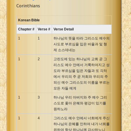
Portuguese Bible
Corinthians
Romanian Cornilescu Bible
Russian Synodal 1876 Bible
Korean Bible
Russian Synodal Bible KOI8
Chapter #
Verse #
Verse Detail
Russian Synodal Bible Win-1251
1
1
하나님의 뜻을 따라 그리스도 예수의
Shuar New Testament
사도로 부르심을 입은 바울과 및 형
제 소스데네는
Spanish RV 1909 Bible
Spanish Sag. Escrituras 1569
1
2
고린도에 있는 하나님의 교회 곧 그
리스도 예수 안에서 거룩하여지고 성
Swahili New Testament
도라 부르심을 입은 자들과 또 각처
Swedish 1917 Bible
에서 우리의 주 곧 저희와 우리의 주
Tagalog 1905
되신 예수 그리스도의 이름을 부르는
모든 자들 에게
Tagalog John and James
1
3
하나님 우리 아버지와 주 예수 그리
Turkish Bible
스도로 좇아 은혜와 평강이 있기를
Ukrainian 1871 NT
원하노라
Ukrainian Bible
1
4
그리스도 예수 안에서 너희에게 주신
Uma New Testament
하나님의 은혜를 인하여 내가 너희를
Vietnamese 1934 Bible
위하여 항상 하나님께 감사하노니