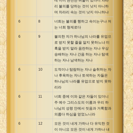
데 이미 완연한 허물이 있나니 차라
리 불의를 당하는 것이 낫지 아니하
며 차라리 속는 것이 낫지 아니하냐
6
8
너희는 불의를 행하고 속이는구나 저
는 너희 형제로다
6
9
불의한 자가 하나님의 나라를 유업으
로 받지 못할 줄을 알지 못하느냐 미
혹을 받지 말라 음란하는 자나 우상
숭배하는 자나 간음 하는 자나 탐색
하는 자나 남색하는 자나
6
10
도적이나 탐람하는 자나 술취하는 자
나 후욕하는 자나 토색하는 자들은
하나님의 나라를 유업으로 받지 못하
리라
6
11
너희 중에 이와 같은 자들이 있더니
주 예수 그리스도의 이름과 우리 하
나님의 성령 안에서 씻음과 거룩함과
의롭다 하심을 얻었느니라
6
12
모든 것이 내게 가하나 다 유익한 것
이 아니요 모든 것이 내게 가하나 내