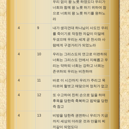
우리 없이 왕 노릇 하였도다 우리가
너희와 함께 왕 노릇 하기 위하여 참
으로 너희의 왕 노릇 하기를 원하노
라
4
9
내가 생각건대 하나님이 사도인 우리
를 죽이기로 작정한 자같이 미말에
두셨으매 우리는 세계 곧 천사와 사
람에게 구경거리가 되었노라
4
10
우리는 그리스도의 연고로 미련하되
너희는 그리스도 안에서 지혜롭고 우
리는 약하되 너희는 강하고 너희는
존귀하되 우리는 비천하여
4
11
바로 이 시간까지 우리가 주리고 목
마르며 헐벗고 매맞으며 정처가 없고
4
12
또 수고하여 친히 손으로 일을 하며
후욕을 당한즉 축복하고 핍박을 당한
즉 참고
4
13
비방을 당한즉 권면하니 우리가 지금
까지 세상의 더러운 것과 만물의 찌
끼같이 되었도다