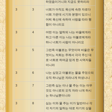
하였음이거니와 지금도 못하리라
3
3
너희가 아직도 육신에 속한 자로다
너희 가운데 시기와 분쟁이 있으니
어찌 육신에 속하여 사람을 따라 행
함이 아니리요
3
4
어떤 이는 말하되 나는 바울에게라
하고 다른 이는 나는 아볼로에게라
하니 너희가 사람이 아니리요
3
5
그런즉 아볼로는 무엇이며 바울은 무
엇이뇨 저희는 주께서 각각 주신 대
로 너희로 하여금 믿게 한 사역자들
이니라
3
6
나는 심었고 아볼로는 물을 주었으되
오직 하나님은 자라나게 하셨나니
3
7
그런즉 심는 이나 물 주는 이는 아무
것도 아니로되 오직 자라 나게 하시
는 하나님뿐이니라
3
8
심는 이와 물 주는 이가 일반이나 각
각 자기의 일하는 대로 자기의 상을