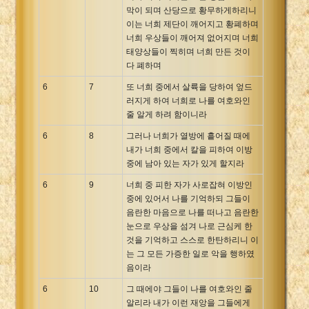
막이 되며 산당으로 황무하게하리니
이는 너희 제단이 깨어지고 황폐하며
너희 우상들이 깨어져 없어지며 너희
태양상들이 찍히며 너희 만든 것이
다 폐하며
6
7
또 너희 중에서 살륙을 당하여 엎드
러지게 하여 너희로 나를 여호와인
줄 알게 하려 함이니라
6
8
그러나 너희가 열방에 흩어질 때에
내가 너희 중에서 칼을 피하여 이방
중에 남아 있는 자가 있게 할지라
6
9
너희 중 피한 자가 사로잡혀 이방인
중에 있어서 나를 기억하되 그들이
음란한 마음으로 나를 떠나고 음란한
눈으로 우상을 섬겨 나로 근심케 한
것을 기억하고 스스로 한탄하리니 이
는 그 모든 가증한 일로 악을 행하였
음이라
6
10
그 때에야 그들이 나를 여호와인 줄
알리라 내가 이런 재앙을 그들에게