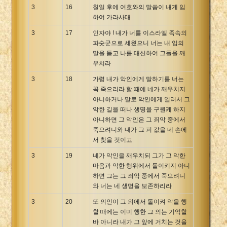
3
16
칠일 후에 여호와의 말씀이 내게 임
하여 가라사대
3
17
인자야 ! 내가 너를 이스라엘 족속의
파숫군으로 세웠으니 너는 내 입의
말을 듣고 나를 대신하여 그들을 깨
우치라
3
18
가령 내가 악인에게 말하기를 너는
꼭 죽으리라 할 때에 네가 깨우치지
아니하거나 말로 악인에게 일러서 그
악한 길을 떠나 생명을 구원케 하지
아니하면 그 악인은 그 죄악 중에서
죽으려니와 내가 그 피 값을 네 손에
서 찾을 것이고
3
19
네가 악인을 깨우치되 그가 그 악한
마음과 악한 행위에서 돌이키지 아니
하면 그는 그 죄악 중에서 죽으려니
와 너는 네 생명을 보존하리라
3
20
또 의인이 그 의에서 돌이켜 악을 행
할 때에는 이미 행한 그 의는 기억할
바 아니라 내가 그 앞에 거치는 것을