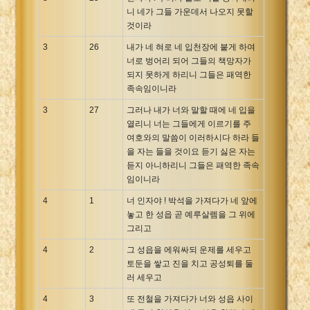
니 네가 그들 가운데서 나오지 못할
것이라
3
26
내가 네 혀로 네 입천장에 붙게 하여
너로 벙어리 되어 그들의 책망자가
되지 못하게 하리니 그들은 패역한
족속임이니라
3
27
그러나 내가 너와 말할 때에 네 입을
열리니 너는 그들에게 이르기를 주
여호와의 말씀이 이러하시다 하라 들
을 자는 들을 것이요 듣기 싫은 자는
듣지 아니하리니 그들은 패역한 족속
임이니라
4
1
너 인자야 ! 박석을 가져다가 네 앞에
놓고 한 성읍 곧 예루살렘을 그 위에
그리고
4
2
그 성읍을 에워싸되 운제를 세우고
토둔을 쌓고 진을 치고 공성퇴를 둘
러 세우고
4
3
또 전철을 가져다가 너와 성읍 사이