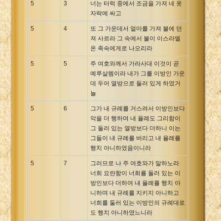
5
3
너는 터럭 중에서 조금을 가져 네 옷
자락에 싸고
5
4
또 그 가운데서 얼마를 가져 불에 던
져 사르라 그 속에서 불이 이스라엘
온 족속에게로 나오리라
5
5
주 여호와께서 가라사대 이것이 곧
예루살렘이라 내가 그를 이방인 가운
데 두어 열방으로 둘러 있게 하였거
늘
5
6
그가 내 규례를 거스려서 이방인보다
악을 더 행하며 내 율례도 그리함이
그 둘러 있는 열방보다 더하니 이는
그들이 내 규례를 버리고 내 율례를
행치 아니하였음이니라
5
7
그러므로 나 주 여호와가 말하노라
너희 요란함이 너희를 둘러 있는 이
방인보다 더하여 내 율례를 행치 아
니하며 내 규례를 지키지 아니하고
너희를 둘러 있는 이방인의 규례대로
도 행치 아니하였느니라