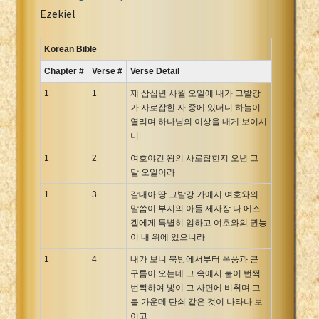
Portuguese Bible
Ezekiel
Romanian Cornilescu Bible
Russian Synodal 1876 Bible
Korean Bible
Russian Synodal Bible KOI8
Chapter #
Verse #
Verse Detail
Russian Synodal Bible Win-1251
1
1
제 삼십년 사월 오일에 내가 그발강
Shuar New Testament
가 사로잡힌 자 중에 있더니 하늘이
열리며 하나님의 이상을 내게 보이시
Spanish RV 1909 Bible
니
Spanish Sag. Escrituras 1569
1
2
여호야긴 왕의 사로잡힌지 오년 그
Swahili New Testament
달 오일이라
Swedish 1917 Bible
1
3
갈대아 땅 그발강 가에서 여호와의
Tagalog 1905
말씀이 부시의 아들 제사장 나 에스
Tagalog John and James
겔에게 특별히 임하고 여호와의 권능
이 내 위에 있으니라
Turkish Bible
Ukrainian 1871 NT
1
4
내가 보니 북방에서부터 폭풍과 큰
구름이 오는데 그 속에서 불이 번쩍
Ukrainian Bible
번쩍하여 빛이 그 사면에 비취며 그
Uma New Testament
불 가운데 단쇠 같은 것이 나타나 보
Vietnamese 1934 Bible
이고