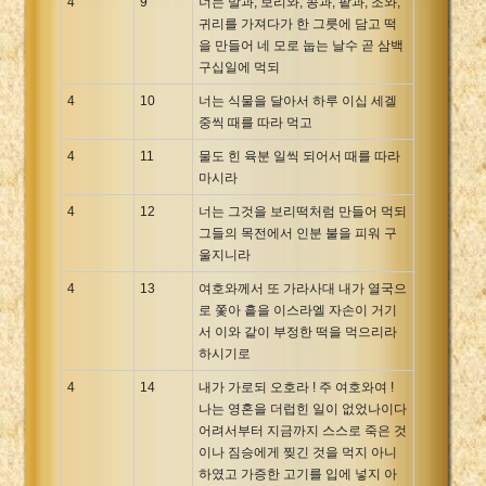
4
9
너는 말과, 보리와, 콩과, 팥과, 조와,
귀리를 가져다가 한 그릇에 담고 떡
을 만들어 네 모로 눕는 날수 곧 삼백
구십일에 먹되
4
10
너는 식물을 달아서 하루 이십 세겔
중씩 때를 따라 먹고
4
11
물도 힌 육분 일씩 되어서 때를 따라
마시라
4
12
너는 그것을 보리떡처럼 만들어 먹되
그들의 목전에서 인분 불을 피워 구
울지니라
4
13
여호와께서 또 가라사대 내가 열국으
로 쫓아 흩을 이스라엘 자손이 거기
서 이와 같이 부정한 떡을 먹으리라
하시기로
4
14
내가 가로되 오호라 ! 주 여호와여 !
나는 영혼을 더럽힌 일이 없었나이다
어려서부터 지금까지 스스로 죽은 것
이나 짐승에게 찢긴 것을 먹지 아니
하였고 가증한 고기를 입에 넣지 아