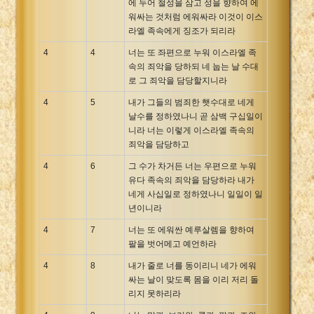
에 두어 철성을 삼고 성을 향하여 에
워싸는 것처럼 에워싸라 이것이 이스
라엘 족속에게 징조가 되리라
4
4
너는 또 좌편으로 누워 이스라엘 족
속의 죄악을 당하되 네 눕는 날 수대
로 그 죄악을 담당할지니라
4
5
내가 그들의 범죄한 햇수대로 네게
날수를 정하였나니 곧 삼백 구십일이
니라 너는 이렇게 이스라엘 족속의
죄악을 담당하고
4
6
그 수가 차거든 너는 우편으로 누워
유다 족속의 죄악을 담당하라 내가
네게 사십일로 정하였나니 일일이 일
년이니라
4
7
너는 또 에워싼 예루살렘을 향하여
팔을 벗어메고 예언하라
4
8
내가 줄로 너를 동이리니 네가 에워
싸는 날이 맞도록 몸을 이리 저리 돌
리지 못하리라