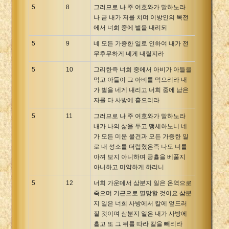
5
8
그러므로 나 주 여호와가 말하노라
나 곧 내가 저를 치며 이방인의 목전
에서 너희 중에 벌을 내리되
5
9
네 모든 가증한 일로 인하여 내가 전
무후무하게 네게 내릴지라
5
10
그리한즉 너희 중에서 아비가 아들을
먹고 아들이 그 아비를 먹으리라 내
가 벌을 네게 내리고 너희 중에 남은
자를 다 사방에 흩으리라
5
11
그러므로 나 주 여호와가 말하노라
내가 나의 삶을 두고 맹세하노니 네
가 모든 미운 물건과 모든 가증한 일
로 내 성소를 더럽혔은즉 나도 너를
아껴 보지 아니하며 긍휼을 베풀지
아니하고 미약하게 하리니
5
12
너희 가운데서 삼분지 일은 온역으로
죽으며 기근으로 멸망할 것이요 삼분
지 일은 너희 사방에서 칼에 엎드러
질 것이며 삼분지 일은 내가 사방에
흩고 또 그 뒤를 따라 칼을 빼리라