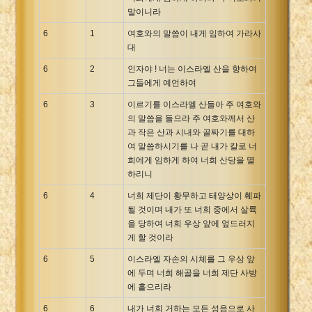
말이니라
6
1
여호와의 말씀이 내게 임하여 가라사
대
6
2
인자야 ! 너는 이스라엘 산을 향하여
그들에게 예언하여
6
3
이르기를 이스라엘 산들아 주 여호와
의 말씀을 들으라 주 여호와께서 산
과 작은 산과 시내와 골짜기를 대하
여 말씀하시기를 나 곧 내가 칼로 너
희에게 임하게 하여 너희 산당을 멸
하리니
6
4
너희 제단이 황무하고 태양상이 훼파
될 것이며 내가 또 너희 중에서 살륙
을 당하여 너희 우상 앞에 엎드러지
게 할 것이라
6
5
이스라엘 자손의 시체를 그 우상 앞
에 두며 너희 해골을 너희 제단 사방
에 흩으리라
6
6
내가 너희 거하는 모든 성읍으로 사