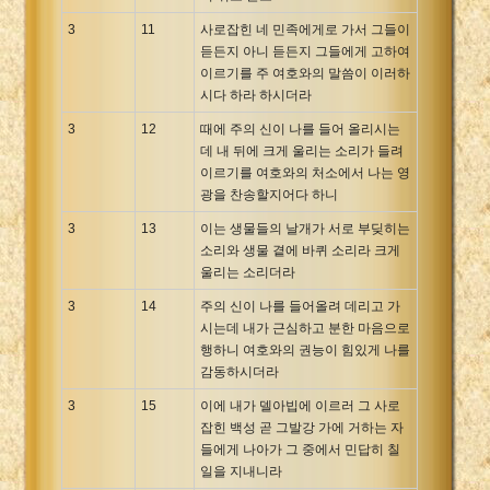
3
11
사로잡힌 네 민족에게로 가서 그들이
듣든지 아니 듣든지 그들에게 고하여
이르기를 주 여호와의 말씀이 이러하
시다 하라 하시더라
3
12
때에 주의 신이 나를 들어 올리시는
데 내 뒤에 크게 울리는 소리가 들려
이르기를 여호와의 처소에서 나는 영
광을 찬송할지어다 하니
3
13
이는 생물들의 날개가 서로 부딪히는
소리와 생물 곁에 바퀴 소리라 크게
울리는 소리더라
3
14
주의 신이 나를 들어올려 데리고 가
시는데 내가 근심하고 분한 마음으로
행하니 여호와의 권능이 힘있게 나를
감동하시더라
3
15
이에 내가 델아빕에 이르러 그 사로
잡힌 백성 곧 그발강 가에 거하는 자
들에게 나아가 그 중에서 민답히 칠
일을 지내니라