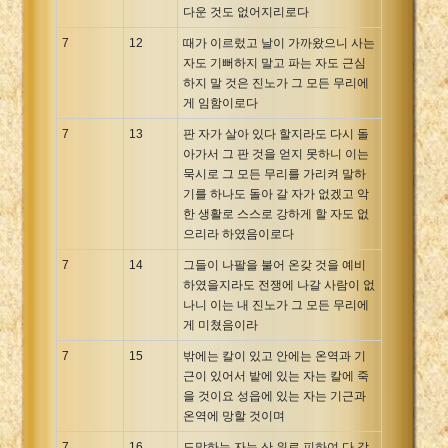
다운 것도 없어지리로다
7
12
때가 이르렀고 날이 가까왔으니 사는
자도 기뻐하지 말고 파는 자도 근심
하지 말 것은 진노가 그 모든 무리에
게 임함이로다
7
13
판 자가 살아 있다 할지라도 다시 돌
아가서 그 판 것을 얻지 못하니 이는
묵시로 그 모든 무리를 가리켜 말하
기를 하나도 돌아 갈 자가 없겠고 악
한 생활로 스스로 강하게 할 자도 없
으리라 하였음이로다
7
14
그들이 나팔을 불어 온갖 것을 예비
하였을지라도 전쟁에 나갈 사람이 없
나니 이는 내 진노가 그 모든 무리에
게 미쳤음이라
7
15
밖에는 칼이 있고 안에는 온역과 기
근이 있어서 밭에 있는 자는 칼에 죽
을 것이요 성읍에 있는 자는 기근과
온역에 망할 것이며
7
16
도망하는 자는 산 위로 피하여 다 각