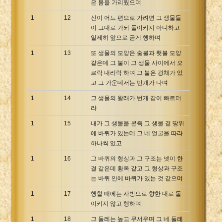
은 몸을 가리웠으며
1
12
신이 어느 편으로 가려면 그 생물들
이 그대로 가되 돌이키지 아니하고
일제히 앞으로 곧게 행하며
1
13
또 생물의 모양은 숯불과 횃불 모양
같은데 그 불이 그 생물 사이에서 오
르락 내리락 하며 그 불은 광채가 있
고 그 가운데서는 번개가 나며
1
14
그 생물의 왕래가 번개 같이 빠르더
라
1
15
내가 그 생물을 본즉 그 생물 곁 땅위
에 바퀴가 있는데 그 네 얼굴을 따라
하나씩 있고
1
16
그 바퀴의 형상과 그 구조는 넷이 한
결 같은데 황옥 같고 그 형상과 구조
는 바퀴 안에 바퀴가 있는 것 같으며
1
17
행할 때에는 사방으로 향한 대로 돌
이키지 않고 행하며
1
18
그 둘레는 높고 무서우며 그 네 둘레