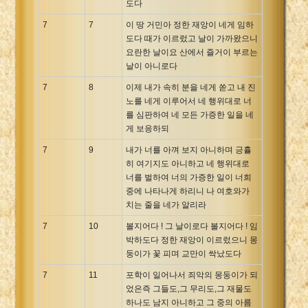
도다
7
7
이 땅 거민아 정한 재앙이 네게 임하
도다 때가 이르렀고 날이 가까왔으니
요란한 날이요 산에서 즐거이 부르는
날이 아니로다
7
8
이제 내가 속히 분을 네게 쏟고 내 진
노를 네게 이루어서 네 행위대로 너
를 심판하여 네 모든 가증한 일을 네
게 보응하되
7
9
내가 너를 아껴 보지 아니하며 긍휼
히 여기지도 아니하고 네 행위대로
너를 벌하여 너의 가증한 일이 너희
중에 나타나게 하리니 나 여호와가
치는 줄을 네가 알리라
7
10
볼지어다 ! 그 날이로다 볼지어다 ! 임
박하도다 정한 재앙이 이르렀으니 몽
둥이가 꽃 피며 교만이 싹났도다
7
11
포학이 일어나서 죄악의 몽둥이가 되
었은즉 그들도,그 무리도,그 재물도
하나도 남지 아니하고 그 중의 아름