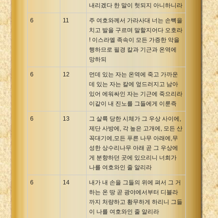
내리겠다 한 말이 헛되지 아니하니라
6
11
주 여호와께서 가라사대 너는 손뼉을
치고 발을 구르며 말할지어다 오호라
! 이스라엘 족속이 모든 가증한 악을
행하므로 필경 칼과 기근과 온역에
망하되
6
12
먼데 있는 자는 온역에 죽고 가까운
데 있는 자는 칼에 엎드러지고 남아
있어 에워싸인 자는 기근에 죽으리라
이같이 내 진노를 그들에게 이룬즉
6
13
그 살륙 당한 시체가 그 우상 사이에,
제단 사방에, 각 높은 고개에, 모든 산
꼭대기에,모든 푸른 나무 아래에,무
성한 상수리나무 아래 곧 그 우상에
게 분향하던 곳에 있으리니 너희가
나를 여호와인 줄 알리라
6
14
내가 내 손을 그들의 위에 펴서 그 거
하는 온 땅 곧 광야에서부터 디블라
까지 처량하고 황무하게 하리니 그들
이 나를 여호와인 줄 알리라