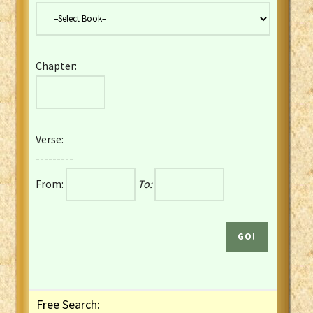
Danish Bible
Dutch Staten Vertaling Bible
Eng. KJV&Book of Mormon
Chapter:
English YLT 1898 Bible
Estonian Genesis New Testament
Finnish 1776 Bible
Finnish 1938 Bible
Verse:
French Darby Bible
---------
French Louis Segond Bible
From:
To:
Gaelic (Manx) Selections
Gaelic (Scottish) Mark
Georgian Gospels Acts James
German Luther 1912 Bible
Gothic NT AmbrosianusA Partial
Greek Modern Bible
Greek NT Byzantine Majority
Free Search:
Greek NT Textus Receptus