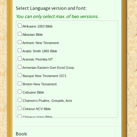
Select Language version and font:
You can only select max. of two versions.
Afrikaans 1953 Bible
Albanian Bible
Amharic New Testament
Arabic Smith 1865 Bible
Aramaic Peshitta NT
Armenian Eastern Gen Exod Gosp
Basque New Testament 1571
Breton New Testament
Cebuano Bible
Chamorro Psalms, Gospels, Acts
Chinese NCV Bible
Chinese Union Bible
Croatian Bible
Book:
Czech Kralicka Bible