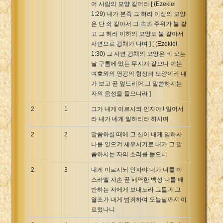
어 사람의 모양 같더라 [ (Ezekiel
1:29) 내가 본즉 그 허리 이상의 모양
은 단 쇠 같아서 그 속과 주위가 불 같
고 그 허리 이하의 모양도 불 같아서
사면으로 광채가 나며 ] [ (Ezekiel
1:30) 그 사면 광채의 모양은 비 오는
날 구름에 있는 무지개 같으니 이는
여호와의 영광의 형상의 모양이라 내
가 보고 곧 엎드리어 그 말씀하시는
자의 음성을 들으니라 ]
2
1
그가 내게 이르시되 인자야 ! 일어서
라 내가 네게 말하리라 하시며
2
2
말씀하실 때에 그 신이 내게 임하사
나를 일으켜 세우시기로 내가 그 말
씀하시는 자의 소리를 들으니
2
3
내게 이르시되 인자야 내가 너를 이
스라엘 자손 곧 패역한 백성 나를 배
반하는 자에게 보내노라 그들과 그
열조가 내게 범죄하여 오늘날까지 이
르렀나니