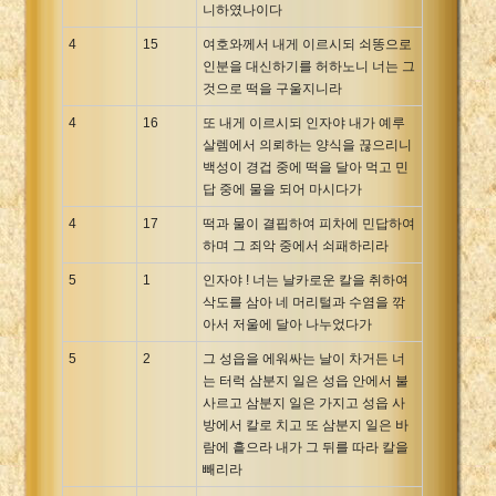
니하였나이다
4
15
여호와께서 내게 이르시되 쇠똥으로
인분을 대신하기를 허하노니 너는 그
것으로 떡을 구울지니라
4
16
또 내게 이르시되 인자야 내가 예루
살렘에서 의뢰하는 양식을 끊으리니
백성이 경겁 중에 떡을 달아 먹고 민
답 중에 물을 되어 마시다가
4
17
떡과 물이 결핍하여 피차에 민답하여
하며 그 죄악 중에서 쇠패하리라
5
1
인자야 ! 너는 날카로운 칼을 취하여
삭도를 삼아 네 머리털과 수염을 깎
아서 저울에 달아 나누었다가
5
2
그 성읍을 에워싸는 날이 차거든 너
는 터럭 삼분지 일은 성읍 안에서 불
사르고 삼분지 일은 가지고 성읍 사
방에서 칼로 치고 또 삼분지 일은 바
람에 흩으라 내가 그 뒤를 따라 칼을
빼리라