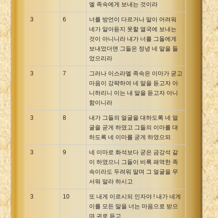
엘 족속에게 보내는 것이라
3
6
너를 방언이 다르거나 말이 어려워
네가 알아듣지 못할 열국에 보내는
것이 아니니라 내가 너를 그들에게
보내었더면 그들은 정녕 네 말을 들
었으리라
3
7
그러나 이스라엘 족속은 이마가 굳고
마음이 강퍅하여 네 말을 듣고자 아
니하리니 이는 내 말을 듣고자 아니
함이니라
3
8
내가 그들의 얼굴을 대하도록 네 얼
굴을 굳게 하였고 그들의 이마를 대
하도록 네 이마를 굳게 하였으되
3
9
네 이마로 화석보다 굳은 금강석 같
이 하였으니 그들이 비록 패역한 족
속이라도 두려워 말며 그 얼굴을 무
서워 말라 하시고
3
10
또 내게 이르시되 인자야 ! 내가 네게
이를 모든 말을 너는 마음으로 받으
며 귀로 듣고