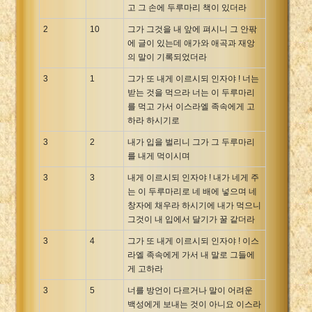
고 그 손에 두루마리 책이 있더라
2
10
그가 그것을 내 앞에 펴시니 그 안팎
에 글이 있는데 애가와 애곡과 재앙
의 말이 기록되었더라
3
1
그가 또 내게 이르시되 인자야 ! 너는
받는 것을 먹으라 너는 이 두루마리
를 먹고 가서 이스라엘 족속에게 고
하라 하시기로
3
2
내가 입을 벌리니 그가 그 두루마리
를 내게 먹이시며
3
3
내게 이르시되 인자야 ! 내가 네게 주
는 이 두루마리로 네 배에 넣으며 네
창자에 채우라 하시기에 내가 먹으니
그것이 내 입에서 달기가 꿀 같더라
3
4
그가 또 내게 이르시되 인자야 ! 이스
라엘 족속에게 가서 내 말로 그들에
게 고하라
3
5
너를 방언이 다르거나 말이 어려운
백성에게 보내는 것이 아니요 이스라