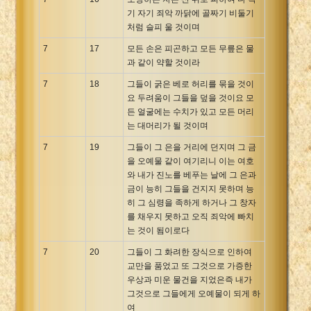
기 자기 죄악 까닭에 골짜기 비둘기
처럼 슬피 울 것이며
7
17
모든 손은 피곤하고 모든 무릎은 물
과 같이 약할 것이라
7
18
그들이 굵은 베로 허리를 묶을 것이
요 두려움이 그들을 덮을 것이요 모
든 얼굴에는 수치가 있고 모든 머리
는 대머리가 될 것이며
7
19
그들이 그 은을 거리에 던지며 그 금
을 오예물 같이 여기리니 이는 여호
와 내가 진노를 베푸는 날에 그 은과
금이 능히 그들을 건지지 못하며 능
히 그 심령을 족하게 하거나 그 창자
를 채우지 못하고 오직 죄악에 빠치
는 것이 됨이로다
7
20
그들이 그 화려한 장식으로 인하여
교만을 품었고 또 그것으로 가증한
우상과 미운 물건을 지었은즉 내가
그것으로 그들에게 오예물이 되게 하
여