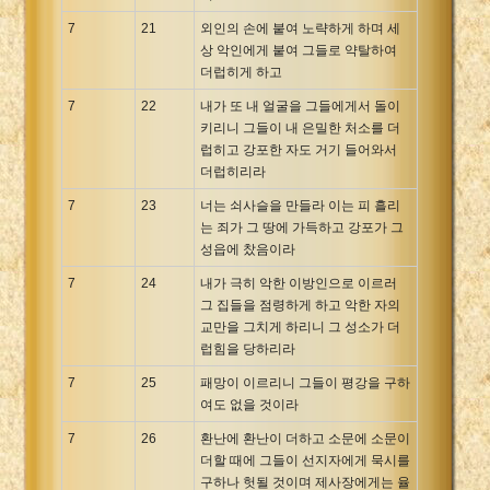
7
21
외인의 손에 붙여 노략하게 하며 세
상 악인에게 붙여 그들로 약탈하여
더럽히게 하고
7
22
내가 또 내 얼굴을 그들에게서 돌이
키리니 그들이 내 은밀한 처소를 더
럽히고 강포한 자도 거기 들어와서
더럽히리라
7
23
너는 쇠사슬을 만들라 이는 피 흘리
는 죄가 그 땅에 가득하고 강포가 그
성읍에 찼음이라
7
24
내가 극히 악한 이방인으로 이르러
그 집들을 점령하게 하고 악한 자의
교만을 그치게 하리니 그 성소가 더
럽힘을 당하리라
7
25
패망이 이르리니 그들이 평강을 구하
여도 없을 것이라
7
26
환난에 환난이 더하고 소문에 소문이
더할 때에 그들이 선지자에게 묵시를
구하나 헛될 것이며 제사장에게는 율