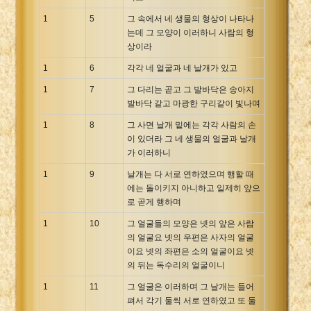
Xhosa Bible
1
5
그 속에서 네 생물의 형상이 나타나
는데 그 모양이 이러하니 사람의 형
상이라
1
6
각각 네 얼굴과 네 날개가 있고
1
7
그 다리는 곧고 그 발바닥은 송아지
발바닥 같고 마광한 구리같이 빛나며
1
8
그 사면 날개 밑에는 각각 사람의 손
이 있더라 그 네 생물의 얼굴과 날개
가 이러하니
1
9
날개는 다 서로 연하였으며 행할 때
에는 돌이키지 아니하고 일제히 앞으
로 곧게 행하며
1
10
그 얼굴들의 모양은 넷의 앞은 사람
의 얼굴요 넷의 우편은 사자의 얼굴
이요 넷의 좌편은 소의 얼굴이요 넷
의 뒤는 독수리의 얼굴이니
1
11
그 얼굴은 이러하며 그 날개는 들어
펴서 각기 둘씩 서로 연하였고 또 둘