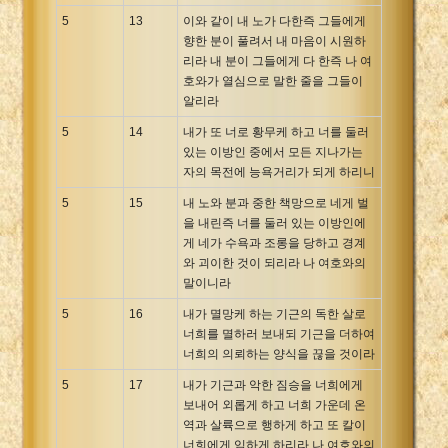
5
13
이와 같이 내 노가 다한즉 그들에게
향한 분이 풀려서 내 마음이 시원하
리라 내 분이 그들에게 다 한즉 나 여
호와가 열심으로 말한 줄을 그들이
알리라
5
14
내가 또 너로 황무케 하고 너를 둘러
있는 이방인 중에서 모든 지나가는
자의 목전에 능욕거리가 되게 하리니
5
15
내 노와 분과 중한 책망으로 네게 벌
을 내린즉 너를 둘러 있는 이방인에
게 네가 수욕과 조롱을 당하고 경계
와 괴이한 것이 되리라 나 여호와의
말이니라
5
16
내가 멸망케 하는 기근의 독한 살로
너희를 멸하러 보내되 기근을 더하여
너희의 의뢰하는 양식을 끊을 것이라
5
17
내가 기근과 악한 짐승을 너희에게
보내어 외롭게 하고 너희 가운데 온
역과 살륙으로 행하게 하고 또 칼이
너희에게 임하게 하리라 나 여호와의