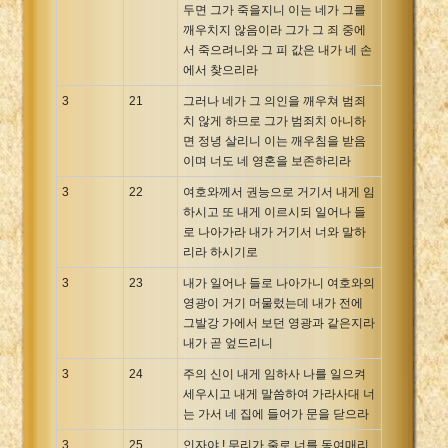
두면 그가 죽을지니 이는 네가 그를
깨우치지 않음이라 그가 그 죄 중에
서 죽으려니와 그 피 값은 내가 네 손
에서 찾으리라
3
21
그러나 네가 그 의인을 깨우쳐 범죄
치 않게 하므로 그가 범죄치 아니하
면 정녕 살리니 이는 깨우침을 받음
이며 너도 네 영혼을 보존하리라
3
22
여호와께서 권능으로 거기서 내게 임
하시고 또 내게 이르시되 일어나 들
로 나아가라 내가 거기서 너와 말하
리라 하시기로
3
23
내가 일어나 들로 나아가니 여호와의
영광이 거기 머물렀는데 내가 전에
그발강 가에서 보던 영광과 같은지라
내가 곧 엎드리니
3
24
주의 신이 내게 임하사 나를 일으켜
세우시고 내게 말씀하여 가라사대 너
는 가서 네 집에 들어가 문을 닫으라
3
25
인자야 ! 무리가 줄로 너를 동여매리