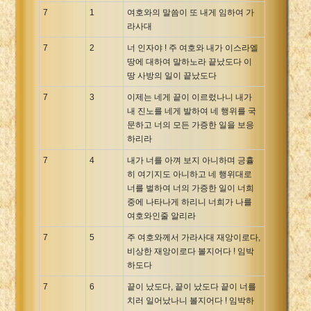
7
1
여호와의 말씀이 또 내게 임하여 가
라사대
7
2
너 인자야 ! 주 여호와 내가 이스라엘
땅에 대하여 말하노라 끝났도다 이
땅 사방의 일이 끝났도다
7
3
이제는 네게 끝이 이르렀나니 내가
내 진노를 네게 발하여 네 행위를 국
문하고 너의 모든 가증한 일을 보응
하리라
7
4
내가 너를 아껴 보지 아니하며 긍휼
히 여기지도 아니하고 네 행위대로
너를 벌하여 너의 가증한 일이 너희
중에 나타나게 하리니 너희가 나를
여호와인줄 알리라
7
5
주 여호와께서 가라사대 재앙이로다,
비상한 재앙이로다 볼지어다 ! 임박
하도다
7
6
끝이 났도다, 끝이 났도다 끝이 너를
치러 일어났나니 볼지어다 ! 임박하