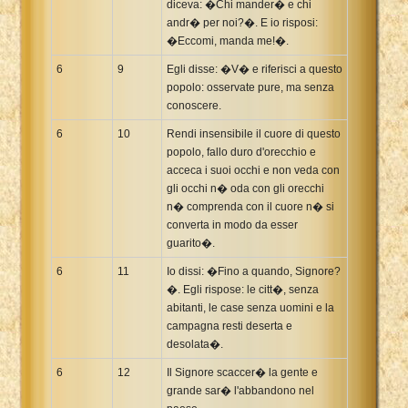
diceva: �Chi mander� e chi
andr� per noi?�. E io risposi:
�Eccomi, manda me!�.
6
9
Egli disse: �V� e riferisci a questo
popolo: osservate pure, ma senza
conoscere.
6
10
Rendi insensibile il cuore di questo
popolo, fallo duro d'orecchio e
acceca i suoi occhi e non veda con
gli occhi n� oda con gli orecchi
n� comprenda con il cuore n� si
converta in modo da esser
guarito�.
6
11
Io dissi: �Fino a quando, Signore?
�. Egli rispose: le citt�, senza
abitanti, le case senza uomini e la
campagna resti deserta e
desolata�.
6
12
Il Signore scaccer� la gente e
grande sar� l'abbandono nel