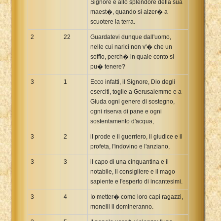
Signore e allo splendore della sua
maest�, quando si alzer� a
scuotere la terra.
2
22
Guardatevi dunque dall'uomo,
nelle cui narici non v'� che un
soffio, perch� in quale conto si
pu� tenere?
3
1
Ecco infatti, il Signore, Dio degli
eserciti, toglie a Gerusalemme e a
Giuda ogni genere di sostegno,
ogni riserva di pane e ogni
sostentamento d'acqua,
3
2
il prode e il guerriero, il giudice e il
profeta, l'indovino e l'anziano,
3
3
il capo di una cinquantina e il
notabile, il consigliere e il mago
sapiente e l'esperto di incantesimi.
3
4
Io metter� come loro capi ragazzi,
monelli li domineranno.