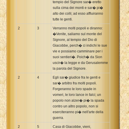
tempio del Signore sar� eretto
sulla cima dei monti e sar� pi�
alto dei colli; ad esso affluiranno
tutte le genti.
2
3
Verranno molti popoli e diranno:
�Venite, saliamo sul monte del
Signore, al tempio del Dio di
Giacobbe, perch� ci indichi le sue
vie e possiamo camminare per i
suoi sentieri�. Poich� da Sion
uscir� la legge e da Gerusalemme
la parola del Signore.
2
4
Egli sar� giudice fra le genti e
sar� arbitro fra molti popoli.
Forgeranno le loro spade in
vomeri, le loro lance in falci; un
popolo non alzer� pi� la spada
contro un altro popolo, non si
eserciteranno pi� nell'arte della
guerra.
2
5
Casa di Giacobbe, vieni,