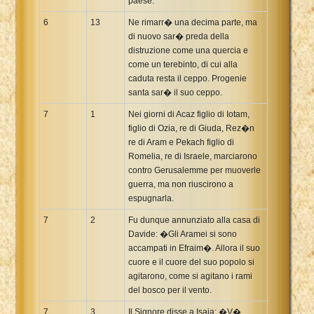
paese.
6
13
Ne rimarr� una decima parte, ma
di nuovo sar� preda della
distruzione come una quercia e
come un terebinto, di cui alla
caduta resta il ceppo. Progenie
santa sar� il suo ceppo.
7
1
Nei giorni di Acaz figlio di Iotam,
figlio di Ozia, re di Giuda, Rez�n
re di Aram e Pekach figlio di
Romelia, re di Israele, marciarono
contro Gerusalemme per muoverle
guerra, ma non riuscirono a
espugnarla.
7
2
Fu dunque annunziato alla casa di
Davide: �Gli Aramei si sono
accampati in Efraim�. Allora il suo
cuore e il cuore del suo popolo si
agitarono, come si agitano i rami
del bosco per il vento.
7
3
Il Signore disse a Isaia: �V�