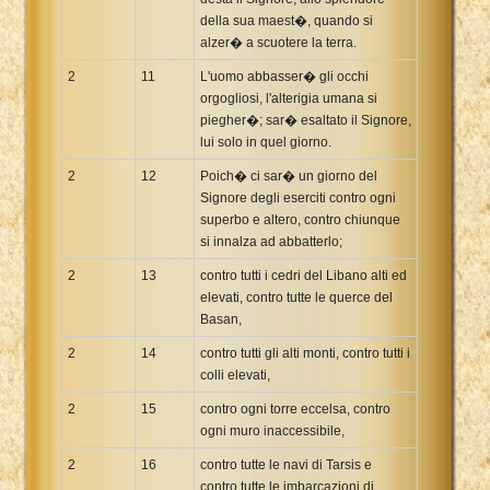
della sua maest�, quando si
alzer� a scuotere la terra.
2
11
L'uomo abbasser� gli occhi
orgogliosi, l'alterigia umana si
piegher�; sar� esaltato il Signore,
lui solo in quel giorno.
2
12
Poich� ci sar� un giorno del
Signore degli eserciti contro ogni
superbo e altero, contro chiunque
si innalza ad abbatterlo;
2
13
contro tutti i cedri del Libano alti ed
elevati, contro tutte le querce del
Basan,
2
14
contro tutti gli alti monti, contro tutti i
colli elevati,
2
15
contro ogni torre eccelsa, contro
ogni muro inaccessibile,
2
16
contro tutte le navi di Tarsis e
contro tutte le imbarcazioni di