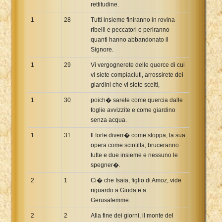
rettitudine.
1
28
Tutti insieme finiranno in rovina
ribelli e peccatori e periranno
quanti hanno abbandonato il
Signore.
1
29
Vi vergognerete delle querce di cui
vi siete compiaciuti, arrossirete dei
giardini che vi siete scelti,
1
30
poich� sarete come quercia dalle
foglie avvizzite e come giardino
senza acqua.
1
31
Il forte diverr� come stoppa, la sua
opera come scintilla; bruceranno
tutte e due insieme e nessuno le
spegner�.
2
1
Ci� che Isaia, figlio di Amoz, vide
riguardo a Giuda e a
Gerusalemme.
2
2
Alla fine dei giorni, il monte del