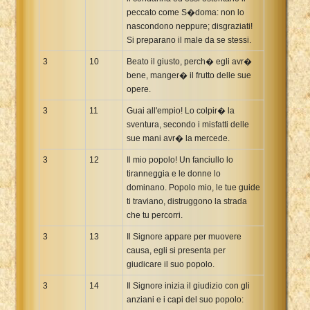
peccato come S�doma: non lo
nascondono neppure; disgraziati!
Si preparano il male da se stessi.
3
10
Beato il giusto, perch� egli avr�
bene, manger� il frutto delle sue
opere.
3
11
Guai all'empio! Lo colpir� la
sventura, secondo i misfatti delle
sue mani avr� la mercede.
3
12
Il mio popolo! Un fanciullo lo
tiranneggia e le donne lo
dominano. Popolo mio, le tue guide
ti traviano, distruggono la strada
che tu percorri.
3
13
Il Signore appare per muovere
causa, egli si presenta per
giudicare il suo popolo.
3
14
Il Signore inizia il giudizio con gli
anziani e i capi del suo popolo: