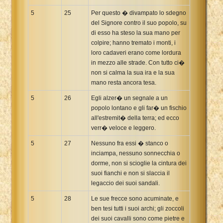
5
25
Per questo � divampato lo sdegno
del Signore contro il suo popolo, su
di esso ha steso la sua mano per
colpire; hanno tremato i monti, i
loro cadaveri erano come lordura
in mezzo alle strade. Con tutto ci�
non si calma la sua ira e la sua
mano resta ancora tesa.
5
26
Egli alzer� un segnale a un
popolo lontano e gli far� un fischio
all'estremit� della terra; ed ecco
verr� veloce e leggero.
5
27
Nessuno fra essi � stanco o
inciampa, nessuno sonnecchia o
dorme, non si scioglie la cintura dei
suoi fianchi e non si slaccia il
legaccio dei suoi sandali.
5
28
Le sue frecce sono acuminate, e
ben tesi tutti i suoi archi; gli zoccoli
dei suoi cavalli sono come pietre e