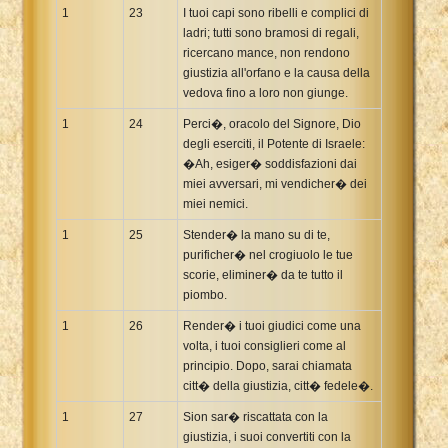
1
23
I tuoi capi sono ribelli e complici di
ladri; tutti sono bramosi di regali,
ricercano mance, non rendono
giustizia all'orfano e la causa della
vedova fino a loro non giunge.
1
24
Perci�, oracolo del Signore, Dio
degli eserciti, il Potente di Israele:
�Ah, esiger� soddisfazioni dai
miei avversari, mi vendicher� dei
miei nemici.
1
25
Stender� la mano su di te,
purificher� nel crogiuolo le tue
scorie, eliminer� da te tutto il
piombo.
1
26
Render� i tuoi giudici come una
volta, i tuoi consiglieri come al
principio. Dopo, sarai chiamata
citt� della giustizia, citt� fedele�.
1
27
Sion sar� riscattata con la
giustizia, i suoi convertiti con la