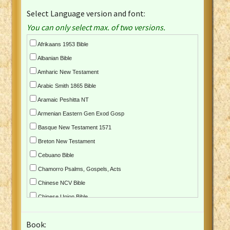
Select Language version and font:
You can only select max. of two versions.
Afrikaans 1953 Bible
Albanian Bible
Amharic New Testament
Arabic Smith 1865 Bible
Aramaic Peshitta NT
Armenian Eastern Gen Exod Gosp
Basque New Testament 1571
Breton New Testament
Cebuano Bible
Chamorro Psalms, Gospels, Acts
Chinese NCV Bible
Chinese Union Bible
Croatian Bible
Book:
Czech Kralicka Bible