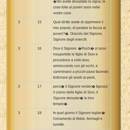
�Voi avete devastato la vigna; le
cose tolte ai poveri sono nelle
vostre case.
3
15
Qual diritto avete di opprimere il
mio popolo, di pestare la faccia ai
poveri?�. Oracolo del Signore,
Signore degli eserciti.
3
16
Dice il Signore: �Poich� si sono
insuperbite le figlie di Sion e
procedono a collo teso,
ammiccando con gli occhi, e
camminano a piccoli passi facendo
tintinnare gli anelli ai piedi,
3
17
perci� il Signore render� tignoso
il cranio delle figlie di Sion, il
Signore denuder� le loro
tempie�.
3
18
In quel giorno il Signore toglier�
l'ornamento di fibbie, fermagli e
lunette,