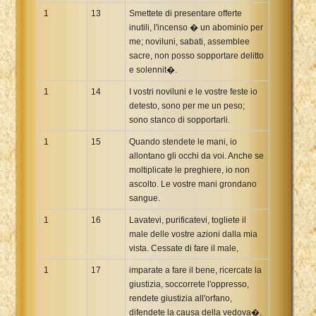
1
13
Smettete di presentare offerte
inutili, l'incenso � un abominio per
me; noviluni, sabati, assemblee
sacre, non posso sopportare delitto
e solennit�.
1
14
I vostri noviluni e le vostre feste io
detesto, sono per me un peso;
sono stanco di sopportarli.
1
15
Quando stendete le mani, io
allontano gli occhi da voi. Anche se
moltiplicate le preghiere, io non
ascolto. Le vostre mani grondano
sangue.
1
16
Lavatevi, purificatevi, togliete il
male delle vostre azioni dalla mia
vista. Cessate di fare il male,
1
17
imparate a fare il bene, ricercate la
giustizia, soccorrete l'oppresso,
rendete giustizia all'orfano,
difendete la causa della vedova�.