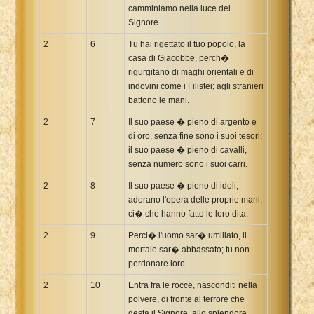
camminiamo nella luce del
Signore.
2
6
Tu hai rigettato il tuo popolo, la
casa di Giacobbe, perch�
rigurgitano di maghi orientali e di
indovini come i Filistei; agli stranieri
battono le mani.
2
7
Il suo paese � pieno di argento e
di oro, senza fine sono i suoi tesori;
il suo paese � pieno di cavalli,
senza numero sono i suoi carri.
2
8
Il suo paese � pieno di idoli;
adorano l'opera delle proprie mani,
ci� che hanno fatto le loro dita.
2
9
Perci� l'uomo sar� umiliato, il
mortale sar� abbassato; tu non
perdonare loro.
2
10
Entra fra le rocce, nasconditi nella
polvere, di fronte al terrore che
desta il Signore, allo splendore