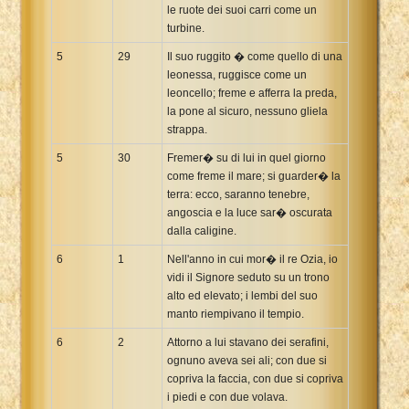
le ruote dei suoi carri come un
turbine.
5
29
Il suo ruggito � come quello di una
leonessa, ruggisce come un
leoncello; freme e afferra la preda,
la pone al sicuro, nessuno gliela
strappa.
5
30
Fremer� su di lui in quel giorno
come freme il mare; si guarder� la
terra: ecco, saranno tenebre,
angoscia e la luce sar� oscurata
dalla caligine.
6
1
Nell'anno in cui mor� il re Ozia, io
vidi il Signore seduto su un trono
alto ed elevato; i lembi del suo
manto riempivano il tempio.
6
2
Attorno a lui stavano dei serafini,
ognuno aveva sei ali; con due si
copriva la faccia, con due si copriva
i piedi e con due volava.