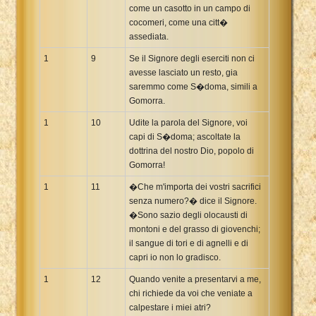
come un casotto in un campo di
cocomeri, come una citt�
assediata.
1
9
Se il Signore degli eserciti non ci
avesse lasciato un resto, gia
saremmo come S�doma, simili a
Gomorra.
1
10
Udite la parola del Signore, voi
capi di S�doma; ascoltate la
dottrina del nostro Dio, popolo di
Gomorra!
1
11
�Che m'importa dei vostri sacrifici
senza numero?� dice il Signore.
�Sono sazio degli olocausti di
montoni e del grasso di giovenchi;
il sangue di tori e di agnelli e di
capri io non lo gradisco.
1
12
Quando venite a presentarvi a me,
chi richiede da voi che veniate a
calpestare i miei atri?