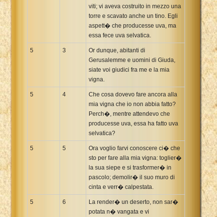
viti; vi aveva costruito in mezzo una
torre e scavato anche un tino. Egli
aspett� che producesse uva, ma
essa fece uva selvatica.
5
3
Or dunque, abitanti di
Gerusalemme e uomini di Giuda,
siate voi giudici fra me e la mia
vigna.
5
4
Che cosa dovevo fare ancora alla
mia vigna che io non abbia fatto?
Perch�, mentre attendevo che
producesse uva, essa ha fatto uva
selvatica?
5
5
Ora voglio farvi conoscere ci� che
sto per fare alla mia vigna: toglier�
la sua siepe e si trasformer� in
pascolo; demolir� il suo muro di
cinta e verr� calpestata.
5
6
La render� un deserto, non sar�
potata n� vangata e vi