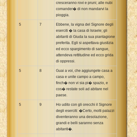
cresceranno rovi e pruni; alle nubi
comander� di non mandarvi la
pioggia.
5
7
Ebbene, la vigna del Signore degli
eserciti � la casa di Israele; gli
abitanti di Giuda la sua piantagione
preferita. Egli si aspettava giustizia
ed ecco spargimento di sangue,
attendeva rettitudine ed ecco grida
di oppressi.
5
8
Guai a voi, che aggiungete casa a
casa e unite campo a campo,
finch� non vi sia pi� spazio, e
cos� restate soli ad abitare nel
paese.
5
9
Ho udito con gli orecchi il Signore
degli eserciti: �Certo, molti palazzi
diventeranno una desolazione,
grandi e belli saranno senza
abitanti�.