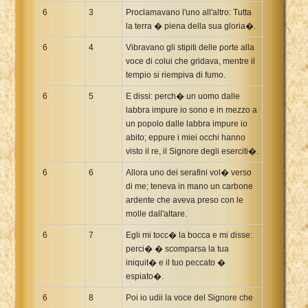
6
3
Proclamavano l'uno all'altro: Tutta
la terra � piena della sua gloria�.
6
4
Vibravano gli stipiti delle porte alla
voce di colui che gridava, mentre il
tempio si riempiva di fumo.
6
5
E dissi: perch� un uomo dalle
labbra impure io sono e in mezzo a
un popolo dalle labbra impure io
abito; eppure i miei occhi hanno
visto il re, il Signore degli eserciti�.
6
6
Allora uno dei serafini vol� verso
di me; teneva in mano un carbone
ardente che aveva preso con le
molle dall'altare.
6
7
Egli mi tocc� la bocca e mi disse:
perci� � scomparsa la tua
iniquit� e il tuo peccato �
espiato�.
6
8
Poi io udii la voce del Signore che