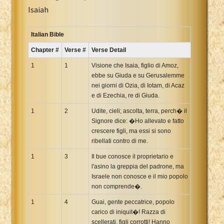
Portuguese Bible
Isaiah
Romanian Cornilescu Bible
Russian Synodal 1876 Bible
Italian Bible
Russian Synodal Bible KOI8
Chapter #
Verse #
Verse Detail
Russian Synodal Bible Win-1251
1
1
Visione che Isaia, figlio di Amoz,
Shuar New Testament
ebbe su Giuda e su Gerusalemme
nei giorni di Ozia, di Iotam, di Acaz
Spanish RV 1909 Bible
e di Ezechia, re di Giuda.
Spanish Sag. Escrituras 1569
1
2
Udite, cieli; ascolta, terra, perch� il
Swahili New Testament
Signore dice: �Ho allevato e fatto
Swedish 1917 Bible
crescere figli, ma essi si sono
Tagalog 1905
ribellati contro di me.
Tagalog John and James
1
3
Il bue conosce il proprietario e
l'asino la greppia del padrone, ma
Turkish Bible
Israele non conosce e il mio popolo
Ukrainian 1871 NT
non comprende�.
Ukrainian Bible
1
4
Guai, gente peccatrice, popolo
Uma New Testament
carico di iniquit�! Razza di
Vietnamese 1934 Bible
scellerati, figli corrotti! Hanno