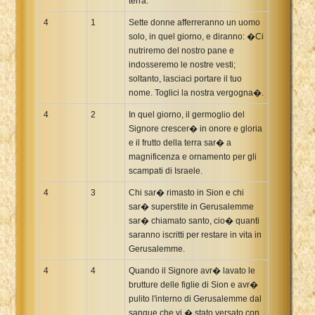
terra.
4
1
Sette donne afferreranno un uomo
solo, in quel giorno, e diranno: �Ci
nutriremo del nostro pane e
indosseremo le nostre vesti;
soltanto, lasciaci portare il tuo
nome. Toglici la nostra vergogna�.
4
2
In quel giorno, il germoglio del
Signore crescer� in onore e gloria
e il frutto della terra sar� a
magnificenza e ornamento per gli
scampati di Israele.
4
3
Chi sar� rimasto in Sion e chi
sar� superstite in Gerusalemme
sar� chiamato santo, cio� quanti
saranno iscritti per restare in vita in
Gerusalemme.
4
4
Quando il Signore avr� lavato le
brutture delle figlie di Sion e avr�
pulito l'interno di Gerusalemme dal
sangue che vi � stato versato con