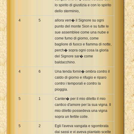
lo spirito di giustizia e con lo spirito
dello sterminio,
4
5
allora verr� il Signore su ogni
punto del monte Sion e su tutte le
sue assemblee come una nube e
come fumo di giorno, come
bagliore di fuoco e fiamma di notte,
perch� sopra ogni cosa la gloria
del Signore sar� come
baldacchino.
4
6
Una tenda fornir� ombra contro il
caldo di giorno e rifugio e riparo
contro i temporali e contro la
pioggia.
5
1
Canter� per il mio diletto il mio
cantico d'amore per la sua vigna. Il
mio diletto possedeva una vigna
sopra un fertile colle.
5
2
Egli l'aveva vangata e sgombrata
dai sassi e vi aveva piantato scelte