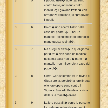
3
5
Il popolo user� violenza: l'uno
contro l'altro, individuo contro
individuo; il giovane tratter� con
arroganza l'anziano, lo spregevole,
il nobile.
3
6
Poich� uno afferra l'altro nella
casa del padre: �Tu hai un
mantello: sii nostro capo; prendi in
mano questa rovina!�.
3
7
Ma quegli si alzer� in quel giorno
per dire: �Non sono un medico;
nella mia casa non c'� pane n�
mantello; non mi ponete a capo del
popolo!�.
3
8
Certo, Gerusalemme va in rovina e
Giuda crolla, perch� la loro lingua
e le loro opere sono contro il
Signore, fino ad offendere la vista
della sua maest� divina.
3
9
La loro parzialit� verso le persone
li condanna ed essi ostentano il