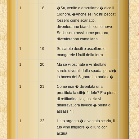
1
18
�Su, venite e discutiamo� dice il
Signore. �Anche se i vostri peccati
fossero come scarlatto,
diventeranno bianchi come neve.
Se fossero rossi come porpora,
diventeranno come lana.
1
19
Se sarete docili e ascolterete,
mangerete i frutti della terra.
1
20
Ma se vi ostinate e vi ribellate,
sarete divorati dalla spada, perch�
la bocca del Signore ha parlato�.
1
21
Come mai � diventata una
prostituta la citt� fedele? Era piena
di rettitudine, la giustizia vi
dimorava; ora invece � piena di
assassini!
1
22
Il tuo argento � diventato scoria, il
tuo vino migliore � diluito con
acqua.