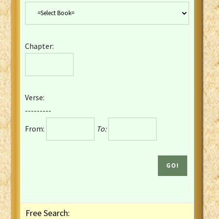
Danish Bible
Dutch Staten Vertaling Bible
Eng. KJV&Book of Mormon
Chapter:
English YLT 1898 Bible
Estonian Genesis New Testament
Finnish 1776 Bible
Finnish 1938 Bible
Verse:
French Darby Bible
---------
French Louis Segond Bible
From:
To:
Gaelic (Manx) Selections
Gaelic (Scottish) Mark
Georgian Gospels Acts James
German Luther 1912 Bible
Gothic NT AmbrosianusA Partial
Greek Modern Bible
Greek NT Byzantine Majority
Free Search:
Greek NT Textus Receptus