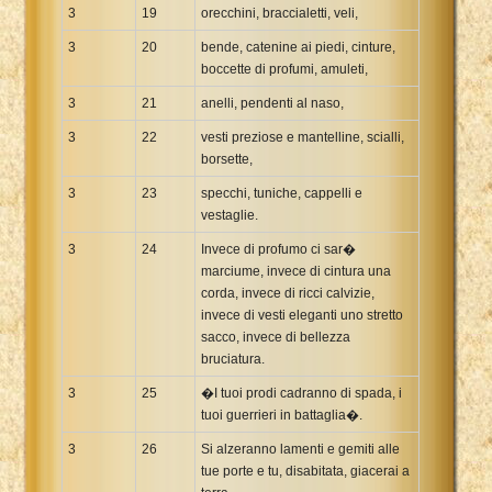
3
19
orecchini, braccialetti, veli,
3
20
bende, catenine ai piedi, cinture,
boccette di profumi, amuleti,
3
21
anelli, pendenti al naso,
3
22
vesti preziose e mantelline, scialli,
borsette,
3
23
specchi, tuniche, cappelli e
vestaglie.
3
24
Invece di profumo ci sar�
marciume, invece di cintura una
corda, invece di ricci calvizie,
invece di vesti eleganti uno stretto
sacco, invece di bellezza
bruciatura.
3
25
�I tuoi prodi cadranno di spada, i
tuoi guerrieri in battaglia�.
3
26
Si alzeranno lamenti e gemiti alle
tue porte e tu, disabitata, giacerai a