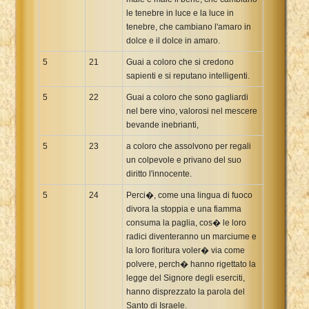
le tenebre in luce e la luce in
tenebre, che cambiano l'amaro in
dolce e il dolce in amaro.
5
21
Guai a coloro che si credono
sapienti e si reputano intelligenti.
5
22
Guai a coloro che sono gagliardi
nel bere vino, valorosi nel mescere
bevande inebrianti,
5
23
a coloro che assolvono per regali
un colpevole e privano del suo
diritto l'innocente.
5
24
Perci�, come una lingua di fuoco
divora la stoppia e una fiamma
consuma la paglia, cos� le loro
radici diventeranno un marciume e
la loro fioritura voler� via come
polvere, perch� hanno rigettato la
legge del Signore degli eserciti,
hanno disprezzato la parola del
Santo di Israele.