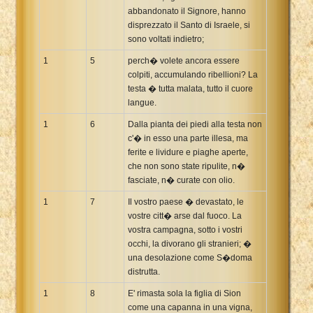
abbandonato il Signore, hanno
Xhosa Bible
disprezzato il Santo di Israele, si
sono voltati indietro;
1
5
perch� volete ancora essere
colpiti, accumulando ribellioni? La
testa � tutta malata, tutto il cuore
langue.
1
6
Dalla pianta dei piedi alla testa non
c'� in esso una parte illesa, ma
ferite e lividure e piaghe aperte,
che non sono state ripulite, n�
fasciate, n� curate con olio.
1
7
Il vostro paese � devastato, le
vostre citt� arse dal fuoco. La
vostra campagna, sotto i vostri
occhi, la divorano gli stranieri; �
una desolazione come S�doma
distrutta.
1
8
E' rimasta sola la figlia di Sion
come una capanna in una vigna,