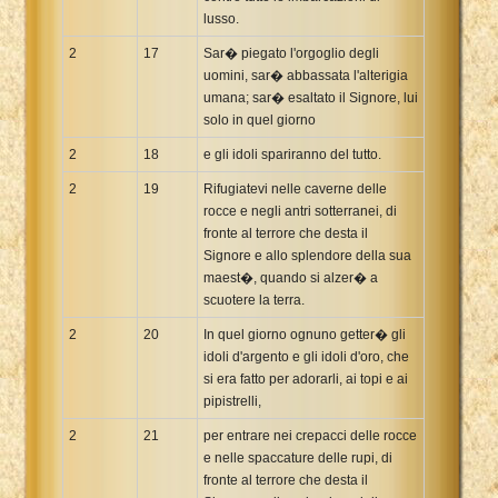
lusso.
2
17
Sar� piegato l'orgoglio degli
uomini, sar� abbassata l'alterigia
umana; sar� esaltato il Signore, lui
solo in quel giorno
2
18
e gli idoli spariranno del tutto.
2
19
Rifugiatevi nelle caverne delle
rocce e negli antri sotterranei, di
fronte al terrore che desta il
Signore e allo splendore della sua
maest�, quando si alzer� a
scuotere la terra.
2
20
In quel giorno ognuno getter� gli
idoli d'argento e gli idoli d'oro, che
si era fatto per adorarli, ai topi e ai
pipistrelli,
2
21
per entrare nei crepacci delle rocce
e nelle spaccature delle rupi, di
fronte al terrore che desta il