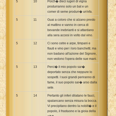
5
10
Poich� dieci iugeri di vigna
produrranno solo un bat e un
comer di seme produrr� un'efa.
5
11
Guai a coloro che si alzano presto
al mattino e vanno in cerca di
bevande inebrianti e si attardano
alla sera accesi in volto dal vino.
5
12
Ci sono cetre e arpe, timpani e
flauti e vino per i loro banchetti; ma
non badano all'azione del Signore,
non vedono l'opera delle sue mani.
5
13
Perci� il mio popolo sar�
deportato senza che neppure lo
sospetti. I suoi grandi periranno di
fame, il suo popolo sar� arso dalla
sete.
5
14
Pertanto gli inferi dilatano le fauci,
spalancano senza misura la bocca.
Vi precipitano dentro la nobilt� e il
popolo, il frastuono e la gioia della