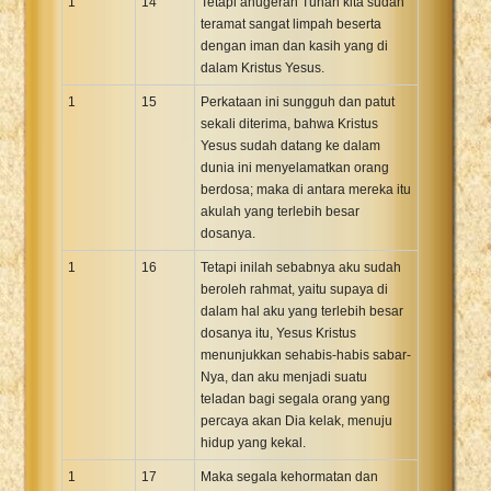
1
14
Tetapi anugerah Tuhan kita sudah
teramat sangat limpah beserta
dengan iman dan kasih yang di
dalam Kristus Yesus.
1
15
Perkataan ini sungguh dan patut
sekali diterima, bahwa Kristus
Yesus sudah datang ke dalam
dunia ini menyelamatkan orang
berdosa; maka di antara mereka itu
akulah yang terlebih besar
dosanya.
1
16
Tetapi inilah sebabnya aku sudah
beroleh rahmat, yaitu supaya di
dalam hal aku yang terlebih besar
dosanya itu, Yesus Kristus
menunjukkan sehabis-habis sabar-
Nya, dan aku menjadi suatu
teladan bagi segala orang yang
percaya akan Dia kelak, menuju
hidup yang kekal.
1
17
Maka segala kehormatan dan