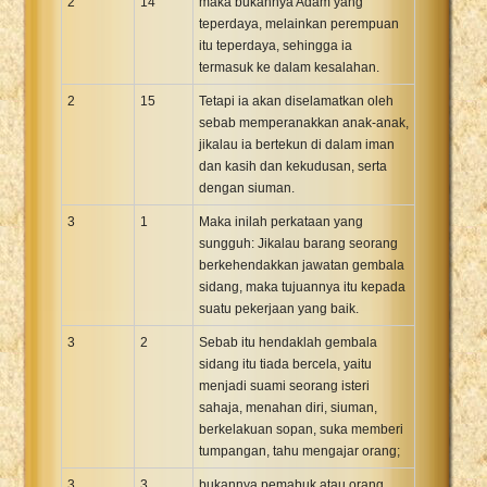
2
14
maka bukannya Adam yang
teperdaya, melainkan perempuan
itu teperdaya, sehingga ia
termasuk ke dalam kesalahan.
2
15
Tetapi ia akan diselamatkan oleh
sebab memperanakkan anak-anak,
jikalau ia bertekun di dalam iman
dan kasih dan kekudusan, serta
dengan siuman.
3
1
Maka inilah perkataan yang
sungguh: Jikalau barang seorang
berkehendakkan jawatan gembala
sidang, maka tujuannya itu kepada
suatu pekerjaan yang baik.
3
2
Sebab itu hendaklah gembala
sidang itu tiada bercela, yaitu
menjadi suami seorang isteri
sahaja, menahan diri, siuman,
berkelakuan sopan, suka memberi
tumpangan, tahu mengajar orang;
3
3
bukannya pemabuk atau orang