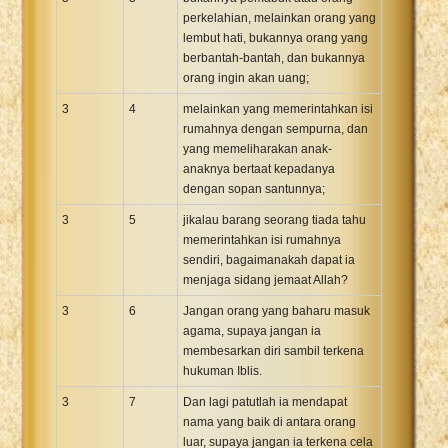
perkelahian, melainkan orang yang
lembut hati, bukannya orang yang
berbantah-bantah, dan bukannya
orang ingin akan uang;
3
4
melainkan yang memerintahkan isi
rumahnya dengan sempurna, dan
yang memeliharakan anak-
anaknya bertaat kepadanya
dengan sopan santunnya;
3
5
jikalau barang seorang tiada tahu
memerintahkan isi rumahnya
sendiri, bagaimanakah dapat ia
menjaga sidang jemaat Allah?
3
6
Jangan orang yang baharu masuk
agama, supaya jangan ia
membesarkan diri sambil terkena
hukuman Iblis.
3
7
Dan lagi patutlah ia mendapat
nama yang baik di antara orang
luar, supaya jangan ia terkena cela