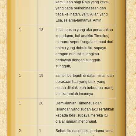
kemuliaan bagi Raja yang kekal,
yang tiada berkebinasaan dan
tiada kelihatan, yaitu Allah yang
Esa, selama-lamanya. Amin.
1
18
Inilah pesan yang aku pertaruhkan
kepadamu, hai anakku Timotius,
menurut seperti segala nubuat dari
halmu yang dahulu itu, supaya
dengan nubuat itu engkau
berlawan dengan sungguh-
sungguh,
1
19
sambil berteguh di dalam iman dan
perasaan hati yang baik, yang
sudah ditolak oleh beberapa orang
lalu karamlah imannya.
1
20
Demikianlah Himeneus dan
Iskandar, yang sudah aku serahkan
kepada Iblis, supaya mereka itu
diajar jangan menghujat.
2
1
Sebab itu nasehatku pertama-tama