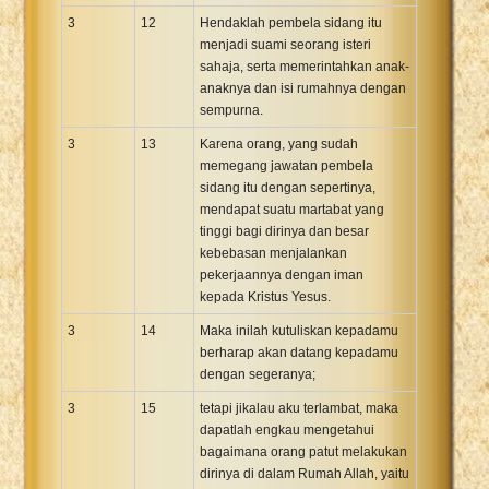
3
12
Hendaklah pembela sidang itu
menjadi suami seorang isteri
sahaja, serta memerintahkan anak-
anaknya dan isi rumahnya dengan
sempurna.
3
13
Karena orang, yang sudah
memegang jawatan pembela
sidang itu dengan sepertinya,
mendapat suatu martabat yang
tinggi bagi dirinya dan besar
kebebasan menjalankan
pekerjaannya dengan iman
kepada Kristus Yesus.
3
14
Maka inilah kutuliskan kepadamu
berharap akan datang kepadamu
dengan segeranya;
3
15
tetapi jikalau aku terlambat, maka
dapatlah engkau mengetahui
bagaimana orang patut melakukan
dirinya di dalam Rumah Allah, yaitu