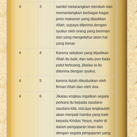
4
3
sambil melarangkan menikah dan
memantangkan berbagai-bagai
jenis makanan yang dijadikan
Allah, supaya diterima dengan
syukur oleh orang yang beriman
dan yang mengetahui akan hal
yang benar.
4
4
Karena sekalian yang dijadikan
Allah itu baik, dan satu pun tiada
patut terbuang, jikalau ia itu
diterima dengan syukur,
4
5
karena itulah dikuduskan oleh
firman Allah dan oleh doa.
4
6
Jikalau engkau ingatkan segala
perkara itu kepada saudara-
saudara kita, niscaya engkaulah
akan menjadi hamba yang baik
kepada Kristus Yesus, mahir di
dalam pengajaran iman dan
dengan segala pengajaran yang