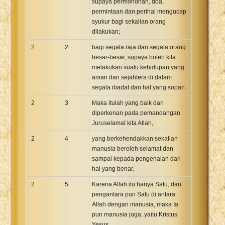
supaya permohonan, doa,
permintaan dan perihal mengucap
syukur bagi sekalian orang
dilakukan;
2
2
bagi segala raja dan segala orang
besar-besar, supaya boleh kita
melakukan suatu kehidupan yang
aman dan sejahtera di dalam
segala ibadat dan hal yang sopan.
2
3
Maka itulah yang baik dan
diperkenan pada pemandangan
Juruselamat kita Allah,
2
4
yang berkehendakkan sekalian
manusia beroleh selamat dan
sampai kepada pengenalan dari
hal yang benar.
2
5
Karena Allah itu hanya Satu, dan
pengantara pun Satu di antara
Allah dengan manusia, maka Ia
pun manusia juga, yaitu Kristus
Yesus,