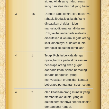
sidang Allah yang hidup, suatu
tiang dan alas dari hal yang benar.
3
16
Dengan tiada terkira-kira besarnya
rahasia ibadat kita: Ialah, Yang
dinyatakan di dalam tubuh
manusia, dibenarkan di dalam
Roh, kelihatan kepada malaekat,
diberitakan di antara segala orang
kafir, dipercayai di dalam dunia,
terangkat ke dalam kemuliaan.
4
1
Tetapi Roh itu berkata dengan
nyata, bahwa pada akhir zaman
beberapa orang akan gugur
daripada iman, sebab berpaling
kepada penguasa, yang
menyesatkan orang, dan kepada
beberapa pengajaran setan-setan,
4
2
oleh keadaan orang munafik yang
memberitakan dusta, yang di
dalam perasaannya seperti diselar
dengan besi hangat,