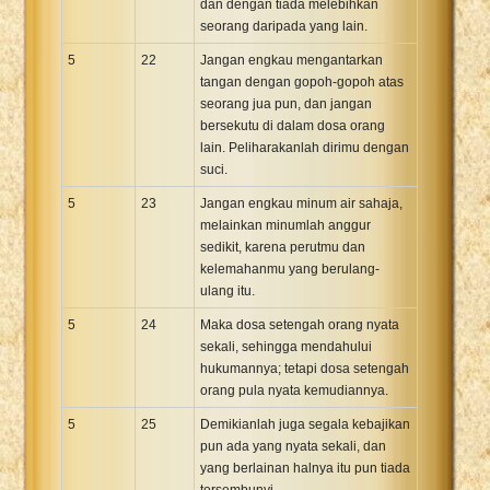
dan dengan tiada melebihkan
seorang daripada yang lain.
5
22
Jangan engkau mengantarkan
tangan dengan gopoh-gopoh atas
seorang jua pun, dan jangan
bersekutu di dalam dosa orang
lain. Peliharakanlah dirimu dengan
suci.
5
23
Jangan engkau minum air sahaja,
melainkan minumlah anggur
sedikit, karena perutmu dan
kelemahanmu yang berulang-
ulang itu.
5
24
Maka dosa setengah orang nyata
sekali, sehingga mendahului
hukumannya; tetapi dosa setengah
orang pula nyata kemudiannya.
5
25
Demikianlah juga segala kebajikan
pun ada yang nyata sekali, dan
yang berlainan halnya itu pun tiada
tersembunyi.