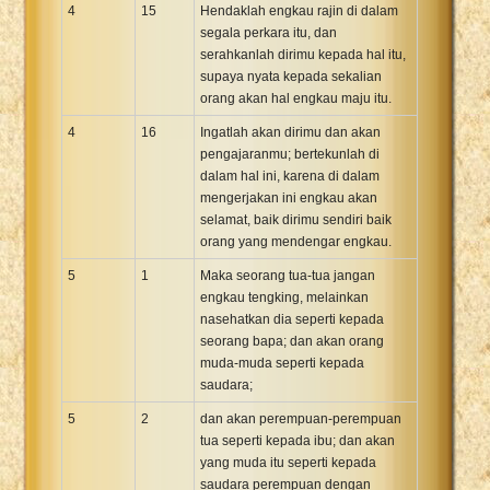
4
15
Hendaklah engkau rajin di dalam
segala perkara itu, dan
serahkanlah dirimu kepada hal itu,
supaya nyata kepada sekalian
orang akan hal engkau maju itu.
4
16
Ingatlah akan dirimu dan akan
pengajaranmu; bertekunlah di
dalam hal ini, karena di dalam
mengerjakan ini engkau akan
selamat, baik dirimu sendiri baik
orang yang mendengar engkau.
5
1
Maka seorang tua-tua jangan
engkau tengking, melainkan
nasehatkan dia seperti kepada
seorang bapa; dan akan orang
muda-muda seperti kepada
saudara;
5
2
dan akan perempuan-perempuan
tua seperti kepada ibu; dan akan
yang muda itu seperti kepada
saudara perempuan dengan