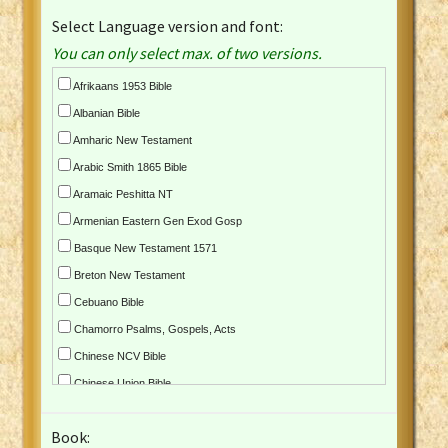
Select Language version and font:
You can only select max. of two versions.
Afrikaans 1953 Bible
Albanian Bible
Amharic New Testament
Arabic Smith 1865 Bible
Aramaic Peshitta NT
Armenian Eastern Gen Exod Gosp
Basque New Testament 1571
Breton New Testament
Cebuano Bible
Chamorro Psalms, Gospels, Acts
Chinese NCV Bible
Chinese Union Bible
Croatian Bible
Book:
Czech Kralicka Bible