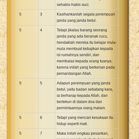
sehabis-habis suci.
5
3
Kasihankanlah segala perempuan
janda yang janda betul.
5
4
Tetapi jikalau barang seorang
janda yang ada beranak cucu,
hendaklah mereka itu belajar mula-
mula membuat kebajikan kepada
isi rumahnya sendiri, dan
membalas kepada orang tuanya;
karena inilah yang berkenan pada
pemandangan Allah.
5
5
Adapun perempuan yang janda
betul, yaitu badan sebatang kara,
ia berharap kepada Allah, dan
bertekun di dalam doa dan
permintaannya siang malam.
5
6
Tetapi yang mencari kesukaan itu
hidup seperti mati.
5
7
Maka inilah engkau pesankan,