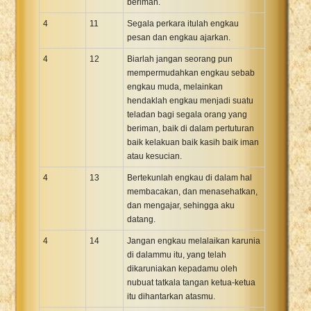
beriman.
4
11
Segala perkara itulah engkau
pesan dan engkau ajarkan.
4
12
Biarlah jangan seorang pun
mempermudahkan engkau sebab
engkau muda, melainkan
hendaklah engkau menjadi suatu
teladan bagi segala orang yang
beriman, baik di dalam pertuturan
baik kelakuan baik kasih baik iman
atau kesucian.
4
13
Bertekunlah engkau di dalam hal
membacakan, dan menasehatkan,
dan mengajar, sehingga aku
datang.
4
14
Jangan engkau melalaikan karunia
di dalammu itu, yang telah
dikaruniakan kepadamu oleh
nubuat tatkala tangan ketua-ketua
itu dihantarkan atasmu.