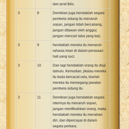
dan jerat Iblis.
3
8
Demikian juga hendaklah segala
pembela sidang itu menaruh
sopan, jangan lidah bercabang,
jangan ditawan oleh anggur,
jangan mencari laba yang keji;
3
9
hendaklah mereka itu menaruh
rahasia iman di dalam perasaan
hati yang suci.
3
10
Dan lagi hendaklah orang itu diuji
dahulu. Kemudian, jikalau mereka
itu tiada bercacat cela, biarlah
mereka itu memegang jawatan
pembela sidang itu.
3
11
Demikian juga hendaklah segala
isterinya itu menaruh sopan,
jangan menfitnahkan orang, maka
hendaklah mereka itu menahan
diri, dan dipercayai di dalam
segala perkara.