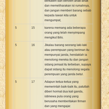
berkawin dan beroleh anak-anak
dan memeliharakan isi rumahnya,
dan jangan memberi barang sebab
kepada lawan kita untuk
mengumpat,
5
15
karena memang ada beberapa
orang yang telah menyimpang
mengikut Iblis.
5
16
Jikalau barang seorang laki-laki
atau perempuan yang beriman itu
mempunyai janda, hendaklah ia
menolong mereka itu dan jangan
sidang jemaat itu terbeban, supaya
dapat sidang itu menolong segala
perempuan yang janda betul.
5
17
Adapun ketua-ketua yang
memerintah baik-baik itu, patutlah
diberi hormat dua kali ganda,
istimewa pula orang yang
berusaha memberitakan firman
dan yang mengajar.