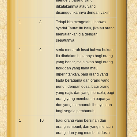
mengerti barang yang
dikatakannya atau yang
disungguhkannya dengan yakin.
1
8
Tetapi kita mengetahui bahwa
syariat Taurat itu baik, jikalau orang
menjalankan dia dengan
sepatutnya,
1
9
serta menaruh insaf bahwa hukum
itu diadakan bukannya bagi orang
yang benar, melainkan bagi orang
fasik dan yang tiada mau
diperintahkan, bagi orang yang
tiada beragama dan orang yang
penuh dengan dosa, bagi orang
yang najis dan yang mencela, bagi
orang yang membunuh bapanya
dan yang membunuh ibunya, dan
bagi segala pembunuh,
1
10
bagi orang yang berzinah dan
orang semburit, dan yang mencuri
orang, dan yang membuat dusta