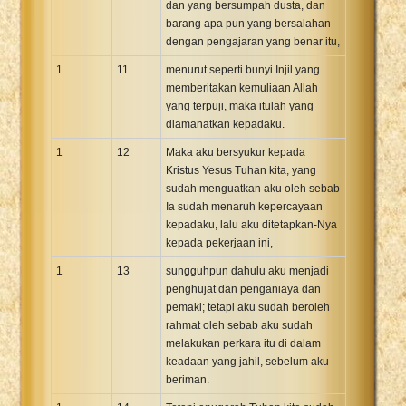
dan yang bersumpah dusta, dan
barang apa pun yang bersalahan
dengan pengajaran yang benar itu,
1
11
menurut seperti bunyi Injil yang
memberitakan kemuliaan Allah
yang terpuji, maka itulah yang
diamanatkan kepadaku.
1
12
Maka aku bersyukur kepada
Kristus Yesus Tuhan kita, yang
sudah menguatkan aku oleh sebab
Ia sudah menaruh kepercayaan
kepadaku, lalu aku ditetapkan-Nya
kepada pekerjaan ini,
1
13
sungguhpun dahulu aku menjadi
penghujat dan penganiaya dan
pemaki; tetapi aku sudah beroleh
rahmat oleh sebab aku sudah
melakukan perkara itu di dalam
keadaan yang jahil, sebelum aku
beriman.