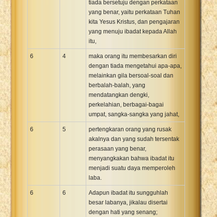
tiada bersetuju dengan perkataan
yang benar, yaitu perkataan Tuhan
kita Yesus Kristus, dan pengajaran
yang menuju ibadat kepada Allah
itu,
6
4
maka orang itu membesarkan diri
dengan tiada mengetahui apa-apa,
melainkan gila bersoal-soal dan
berbalah-balah, yang
mendatangkan dengki,
perkelahian, berbagai-bagai
umpat, sangka-sangka yang jahat,
6
5
pertengkaran orang yang rusak
akalnya dan yang sudah tersentak
perasaan yang benar,
menyangkakan bahwa ibadat itu
menjadi suatu daya memperoleh
laba.
6
6
Adapun ibadat itu sungguhlah
besar labanya, jikalau disertai
dengan hati yang senang;