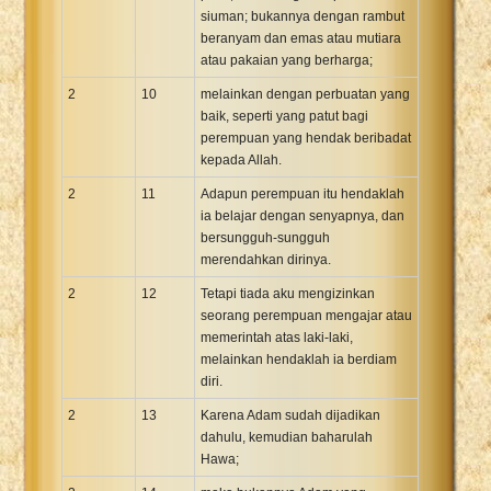
siuman; bukannya dengan rambut
beranyam dan emas atau mutiara
atau pakaian yang berharga;
2
10
melainkan dengan perbuatan yang
baik, seperti yang patut bagi
perempuan yang hendak beribadat
kepada Allah.
2
11
Adapun perempuan itu hendaklah
ia belajar dengan senyapnya, dan
bersungguh-sungguh
merendahkan dirinya.
2
12
Tetapi tiada aku mengizinkan
seorang perempuan mengajar atau
memerintah atas laki-laki,
melainkan hendaklah ia berdiam
diri.
2
13
Karena Adam sudah dijadikan
dahulu, kemudian baharulah
Hawa;