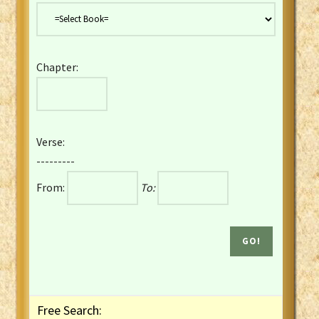
Danish Bible
Dutch Staten Vertaling Bible
Eng. KJV&Book of Mormon
Chapter:
English YLT 1898 Bible
Estonian Genesis New Testament
Finnish 1776 Bible
Finnish 1938 Bible
Verse:
French Darby Bible
---------
French Louis Segond Bible
From:
To:
Gaelic (Manx) Selections
Gaelic (Scottish) Mark
Georgian Gospels Acts James
German Luther 1912 Bible
Gothic NT AmbrosianusA Partial
Greek Modern Bible
Greek NT Byzantine Majority
Free Search:
Greek NT Textus Receptus