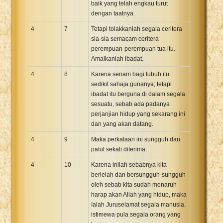
baik yang telah engkau turut
dengan taatnya.
4
7
Tetapi tolakkanlah segala ceritera
sia-sia semacam ceritera
perempuan-perempuan tua itu.
Amalkanlah ibadat.
4
8
Karena senam bagi tubuh itu
sedikit sahaja gunanya; tetapi
ibadat itu berguna di dalam segala
sesuatu, sebab ada padanya
perjanjian hidup yang sekarang ini
dan yang akan datang.
4
9
Maka perkataan ini sungguh dan
patut sekali diterima.
4
10
Karena inilah sebabnya kita
berlelah dan bersungguh-sungguh
oleh sebab kita sudah menaruh
harap akan Allah yang hidup, maka
Ialah Juruselamat segala manusia,
istimewa pula segala orang yang