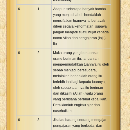
6
1
Adapun seberapa banyak hamba
yang menjadi abdi, hendaklah
mensifatkan tuannya itu berlayak
diberi segala kehormatan, supaya
jangan menjadi suatu hujat kepada
nama Allah dan pengajaran (Injil)
itu.
6
2
Maka orang yang bertuankan
orang beriman itu, janganlah
mempermudahkan tuannya itu oleh
sebab menjadi bersaudara,
melainkan hendaklah orang itu
terlebih taat lagi kepada tuannya,
oleh sebab tuannya itu beriman
dan dikasihi (Allah), yaitu orang
yang berusaha berbuat kebajikan.
Demikianlah engkau ajar dan
nasehatkan.
6
3
Jikalau barang seorang mengajar
pengajaran yang berbeda, dan