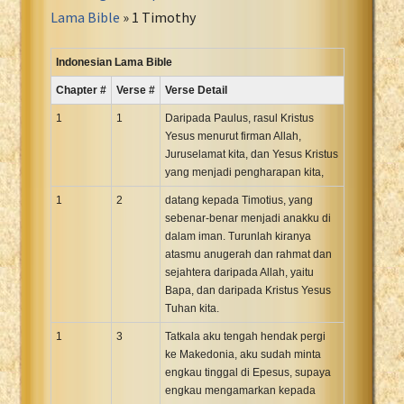
Portuguese Bible
Lama Bible
» 1 Timothy
Romanian Cornilescu Bible
Russian Synodal 1876 Bible
Indonesian Lama Bible
Russian Synodal Bible KOI8
Chapter #
Verse #
Verse Detail
Russian Synodal Bible Win-1251
1
1
Daripada Paulus, rasul Kristus
Shuar New Testament
Yesus menurut firman Allah,
Juruselamat kita, dan Yesus Kristus
Spanish RV 1909 Bible
yang menjadi pengharapan kita,
Spanish Sag. Escrituras 1569
1
2
datang kepada Timotius, yang
Swahili New Testament
sebenar-benar menjadi anakku di
Swedish 1917 Bible
dalam iman. Turunlah kiranya
Tagalog 1905
atasmu anugerah dan rahmat dan
sejahtera daripada Allah, yaitu
Tagalog John and James
Bapa, dan daripada Kristus Yesus
Turkish Bible
Tuhan kita.
Ukrainian 1871 NT
1
3
Tatkala aku tengah hendak pergi
Ukrainian Bible
ke Makedonia, aku sudah minta
engkau tinggal di Epesus, supaya
Uma New Testament
engkau mengamarkan kepada
Vietnamese 1934 Bible