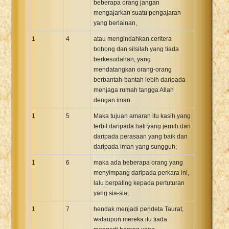
beberapa orang jangan
Xhosa Bible
mengajarkan suatu pengajaran
yang berlainan,
1
4
atau mengindahkan ceritera
bohong dan silsilah yang tiada
berkesudahan, yang
mendatangkan orang-orang
berbantah-bantah lebih daripada
menjaga rumah tangga Allah
dengan iman.
1
5
Maka tujuan amaran itu kasih yang
terbit daripada hati yang jernih dan
daripada perasaan yang baik dan
daripada iman yang sungguh;
1
6
maka ada beberapa orang yang
menyimpang daripada perkara ini,
lalu berpaling kepada pertuturan
yang sia-sia,
1
7
hendak menjadi pendeta Taurat,
walaupun mereka itu tiada