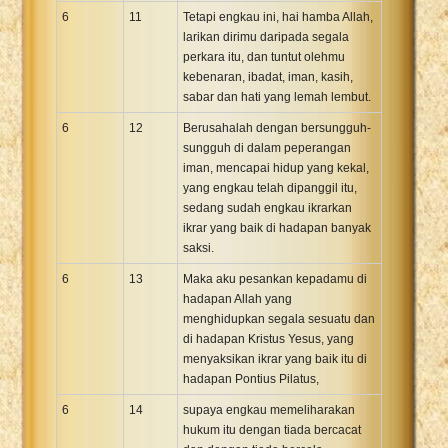
6
11
Tetapi engkau ini, hai hamba Allah,
larikan dirimu daripada segala
perkara itu, dan tuntut olehmu
kebenaran, ibadat, iman, kasih,
sabar dan hati yang lemah lembut.
6
12
Berusahalah dengan bersungguh-
sungguh di dalam peperangan
iman, mencapai hidup yang kekal,
yang engkau telah dipanggil itu,
sedang sudah engkau ikrarkan
ikrar yang baik di hadapan banyak
saksi.
6
13
Maka aku pesankan kepadamu di
hadapan Allah yang
menghidupkan segala sesuatu dan
di hadapan Kristus Yesus, yang
menyaksikan ikrar yang baik itu di
hadapan Pontius Pilatus,
6
14
supaya engkau memeliharakan
hukum itu dengan tiada bercacat