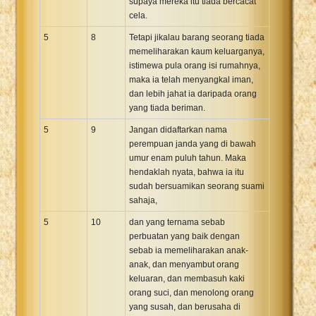
supaya mereka itu tiada bercacat
cela.
5
8
Tetapi jikalau barang seorang tiada
memeliharakan kaum keluarganya,
istimewa pula orang isi rumahnya,
maka ia telah menyangkal iman,
dan lebih jahat ia daripada orang
yang tiada beriman.
5
9
Jangan didaftarkan nama
perempuan janda yang di bawah
umur enam puluh tahun. Maka
hendaklah nyata, bahwa ia itu
sudah bersuamikan seorang suami
sahaja,
5
10
dan yang ternama sebab
perbuatan yang baik dengan
sebab ia memeliharakan anak-
anak, dan menyambut orang
keluaran, dan membasuh kaki
orang suci, dan menolong orang
yang susah, dan berusaha di