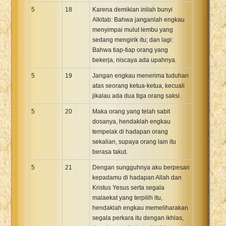
5
18
Karena demikian inilah bunyi
Alkitab: Bahwa janganlah engkau
menyimpai mulut lembu yang
sedang mengirik itu; dan lagi:
Bahwa tiap-tiap orang yang
bekerja, niscaya ada upahnya.
5
19
Jangan engkau menerima tuduhan
atas seorang ketua-ketua, kecuali
jikalau ada dua tiga orang saksi.
5
20
Maka orang yang telah sabit
dosanya, hendaklah engkau
tempelak di hadapan orang
sekalian, supaya orang lain itu
berasa takut.
5
21
Dengan sungguhnya aku berpesan
kepadamu di hadapan Allah dan
Kristus Yesus serta segala
malaekat yang terpilih itu,
hendaklah engkau memeliharakan
segala perkara itu dengan ikhlas,