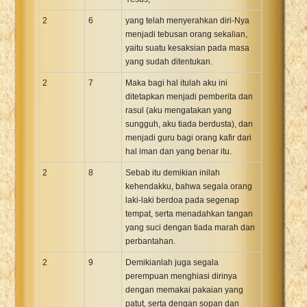
2
6
yang telah menyerahkan diri-Nya
menjadi tebusan orang sekalian,
yaitu suatu kesaksian pada masa
yang sudah ditentukan.
2
7
Maka bagi hal itulah aku ini
ditetapkan menjadi pemberita dan
rasul (aku mengatakan yang
sungguh, aku tiada berdusta), dan
menjadi guru bagi orang kafir dari
hal iman dan yang benar itu.
2
8
Sebab itu demikian inilah
kehendakku, bahwa segala orang
laki-laki berdoa pada segenap
tempat, serta menadahkan tangan
yang suci dengan tiada marah dan
perbantahan.
2
9
Demikianlah juga segala
perempuan menghiasi dirinya
dengan memakai pakaian yang
patut, serta dengan sopan dan