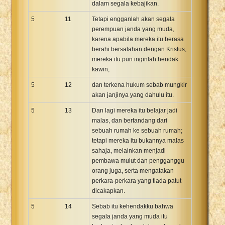
dalam segala kebajikan.
5
11
Tetapi engganlah akan segala
perempuan janda yang muda,
karena apabila mereka itu berasa
berahi bersalahan dengan Kristus,
mereka itu pun inginlah hendak
kawin,
5
12
dan terkena hukum sebab mungkir
akan janjinya yang dahulu itu.
5
13
Dan lagi mereka itu belajar jadi
malas, dan bertandang dari
sebuah rumah ke sebuah rumah;
tetapi mereka itu bukannya malas
sahaja, melainkan menjadi
pembawa mulut dan pengganggu
orang juga, serta mengatakan
perkara-perkara yang tiada patut
dicakapkan.
5
14
Sebab itu kehendakku bahwa
segala janda yang muda itu