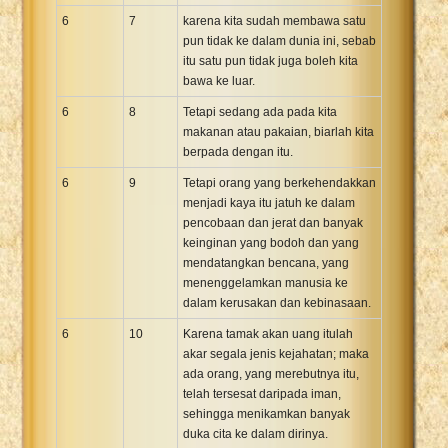
6
7
karena kita sudah membawa satu
pun tidak ke dalam dunia ini, sebab
itu satu pun tidak juga boleh kita
bawa ke luar.
6
8
Tetapi sedang ada pada kita
makanan atau pakaian, biarlah kita
berpada dengan itu.
6
9
Tetapi orang yang berkehendakkan
menjadi kaya itu jatuh ke dalam
pencobaan dan jerat dan banyak
keinginan yang bodoh dan yang
mendatangkan bencana, yang
menenggelamkan manusia ke
dalam kerusakan dan kebinasaan.
6
10
Karena tamak akan uang itulah
akar segala jenis kejahatan; maka
ada orang, yang merebutnya itu,
telah tersesat daripada iman,
sehingga menikamkan banyak
duka cita ke dalam dirinya.