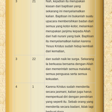
3
21
Nah, kejadian itu merupakan
kiasan dari baptisan yang
sekarang ini menyelamatkan
kalian. Baptisan ini bukanlah suatu
upacara membersihkan badan dari
semua yang kotor-kotor, melainkan
merupakan janjimu kepada Allah
dari hati nurani yang baik. Baptisan
itu menyelamatkan kalian karena
Yesus Kristus sudah hidup kembali
dari kematian,
3
22
dan sudah naik ke surga. Sekarang
Ia berkuasa bersama dengan Allah
dan memerintah semua malaikat,
semua penguasa serta semua
kekuatan.
4
1
Karena Kristus sudah menderita
secara jasmani, kalian juga harus
memperkuat diri dengan pendirian
yang seperti itu. Sebab orang yang
menderita secara badani, tidak lagi
berbuat dosa.