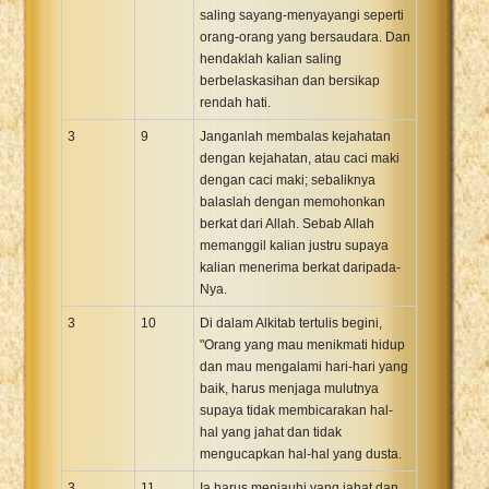
saling sayang-menyayangi seperti
orang-orang yang bersaudara. Dan
hendaklah kalian saling
berbelaskasihan dan bersikap
rendah hati.
3
9
Janganlah membalas kejahatan
dengan kejahatan, atau caci maki
dengan caci maki; sebaliknya
balaslah dengan memohonkan
berkat dari Allah. Sebab Allah
memanggil kalian justru supaya
kalian menerima berkat daripada-
Nya.
3
10
Di dalam Alkitab tertulis begini,
"Orang yang mau menikmati hidup
dan mau mengalami hari-hari yang
baik, harus menjaga mulutnya
supaya tidak membicarakan hal-
hal yang jahat dan tidak
mengucapkan hal-hal yang dusta.
3
11
Ia harus menjauhi yang jahat dan