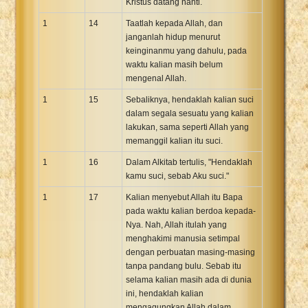
Kristus datang nanti.
1
14
Taatlah kepada Allah, dan
janganlah hidup menurut
keinginanmu yang dahulu, pada
waktu kalian masih belum
mengenal Allah.
1
15
Sebaliknya, hendaklah kalian suci
dalam segala sesuatu yang kalian
lakukan, sama seperti Allah yang
memanggil kalian itu suci.
1
16
Dalam Alkitab tertulis, "Hendaklah
kamu suci, sebab Aku suci."
1
17
Kalian menyebut Allah itu Bapa
pada waktu kalian berdoa kepada-
Nya. Nah, Allah itulah yang
menghakimi manusia setimpal
dengan perbuatan masing-masing
tanpa pandang bulu. Sebab itu
selama kalian masih ada di dunia
ini, hendaklah kalian
mengagungkan Allah dalam