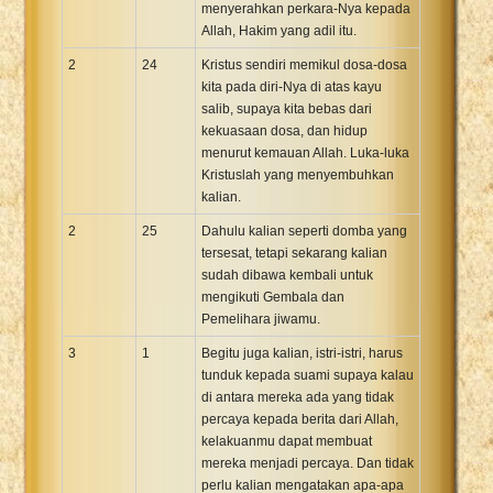
menyerahkan perkara-Nya kepada
Allah, Hakim yang adil itu.
2
24
Kristus sendiri memikul dosa-dosa
kita pada diri-Nya di atas kayu
salib, supaya kita bebas dari
kekuasaan dosa, dan hidup
menurut kemauan Allah. Luka-luka
Kristuslah yang menyembuhkan
kalian.
2
25
Dahulu kalian seperti domba yang
tersesat, tetapi sekarang kalian
sudah dibawa kembali untuk
mengikuti Gembala dan
Pemelihara jiwamu.
3
1
Begitu juga kalian, istri-istri, harus
tunduk kepada suami supaya kalau
di antara mereka ada yang tidak
percaya kepada berita dari Allah,
kelakuanmu dapat membuat
mereka menjadi percaya. Dan tidak
perlu kalian mengatakan apa-apa