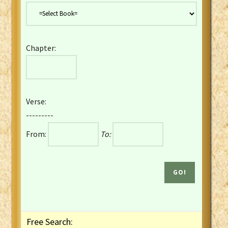
Danish Bible
Dutch Staten Vertaling Bible
Eng. KJV&Book of Mormon
Chapter:
English YLT 1898 Bible
Estonian Genesis New Testament
Finnish 1776 Bible
Finnish 1938 Bible
Verse:
French Darby Bible
---------
French Louis Segond Bible
From:
To:
Gaelic (Manx) Selections
Gaelic (Scottish) Mark
Georgian Gospels Acts James
German Luther 1912 Bible
Gothic NT AmbrosianusA Partial
Greek Modern Bible
Greek NT Byzantine Majority
Free Search:
Greek NT Textus Receptus