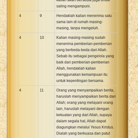
saling mengampuni.
4
9
Hendaklah kalian menerima satu
sama lain di rumah masing-
masing, tanpa mengeluh.
4
10
Kalian masing-masing sudah
menerima pemberian-pemberian
yang berbeda-beda dari Allah.
Sebab itu sebagai pengelola yang
baik dari pemberian-pemberian
Allah, hendaklah kalian
menggunakan kemampuan itu
untuk kepentingan bersama.
4
11
Orang yang menyampaikan berita,
haruslah menyampaikan berita dari
Allah; orang yang melayani orang
lain, haruslah melayani dengan
kekuatan yang dari Allah, supaya
dalam segala hal, Allah dapat
diagungkan melalui Yesus Kristus.
Dialah yang berkuasa dan patut