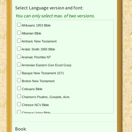
Select Language version and font:
You can only select max. of two versions.
Afrikaans 1953 Bible
Albanian Bible
Amharic New Testament
Arabic Smith 1865 Bible
Aramaic Peshitta NT
Armenian Eastern Gen Exod Gosp
Basque New Testament 1571
Breton New Testament
Cebuano Bible
Chamorro Psalms, Gospels, Acts
Chinese NCV Bible
Chinese Union Bible
Croatian Bible
Book:
Czech Kralicka Bible