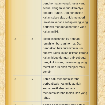
penghormatan yang khusus yang
sesuai dengan kedudukan-Nya
sebagai Tuhan. Dan hendaklah
kalian selalu siap untuk memberi
jawaban kepada setiap orang yang
bertanya mengenai harapan yang
kalian miliki.
3
16
Tetapi lakukanlah itu dengan
lemah lembut dan hormat. Dan
hendaklah hati nuranimu murni,
supaya kalau kalian difitnah karena
kalian hidup dengan baik sebagai
pengikut Kristus, maka orang yang
memfitnah itu akan menjadi malu
sendiri.
3
17
Lebih baik menderita karena
berbuat baik--kalau itu adalah
kemauan Allah--daripada
menderita karena melakukan yang
jahat.
3
18
Sebab Kristus sendiri mati hanya