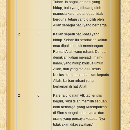
Tuhan. Ia bagaikan batu yang
hidup, batu yang dibuang oleh
manusia karena dianggap tidak
berguna; tetapi yang dipilih oleh
Allah sebagai batu yang berharga.
2
5
Kalian seperti batu-batu yang
hidup. Sebab itu hendaklah kalian
mau dipakai untuk membangun
Rumah Allah yang rohani. Dengan
demikian kalian menjadi imam-
imam, yang hidup khusus untuk
Allah, dan yang melalui Yesus
Kristus mempersembahkan kepada
Allah, kurban rohani yang
berkenan di hati Allah.
2
6
Karena di dalam Alkitab tertulis
begini, "Aku telah memilih sebuah
batu berharga, yang Kutempatkan
di Sion sebagai batu utama; dan
orang yang percaya kepada-Nya
tidak akan dikecewakan."