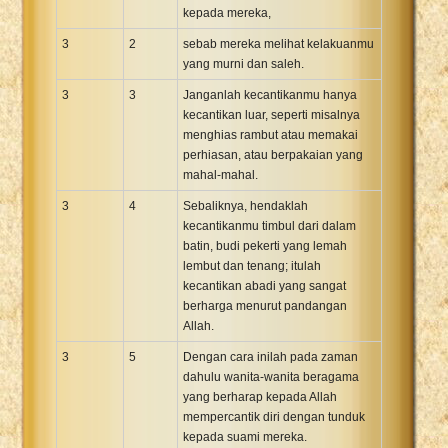
kepada mereka,
3
2
sebab mereka melihat kelakuanmu
yang murni dan saleh.
3
3
Janganlah kecantikanmu hanya
kecantikan luar, seperti misalnya
menghias rambut atau memakai
perhiasan, atau berpakaian yang
mahal-mahal.
3
4
Sebaliknya, hendaklah
kecantikanmu timbul dari dalam
batin, budi pekerti yang lemah
lembut dan tenang; itulah
kecantikan abadi yang sangat
berharga menurut pandangan
Allah.
3
5
Dengan cara inilah pada zaman
dahulu wanita-wanita beragama
yang berharap kepada Allah
mempercantik diri dengan tunduk
kepada suami mereka.