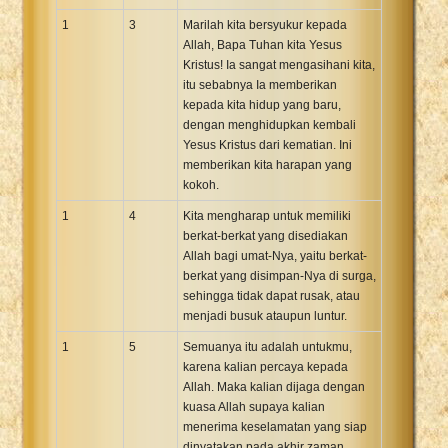
Xhosa Bible
1
3
Marilah kita bersyukur kepada
Allah, Bapa Tuhan kita Yesus
Kristus! Ia sangat mengasihani kita,
itu sebabnya Ia memberikan
kepada kita hidup yang baru,
dengan menghidupkan kembali
Yesus Kristus dari kematian. Ini
memberikan kita harapan yang
kokoh.
1
4
Kita mengharap untuk memiliki
berkat-berkat yang disediakan
Allah bagi umat-Nya, yaitu berkat-
berkat yang disimpan-Nya di surga,
sehingga tidak dapat rusak, atau
menjadi busuk ataupun luntur.
1
5
Semuanya itu adalah untukmu,
karena kalian percaya kepada
Allah. Maka kalian dijaga dengan
kuasa Allah supaya kalian
menerima keselamatan yang siap
dinyatakan pada akhir zaman