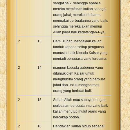
sangat baik, sehingga apabila
mereka memfitnah kalian sebagai
orang jahat, mereka toh harus
mengakui perbuatanmu yang baik,
sehingga mereka akan memuji
Allah pada hari kedatangan-Nya.
2
13
Demi Tuhan, hendaklah kalian
tunduk kepada setiap penguasa
manusia: baik kepada Kaisar yang
menjadi penguasa yang terutama,
2
14
maupun kepada gubernur yang
ditunjuk oleh Kaisar untuk
menghukum orang yang berbuat
jahat dan untuk menghormati
orang yang berbuat baik.
2
15
Sebab Allah mau supaya dengan
perbuatan-perbuatanmu yang baik
kalian menutup mulut orang yang
bercakap bodoh.
2
16
Hendaklah kalian hidup sebagai