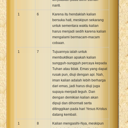
nanti.
1
6
Karena itu hendaklah kalian
bersuka hati, meskipun sekarang
untuk sementara waktu kalian
harus menjadi sedih karena kalian
mengalami bermacam-macam
cobaan.
1
7
Tujuannya ialah untuk
membuktikan apakah kalian
sungguh-sungguh percaya kepada
Tuhan atau tidak. Emas yang dapat
rusak pun, diuji dengan api. Nah,
iman kalian adalah lebih berharga
dari emas, jadi harus diuji juga
supaya menjadi teguh. Dan
dengan demikian kalian akan
dipuji dan dihormati serta
ditinggikan pada hari Yesus Kristus
datang kembali.
1
8
Kalian mengasihi-Nya, meskipun