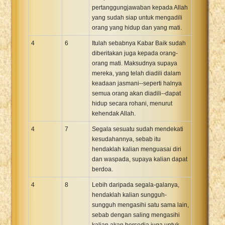
pertanggungjawaban kepada Allah
yang sudah siap untuk mengadili
orang yang hidup dan yang mati.
4
6
Itulah sebabnya Kabar Baik sudah
diberitakan juga kepada orang-
orang mati. Maksudnya supaya
mereka, yang telah diadili dalam
keadaan jasmani--seperti halnya
semua orang akan diadili--dapat
hidup secara rohani, menurut
kehendak Allah.
4
7
Segala sesuatu sudah mendekati
kesudahannya, sebab itu
hendaklah kalian menguasai diri
dan waspada, supaya kalian dapat
berdoa.
4
8
Lebih daripada segala-galanya,
hendaklah kalian sungguh-
sungguh mengasihi satu sama lain,
sebab dengan saling mengasihi
kalian akan bersedia juga untuk