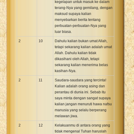
kegelapan untuk masuk ke dalam
terang-Nya yang gemilang, dengan
maksud supaya kalian
menyebarkan berita tentang
perbuatan-perbuatan-Nya yang
luar biasa.
2
10
Dahulu kalian bukan umat Allah,
tetapi sekarang kalian adalah umat
Allah. Dahulu kalian tidak
dikasihani oleh Allah, tetapi
sekarang kalian menerima belas
kasihan-Nya.
2
11
Saudara-saudara yang tercinta!
Kalian adalah orang asing dan
perantau di dunia ini. Sebab itu
saya minta dengan sangat supaya
kalian jangan menuruti hawa nafsu
manusia yang selalu berperang
melawan jiwa.
2
12
Kelakuanmu di antara orang yang
tidak mengenal Tuhan haruslah