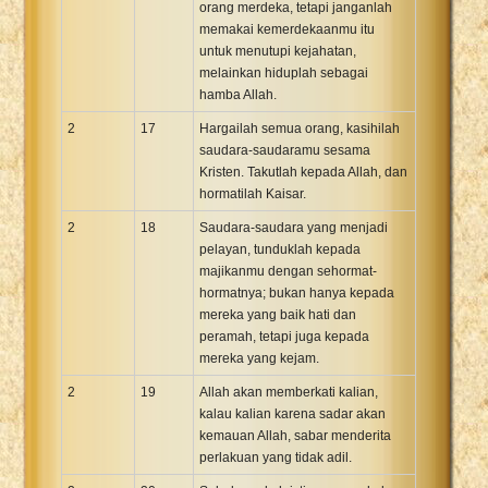
orang merdeka, tetapi janganlah
memakai kemerdekaanmu itu
untuk menutupi kejahatan,
melainkan hiduplah sebagai
hamba Allah.
2
17
Hargailah semua orang, kasihilah
saudara-saudaramu sesama
Kristen. Takutlah kepada Allah, dan
hormatilah Kaisar.
2
18
Saudara-saudara yang menjadi
pelayan, tunduklah kepada
majikanmu dengan sehormat-
hormatnya; bukan hanya kepada
mereka yang baik hati dan
peramah, tetapi juga kepada
mereka yang kejam.
2
19
Allah akan memberkati kalian,
kalau kalian karena sadar akan
kemauan Allah, sabar menderita
perlakuan yang tidak adil.