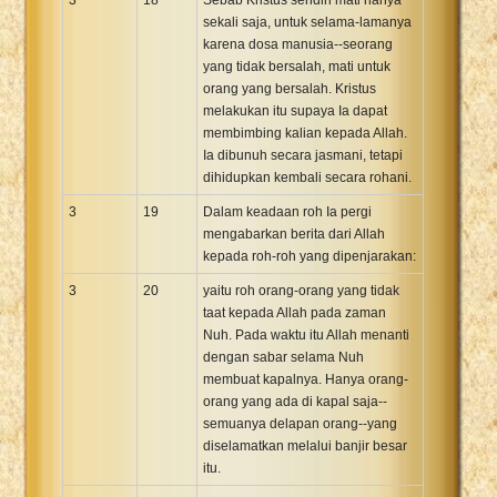
sekali saja, untuk selama-lamanya
karena dosa manusia--seorang
yang tidak bersalah, mati untuk
orang yang bersalah. Kristus
melakukan itu supaya Ia dapat
membimbing kalian kepada Allah.
Ia dibunuh secara jasmani, tetapi
dihidupkan kembali secara rohani.
3
19
Dalam keadaan roh Ia pergi
mengabarkan berita dari Allah
kepada roh-roh yang dipenjarakan:
3
20
yaitu roh orang-orang yang tidak
taat kepada Allah pada zaman
Nuh. Pada waktu itu Allah menanti
dengan sabar selama Nuh
membuat kapalnya. Hanya orang-
orang yang ada di kapal saja--
semuanya delapan orang--yang
diselamatkan melalui banjir besar
itu.