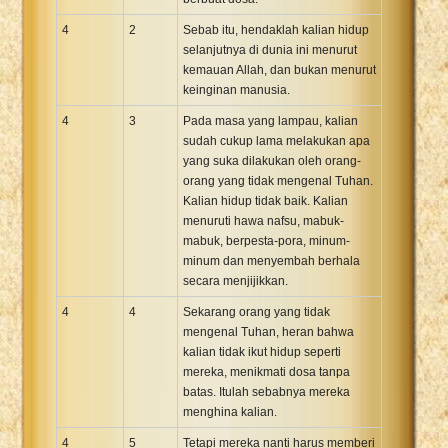
4
2
Sebab itu, hendaklah kalian hidup
selanjutnya di dunia ini menurut
kemauan Allah, dan bukan menurut
keinginan manusia.
4
3
Pada masa yang lampau, kalian
sudah cukup lama melakukan apa
yang suka dilakukan oleh orang-
orang yang tidak mengenal Tuhan.
Kalian hidup tidak baik. Kalian
menuruti hawa nafsu, mabuk-
mabuk, berpesta-pora, minum-
minum dan menyembah berhala
secara menjijikkan.
4
4
Sekarang orang yang tidak
mengenal Tuhan, heran bahwa
kalian tidak ikut hidup seperti
mereka, menikmati dosa tanpa
batas. Itulah sebabnya mereka
menghina kalian.
4
5
Tetapi mereka nanti harus memberi