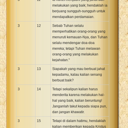
melakukan yang baik; hendaklah ia
berjuang sungguh-sungguh untuk
mendapatkan perdamaian.
3
12
Sebab Tuhan selalu
memperhatikan orang-orang yang
menuruti kemauan-Nya, dan Tuhan
selalu mendengar doa-doa
mereka; tetapi Tuhan melawan
orang-orang yang melakukan
kejahatan."
3
13
Siapakah yang mau berbuat jahat
kepadamu, kalau kalian senang
berbuat baik?
3
14
Tetapi sekalipun kalian harus
menderita karena melakukan hal-
hal yang baik, kalian beruntung!
Janganlah takut kepada siapa pun,
dan jangan khawatir.
3
15
Tetapi di dalam hatimu, hendaklah
kalian memberikan kepada Kristus