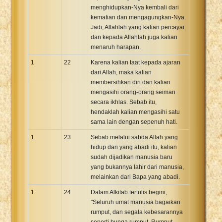
menghidupkan-Nya kembali dari
kematian dan mengagungkan-Nya.
Jadi, Allahlah yang kalian percayai
dan kepada Allahlah juga kalian
menaruh harapan.
1
22
Karena kalian taat kepada ajaran
dari Allah, maka kalian
membersihkan diri dan kalian
mengasihi orang-orang seiman
secara ikhlas. Sebab itu,
hendaklah kalian mengasihi satu
sama lain dengan sepenuh hati.
1
23
Sebab melalui sabda Allah yang
hidup dan yang abadi itu, kalian
sudah dijadikan manusia baru
yang bukannya lahir dari manusia,
melainkan dari Bapa yang abadi.
1
24
Dalam Alkitab tertulis begini,
"Seluruh umat manusia bagaikan
rumput, dan segala kebesarannya
seperti bunga rumput. Rumput