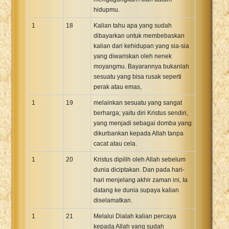
hidupmu.
1
18
Kalian tahu apa yang sudah
dibayarkan untuk membebaskan
kalian dari kehidupan yang sia-sia
yang diwariskan oleh nenek
moyangmu. Bayarannya bukanlah
sesuatu yang bisa rusak seperti
perak atau emas,
1
19
melainkan sesuatu yang sangat
berharga; yaitu diri Kristus sendiri,
yang menjadi sebagai domba yang
dikurbankan kepada Allah tanpa
cacat atau cela.
1
20
Kristus dipilih oleh Allah sebelum
dunia diciptakan. Dan pada hari-
hari menjelang akhir zaman ini, Ia
datang ke dunia supaya kalian
diselamatkan.
1
21
Melalui Dialah kalian percaya
kepada Allah yang sudah