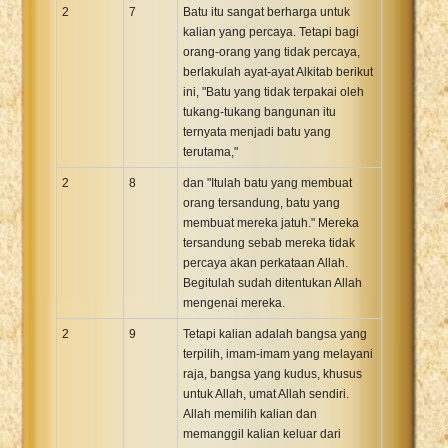
2
7
Batu itu sangat berharga untuk
kalian yang percaya. Tetapi bagi
orang-orang yang tidak percaya,
berlakulah ayat-ayat Alkitab berikut
ini, "Batu yang tidak terpakai oleh
tukang-tukang bangunan itu
ternyata menjadi batu yang
terutama,"
2
8
dan "Itulah batu yang membuat
orang tersandung, batu yang
membuat mereka jatuh." Mereka
tersandung sebab mereka tidak
percaya akan perkataan Allah.
Begitulah sudah ditentukan Allah
mengenai mereka.
2
9
Tetapi kalian adalah bangsa yang
terpilih, imam-imam yang melayani
raja, bangsa yang kudus, khusus
untuk Allah, umat Allah sendiri.
Allah memilih kalian dan
memanggil kalian keluar dari