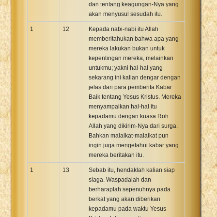
dan tentang keagungan-Nya yang
akan menyusul sesudah itu.
1
12
Kepada nabi-nabi itu Allah
memberitahukan bahwa apa yang
mereka lakukan bukan untuk
kepentingan mereka, melainkan
untukmu; yakni hal-hal yang
sekarang ini kalian dengar dengan
jelas dari para pemberita Kabar
Baik tentang Yesus Kristus. Mereka
menyampaikan hal-hal itu
kepadamu dengan kuasa Roh
Allah yang dikirim-Nya dari surga.
Bahkan malaikat-malaikat pun
ingin juga mengetahui kabar yang
mereka beritakan itu.
1
13
Sebab itu, hendaklah kalian siap
siaga. Waspadalah dan
berharaplah sepenuhnya pada
berkat yang akan diberikan
kepadamu pada waktu Yesus