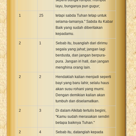
layu, bunganya pun gugur;
1
25
tetapi sabda Tuhan tetap untuk
selama-lamanya." Sabda itu Kabar
Baik yang sudah diberitakan
kepadamu.
2
1
Sebab itu, buanglah dari dirimu
segala yang jahat; jangan lagi
berdusta, dan jangan berpura-
pura. Jangan iri hati, dan jangan
menghina orang lain.
2
2
Hendaklah kalian menjadi seperti
bayi yang baru lahir, selalu haus
akan susu rohani yang murni.
Dengan demikian kalian akan
tumbuh dan diselamatkan.
2
3
Di dalam Alkitab tertulis begini,
"Kamu sudah merasakan sendiri
betapa baiknya Tuhan."
2
4
Sebab itu, datanglah kepada