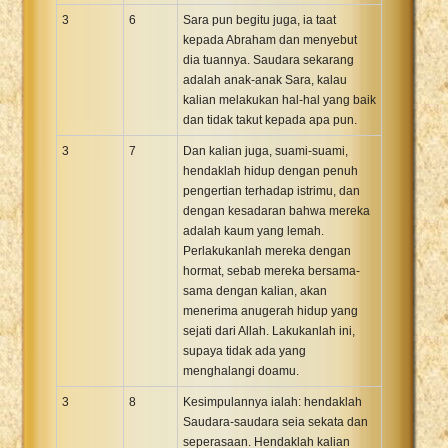
3
6
Sara pun begitu juga, ia taat
kepada Abraham dan menyebut
dia tuannya. Saudara sekarang
adalah anak-anak Sara, kalau
kalian melakukan hal-hal yang baik
dan tidak takut kepada apa pun.
3
7
Dan kalian juga, suami-suami,
hendaklah hidup dengan penuh
pengertian terhadap istrimu, dan
dengan kesadaran bahwa mereka
adalah kaum yang lemah.
Perlakukanlah mereka dengan
hormat, sebab mereka bersama-
sama dengan kalian, akan
menerima anugerah hidup yang
sejati dari Allah. Lakukanlah ini,
supaya tidak ada yang
menghalangi doamu.
3
8
Kesimpulannya ialah: hendaklah
Saudara-saudara seia sekata dan
seperasaan. Hendaklah kalian