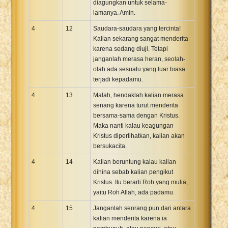
diagungkan untuk selama-
lamanya. Amin.
4
12
Saudara-saudara yang tercinta!
Kalian sekarang sangat menderita
karena sedang diuji. Tetapi
janganlah merasa heran, seolah-
olah ada sesuatu yang luar biasa
terjadi kepadamu.
4
13
Malah, hendaklah kalian merasa
senang karena turut menderita
bersama-sama dengan Kristus.
Maka nanti kalau keagungan
Kristus diperlihatkan, kalian akan
bersukacita.
4
14
Kalian beruntung kalau kalian
dihina sebab kalian pengikut
Kristus. Itu berarti Roh yang mulia,
yaitu Roh Allah, ada padamu.
4
15
Janganlah seorang pun dari antara
kalian menderita karena ia