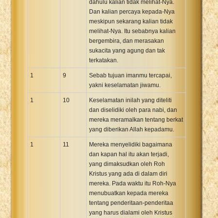
dahulu kalian tidak melihat-Nya.
Dan kalian percaya kepada-Nya
meskipun sekarang kalian tidak
melihat-Nya. Itu sebabnya kalian
bergembira, dan merasakan
sukacita yang agung dan tak
terkatakan.
1
9
Sebab tujuan imanmu tercapai,
yakni keselamatan jiwamu.
1
10
Keselamatan inilah yang diteliti
dan diselidiki oleh para nabi, dan
mereka meramalkan tentang berkat
yang diberikan Allah kepadamu.
1
11
Mereka menyelidiki bagaimana
dan kapan hal itu akan terjadi,
yang dimaksudkan oleh Roh
Kristus yang ada di dalam diri
mereka. Pada waktu itu Roh-Nya
menubuatkan kepada mereka
tentang penderitaan-penderitaa
yang harus dialami oleh Kristus