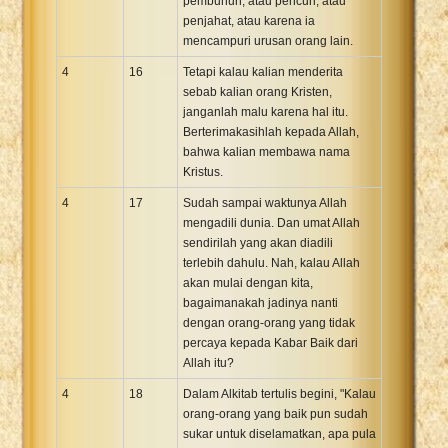
pembunuh, atau pencuri, atau
penjahat, atau karena ia
mencampuri urusan orang lain.
4
16
Tetapi kalau kalian menderita
sebab kalian orang Kristen,
janganlah malu karena hal itu.
Berterimakasihlah kepada Allah,
bahwa kalian membawa nama
Kristus.
4
17
Sudah sampai waktunya Allah
mengadili dunia. Dan umat Allah
sendirilah yang akan diadili
terlebih dahulu. Nah, kalau Allah
akan mulai dengan kita,
bagaimanakah jadinya nanti
dengan orang-orang yang tidak
percaya kepada Kabar Baik dari
Allah itu?
4
18
Dalam Alkitab tertulis begini, "Kalau
orang-orang yang baik pun sudah
sukar untuk diselamatkan, apa pula