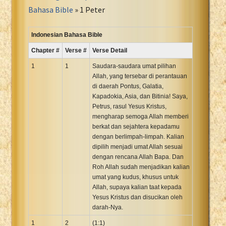
Portuguese Bible
Bahasa Bible
» 1 Peter
Romanian Cornilescu Bible
Russian Synodal 1876 Bible
Indonesian Bahasa Bible
Russian Synodal Bible KOI8
Chapter #
Verse #
Verse Detail
Russian Synodal Bible Win-1251
1
1
Saudara-saudara umat pilihan
Shuar New Testament
Allah, yang tersebar di perantauan
di daerah Pontus, Galatia,
Spanish RV 1909 Bible
Kapadokia, Asia, dan Bitinia! Saya,
Spanish Sag. Escrituras 1569
Petrus, rasul Yesus Kristus,
Swahili New Testament
mengharap semoga Allah memberi
berkat dan sejahtera kepadamu
Swedish 1917 Bible
dengan berlimpah-limpah. Kalian
Tagalog 1905
dipilih menjadi umat Allah sesuai
Tagalog John and James
dengan rencana Allah Bapa. Dan
Roh Allah sudah menjadikan kalian
Turkish Bible
umat yang kudus, khusus untuk
Ukrainian 1871 NT
Allah, supaya kalian taat kepada
Ukrainian Bible
Yesus Kristus dan disucikan oleh
darah-Nya.
Uma New Testament
1
2
(1:1)
Vietnamese 1934 Bible