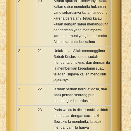
2
20
Sebab apakah istimewanya kalau
kalian sabar menderita hukuman
yang seharusnya kalian tanggung
karena bersalah? Tetapi kalau
kalian dengan sabar menanggung
penderitaan yang menimpamu
karena berbuat yang benar, maka
Allah akan memberkatimu.
2
21
Untuk itulah Allah memanggilmu.
Sebab Kristus sendiri sudah
menderita untukmu, dan dengan itu
Ia memberikan kepadamu suatu
teladan, supaya kalian mengikuti
jejak-Nya.
2
22
Ia tidak pernah berbuat dosa, dan
tidak pernah seorang pun
mendengar Ia berdusta.
2
23
Pada waktu Ia dicaci maki, Ia tidak
membalas dengan caci maki.
Sewaktu Ia menderita, Ia tidak
mengancam; Ia hanya