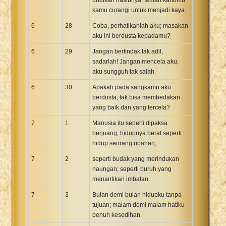
kamu curangi untuk menjadi kaya.
6
28
Coba, perhatikanlah aku; masakan
aku ini berdusta kepadamu?
6
29
Jangan bertindak tak adil,
sadarlah! Jangan mencela aku,
aku sungguh tak salah.
6
30
Apakah pada sangkamu aku
berdusta, tak bisa membedakan
yang baik dan yang tercela?
7
1
Manusia itu seperti dipaksa
berjuang; hidupnya berat seperti
hidup seorang upahan;
7
2
seperti budak yang merindukan
naungan; seperti buruh yang
menantikan imbalan.
7
3
Bulan demi bulan hidupku tanpa
tujuan; malam demi malam hatiku
penuh kesedihan.