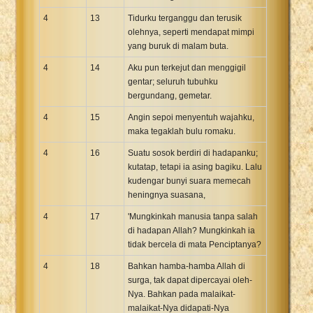
4
13
Tidurku terganggu dan terusik
olehnya, seperti mendapat mimpi
yang buruk di malam buta.
4
14
Aku pun terkejut dan menggigil
gentar; seluruh tubuhku
bergundang, gemetar.
4
15
Angin sepoi menyentuh wajahku,
maka tegaklah bulu romaku.
4
16
Suatu sosok berdiri di hadapanku;
kutatap, tetapi ia asing bagiku. Lalu
kudengar bunyi suara memecah
heningnya suasana,
4
17
'Mungkinkah manusia tanpa salah
di hadapan Allah? Mungkinkah ia
tidak bercela di mata Penciptanya?
4
18
Bahkan hamba-hamba Allah di
surga, tak dapat dipercayai oleh-
Nya. Bahkan pada malaikat-
malaikat-Nya didapati-Nya