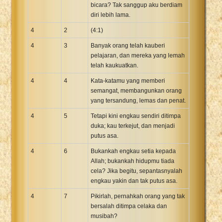
bicara? Tak sanggup aku berdiam
diri lebih lama.
4
2
(4:1)
4
3
Banyak orang telah kauberi
pelajaran, dan mereka yang lemah
telah kaukuatkan.
4
4
Kata-katamu yang memberi
semangat, membangunkan orang
yang tersandung, lemas dan penat.
4
5
Tetapi kini engkau sendiri ditimpa
duka; kau terkejut, dan menjadi
putus asa.
4
6
Bukankah engkau setia kepada
Allah; bukankah hidupmu tiada
cela? Jika begitu, sepantasnyalah
engkau yakin dan tak putus asa.
4
7
Pikirlah, pernahkah orang yang tak
bersalah ditimpa celaka dan
musibah?