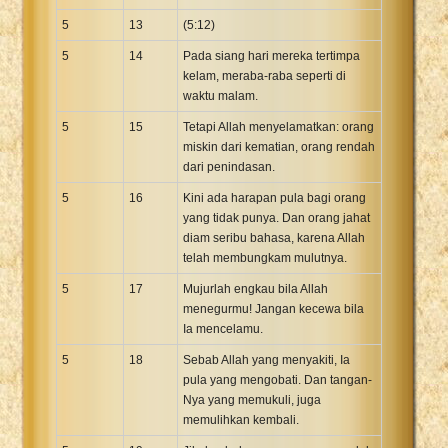
5
13
(5:12)
5
14
Pada siang hari mereka tertimpa
kelam, meraba-raba seperti di
waktu malam.
5
15
Tetapi Allah menyelamatkan: orang
miskin dari kematian, orang rendah
dari penindasan.
5
16
Kini ada harapan pula bagi orang
yang tidak punya. Dan orang jahat
diam seribu bahasa, karena Allah
telah membungkam mulutnya.
5
17
Mujurlah engkau bila Allah
menegurmu! Jangan kecewa bila
Ia mencelamu.
5
18
Sebab Allah yang menyakiti, Ia
pula yang mengobati. Dan tangan-
Nya yang memukuli, juga
memulihkan kembali.