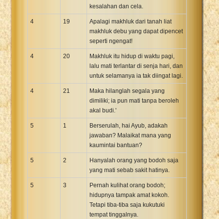
kesalahan dan cela.
4
19
Apalagi makhluk dari tanah liat
makhluk debu yang dapat dipencet
seperti ngengat!
4
20
Makhluk itu hidup di waktu pagi,
lalu mati terlantar di senja hari, dan
untuk selamanya ia tak diingat lagi.
4
21
Maka hilanglah segala yang
dimiliki; ia pun mati tanpa beroleh
akal budi.'
5
1
Berserulah, hai Ayub, adakah
jawaban? Malaikat mana yang
kaumintai bantuan?
5
2
Hanyalah orang yang bodoh saja
yang mati sebab sakit hatinya.
5
3
Pernah kulihat orang bodoh;
hidupnya tampak amat kokoh.
Tetapi tiba-tiba saja kukutuki
tempat tinggalnya.