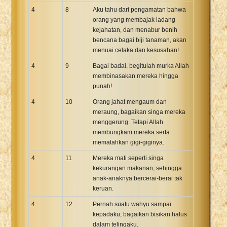
4
8
Aku tahu dari pengamatan bahwa
orang yang membajak ladang
kejahatan, dan menabur benih
bencana bagai biji tanaman, akan
menuai celaka dan kesusahan!
4
9
Bagai badai, begitulah murka Allah
membinasakan mereka hingga
punah!
4
10
Orang jahat mengaum dan
meraung, bagaikan singa mereka
menggerung. Tetapi Allah
membungkam mereka serta
mematahkan gigi-giginya.
4
11
Mereka mati seperti singa
kekurangan makanan, sehingga
anak-anaknya bercerai-berai tak
keruan.
4
12
Pernah suatu wahyu sampai
kepadaku, bagaikan bisikan halus
dalam telingaku.