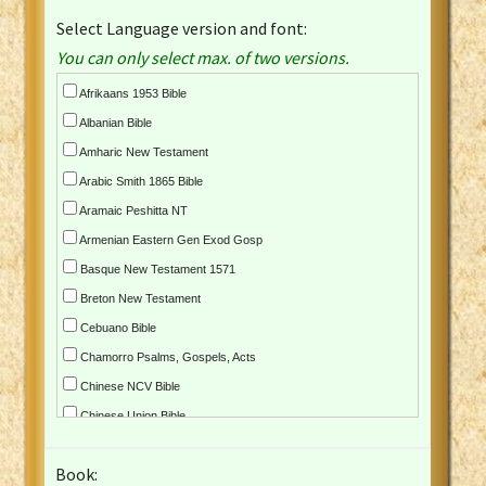
Select Language version and font:
You can only select max. of two versions.
Afrikaans 1953 Bible
Albanian Bible
Amharic New Testament
Arabic Smith 1865 Bible
Aramaic Peshitta NT
Armenian Eastern Gen Exod Gosp
Basque New Testament 1571
Breton New Testament
Cebuano Bible
Chamorro Psalms, Gospels, Acts
Chinese NCV Bible
Chinese Union Bible
Croatian Bible
Book:
Czech Kralicka Bible