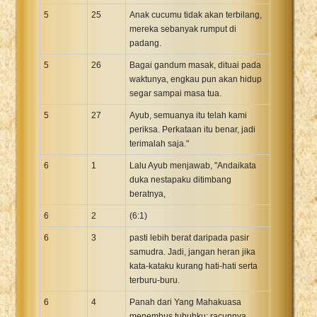
5
25
Anak cucumu tidak akan terbilang,
mereka sebanyak rumput di
padang.
5
26
Bagai gandum masak, dituai pada
waktunya, engkau pun akan hidup
segar sampai masa tua.
5
27
Ayub, semuanya itu telah kami
periksa. Perkataan itu benar, jadi
terimalah saja."
6
1
Lalu Ayub menjawab, "Andaikata
duka nestapaku ditimbang
beratnya,
6
2
(6:1)
6
3
pasti lebih berat daripada pasir
samudra. Jadi, jangan heran jika
kata-kataku kurang hati-hati serta
terburu-buru.
6
4
Panah dari Yang Mahakuasa
menembus tubuhku; racunnya