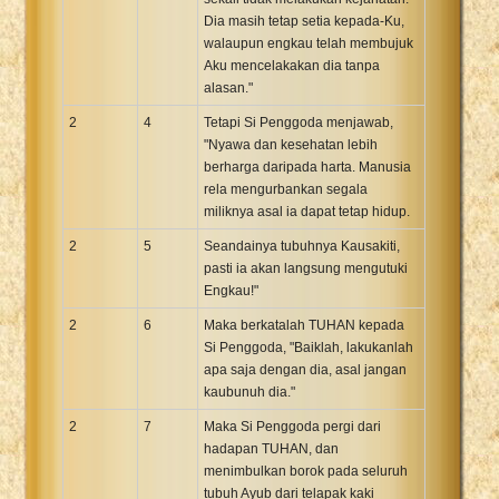
Dia masih tetap setia kepada-Ku,
walaupun engkau telah membujuk
Aku mencelakakan dia tanpa
alasan."
2
4
Tetapi Si Penggoda menjawab,
"Nyawa dan kesehatan lebih
berharga daripada harta. Manusia
rela mengurbankan segala
miliknya asal ia dapat tetap hidup.
2
5
Seandainya tubuhnya Kausakiti,
pasti ia akan langsung mengutuki
Engkau!"
2
6
Maka berkatalah TUHAN kepada
Si Penggoda, "Baiklah, lakukanlah
apa saja dengan dia, asal jangan
kaubunuh dia."
2
7
Maka Si Penggoda pergi dari
hadapan TUHAN, dan
menimbulkan borok pada seluruh
tubuh Ayub dari telapak kaki