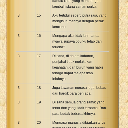
dahulu kala, yang membangun
kembali istana zaman purba.
3
15
Aku tertidur seperti putra raja, yang
mengisi rumahnya dengan perak
kencana.
3
16
Mengapa aku tidak lahir tanpa
nyawa supaya tidurku lelap dan
terlena?
3
17
Di sana, di dalam kuburan,
penjahat tidak melakukan
kejahatan, dan buruh yang habis
tenaga dapat melepaskan
lelahnya.
3
18
Juga tawanan merasa lega, bebas
dari hardik para penjaga.
3
19
Di sana semua orang sama: yang
tenar dan yang tidak ternama. Dan
para budak bebas akhirnya.
3
20
Mengapa manusia dibiarkan terus