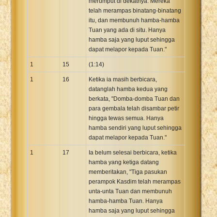
merumput di dekatnya. Mereka
telah merampas binatang-binatang
itu, dan membunuh hamba-hamba
Tuan yang ada di situ. Hanya
hamba saja yang luput sehingga
dapat melapor kepada Tuan."
1
15
(1:14)
1
16
Ketika ia masih berbicara,
datanglah hamba kedua yang
berkata, "Domba-domba Tuan dan
para gembala telah disambar petir
hingga tewas semua. Hanya
hamba sendiri yang luput sehingga
dapat melapor kepada Tuan."
1
17
Ia belum selesai berbicara, ketika
hamba yang ketiga datang
memberitakan, "Tiga pasukan
perampok Kasdim telah merampas
unta-unta Tuan dan membunuh
hamba-hamba Tuan. Hanya
hamba saja yang luput sehingga