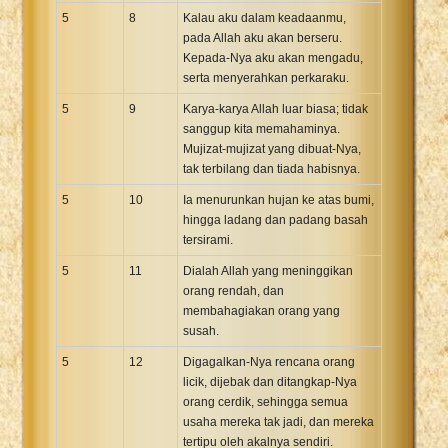
5
8
Kalau aku dalam keadaanmu,
pada Allah aku akan berseru.
Kepada-Nya aku akan mengadu,
serta menyerahkan perkaraku.
5
9
Karya-karya Allah luar biasa; tidak
sanggup kita memahaminya.
Mujizat-mujizat yang dibuat-Nya,
tak terbilang dan tiada habisnya.
5
10
Ia menurunkan hujan ke atas bumi,
hingga ladang dan padang basah
tersirami.
5
11
Dialah Allah yang meninggikan
orang rendah, dan
membahagiakan orang yang
susah.
5
12
Digagalkan-Nya rencana orang
licik, dijebak dan ditangkap-Nya
orang cerdik, sehingga semua
usaha mereka tak jadi, dan mereka
tertipu oleh akalnya sendiri.