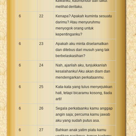
kawanku; kaumundur dan takut
melihat deritaku.
6
22
Kenapa? Apakah kuminta sesuatu
darimu? Atau menyuruhmu
menyogok orang untuk
kepentinganku?
6
23
Apakah aku minta diselamatkan
dan ditebus dari musuh yang tak
berbelaskasihan?
6
24
Nah, ajarilah aku, tunjukkanlah
kesalahanku! Aku akan diam dan
mendengarkan perkataanmu.
6
25
Kata-kata yang tulus menyejukkan
hati, tetapi bicaramu kosong, tiada
arti!
6
26
Segala perkataanku kamu anggap
angin saja; percuma kamu jawab
aku yang sudah putus asa.
6
27
Bahkan anak yatim piatu kamu
undikan nasibnya, teman karibmu