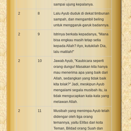
sampai ujung kepalanya.
2
8
Lalu Ayub duduk di dekat timbunan
sampah, dan mengambil beling
untuk menggaruk-garuk badannya.
2
9
Istrinya berkata kepadanya, "Mana
bisa engkau masih tetap setia
kepada Allah? Ayo, kutukilah Dia,
lalu matilah!"
2
10
Jawab Ayub, "Kaubicara seperti
orang dungu! Masakan kita hanya
mau menerima apa yang baik dari
Allah, sedangkan yang tidak baik
kita tolak?" Jadi, meskipun Ayub
mengalami segala musibah itu, ia
tidak mengucapkan kata-kata yang
melawan Allah.
2
11
Musibah yang menimpa Ayub telah
didengar oleh tiga orang
temannya, yaitu Elifas dari kota
Teman, Bildad orang Suah dan