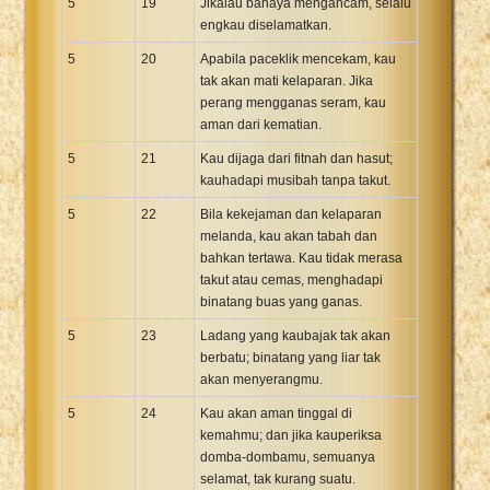
5
19
Jikalau bahaya mengancam, selalu
engkau diselamatkan.
5
20
Apabila paceklik mencekam, kau
tak akan mati kelaparan. Jika
perang mengganas seram, kau
aman dari kematian.
5
21
Kau dijaga dari fitnah dan hasut;
kauhadapi musibah tanpa takut.
5
22
Bila kekejaman dan kelaparan
melanda, kau akan tabah dan
bahkan tertawa. Kau tidak merasa
takut atau cemas, menghadapi
binatang buas yang ganas.
5
23
Ladang yang kaubajak tak akan
berbatu; binatang yang liar tak
akan menyerangmu.
5
24
Kau akan aman tinggal di
kemahmu; dan jika kauperiksa
domba-dombamu, semuanya
selamat, tak kurang suatu.