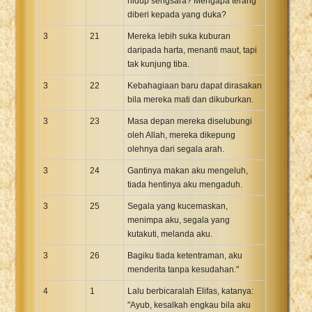
hidup sengsara? Mengapa terang
diberi kepada yang duka?
3
21
Mereka lebih suka kuburan
daripada harta, menanti maut, tapi
tak kunjung tiba.
3
22
Kebahagiaan baru dapat dirasakan
bila mereka mati dan dikuburkan.
3
23
Masa depan mereka diselubungi
oleh Allah, mereka dikepung
olehnya dari segala arah.
3
24
Gantinya makan aku mengeluh,
tiada hentinya aku mengaduh.
3
25
Segala yang kucemaskan,
menimpa aku, segala yang
kutakuti, melanda aku.
3
26
Bagiku tiada ketentraman, aku
menderita tanpa kesudahan."
4
1
Lalu berbicaralah Elifas, katanya:
"Ayub, kesalkah engkau bila aku