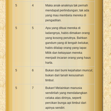
5
4
Maka anak-anaknya tak pernah
mendapat perlindungan; tak ada
yang mau membela mereka di
pengadilan.
5
5
Apa yang dituai mereka di
ladangnya, habis dimakan orang
yang kosong perutnya. Bahkan
gandum yang di tengah belukar,
habis dilalap orang yang lapar.
Milik dan kekayaan mereka
menjadi incaran orang yang haus
harta.
5
6
Bukan dari bumi kejahatan muncul;
bukan dari tanah kesusahan
timbul.
5
7
Bukan! Melainkan manusia
sendirilah yang mendatangkan
celaka atas dirinya, seperti
percikan bunga api timbul dari
apinya sendiri.