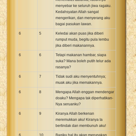
menyebar ke seluruh jiwa ragaku.
Kedahsyatan Allah sangat
mengerikan, dan menyerang aku
bagai pasukan lawan.
6
5
Keledai akan puas jika diberi
rumput muda, begitu pula lembu
jika diberi makanannya.
6
6
Tetapi makanan hambar, siapa
suka? Mana boleh putih telur ada
rasanya?
6
7
Tidak sudi aku menyentuhnya;
muak aku jika memakannya.
6
8
Mengapa Allah enggan mendengar
doaku? Mengapa tak diperhatikan-
Nya seruanku?
6
9
Kiranya Allah berkenan
meremukkan aku! Kiranya Ia
bertindak dan membunuh aku!
6
10
Bagiku hal itu akan merupakan