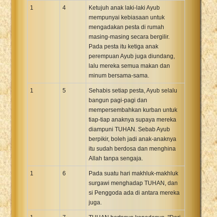
1
4
Ketujuh anak laki-laki Ayub
Xhosa Bible
mempunyai kebiasaan untuk
mengadakan pesta di rumah
masing-masing secara bergilir.
Pada pesta itu ketiga anak
perempuan Ayub juga diundang,
lalu mereka semua makan dan
minum bersama-sama.
1
5
Sehabis setiap pesta, Ayub selalu
bangun pagi-pagi dan
mempersembahkan kurban untuk
tiap-tiap anaknya supaya mereka
diampuni TUHAN. Sebab Ayub
berpikir, boleh jadi anak-anaknya
itu sudah berdosa dan menghina
Allah tanpa sengaja.
1
6
Pada suatu hari makhluk-makhluk
surgawi menghadap TUHAN, dan
si Penggoda ada di antara mereka
juga.