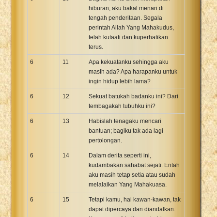
hiburan; aku bakal menari di
tengah penderitaan. Segala
perintah Allah Yang Mahakudus,
telah kutaati dan kuperhatikan
terus.
6
11
Apa kekuatanku sehingga aku
masih ada? Apa harapanku untuk
ingin hidup lebih lama?
6
12
Sekuat batukah badanku ini? Dari
tembagakah tubuhku ini?
6
13
Habislah tenagaku mencari
bantuan; bagiku tak ada lagi
pertolongan.
6
14
Dalam derita seperti ini,
kudambakan sahabat sejati. Entah
aku masih tetap setia atau sudah
melalaikan Yang Mahakuasa.
6
15
Tetapi kamu, hai kawan-kawan, tak
dapat dipercaya dan diandalkan.