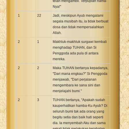
telah mengambil. Terpujilah nama-
Nya!"
1
22
Jadi, meskipun Ayub mengalami
segala musibah itu, ia tidak berbuat
dosa dan tidak mempersalahkan
Allah.
2
1
Makhluk-makhluk surgawi kembali
menghadap TUHAN, dan Si
Penggoda ada pula di antara
mereka.
2
2
Maka TUHAN bertanya kepadanya,
"Dari mana engkau?" Si Penggoda
menjawab, "Dari perjalanan
mengembara ke sana sini dan
menjelajahi bumi."
2
3
TUHAN bertanya, "Apakah sudah
kauperhatikan hamba-Ku Ayub? Di
seluruh bumi tak ada orang yang
begitu setia dan baik hati seperti
dia. Ia menyembah Aku dan sama
sekali tidak melakukan kejahatan.