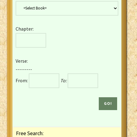
Danish Bible
Dutch Staten Vertaling Bible
Eng. KJV&Book of Mormon
Chapter:
English YLT 1898 Bible
Estonian Genesis New Testament
Finnish 1776 Bible
Finnish 1938 Bible
Verse:
French Darby Bible
---------
French Louis Segond Bible
From:
To:
Gaelic (Manx) Selections
Gaelic (Scottish) Mark
Georgian Gospels Acts James
German Luther 1912 Bible
Gothic NT AmbrosianusA Partial
Greek Modern Bible
Greek NT Byzantine Majority
Free Search:
Greek NT Textus Receptus