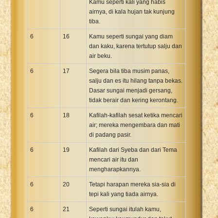
Kamu seperti kali yang habis
airnya, di kala hujan tak kunjung
tiba.
6
16
Kamu seperti sungai yang diam
dan kaku, karena tertutup salju dan
air beku.
6
17
Segera bila tiba musim panas,
salju dan es itu hilang tanpa bekas.
Dasar sungai menjadi gersang,
tidak berair dan kering kerontang.
6
18
Kafilah-kafilah sesat ketika mencari
air; mereka mengembara dan mati
di padang pasir.
6
19
Kafilah dari Syeba dan dari Tema
mencari air itu dan
mengharapkannya.
6
20
Tetapi harapan mereka sia-sia di
tepi kali yang tiada airnya.
6
21
Seperti sungai itulah kamu,