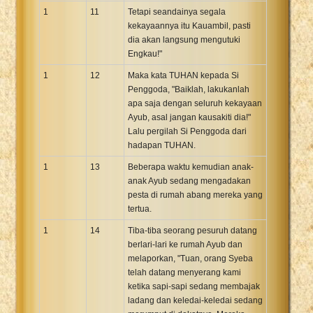
1
11
Tetapi seandainya segala
kekayaannya itu Kauambil, pasti
dia akan langsung mengutuki
Engkau!"
1
12
Maka kata TUHAN kepada Si
Penggoda, "Baiklah, lakukanlah
apa saja dengan seluruh kekayaan
Ayub, asal jangan kausakiti dia!"
Lalu pergilah Si Penggoda dari
hadapan TUHAN.
1
13
Beberapa waktu kemudian anak-
anak Ayub sedang mengadakan
pesta di rumah abang mereka yang
tertua.
1
14
Tiba-tiba seorang pesuruh datang
berlari-lari ke rumah Ayub dan
melaporkan, "Tuan, orang Syeba
telah datang menyerang kami
ketika sapi-sapi sedang membajak
ladang dan keledai-keledai sedang