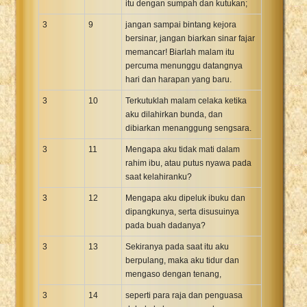
itu dengan sumpah dan kutukan;
3
9
jangan sampai bintang kejora
bersinar, jangan biarkan sinar fajar
memancar! Biarlah malam itu
percuma menunggu datangnya
hari dan harapan yang baru.
3
10
Terkutuklah malam celaka ketika
aku dilahirkan bunda, dan
dibiarkan menanggung sengsara.
3
11
Mengapa aku tidak mati dalam
rahim ibu, atau putus nyawa pada
saat kelahiranku?
3
12
Mengapa aku dipeluk ibuku dan
dipangkunya, serta disusuinya
pada buah dadanya?
3
13
Sekiranya pada saat itu aku
berpulang, maka aku tidur dan
mengaso dengan tenang,
3
14
seperti para raja dan penguasa