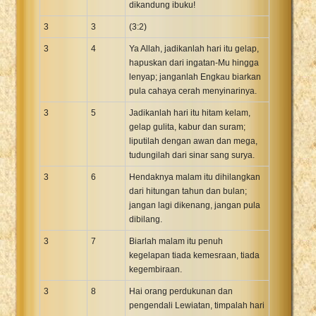
dikandung ibuku!
3
3
(3:2)
3
4
Ya Allah, jadikanlah hari itu gelap,
hapuskan dari ingatan-Mu hingga
lenyap; janganlah Engkau biarkan
pula cahaya cerah menyinarinya.
3
5
Jadikanlah hari itu hitam kelam,
gelap gulita, kabur dan suram;
liputilah dengan awan dan mega,
tudungilah dari sinar sang surya.
3
6
Hendaknya malam itu dihilangkan
dari hitungan tahun dan bulan;
jangan lagi dikenang, jangan pula
dibilang.
3
7
Biarlah malam itu penuh
kegelapan tiada kemesraan, tiada
kegembiraan.
3
8
Hai orang perdukunan dan
pengendali Lewiatan, timpalah hari