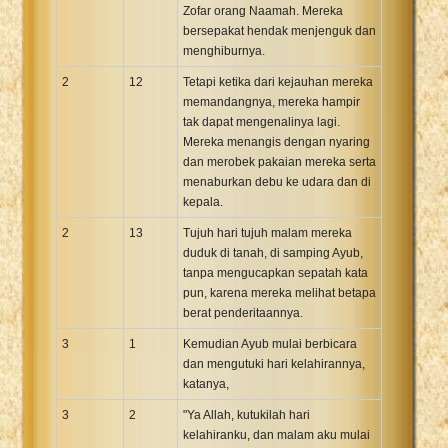
Zofar orang Naamah. Mereka
bersepakat hendak menjenguk dan
menghiburnya.
2
12
Tetapi ketika dari kejauhan mereka
memandangnya, mereka hampir
tak dapat mengenalinya lagi.
Mereka menangis dengan nyaring
dan merobek pakaian mereka serta
menaburkan debu ke udara dan di
kepala.
2
13
Tujuh hari tujuh malam mereka
duduk di tanah, di samping Ayub,
tanpa mengucapkan sepatah kata
pun, karena mereka melihat betapa
berat penderitaannya.
3
1
Kemudian Ayub mulai berbicara
dan mengutuki hari kelahirannya,
katanya,
3
2
"Ya Allah, kutukilah hari
kelahiranku, dan malam aku mulai