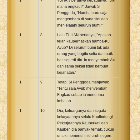
1
7
TUHAN bertanya kepadanya, "Dari
mana engkau?" Jawab Si
Penggoda, "Hamba baru saja
mengembara di sana sini dan
menjelajahi seluruh bumi."
1
8
Lalu TUHAN bertanya, "Apakah
telah kauperhatikan hamba-Ku
Ayub? Di seluruh bumi tak ada
orang yang begitu setia dan baik
hati seperti dia. Ia menyembah Aku
dan sama sekali tidak berbuat
kejahatan."
1
9
Tetapi Si Penggoda menjawab,
"Tentu saja Ayub menyembah
Engkau sebab ia menerima
imbalan.
1
10
Dia, keluarganya dan segala
kekayaannya selalu Kaulindungi.
Pekerjaannya Kauberkati dan
Kauberi dia banyak ternak, cukup
untuk memenuhi seluruh negeri.