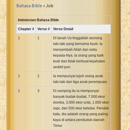
Portuguese Bible
Bahasa Bible
» Job
Romanian Cornilescu Bible
Russian Synodal 1876 Bible
Indonesian Bahasa Bible
Russian Synodal Bible KOI8
Chapter #
Verse #
Verse Detail
Russian Synodal Bible Win-1251
1
1
Di tanah Us tinggallah seorang
Shuar New Testament
laki-laki yang bernama Ayub. Ia
menyembah Allah dan setia
Spanish RV 1909 Bible
kepada-Nya. Ia orang yang baik
Spanish Sag. Escrituras 1569
budi dan tidak berbuat kejahatan
Swahili New Testament
sedikit pun.
Swedish 1917 Bible
1
2
Ia mempunyai tujuh orang anak
Tagalog 1905
laki-laki dan tiga anak perempuan.
Tagalog John and James
1
3
Di samping itu ia mempunyai
banyak budak-budak, 7.000 ekor
Turkish Bible
domba, 3.000 ekor unta, 1.000 ekor
Ukrainian 1871 NT
sapi, dan 500 ekor keledai. Pendek
Ukrainian Bible
kata, dia adalah orang yang paling
kaya di antara penduduk daerah
Uma New Testament
Timur.
Vietnamese 1934 Bible