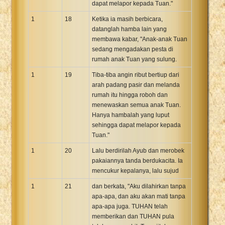
dapat melapor kepada Tuan."
1
18
Ketika ia masih berbicara,
datanglah hamba lain yang
membawa kabar, "Anak-anak Tuan
sedang mengadakan pesta di
rumah anak Tuan yang sulung.
1
19
Tiba-tiba angin ribut bertiup dari
arah padang pasir dan melanda
rumah itu hingga roboh dan
menewaskan semua anak Tuan.
Hanya hambalah yang luput
sehingga dapat melapor kepada
Tuan."
1
20
Lalu berdirilah Ayub dan merobek
pakaiannya tanda berdukacita. Ia
mencukur kepalanya, lalu sujud
1
21
dan berkata, "Aku dilahirkan tanpa
apa-apa, dan aku akan mati tanpa
apa-apa juga. TUHAN telah
memberikan dan TUHAN pula