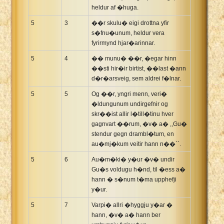
heldur af �huga.
5
3
��r skulu� eigi drottna yfir
s�fnu�unum, heldur vera
fyrirmynd hjar�arinnar.
5
4
�� munu� ��r, �egar hinn
��sti hir�ir birtist, ��last �ann
d�r�arsveig, sem aldrei f�lnar.
5
5
Og ��r, yngri menn, veri�
�ldungunum undirgefnir og
skr��ist allir l�till�tinu hver
gagnvart ��rum, �v� a� ,,Gu�
stendur gegn drambl�tum, en
au�mj�kum veitir hann n��``.
5
6
Au�m�ki� y�ur �v� undir
Gu�s voldugu h�nd, til �ess a�
hann � s�num t�ma upphefji
y�ur.
5
7
Varpi� allri �hyggju y�ar �
hann, �v� a� hann ber