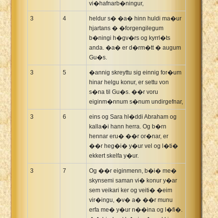
vi�hafnarb�ningur,
3
4
heldur s� �a� hinn huldi ma�ur
hjartans � �forgengilegum
b�ningi h�gv�rs og kyrrl�ts
anda. �a� er d�rm�tt � augum
Gu�s.
3
5
�annig skreyttu sig einnig for�um
hinar helgu konur, er settu von
s�na til Gu�s. ��r voru
eiginm�nnum s�num undirgefnar,
3
6
eins og Sara hl�ddi Abraham og
kalla�i hann herra. Og b�rn
hennar eru� ��r or�nar, er
��r heg�i� y�ur vel og l�ti�
ekkert skelfa y�ur.
3
7
Og ��r eiginmenn, b�i� me�
skynsemi saman vi� konur y�ar
sem veikari ker og veiti� �eim
vir�ingu, �v� a� ��r munu
erfa me� y�ur n��ina og l�fi�.