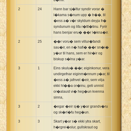
2
24
Hann bar sj�lfur syndir vorar �
l�kama s�num upp � tr��, til
�ess a� v�r skyldum deyja fr�
syndunum og lifa r�ttl�tinu. Fyrir
hans benjar eru� ��r l�kna�ir.
2
25
��r voru� sem villur�fandi
sau�ir, en n� hafi� ��r sn�i�
y�ur til hans, sem er hir�ir og
biskup s�lna y�ar.
3
1
Eins skulu� ��r, eiginkonur, vera
undirgefnar eiginm�nnum y�ar, til
�ess a� jafnvel �eir, sem vilja
ekki hl��a or�inu, geti unnist
or�alaust vi� heg�un kvenna
sinna,
3
2
�egar �eir sj� y�ar grandv�ru
og sk�rl�fu heg�un.
3
3
Skart y�ar s� ekki ytra skart,
h�rgrei�slur, gullskraut og