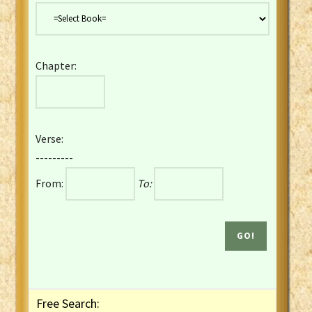
Danish Bible
Dutch Staten Vertaling Bible
Eng. KJV&Book of Mormon
Chapter:
English YLT 1898 Bible
Estonian Genesis New Testament
Finnish 1776 Bible
Finnish 1938 Bible
Verse:
French Darby Bible
---------
French Louis Segond Bible
From:
To:
Gaelic (Manx) Selections
Gaelic (Scottish) Mark
Georgian Gospels Acts James
German Luther 1912 Bible
Gothic NT AmbrosianusA Partial
Greek Modern Bible
Greek NT Byzantine Majority
Free Search:
Greek NT Textus Receptus