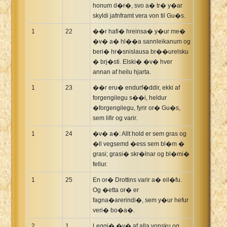
honum d�r�, svo a� tr� y�ar
skyldi jafnframt vera von til Gu�s.
1
22
��r hafi� hreinsa� y�ur me�
�v� a� hl��a sannleikanum og
beri� hr�snislausa br��urelsku
� brj�sti. Elski� �v� hver
annan af heilu hjarta.
1
23
��r eru� endurf�ddir, ekki af
forgengilegu s��i, heldur
�forgengilegu, fyrir or� Gu�s,
sem lifir og varir.
1
24
�v� a�: Allt hold er sem gras og
�ll vegsemd �ess sem bl�m �
grasi; grasi� skr�lnar og bl�mi�
fellur.
1
25
En or� Drottins varir a� eil�fu.
Og �etta or� er
fagna�arerindi�, sem y�ur hefur
veri� bo�a�.
2
1
Leggi� �v� af alla vonsku og