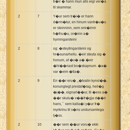
tr�ir � hann mun alls eigi ver�a
til skammar.
2
7
Y�ur sem tr�i� er hann
d�rm�tur, en hinum vantr�u�u
er steinninn, sem smi�irnir
h�fnu�u, or�inn a�
hyrningarsteini
2
8
og: �steytingarsteini og
hr�sunarhellu. �eir steyta sig �
honum, af �v� a� �eir
�hl��nast bo�skapnum. �a�
var �eim �tla�.
2
9
En ��r eru� ,,�tvalin kynsl��,
konunglegt prestaf�lag, heil�g
�j��, eignarl��ur, til �ess a�
��r skulu� v��fr�gja d��ir
hans,`` sem kalla�i y�ur fr�
myrkrinu til s�ns undursamlega
lj�ss.
2
10
��r sem ��ur voru� ekki