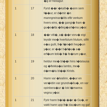
�g er heilagur.``
1
17
Fyrst ��r �kalli� �ann sem
f��ur, er d�mir �n
manngreinar�lits eftir verkum
hvers eins, �� gangi� fram �
gu�s�tta �tleg�art�ma y�ar.
1
18
��r viti�, a� ��r voru� eigi
leystir me� hverfulum hlutum, silfri
e�a gulli, fr� f�n�tri heg�un
y�ar, er ��r h�f�u� a�
erf�um teki� fr� fe�rum y�ar,
1
19
heldur me� bl��i hins l�talausa
og �flekka�a lambs, me�
d�rm�tu bl��i Krists.
1
20
Hann var �tvalinn, ��ur en
ver�ldin var grundv�llu�, en var
opinbera�ur � lok t�manna
vegna y�ar.
1
21
Fyrir hann tr�i� ��r � Gu�, er
vakti hann upp fr� dau�um og gaf