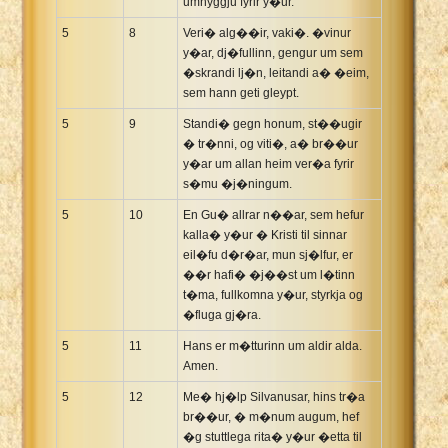
umhyggju fyrir y�ur.
5
8
Veri� alg��ir, vaki�. �vinur
y�ar, dj�fullinn, gengur um sem
�skrandi lj�n, leitandi a� �eim,
sem hann geti gleypt.
5
9
Standi� gegn honum, st��ugir
� tr�nni, og viti�, a� br��ur
y�ar um allan heim ver�a fyrir
s�mu �j�ningum.
5
10
En Gu� allrar n��ar, sem hefur
kalla� y�ur � Kristi til sinnar
eil�fu d�r�ar, mun sj�lfur, er
��r hafi� �j��st um l�tinn
t�ma, fullkomna y�ur, styrkja og
�fluga gj�ra.
5
11
Hans er m�tturinn um aldir alda.
Amen.
5
12
Me� hj�lp Silvanusar, hins tr�a
br��ur, � m�num augum, hef
�g stuttlega rita� y�ur �etta til