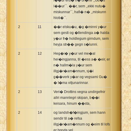
l��ur eru� n� or�nir ,,Gu�s
l��ur``. ��r, sem ,,ekki nutu�
miskunnar``, hafi� n� ,,miskunn
hloti�``.
2
11
��r elsku�u, �g �minni y�ur
sem gesti og �tlendinga a� halda
y�ur fr� holdlegum girndum, sem
heyja str�� gegn s�lunni.
2
12
Heg�i� y�ur vel me�al
hei�ingjanna, til �ess a� �eir, er
n� hallm�la y�ur sem
illgj�r�am�nnum, sj�i
g��verk y�ar og vegsami Gu�
� t�ma vitjunarinnar.
2
13
Veri� Drottins vegna undirgefnir
allri mannlegri skipan, b��i
keisara, hinum ��sta,
2
14
og landsh�f�ingjum, sem hann
sendir til a� refsa
illgj�r�am�nnum og �eim til lofs
er breyta vel.