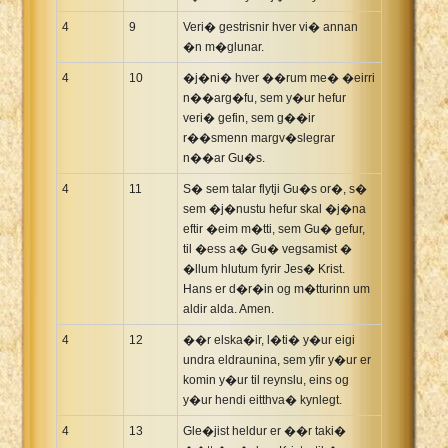
4
9
Veri� gestrisnir hver vi� annan
�n m�glunar.
4
10
�j�ni� hver ��rum me� �eirri
n��arg�fu, sem y�ur hefur
veri� gefin, sem g��ir
r��smenn margv�slegrar
n��ar Gu�s.
4
11
S� sem talar flytji Gu�s or�, s�
sem �j�nustu hefur skal �j�na
eftir �eim m�tti, sem Gu� gefur,
til �ess a� Gu� vegsamist �
�llum hlutum fyrir Jes� Krist.
Hans er d�r�in og m�tturinn um
aldir alda. Amen.
4
12
��r elska�ir, l�ti� y�ur eigi
undra eldraunina, sem yfir y�ur er
komin y�ur til reynslu, eins og
y�ur hendi eitthva� kynlegt.
4
13
Gle�jist heldur er ��r taki�