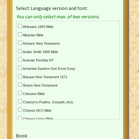
Select Language version and font:
You can only select max. of two versions.
Afrikaans 1953 Bible
Albanian Bible
Amharic New Testament
Arabic Smith 1865 Bible
Aramaic Peshitta NT
Armenian Eastern Gen Exod Gosp
Basque New Testament 1571
Breton New Testament
Cebuano Bible
Chamorro Psalms, Gospels, Acts
Chinese NCV Bible
Chinese Union Bible
Croatian Bible
Book:
Czech Kralicka Bible