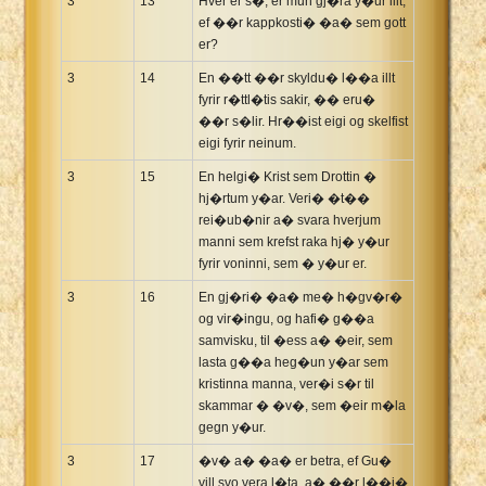
3
13
Hver er s�, er mun gj�ra y�ur illt,
ef ��r kappkosti� �a� sem gott
er?
3
14
En ��tt ��r skyldu� l��a illt
fyrir r�ttl�tis sakir, �� eru�
��r s�lir. Hr��ist eigi og skelfist
eigi fyrir neinum.
3
15
En helgi� Krist sem Drottin �
hj�rtum y�ar. Veri� �t��
rei�ub�nir a� svara hverjum
manni sem krefst raka hj� y�ur
fyrir voninni, sem � y�ur er.
3
16
En gj�ri� �a� me� h�gv�r�
og vir�ingu, og hafi� g��a
samvisku, til �ess a� �eir, sem
lasta g��a heg�un y�ar sem
kristinna manna, ver�i s�r til
skammar � �v�, sem �eir m�la
gegn y�ur.
3
17
�v� a� �a� er betra, ef Gu�
vill svo vera l�ta, a� ��r l��i�