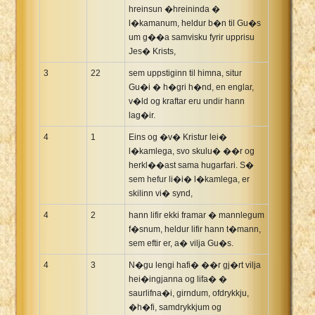
hreinsun �hreininda �
l�kamanum, heldur b�n til Gu�s
um g��a samvisku fyrir upprisu
Jes� Krists,
3
22
sem uppstiginn til himna, situr
Gu�i � h�gri h�nd, en englar,
v�ld og kraftar eru undir hann
lag�ir.
4
1
Eins og �v� Kristur lei�
l�kamlega, svo skulu� ��r og
herkl��ast sama hugarfari. S�
sem hefur li�i� l�kamlega, er
skilinn vi� synd,
4
2
hann lifir ekki framar � mannlegum
f�snum, heldur lifir hann t�mann,
sem eftir er, a� vilja Gu�s.
4
3
N�gu lengi hafi� ��r gj�rt vilja
hei�ingjanna og lifa� �
saurlifna�i, girndum, ofdrykkju,
�h�fi, samdrykkjum og