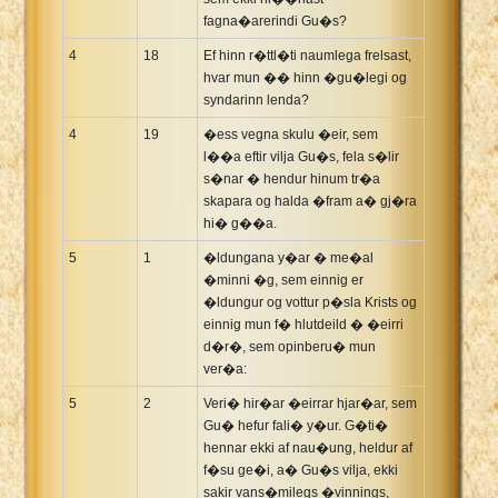
fagna�arerindi Gu�s?
4
18
Ef hinn r�ttl�ti naumlega frelsast,
hvar mun �� hinn �gu�legi og
syndarinn lenda?
4
19
�ess vegna skulu �eir, sem
l��a eftir vilja Gu�s, fela s�lir
s�nar � hendur hinum tr�a
skapara og halda �fram a� gj�ra
hi� g��a.
5
1
�ldungana y�ar � me�al
�minni �g, sem einnig er
�ldungur og vottur p�sla Krists og
einnig mun f� hlutdeild � �eirri
d�r�, sem opinberu� mun
ver�a:
5
2
Veri� hir�ar �eirrar hjar�ar, sem
Gu� hefur fali� y�ur. G�ti�
hennar ekki af nau�ung, heldur af
f�su ge�i, a� Gu�s vilja, ekki
sakir vans�milegs �vinnings,