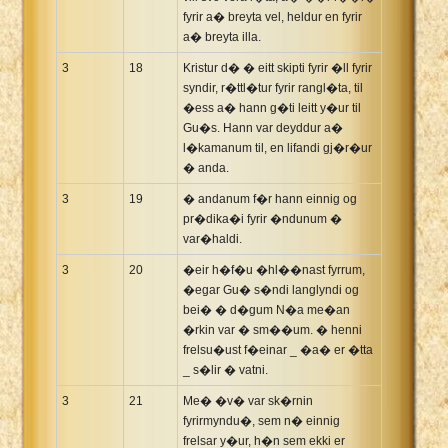
fyrir a� breyta vel, heldur en fyrir
a� breyta illa.
3
18
Kristur d� � eitt skipti fyrir �ll fyrir
syndir, r�ttl�tur fyrir rangl�ta, til
�ess a� hann g�ti leitt y�ur til
Gu�s. Hann var deyddur a�
l�kamanum til, en lifandi gj�r�ur
� anda.
3
19
� andanum f�r hann einnig og
pr�dika�i fyrir �ndunum �
var�haldi.
3
20
�eir h�f�u �hl��nast fyrrum,
�egar Gu� s�ndi langlyndi og
bei� � d�gum N�a me�an
�rkin var � sm��um. � henni
frelsu�ust f�einar _ �a� er �tta
_ s�lir � vatni.
3
21
Me� �v� var sk�rnin
fyrirmyndu�, sem n� einnig
frelsar y�ur, h�n sem ekki er