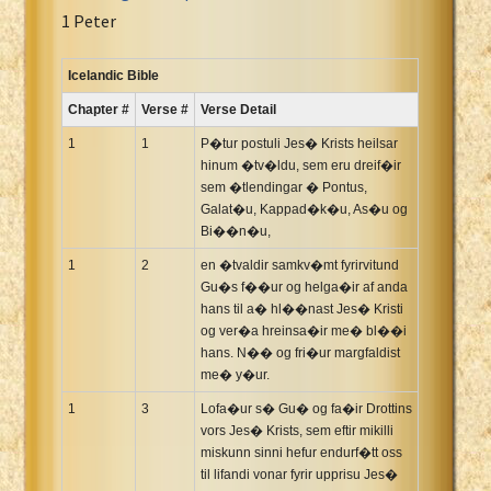
Portuguese Bible
1 Peter
Romanian Cornilescu Bible
Russian Synodal 1876 Bible
Icelandic Bible
Russian Synodal Bible KOI8
Chapter #
Verse #
Verse Detail
Russian Synodal Bible Win-1251
1
1
P�tur postuli Jes� Krists heilsar
Shuar New Testament
hinum �tv�ldu, sem eru dreif�ir
sem �tlendingar � Pontus,
Spanish RV 1909 Bible
Galat�u, Kappad�k�u, As�u og
Spanish Sag. Escrituras 1569
Bi��n�u,
Swahili New Testament
1
2
en �tvaldir samkv�mt fyrirvitund
Swedish 1917 Bible
Gu�s f��ur og helga�ir af anda
Tagalog 1905
hans til a� hl��nast Jes� Kristi
og ver�a hreinsa�ir me� bl��i
Tagalog John and James
hans. N�� og fri�ur margfaldist
Turkish Bible
me� y�ur.
Ukrainian 1871 NT
1
3
Lofa�ur s� Gu� og fa�ir Drottins
Ukrainian Bible
vors Jes� Krists, sem eftir mikilli
miskunn sinni hefur endurf�tt oss
Uma New Testament
til lifandi vonar fyrir upprisu Jes�
Vietnamese 1934 Bible