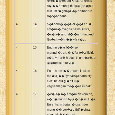
��tt � p�slum Krists, til �ess
a� ��r einnig megi� gle�jast
miklum f�gnu�i vi� opinberun
d�r�ar hans.
4
14
S�lir eru� ��r, er ��r eru�
sm�na�ir vegna nafns Krists,
�v� a� andi d�r�arinnar, andi
Gu�s hv�lir �� yfir y�ur.
4
15
Enginn y�ar l��i sem
manndr�pari, �j�fur e�a illvirki
e�a fyrir a� hlutast til um �a�, er
��rum kemur vi�.
4
16
En ef hann l��ur sem kristinn
ma�ur, �� fyrirver�i hann sig
ekki, heldur gj�ri Gu�
vegsamlegan me� �essu nafni.
4
17
�v� a� n� er t�minn kominn,
a� d�murinn byrji � h�si Gu�s.
En ef hann byrjar � oss, hver
munu �� ver�a afdrif �eirra,
sem ekki hl��nast