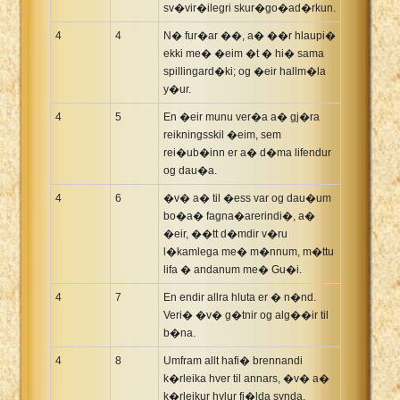
sv�vir�ilegri skur�go�ad�rkun.
4
4
N� fur�ar ��, a� ��r hlaupi�
ekki me� �eim �t � hi� sama
spillingard�ki; og �eir hallm�la
y�ur.
4
5
En �eir munu ver�a a� gj�ra
reikningsskil �eim, sem
rei�ub�inn er a� d�ma lifendur
og dau�a.
4
6
�v� a� til �ess var og dau�um
bo�a� fagna�arerindi�, a�
�eir, ��tt d�mdir v�ru
l�kamlega me� m�nnum, m�ttu
lifa � andanum me� Gu�i.
4
7
En endir allra hluta er � n�nd.
Veri� �v� g�tnir og alg��ir til
b�na.
4
8
Umfram allt hafi� brennandi
k�rleika hver til annars, �v� a�
k�rleikur hylur fj�lda synda.