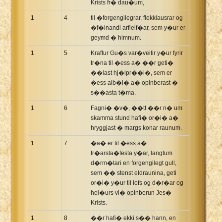
Krists fr� dau�um,
Xhosa Bible
1
4
til �forgengilegrar, flekklausrar og
�f�lnandi arfleif�ar, sem y�ur er
geymd � himnum.
1
5
Kraftur Gu�s var�veitir y�ur fyrir
tr�na til �ess a� ��r geti�
��last hj�lpr��i�, sem er
�ess alb�i� a� opinberast �
s��asta t�ma.
1
6
Fagni� �v�, ��tt ��r n� um
skamma stund hafi� or�i� a�
hryggjast � margs konar raunum.
1
7
�a� er til �ess a�
tr�arsta�festa y�ar, langtum
d�rm�tari en forgengilegt gull,
sem �� stenst eldraunina, geti
or�i� y�ur til lofs og d�r�ar og
hei�urs vi� opinberun Jes�
Krists.
1
8
��r hafi� ekki s�� hann, en