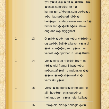
fyrir y�ur, a� �eir �j�nu�u a�
�essu, sem y�ur er n�
kunngj�rt af �eim, sem bo�u�u
y�ur fagna�arerindi� �
heil�gum anda, sem er sendur fr�
himni. Inn � �etta f�sir jafnvel
englana a� skyggnast.
1
13
Gj�ri� �v� hugi y�ar vi�b�na
og vaki�. Setji� alla von y�ar til
�eirrar n��ar, sem y�ur mun
veitast vi� opinberun Jes� Krists.
1
14
Veri� eins og hl��in b�rn og
l�ti� eigi framar lifna� y�ar
m�tast af �eim girndum, er ��r
��ur l�tu� stj�rnast af �
vanvisku y�ar.
1
15
Ver�i� heldur sj�lfir heilagir �
allri heg�un, eins og s� er
heilagur, sem y�ur hefur kalla�.
1
16
Rita� er: ,,Veri� heilagir, �v�