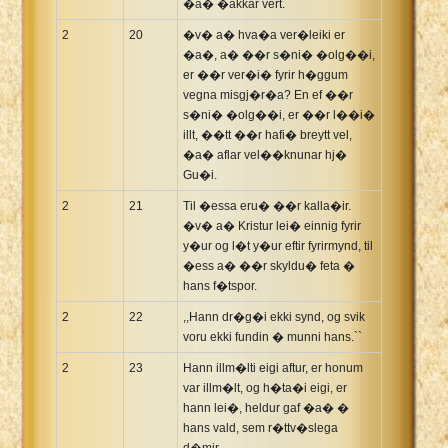
�a� �akkar vert.
2
20
�v� a� hva�a ver�leiki er
�a�, a� ��r s�ni� �olg��i,
er ��r ver�i� fyrir h�ggum
vegna misgj�r�a? En ef ��r
s�ni� �olg��i, er ��r l��i�
illt, ��tt ��r hafi� breytt vel,
�a� aflar vel��knunar hj�
Gu�i.
2
21
Til �essa eru� ��r kalla�ir.
�v� a� Kristur lei� einnig fyrir
y�ur og l�t y�ur eftir fyrirmynd, til
�ess a� ��r skyldu� feta �
hans f�tspor.
2
22
,,Hann dr�g�i ekki synd, og svik
voru ekki fundin � munni hans.``
2
23
Hann illm�lti eigi aftur, er honum
var illm�lt, og h�ta�i eigi, er
hann lei�, heldur gaf �a� �
hans vald, sem r�ttv�slega
d�mir.