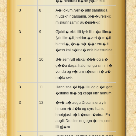
�� hindrast b�nir y�ar ekki.
3
8
A� lokum, veri� allir samhuga,
hluttekningarsamir, br��urelskir,
miskunnsamir, au�mj�kir.
3
9
Gjaldi� ekki illt fyrir illt e�a illm�li
fyrir illm�li, heldur �vert � m�ti
blessi�, �v� a� ��r eru� til
�ess kalla�ir a� erfa blessunina.
3
10
S� sem vill elska l�fi� og sj�
g��a daga, haldi tungu sinni fr�
vondu og v�rum s�num fr� a�
m�la svik.
3
11
Hann snei�i hj� illu og gj�ri gott,
�stundi fri� og keppi eftir honum.
3
12
�v� a� augu Drottins eru yfir
hinum r�ttl�tu og eyru hans
hneigjast a� b�num �eirra. En
auglit Drottins er gegn �eim, sem
illt gj�ra.