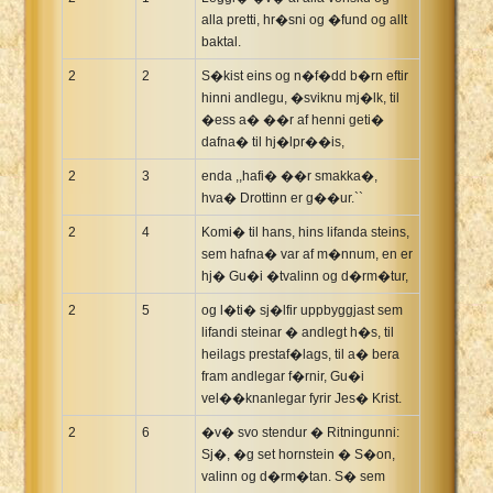
alla pretti, hr�sni og �fund og allt
baktal.
2
2
S�kist eins og n�f�dd b�rn eftir
hinni andlegu, �sviknu mj�lk, til
�ess a� ��r af henni geti�
dafna� til hj�lpr��is,
2
3
enda ,,hafi� ��r smakka�,
hva� Drottinn er g��ur.``
2
4
Komi� til hans, hins lifanda steins,
sem hafna� var af m�nnum, en er
hj� Gu�i �tvalinn og d�rm�tur,
2
5
og l�ti� sj�lfir uppbyggjast sem
lifandi steinar � andlegt h�s, til
heilags prestaf�lags, til a� bera
fram andlegar f�rnir, Gu�i
vel��knanlegar fyrir Jes� Krist.
2
6
�v� svo stendur � Ritningunni:
Sj�, �g set hornstein � S�on,
valinn og d�rm�tan. S� sem