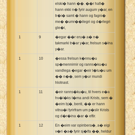
elski� hann ��. ��r hafi�
hann ekki n� fyrir augum y�ar, en
tr�i� samt � hann og fagni�
me� �umr��ilegri og d�rlegri
gle�i,
1
9
�egar ��r eru� a� n�
takmarki tr�ar y�ar, frelsun s�lna
y�ar.
1
10
�essa frelsun k�nnu�u
sp�mennirnir og ranns�ku�u
vandlega �egar �eir t�lu�u um
�� n��, sem y�ur mundi
hlotnast.
1
11
�eir ranns�ku�u, til hvers e�a
hv�l�ks t�ma andi Krists, sem �
�eim bj�, benti, �� er hann
vitna�i fyrirfram um p�slir Krists
og d�r�ina �ar � eftir.
1
12
En �eim var opinbera�, a� eigi
v�ri �a� fyrir sj�lfa ��, heldur