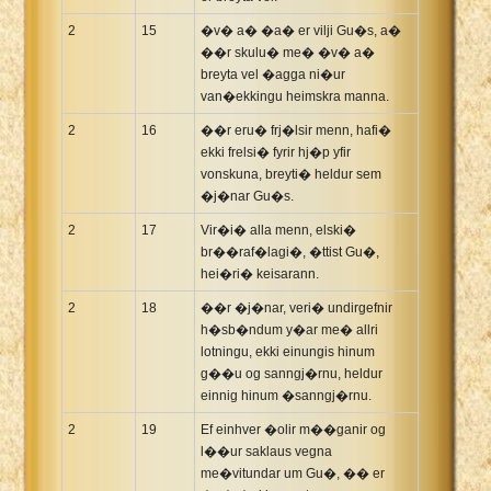
2
15
�v� a� �a� er vilji Gu�s, a�
��r skulu� me� �v� a�
breyta vel �agga ni�ur
van�ekkingu heimskra manna.
2
16
��r eru� frj�lsir menn, hafi�
ekki frelsi� fyrir hj�p yfir
vonskuna, breyti� heldur sem
�j�nar Gu�s.
2
17
Vir�i� alla menn, elski�
br��raf�lagi�, �ttist Gu�,
hei�ri� keisarann.
2
18
��r �j�nar, veri� undirgefnir
h�sb�ndum y�ar me� allri
lotningu, ekki einungis hinum
g��u og sanngj�rnu, heldur
einnig hinum �sanngj�rnu.
2
19
Ef einhver �olir m��ganir og
l��ur saklaus vegna
me�vitundar um Gu�, �� er