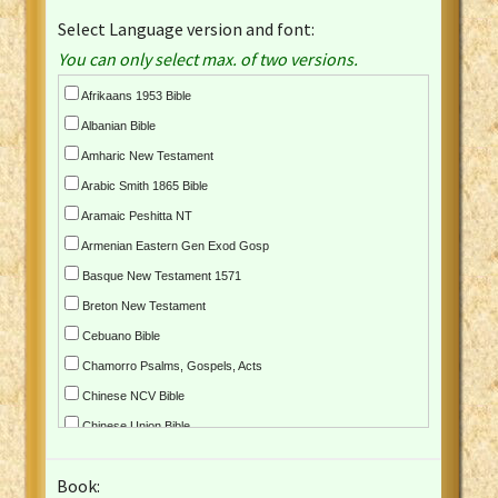
Select Language version and font:
You can only select max. of two versions.
Afrikaans 1953 Bible
Albanian Bible
Amharic New Testament
Arabic Smith 1865 Bible
Aramaic Peshitta NT
Armenian Eastern Gen Exod Gosp
Basque New Testament 1571
Breton New Testament
Cebuano Bible
Chamorro Psalms, Gospels, Acts
Chinese NCV Bible
Chinese Union Bible
Croatian Bible
Book:
Czech Kralicka Bible