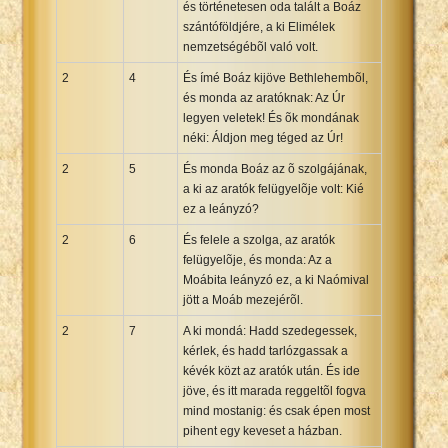
és történetesen oda talált a Boáz
szántóföldjére, a ki Elimélek
nemzetségébõl való volt.
2
4
És ímé Boáz kijöve Bethlehembõl,
és monda az aratóknak: Az Úr
legyen veletek! És õk mondának
néki: Áldjon meg téged az Úr!
2
5
És monda Boáz az õ szolgájának,
a ki az aratók felügyelõje volt: Kié
ez a leányzó?
2
6
És felele a szolga, az aratók
felügyelõje, és monda: Az a
Moábita leányzó ez, a ki Naómival
jött a Moáb mezejérõl.
2
7
A ki mondá: Hadd szedegessek,
kérlek, és hadd tarlózgassak a
kévék közt az aratók után. És ide
jöve, és itt marada reggeltõl fogva
mind mostanig: és csak épen most
pihent egy keveset a házban.