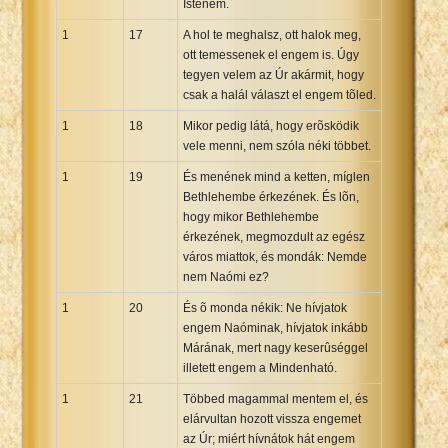
Istenem.
1
17
A hol te meghalsz, ott halok meg,
ott temessenek el engem is. Úgy
tegyen velem az Úr akármit, hogy
csak a halál választ el engem tõled.
1
18
Mikor pedig látá, hogy erõsködik
vele menni, nem szóla néki többet.
1
19
És menének mind a ketten, míglen
Bethlehembe érkezének. És lõn,
hogy mikor Bethlehembe
érkezének, megmozdult az egész
város miattok, és mondák: Nemde
nem Naómi ez?
1
20
És õ monda nékik: Ne hívjatok
engem Naóminak, hívjatok inkább
Márának, mert nagy keserûséggel
illetett engem a Mindenható.
1
21
Többed magammal mentem el, és
elárvultan hozott vissza engemet
az Úr; miért hívnátok hát engem