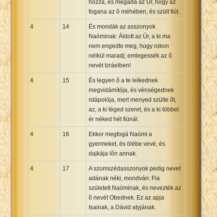
hozzá, és megadá az Úr, hogy az
fogana az õ méhében, és szült fiút.
4
14
És mondák az asszonyok
Naóminak: Áldott az Úr, a ki ma
nem engedte meg, hogy rokon
nélkül maradj; emlegessék az õ
nevét Izráelben!
4
15
És legyen õ a te lelkednek
megvidámítója, és vénségednek
istápolója, mert menyed szülte õt,
az, a ki téged szeret, és a ki többet
ér néked hét fiúnál.
4
16
Ekkor megfogá Naómi a
gyermeket, és ölébe vevé, és
dajkája lõn annak.
4
17
A szomszédasszonyok pedig nevet
adának néki, mondván: Fia
született Naóminak, és nevezték az
õ nevét Obednek. Ez az apja
Isainak, a Dávid atyjának.