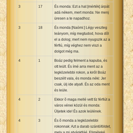
3
17
És monda: Ezt a hat [mérték] árpát
adá nékem, mert monda: Ne menj
üresen a te napadhoz.
3
18
És monda [Naómi:] Légy veszteg
leányom, míg megtudod, hova dõl
el a dolog; mert nem nyugszik az a
férfiú, míg véghez nem viszi a
dolgot még ma.
4
1
Boáz pedig felment a kapuba, és
ott leült. És ímé arra ment az a
legközelebbi rokon, a kirõl Boáz
beszélt vala, és monda néki: Jer
csak, ülj ide atyafi. És az oda ment
és leüle.
4
2
Ekkor õ maga mellé vett tíz férfiút a
város vénei közül és monda:
Üljetek ide! És azok leülének.
4
3
És õ monda a legközelebbi
rokonnak: Azt a darab szántóföldet,
mely a mi atyánkfiáé, Eliméleké