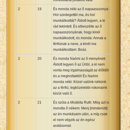
2
19
És monda néki az õ napaasszonya:
Hol szedegettél ma, és hol
munkálkodtál? Áldott legyen, a ki
rád tekintett. És elbeszélte az õ
napaasszonyának, hogy kinél
munkálkodott, és monda: Annak a
férfiúnak a neve, a kinél ma
munkálkodtam: Boáz.
2
20
És monda Naómi az õ menyének:
Áldott legyen õ az Úrtól, a ki nem
vonta meg irgalmasságát az élõktõl
és a megholtaktól! És Naómi
monda néki: Közel valónk nékünk
az a férfiú; legközelebbi rokonaink
közül való õ.
2
21
És szóla a Moábita Ruth: Még azt is
mondta õ nékem: Menj [mindenütt]
az én munkásaim után, a míg csak
el nem végzik az én egész
aratásomat.