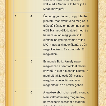
volt, eladja Naómi, a ki haza jött a
Moáb mezejérõl.
4
4
Én pedig gondoltam, hogy füledbe
juttatom, mondván: Vedd meg az itt
ülõk elõtt és az én népemnek vénei
elõtt. Ha megváltod: váltsd meg; és
ha nem váltod meg: jelentsd ki
elõttem, hogy tudjam; mert rajtad
kívül nincs, a ki megváltaná, és én
vagyok utánad. És az monda: Én
megváltom.
4
5
És monda Boáz: A mely napon
megveszed a szántóföldet Naómi
kezébõl, akkor a Moábita Ruthtól, a
megholtnak feleségétõl veszed
meg, hogy nevet támaszsz a
megholtnak, az õ örökségében.
4
6
A legközelebbi rokon pedig monda:
Nem válthatom meg magamnak,
hogy el ne veszessem a magam