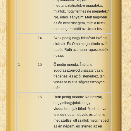
megtartóztatnátok-é magatokat
miattok, hogy férjhez ne menjetek?
Ne, édes leányaim! Mert nagyobb
az én keserüségem, mint a tietek,
mert engem talált az Úrnak keze.
1
14
Azok pedig nagy felszóval tovább
sírának. És Orpa megcsókolá az õ
napát; Ruth azonban ragaszkodék
hozzá.
1
15
Õ pedig monda: Ímé a te
sógorasszonyod visszatért az õ
népéhez, és az õ isteneihez, térj
vissza te is a te sógorasszonyod
után.
1
16
Ruth pedig monda: Ne unszolj,
hogy elhagyjalak, hogy
visszaforduljak tõled. Mert a hova
te mégy, oda megyek, és a hol te
megszállsz, ott szállok meg; néped
az én népem, és Istened az én