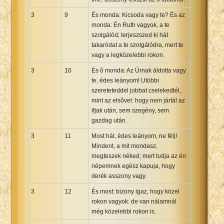
3
9
És monda: Kicsoda vagy te? És az
monda: Én Ruth vagyok, a te
szolgálód; terjeszszed ki hát
takaródat a te szolgálódra, mert te
vagy a legközelebbi rokon.
3
10
És õ monda: Az Úrnak áldotta vagy
te, édes leányom! Utóbbi
szereteteddel jobbat cselekedtél,
mint az elsõvel: hogy nem jártál az
ifjak után, sem szegény, sem
gazdag után.
3
11
Most hát, édes leányom, ne félj!
Mindent, a mit mondasz,
megteszek néked; mert tudja az én
népemnek egész kapuja, hogy
derék asszony vagy.
3
12
És most: bizony igaz, hogy közel
rokon vagyok: de van nálamnál
még közelebbi rokon is.