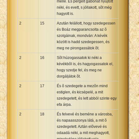
mellé. És pergelt gabonát nyújtott
néki, és evett, s jóllakott, sõt még
hagyott is.
2
15
Azután felállott, hogy szedegessen
és Boáz megparancsolta az õ
szolgáinak, mondván: A kévék
között is hadd szedegessen, és
meg ne pirongassátok õt.
2
16
Sõt húzogassatok ki néki a
kévékbõl is, és hagyogassatok el,
hogy szedje fel, és meg ne
dorgáljátok õt.
2
17
És õ szedegete a mezõn mind
estiglen, és kicsépelé, a mit
szedegetett, és lett abból szinte egy
efa árpa.
2
18
És felvevé és beméne a városba,
és napaasszonya látá, a mit õ
szedegetett. Aztán elõvevé és
odaadá néki, a mit meghagyott,
minekutána jóllakott vala.