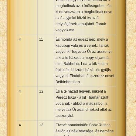
megholtnak az õ örökségében, és
ki ne veszszen a megholtnak neve
az õ atyjafiai közül és az õ
helységének kapujából. Tanuk
vagytok ma.
4
11
És monda az egész nép, mely a
kapuban vala és a vének: Tanuk
vagyunk! Tegye az Úr az asszonyt,
a ki a te házadba megy, olyanná,
mint Rákhel és Lea, a kik ketten
építették fel Izráel házát, és gyûjts
vagyont Efratában és szerezz nevet
Bethlehemben.
4
12
És a te házad legyen, miként a
Pérecz háza - a kit Thámár szült
Júdának - abból a magzatból, a
melyet az Úr adánd néked ettõl az
asszonytól.
4
13
Elvevé annakokáért Boáz Ruthot,
és lõn az néki felesége, és beméne