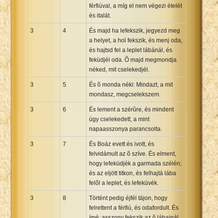
férfiúval, a míg el nem végezi ételét
és italát.
3
4
És majd ha lefekszik, jegyezd meg
a helyet, a hol fekszik, és menj oda,
és hajtsd fel a leplet lábánál, és
feküdjél oda. Õ majd megmondja
néked, mit cselekedjél.
3
5
És õ monda néki: Mindazt, a mit
mondasz, megcselekszem.
3
6
És lement a szérûre, és mindent
úgy cselekedett, a mint
napaasszonya parancsolta.
3
7
És Boáz evett és ivott, és
felvidámult az õ szíve. És elment,
hogy lefeküdjék a garmada szélén;
és az eljött titkon, és felhajtá lába
felõl a leplet, és lefeküvék.
3
8
Történt pedig éjfél tájon, hogy
felrettent a férfiú, és odafordult. És
ímé: asszony fekszik az õ lábainál.