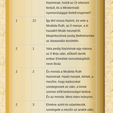
Naóminak, holott az Úr ellenem
fordult, és a Mindenható
nyomorúsággal illetett engemet?
1
22
Így tért vissza Naómi, és vele a
Moábita Ruth, az õ menye, a ki
hazatért Moáb mezejérõl.
Megérkezének pedig Bethlehembe
az árpaaratás kezdetén.
2
1
Vala pedig Naóminak egy rokona
az õ férje után, elõkelõ derék
ember Elimélek nemzetségébõl;
neve Boáz.
2
2
És monda a Moábita Ruth
Naóminak: Hadd menjek, kérlek, a
mezõre, hogy kalászokat
szedegessek az után, a kinek
szemei elõtt kedvességet találok.
És az monda: Menj édes leányom.
2
3
Elméne azért és odaérkezék,
szedegete a mezõn az aratók után,