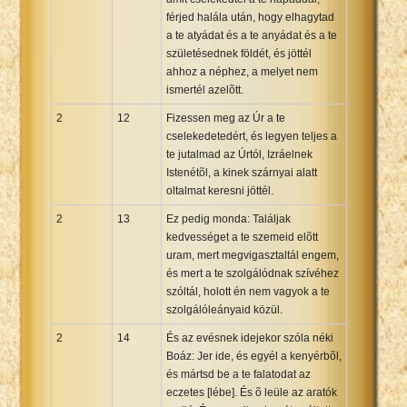
férjed halála után, hogy elhagytad
a te atyádat és a te anyádat és a te
születésednek földét, és jöttél
ahhoz a néphez, a melyet nem
ismertél azelõtt.
2
12
Fizessen meg az Úr a te
cselekedetedért, és legyen teljes a
te jutalmad az Úrtól, Izráelnek
Istenétõl, a kinek szárnyai alatt
oltalmat keresni jöttél.
2
13
Ez pedig monda: Találjak
kedvességet a te szemeid elõtt
uram, mert megvigasztaltál engem,
és mert a te szolgálódnak szívéhez
szóltál, holott én nem vagyok a te
szolgálóleányaid közül.
2
14
És az evésnek idejekor szóla néki
Boáz: Jer ide, és egyél a kenyérbõl,
és mártsd be a te falatodat az
eczetes [lébe]. És õ leüle az aratók