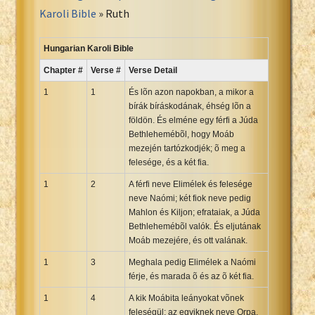
Portuguese Bible
Karoli Bible
» Ruth
Romanian Cornilescu Bible
Russian Synodal 1876 Bible
Hungarian Karoli Bible
Russian Synodal Bible KOI8
Chapter #
Verse #
Verse Detail
Russian Synodal Bible Win-1251
1
1
És lõn azon napokban, a mikor a
Shuar New Testament
bírák bíráskodának, éhség lõn a
földön. És elméne egy férfi a Júda
Spanish RV 1909 Bible
Bethlehemébõl, hogy Moáb
Spanish Sag. Escrituras 1569
mezején tartózkodjék; õ meg a
Swahili New Testament
felesége, és a két fia.
Swedish 1917 Bible
1
2
A férfi neve Elimélek és felesége
Tagalog 1905
neve Naómi; két fiok neve pedig
Mahlon és Kiljon; efrataiak, a Júda
Tagalog John and James
Bethlehemébõl valók. És eljutának
Turkish Bible
Moáb mezejére, és ott valának.
Ukrainian 1871 NT
1
3
Meghala pedig Elimélek a Naómi
Ukrainian Bible
férje, és marada õ és az õ két fia.
Uma New Testament
1
4
A kik Moábita leányokat võnek
Vietnamese 1934 Bible
feleségül; az egyiknek neve Orpa,