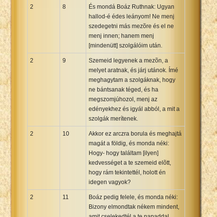
2
8
És mondá Boáz Ruthnak: Ugyan
hallod-é édes leányom! Ne menj
szedegetni más mezõre és el ne
menj innen; hanem menj
[mindenütt] szolgálóim után.
2
9
Szemeid legyenek a mezõn, a
melyet aratnak, és járj utánok. Ímé
meghagytam a szolgáknak, hogy
ne bántsanak téged, és ha
megszomjúhozol, menj az
edényekhez és igyál abból, a mit a
szolgák merítenek.
2
10
Akkor ez arczra borula és meghajtá
magát a földig, és monda néki:
Hogy- hogy találtam [ilyen]
kedvességet a te szemeid elõtt,
hogy rám tekintettél, holott én
idegen vagyok?
2
11
Boáz pedig felele, és monda néki:
Bizony elmondtak nékem mindent,
amit cselekedtél a te napaddal,