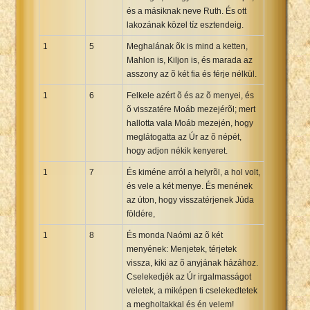
és a másiknak neve Ruth. És ott
Xhosa Bible
lakozának közel tíz esztendeig.
1
5
Meghalának õk is mind a ketten,
Mahlon is, Kiljon is, és marada az
asszony az õ két fia és férje nélkül.
1
6
Felkele azért õ és az õ menyei, és
õ visszatére Moáb mezejérõl; mert
hallotta vala Moáb mezején, hogy
meglátogatta az Úr az õ népét,
hogy adjon nékik kenyeret.
1
7
És kiméne arról a helyrõl, a hol volt,
és vele a két menye. És menének
az úton, hogy visszatérjenek Júda
földére,
1
8
És monda Naómi az õ két
menyének: Menjetek, térjetek
vissza, kiki az õ anyjának házához.
Cselekedjék az Úr irgalmasságot
veletek, a miképen ti cselekedtetek
a megholtakkal és én velem!