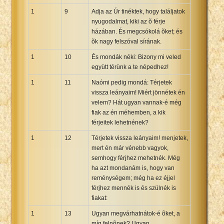
1
9
Adja az Úr tinéktek, hogy találjatok
nyugodalmat, kiki az õ férje
házában. És megcsókolá õket; és
õk nagy felszóval sírának.
1
10
És mondák néki: Bizony mi veled
együtt térünk a te népedhez!
1
11
Naómi pedig mondá: Térjetek
vissza leányaim! Miért jönnétek én
velem? Hát ugyan vannak-é még
fiak az én méhemben, a kik
férjeitek lehetnének?
1
12
Térjetek vissza leányaim! menjetek,
mert én már vénebb vagyok,
semhogy férjhez mehetnék. Még
ha azt mondanám is, hogy van
reménységem; még ha ez éjjel
férjhez mennék is és szülnék is
fiakat:
1
13
Ugyan megvárhatnátok-é õket, a
míg felnõnek? Ugyan