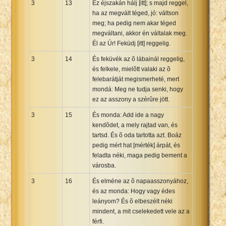
3
13
Ez éjszakán hálj [itt]; s majd reggel,
ha az megvált téged, jó: váltson
meg; ha pedig nem akar téged
megváltani, akkor én váltalak meg.
Él az Úr! Feküdj [itt] reggelig.
3
14
És feküvék az õ lábainál reggelig,
és felkele, mielõtt valaki az õ
felebarátját megismerheté, mert
mondá: Meg ne tudja senki, hogy
ez az asszony a szérûre jött.
3
15
És monda: Add ide a nagy
kendõdet, a mely rajtad van, és
tartsd. És õ oda tartotta azt. Boáz
pedig mért hat [mérték] árpát, és
feladta néki, maga pedig bement a
városba.
3
16
És elméne az õ napaasszonyához,
és az monda: Hogy vagy édes
leányom? És õ elbeszélt néki
mindent, a mit cselekedett vele az a
férfi.