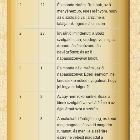
2
22
És monda Naómi Ruthnak, az õ
menyének: Jó, édes leányom, hogy
az õ szolgálóival jársz, ne is
találjanak téged más mezõn.
2
23
Így járt õ [mindenütt] a Boáz
szolgálói után, szedegetve, míg az
árpaaratás és búzaaratás
bevégzõdött; és az õ
napaasszonyával lakott.
3
1
És monda néki Naómi, az õ
napaasszonya: Édes leányom! ne
keressek-é néked nyugalmat, hogy
jól legyen dolgod?
3
2
Avagy nem rokonunk-é Boáz, a
kinek szolgálóival voltál? Ímé õ az
éjjel árpát szór a szérûn.
3
3
Annakokáért fürödjél meg, és kend
meg magadat, és vedd magadra
ruháidat, és menj le a szérûre;
észre ne vétesd magadat a