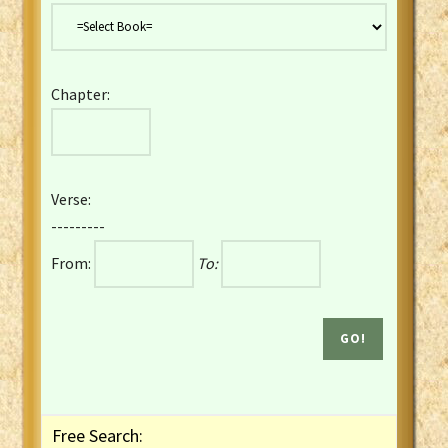
Danish Bible
Dutch Staten Vertaling Bible
Eng. KJV&Book of Mormon
Chapter:
English YLT 1898 Bible
Estonian Genesis New Testament
Finnish 1776 Bible
Finnish 1938 Bible
Verse:
French Darby Bible
---------
French Louis Segond Bible
From:
To:
Gaelic (Manx) Selections
Gaelic (Scottish) Mark
Georgian Gospels Acts James
German Luther 1912 Bible
Gothic NT AmbrosianusA Partial
Greek Modern Bible
Greek NT Byzantine Majority
Free Search:
Greek NT Textus Receptus