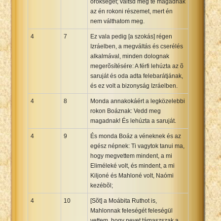
örökségét; váltsd meg te magadnak
az én rokoni részemet, mert én
nem válthatom meg.
4
7
Ez vala pedig [a szokás] régen
Izráelben, a megváltás és cserélés
alkalmával, minden dolognak
megerõsítésére: A férfi lehúzta az õ
saruját és oda adta felebarátjának,
és ez volt a bizonyság Izráelben.
4
8
Monda annakokáért a legközelebbi
rokon Boáznak: Vedd meg
magadnak! És lehúzta a saruját.
4
9
És monda Boáz a véneknek és az
egész népnek: Ti vagytok tanui ma,
hogy megvettem mindent, a mi
Eliméleké volt, és mindent, a mi
Kiljoné és Mahloné volt, Naómi
kezébõl;
4
10
[Sõt] a Moábita Ruthot is,
Mahlonnak feleségét feleségül
vettem, hogy nevet támaszszak a