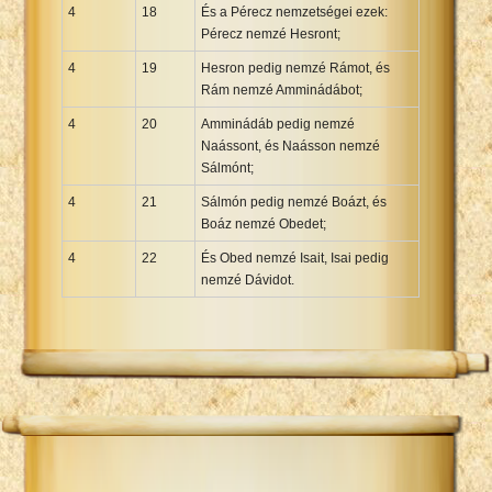
4
18
És a Pérecz nemzetségei ezek:
Pérecz nemzé Hesront;
4
19
Hesron pedig nemzé Rámot, és
Rám nemzé Amminádábot;
4
20
Amminádáb pedig nemzé
Naássont, és Naásson nemzé
Sálmónt;
4
21
Sálmón pedig nemzé Boázt, és
Boáz nemzé Obedet;
4
22
És Obed nemzé Isait, Isai pedig
nemzé Dávidot.