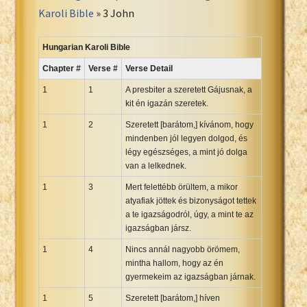
Portuguese Bible
Karoli Bible
» 3 John
Romanian Cornilescu Bible
Russian Synodal 1876 Bible
Hungarian Karoli Bible
Russian Synodal Bible KOI8
Chapter #
Verse #
Verse Detail
Russian Synodal Bible Win-1251
1
1
A presbiter a szeretett Gájusnak, a
Shuar New Testament
kit én igazán szeretek.
Spanish RV 1909 Bible
1
2
Szeretett [barátom,] kívánom, hogy
Spanish Sag. Escrituras 1569
mindenben jól legyen dolgod, és
légy egészséges, a mint jó dolga
Swahili New Testament
van a lelkednek.
Swedish 1917 Bible
1
3
Mert felettébb örültem, a mikor
Tagalog 1905
atyafiak jöttek és bizonyságot tettek
Tagalog John and James
a te igazságodról, úgy, a mint te az
igazságban jársz.
Turkish Bible
Ukrainian 1871 NT
1
4
Nincs annál nagyobb örömem,
mintha hallom, hogy az én
Ukrainian Bible
gyermekeim az igazságban járnak.
Uma New Testament
1
5
Szeretett [barátom,] híven
Vietnamese 1934 Bible