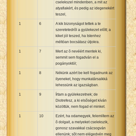
cselekszel mindenben, a mit az
Xhosa Bible
atyafiakért, és pedig az idegenekért
teszel,
1
6
A kik bizonyságot tettek a te
szeretetedrõl a gyülekezet elõtt; a
kiket jól teszed, ha Istenhez
méltóan bocsátasz útjokra.
1
7
Mert az õ nevéért mentek ki,
semmit sem fogadván el a
pogányoktól;
1
8
Nékünk azért be kell fogadnunk az
ilyeneket, hogy munkatársaikká
lehessünk az igazságban.
1
9
Írtam a gyülekezetnek; de
Diotrefesz, a ki elsõséget kíván
közöttük, nem fogad el minket.
1
10
Ezért, ha odamegyek, felemlítem az
õ dolgait, a melyeket cselekszik,
gonosz szavakkal csácsogván
ellenünk; sõt nem elégedvén meg