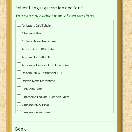
Select Language version and font:
You can only select max. of two versions.
Afrikaans 1953 Bible
Albanian Bible
Amharic New Testament
Arabic Smith 1865 Bible
Aramaic Peshitta NT
Armenian Eastern Gen Exod Gosp
Basque New Testament 1571
Breton New Testament
Cebuano Bible
Chamorro Psalms, Gospels, Acts
Chinese NCV Bible
Chinese Union Bible
Croatian Bible
Book:
Czech Kralicka Bible