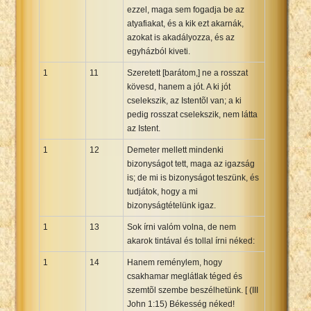
ezzel, maga sem fogadja be az
atyafiakat, és a kik ezt akarnák,
azokat is akadályozza, és az
egyházból kiveti.
1
11
Szeretett [barátom,] ne a rosszat
kövesd, hanem a jót. A ki jót
cselekszik, az Istentõl van; a ki
pedig rosszat cselekszik, nem látta
az Istent.
1
12
Demeter mellett mindenki
bizonyságot tett, maga az igazság
is; de mi is bizonyságot teszünk, és
tudjátok, hogy a mi
bizonyságtételünk igaz.
1
13
Sok írni valóm volna, de nem
akarok tintával és tollal írni néked:
1
14
Hanem reménylem, hogy
csakhamar meglátlak téged és
szemtõl szembe beszélhetünk. [ (III
John 1:15) Békesség néked!