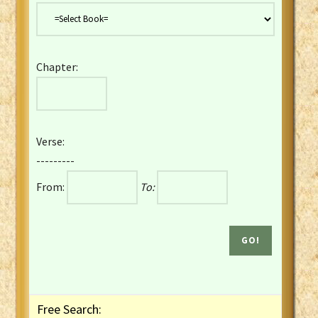
Danish Bible
Dutch Staten Vertaling Bible
Eng. KJV&Book of Mormon
Chapter:
English YLT 1898 Bible
Estonian Genesis New Testament
Finnish 1776 Bible
Finnish 1938 Bible
Verse:
French Darby Bible
---------
French Louis Segond Bible
From:
To:
Gaelic (Manx) Selections
Gaelic (Scottish) Mark
Georgian Gospels Acts James
German Luther 1912 Bible
Gothic NT AmbrosianusA Partial
Greek Modern Bible
Greek NT Byzantine Majority
Free Search:
Greek NT Textus Receptus