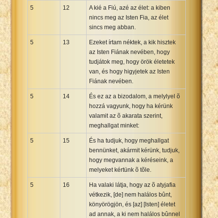
5
12
A kié a Fiú, azé az élet: a kiben
nincs meg az Isten Fia, az élet
sincs meg abban.
5
13
Ezeket írtam néktek, a kik hisztek
az Isten Fiának nevében, hogy
tudjátok meg, hogy örök életetek
van, és hogy higyjetek az Isten
Fiának nevében.
5
14
És ez az a bizodalom, a melylyel õ
hozzá vagyunk, hogy ha kérünk
valamit az õ akarata szerint,
meghallgat minket:
5
15
És ha tudjuk, hogy meghallgat
bennünket, akármit kérünk, tudjuk,
hogy megvannak a kéréseink, a
melyeket kértünk õ tõle.
5
16
Ha valaki látja, hogy az õ atyjafia
vétkezik, [de] nem halálos bûnt,
könyörögjön, és [az] [Isten] életet
ad annak, a ki nem halálos bûnnel