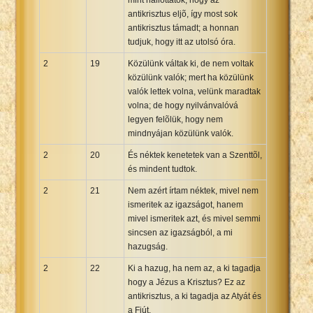
antikrisztus eljõ, így most sok
antikrisztus támadt; a honnan
tudjuk, hogy itt az utolsó óra.
2
19
Közülünk váltak ki, de nem voltak
közülünk valók; mert ha közülünk
valók lettek volna, velünk maradtak
volna; de hogy nyilvánvalóvá
legyen felõlük, hogy nem
mindnyájan közülünk valók.
2
20
És néktek kenetetek van a Szenttõl,
és mindent tudtok.
2
21
Nem azért írtam néktek, mivel nem
ismeritek az igazságot, hanem
mivel ismeritek azt, és mivel semmi
sincsen az igazságból, a mi
hazugság.
2
22
Ki a hazug, ha nem az, a ki tagadja
hogy a Jézus a Krisztus? Ez az
antikrisztus, a ki tagadja az Atyát és
a Fiút.