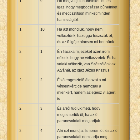
1
9
Ha megvalljuk bûneinket, hû és
igaz, hogy megbocsássa bûneinket
és megtisztítson minket minden
hamisságtól.
1
10
Ha azt mondjuk, hogy nem
vétkeztünk, hazuggá teszszük õt,
és az õ ígéje nincsen mi bennünk.
2
1
Én fiacskáim, ezeket azért írom
néktek, hogy ne vétkezzetek. És ha
valaki vétkezik, van Szószólónk az
Atyánál, az igaz Jézus Krisztus.
2
2
És õ engesztelõ áldozat a mi
vétkeinkért; de nemcsak a
mienkért, hanem az egész világért
is.
2
3
És arról tudjuk meg, hogy
megismertük õt, ha az õ
parancsolatait megtartjuk.
2
4
A ki ezt mondja: Ismerem õt, és az õ
parancsolatait nem tartja meg,