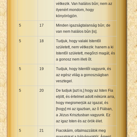
vétkezik. Van halálos bûn; nem az
ilyenért mondom, hogy
könyörögjön.
5
17
Minden igazságtalanság bûn; de
van nem halálos bûn [is].
5
18
Tudjuk, hogy valaki Istentõl
született, nem vétkezik: hanem a ki
Istentõl született, megõrzi magát, és
a gonosz nem illeti õt.
5
19
Tudjuk, hogy Istentõl vagyunk, és
az egész világ a gonoszságban
vesztegel.
5
20
De tudjuk [azt is,] hogy az Isten Fia
eljött, és értelmet adott nékünk arra,
hogy megismerjük az igazat, és
[hogy] mi az igazban, az õ Fiában,
a Jézus Krisztusban vagyunk. Ez
az igaz Isten és az örök élet.
5
21
Fiacskáim, oltalmazzátok meg
magatokat a bálványoktól. Ámen!