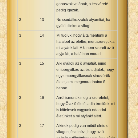
gonoszok valának, a testvéreié
pedig igazak.
3
13
Ne csodálkozzatok atyámfiai, ha
gyûlöl titeket a világ!
3
14
Mi tudjuk, hogy általmentünk a
halálból az életbe, mert szeretjük a
mi atyánkfiait. A ki nem szereti az õ
atyjafiát, a halálban marad.
3
15
A ki gyûlöli az õ atyjafiát, mind
embergyilkos az: és tudjátok, hogy
egy embergyilkosnak sincs örök
élete, a mi megmaradhatna õ
benne.
3
16
Arról ismertük meg a szeretetet,
hogy Õ az õ életét adta érettünk: mi
is kötelesek vagyunk odaadni
életünket a mi atyánkfiaiért.
3
17
A kinek pedig van mibõl élnie e
világon, és elnézi, hogy az õ
atyjafia szükségben van, és elzárja