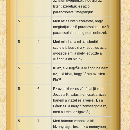
az Isten gyermekeit, hogyha az
Istent szeretjük, és az õ
parancsolatait megtartjuk.
5
3
Mert az az Isten szeretete, hogy
megtartjuk az õ parancsolatait; az õ
parancsolatai pedig nem nehezek.
5
4
Mert mindaz, a mi az Istentõl
született, legyõzi a világot; és az a
gyõzedelem, a mely legyõzte a
világot, a mi hitünk.
5
5
Ki az, a ki legyõzi a világot, ha nem
az, a ki hiszi, hogy Jézus az Isten
Fia?!
5
6
Ez az, a ki víz és vér által jõ vala,
Jézus a Krisztus; nemcsak a vízzel,
hanem a vízzel és a vérrel. És a
Lélek az, a mely bizonyságot tesz,
mert a Lélek az igazság.
5
7
Mert hárman vannak, a kik
bizonyságot tesznek a mennyben,