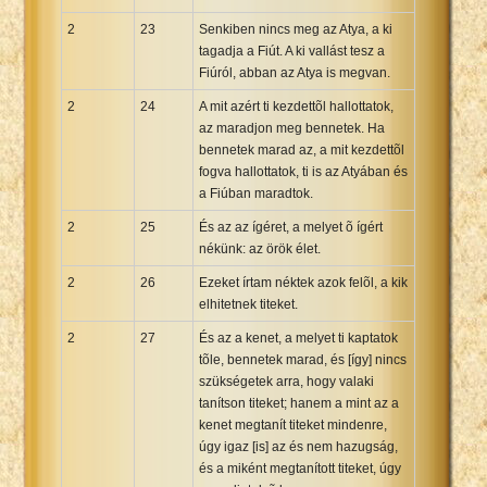
2
23
Senkiben nincs meg az Atya, a ki
tagadja a Fiút. A ki vallást tesz a
Fiúról, abban az Atya is megvan.
2
24
A mit azért ti kezdettõl hallottatok,
az maradjon meg bennetek. Ha
bennetek marad az, a mit kezdettõl
fogva hallottatok, ti is az Atyában és
a Fiúban maradtok.
2
25
És az az ígéret, a melyet õ ígért
nékünk: az örök élet.
2
26
Ezeket írtam néktek azok felõl, a kik
elhitetnek titeket.
2
27
És az a kenet, a melyet ti kaptatok
tõle, bennetek marad, és [így] nincs
szükségetek arra, hogy valaki
tanítson titeket; hanem a mint az a
kenet megtanít titeket mindenre,
úgy igaz [is] az és nem hazugság,
és a miként megtanított titeket, úgy