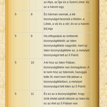
az Atya, az Íge és a Szent Lélek: és
ez a három egy.
5
8
És hárman vannak, a kik
bizonyságot tesznek a földön, a
Lélek, a víz és a vér; és ez a három
[is] egy.
5
9
Ha elfogadjuk az emberek
bizonyságtételét, az Isten
bizonyságtétele nagyobb: mert az
Isten bizonyságtétele az, a melylyel
bizonyságot tett az õ Fiáról.
5
10
A ki hisz az Isten Fiában,
bizonyságtétele van önmagában. A
ki nem hisz az Istennek, hazuggá
tette õt; mert nem hitt abban a
bizonyságtételben, a melylyel
bizonyságot tett Isten az õ Fiáról.
5
11
És ez az a bizonyságtétel, hogy
örök életet adott nékünk az Isten és
ez az élet az õ Fiában van.