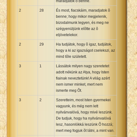
maradjatok õ benne.
2
28
És most, fiacskáim, maradjatok õ
benne; hogy mikor megjelenik,
bizodalmunk legyen, és meg ne
szégyenüljünk elõtte az õ
eljövetelekor.
2
29
Ha tudjátok, hogy õ igaz, tudjátok,
hogy a ki az igazságot cselekszi, az
mind tõle született.
3
1
Lássátok milyen nagy szeretetet
adott nékünk az Atya, hogy Isten
fiainak neveztetünk! A világ azért
nem ismer minket, mert nem
ismerte meg Õt.
3
2
Szeretteim, most Isten gyermekei
vagyunk, és még nem lett
nyilvánvalóvá, hogy mivé leszünk.
De tudjuk, hogy ha nyilvánvalóvá
lesz, hasonlókká leszünk Õ hozzá;
mert meg fogjuk õt látni, a mint van.