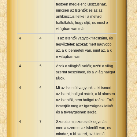
testben megjelent Krisztusnak,
nincsen az Istentõl: és az az
antikrisztus [lelke,] a melyrõl
hallottátok, hogy eljõ; és most e
világban van már.
4
4
Ti az Istentõl vagytok fiacskáim, és
legyõztétek azokat; mert nagyobb
az, a ki bennetek van, mint az, a ki
e világban van.
4
5
Azok a világból valók; azért a világ
szerint beszélnek, és a világ hallgat
rájok.
4
6
Mi az Istentõl vagyunk: a ki ismeri
az Istent, hallgat reánk, a ki nincsen
az Istentõl, nem hallgat reánk. Errõl
ismerjük meg az igazságnak lelkét
és a tévelygésnek lelkét.
4
7
Szeretteim, szeressük egymást:
mert a szeretet az Istentõl van; és
mindaz, a ki szeret, az Istentõl