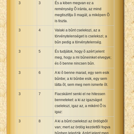
3
3
És a kiben megvan ez a
reménység Õ iránta, az mind
megtisztítja õ magát, a miképen Õ
is tiszta.
3
4
Valaki a bûnt cselekszi, az a
törvénytelenséget is cselekszi; a
bûn pedig a törvénytelenség.
3
5
És tudjátok, hogy õ azért jelent
meg, hogy a mi bûneinket elvegye;
és õ benne nincsen bûn.
3
6
A ki õ benne marad, egy sem esik
bûnbe; a ki bûnbe esik, egy sem
látta õt, sem meg nem ismerte õt.
3
7
Fiacskáim! senki el ne hitessen
benneteket: a ki az igazságot
cselekszi, igaz az, a miként Õ is
igaz:
3
8
A ki a bûnt cselekszi az ördögbõl
van; mert az ördög kezdettõl fogva
bûnben leledzik. Azért jelent meg