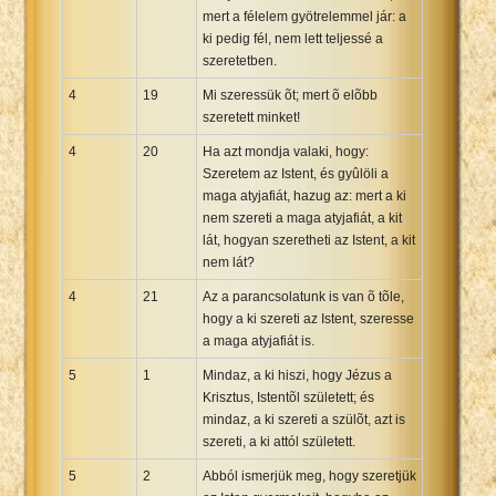
mert a félelem gyötrelemmel jár: a
ki pedig fél, nem lett teljessé a
szeretetben.
4
19
Mi szeressük õt; mert õ elõbb
szeretett minket!
4
20
Ha azt mondja valaki, hogy:
Szeretem az Istent, és gyûlöli a
maga atyjafiát, hazug az: mert a ki
nem szereti a maga atyjafiát, a kit
lát, hogyan szeretheti az Istent, a kit
nem lát?
4
21
Az a parancsolatunk is van õ tõle,
hogy a ki szereti az Istent, szeresse
a maga atyjafiát is.
5
1
Mindaz, a ki hiszi, hogy Jézus a
Krisztus, Istentõl született; és
mindaz, a ki szereti a szülõt, azt is
szereti, a ki attól született.
5
2
Abból ismerjük meg, hogy szeretjük