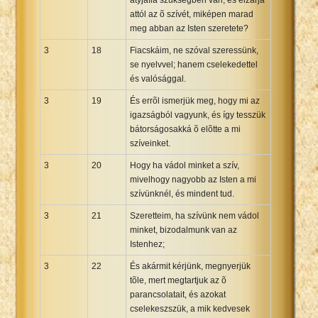
attól az õ szívét, miképen marad
meg abban az Isten szeretete?
3
18
Fiacskáim, ne szóval szeressünk,
se nyelvvel; hanem cselekedettel
és valósággal.
3
19
És errõl ismerjük meg, hogy mi az
igazságból vagyunk, és így tesszük
bátorságosakká õ elõtte a mi
szíveinket.
3
20
Hogy ha vádol minket a szív,
mivelhogy nagyobb az Isten a mi
szívünknél, és mindent tud.
3
21
Szeretteim, ha szívünk nem vádol
minket, bizodalmunk van az
Istenhez;
3
22
És akármit kérjünk, megnyerjük
tõle, mert megtartjuk az õ
parancsolatait, és azokat
cselekeszszük, a mik kedvesek