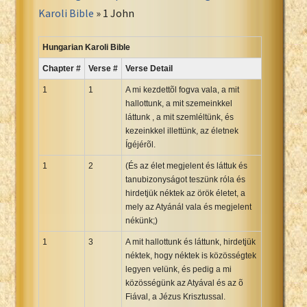
Portuguese Bible
Karoli Bible
» 1 John
Romanian Cornilescu Bible
Russian Synodal 1876 Bible
Hungarian Karoli Bible
Russian Synodal Bible KOI8
Chapter #
Verse #
Verse Detail
Russian Synodal Bible Win-1251
1
1
A mi kezdettõl fogva vala, a mit
Shuar New Testament
hallottunk, a mit szemeinkkel
láttunk , a mit szemléltünk, és
Spanish RV 1909 Bible
kezeinkkel illettünk, az életnek
Spanish Sag. Escrituras 1569
Ígéjérõl.
Swahili New Testament
1
2
(És az élet megjelent és láttuk és
Swedish 1917 Bible
tanubizonyságot teszünk róla és
Tagalog 1905
hirdetjük néktek az örök életet, a
mely az Atyánál vala és megjelent
Tagalog John and James
nékünk;)
Turkish Bible
1
3
A mit hallottunk és láttunk, hirdetjük
Ukrainian 1871 NT
néktek, hogy néktek is közösségtek
Ukrainian Bible
legyen velünk, és pedig a mi
közösségünk az Atyával és az õ
Uma New Testament
Fiával, a Jézus Krisztussal.
Vietnamese 1934 Bible