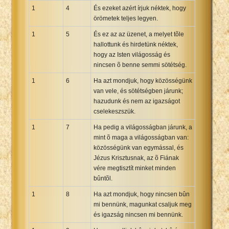
1
4
És ezeket azért írjuk néktek, hogy
Xhosa Bible
örömetek teljes legyen.
1
5
És ez az az üzenet, a melyet tõle
hallottunk és hirdetünk néktek,
hogy az Isten világosság és
nincsen õ benne semmi sötétség.
1
6
Ha azt mondjuk, hogy közösségünk
van vele, és sötétségben járunk;
hazudunk és nem az igazságot
cselekeszszük.
1
7
Ha pedig a világosságban járunk, a
mint õ maga a világosságban van:
közösségünk van egymással, és
Jézus Krisztusnak, az õ Fiának
vére megtisztít minket minden
bûntõl.
1
8
Ha azt mondjuk, hogy nincsen bûn
mi bennünk, magunkat csaljuk meg
és igazság nincsen mi bennünk.