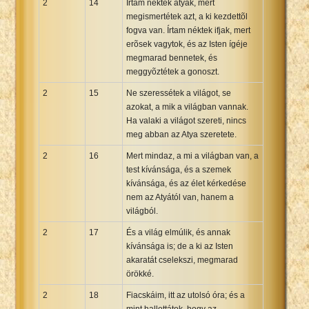
2
14
Írtam néktek atyák, mert
megismertétek azt, a ki kezdettõl
fogva van. Írtam néktek ifjak, mert
erõsek vagytok, és az Isten ígéje
megmarad bennetek, és
meggyõztétek a gonoszt.
2
15
Ne szeressétek a világot, se
azokat, a mik a világban vannak.
Ha valaki a világot szereti, nincs
meg abban az Atya szeretete.
2
16
Mert mindaz, a mi a világban van, a
test kívánsága, és a szemek
kívánsága, és az élet kérkedése
nem az Atyától van, hanem a
világból.
2
17
És a világ elmúlik, és annak
kívánsága is; de a ki az Isten
akaratát cselekszi, megmarad
örökké.
2
18
Fiacskáim, itt az utolsó óra; és a
mint hallottátok, hogy az