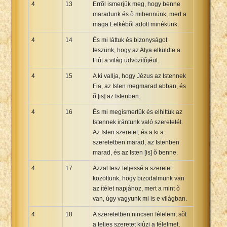
4
13
Errõl ismerjük meg, hogy benne
maradunk és õ mibennünk; mert a
maga Lelkébõl adott minékünk.
4
14
És mi láttuk és bizonyságot
teszünk, hogy az Atya elküldte a
Fiút a világ üdvözítõjéül.
4
15
A ki vallja, hogy Jézus az Istennek
Fia, az Isten megmarad abban, és
õ [is] az Istenben.
4
16
És mi megismertük és elhittük az
Istennek irántunk való szeretetét.
Az Isten szeretet; és a ki a
szeretetben marad, az Istenben
marad, és az Isten [is] õ benne.
4
17
Azzal lesz teljessé a szeretet
közöttünk, hogy bizodalmunk van
az ítélet napjához, mert a mint õ
van, úgy vagyunk mi is e világban.
4
18
A szeretetben nincsen félelem; sõt
a teljes szeretet kiûzi a félelmet,