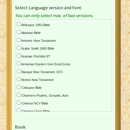
Select Language version and font:
You can only select max. of two versions.
Afrikaans 1953 Bible
Albanian Bible
Amharic New Testament
Arabic Smith 1865 Bible
Aramaic Peshitta NT
Armenian Eastern Gen Exod Gosp
Basque New Testament 1571
Breton New Testament
Cebuano Bible
Chamorro Psalms, Gospels, Acts
Chinese NCV Bible
Chinese Union Bible
Croatian Bible
Book:
Czech Kralicka Bible