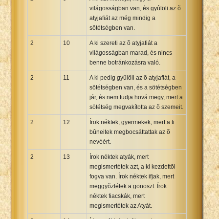
világosságban van, és gyûlöli az õ
atyjafiát az még mindig a
sötétségben van.
2
10
A ki szereti az õ atyjafiát a
világosságban marad, és nincs
benne botránkozásra való.
2
11
A ki pedig gyûlöli az õ atyjafiát, a
sötétségben van, és a sötétségben
jár, és nem tudja hová megy, mert a
sötétség megvakította az õ szemeit.
2
12
Írok néktek, gyermekek, mert a ti
bûneitek megbocsáttattak az õ
nevéért.
2
13
Írok néktek atyák, mert
megismertétek azt, a ki kezdettõl
fogva van. Írok néktek ifjak, mert
meggyõztétek a gonoszt. Írok
néktek fiacskák, mert
megismertétek az Atyát.