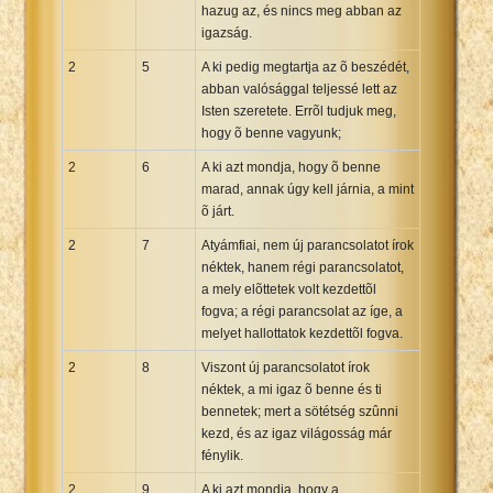
hazug az, és nincs meg abban az
igazság.
2
5
A ki pedig megtartja az õ beszédét,
abban valósággal teljessé lett az
Isten szeretete. Errõl tudjuk meg,
hogy õ benne vagyunk;
2
6
A ki azt mondja, hogy õ benne
marad, annak úgy kell járnia, a mint
õ járt.
2
7
Atyámfiai, nem új parancsolatot írok
néktek, hanem régi parancsolatot,
a mely elõttetek volt kezdettõl
fogva; a régi parancsolat az íge, a
melyet hallottatok kezdettõl fogva.
2
8
Viszont új parancsolatot írok
néktek, a mi igaz õ benne és ti
bennetek; mert a sötétség szûnni
kezd, és az igaz világosság már
fénylik.
2
9
A ki azt mondja, hogy a