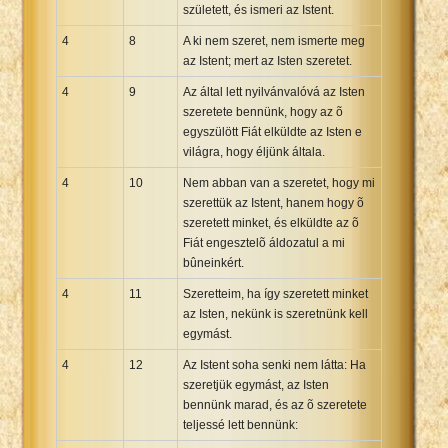
született, és ismeri az Istent.
4
8
A ki nem szeret, nem ismerte meg
az Istent; mert az Isten szeretet.
4
9
Az által lett nyilvánvalóvá az Isten
szeretete bennünk, hogy az õ
egyszülött Fiát elküldte az Isten e
világra, hogy éljünk általa.
4
10
Nem abban van a szeretet, hogy mi
szerettük az Istent, hanem hogy õ
szeretett minket, és elküldte az õ
Fiát engesztelõ áldozatul a mi
bûneinkért.
4
11
Szeretteim, ha így szeretett minket
az Isten, nekünk is szeretnünk kell
egymást.
4
12
Az Istent soha senki nem látta: Ha
szeretjük egymást, az Isten
bennünk marad, és az õ szeretete
teljessé lett bennünk: