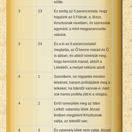
elõtte.
3
23
Ez pedig az õ parancsolata, hogy
higyjünk az õ Fiának, a Jézus
Krisztusnak nevében, és szeressük
egymást, a mint megparancsolta
nékünk.
3
24
És a ki az õ parancsolatait
megtartja, az Õ benne marad és Õ
is abban; és abból ismerjük meg,
hogy bennünk marad, abból a
Lélekbõl, a melyet nékünk adott.
4
1
Szeretteim, ne higyjetek minden
léleknek, hanem próbáljátok meg a
lelkeket, ha Istentõl vannak-é; mert
sok hamis próféta jött ki a világba.
4
2
Errõl ismerjétek meg az Isten
Lelkét: valamely lélek Jézust
testben megjelent Krisztusnak
vallja, az Istentõl van;
4
3
És valamely lélek nem vallja Jézust