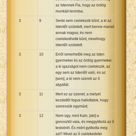
az Istennek Fia, hogy az ördög
munkáit lerontsa.
3
9
Senki sem cselekszik bûnt, a ki az
Istentõl született, mert benne marad
annak magva; és nem
cselekedhetik bûnt, mivelhogy
Istentõl született.
3
10
Errõl ismerhetõk meg az Isten
gyermekei és az ördög gyermekei:
a ki igazságot nem cselekszik, az
egy sem az Istentõl való, és az
[sem], a ki nem szereti az õ
atyjafiát.
3
11
Mert ez az üzenet, a melyet
kezdettõl fogva hallottatok, hogy
szeressük egymást;
3
12
Nem úgy, mint Kain, [aki] a
gonosztól vala, és meggyilkolá az õ
testvérét. És miért gyilkolta meg
azt? Mivel az õ cselekedetei