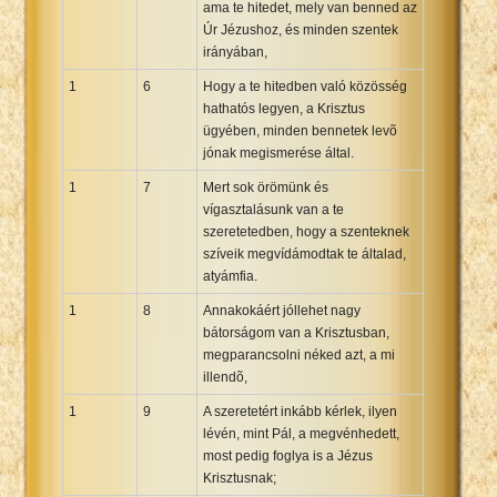
ama te hitedet, mely van benned az
Xhosa Bible
Úr Jézushoz, és minden szentek
irányában,
1
6
Hogy a te hitedben való közösség
hathatós legyen, a Krisztus
ügyében, minden bennetek levõ
jónak megismerése által.
1
7
Mert sok örömünk és
vígasztalásunk van a te
szeretetedben, hogy a szenteknek
szíveik megvídámodtak te általad,
atyámfia.
1
8
Annakokáért jóllehet nagy
bátorságom van a Krisztusban,
megparancsolni néked azt, a mi
illendõ,
1
9
A szeretetért inkább kérlek, ilyen
lévén, mint Pál, a megvénhedett,
most pedig foglya is a Jézus
Krisztusnak;