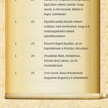
[így] írtam néked, tudván, hogy
annál, a mit mondok, többet is
fogsz cselekedni.
1
22
Egyúttal pedig készíts nékem
szállást; mert reménylem, hogy a ti
imádságaitokért néktek
ajándékoztatom.
1
23
Köszönt téged Epafrás, az én
fogolytársam a Krisztus Jézusban,
1
24
[Tovább]á Márk, Aristárkhus,
Démás [és] Lukács, az én
munkatársaim.
1
25
A mi Urunk Jézus Krisztusnak
kegyelme [legyen] a ti lelketekkel!