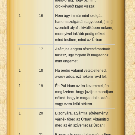
ideig-óráig, hogy õt, mint
örökkévalót kapd vissza;
1
16
Nem úgy immár mint szolgát,
hanem szolgánál nagyobbat, [mint]
szeretett atyafit, kiváltképen nékem,
mennyivel inkább pedig néked,
mind testben, mind az Úrban.
1
17
Azért, ha engem részestársadnak
tartasz, úgy fogadd õt magadhoz,
mint engemet.
1
18
Ha pedig valamit vétett ellened,
avagy adós, ezt nekem róvd fel.
1
19
Én Pál írtam az én kezemmel, én
megfizetem: hogy [azt] ne mondjam
néked, hogy te magaddal is adós
vagy ezen felül nékem.
1
20
Bizonyára, atyámfia, jótéteményt
várnék tõled az Úrban: vídámítsd
meg az én szívemet az Úrban!
1
21
Bízván a te engedelmességedben,