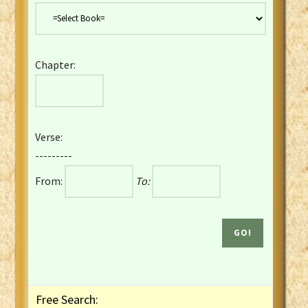
Danish Bible
Dutch Staten Vertaling Bible
Eng. KJV&Book of Mormon
Chapter:
English YLT 1898 Bible
Estonian Genesis New Testament
Finnish 1776 Bible
Finnish 1938 Bible
Verse:
French Darby Bible
---------
French Louis Segond Bible
From:
To:
Gaelic (Manx) Selections
Gaelic (Scottish) Mark
Georgian Gospels Acts James
German Luther 1912 Bible
Gothic NT AmbrosianusA Partial
Greek Modern Bible
Greek NT Byzantine Majority
Free Search:
Greek NT Textus Receptus