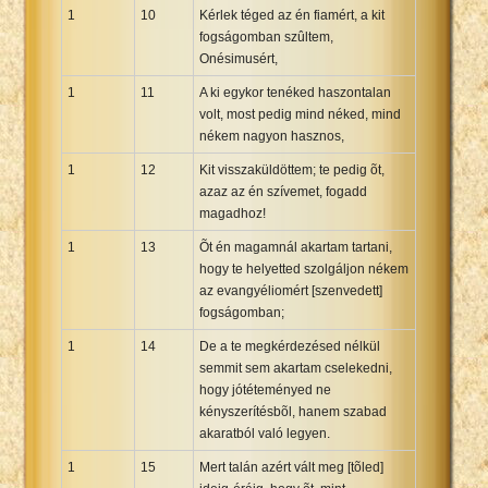
1
10
Kérlek téged az én fiamért, a kit
fogságomban szûltem,
Onésimusért,
1
11
A ki egykor tenéked haszontalan
volt, most pedig mind néked, mind
nékem nagyon hasznos,
1
12
Kit visszaküldöttem; te pedig õt,
azaz az én szívemet, fogadd
magadhoz!
1
13
Õt én magamnál akartam tartani,
hogy te helyetted szolgáljon nékem
az evangyéliomért [szenvedett]
fogságomban;
1
14
De a te megkérdezésed nélkül
semmit sem akartam cselekedni,
hogy jótéteményed ne
kényszerítésbõl, hanem szabad
akaratból való legyen.
1
15
Mert talán azért vált meg [tõled]