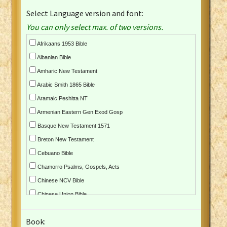
Select Language version and font:
You can only select max. of two versions.
Afrikaans 1953 Bible
Albanian Bible
Amharic New Testament
Arabic Smith 1865 Bible
Aramaic Peshitta NT
Armenian Eastern Gen Exod Gosp
Basque New Testament 1571
Breton New Testament
Cebuano Bible
Chamorro Psalms, Gospels, Acts
Chinese NCV Bible
Chinese Union Bible
Croatian Bible
Book:
Czech Kralicka Bible