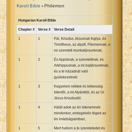
Portuguese Bible
Karoli Bible
» Philemon
Romanian Cornilescu Bible
Russian Synodal 1876 Bible
Hungarian Karoli Bible
Russian Synodal Bible KOI8
Chapter #
Verse #
Verse Detail
Russian Synodal Bible Win-1251
1
1
Pál, Krisztus Jézusnak foglya, és
Shuar New Testament
Timótheus, az atyafi, Filemonnak, a
mi szeretett munkatársunknak,
Spanish RV 1909 Bible
Spanish Sag. Escrituras 1569
1
2
És Appiának, a szeretettnek, és
Arkhippusnak, a mi bajtársunknak,
Swahili New Testament
és a te házadnál való
Swedish 1917 Bible
gyülekezetnek:
Tagalog 1905
1
3
Kegyelem néktek és békesség
Tagalog John and James
Istentõl, a mi Atyánktól, és az Úr
Jézus Krisztustól.
Turkish Bible
Ukrainian 1871 NT
1
4
Hálát adok az én Istenemnek
mindenkor, emlegetvén téged az
Ukrainian Bible
én imádságaimban,
Uma New Testament
1
5
Mert hallom a te szeretetedet és
Vietnamese 1934 Bible