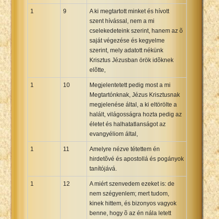
1
9
A ki megtartott minket és hívott
szent hívással, nem a mi
cselekedeteink szerint, hanem az õ
saját végezése és kegyelme
szerint, mely adatott nékünk
Krisztus Jézusban örök idõknek
elõtte,
1
10
Megjelentetett pedig most a mi
Megtartónknak, Jézus Krisztusnak
megjelenése által, a ki eltörölte a
halált, világosságra hozta pedig az
életet és halhatatlanságot az
evangyéliom által,
1
11
Amelyre nézve tétettem én
hirdetõvé és apostollá és pogányok
tanítójává.
1
12
A miért szenvedem ezeket is: de
nem szégyenlem; mert tudom,
kinek hittem, és bizonyos vagyok
benne, hogy õ az én nála letett