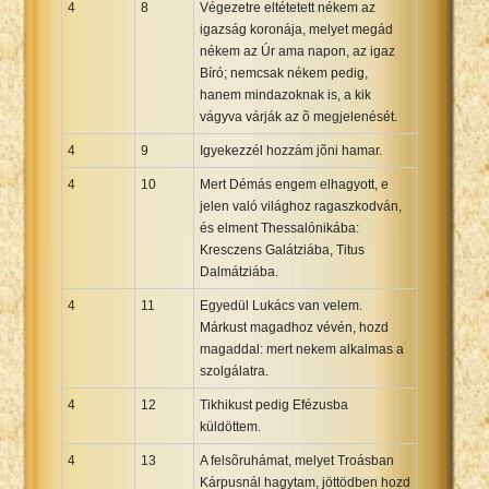
4
8
Végezetre eltétetett nékem az
igazság koronája, melyet megád
nékem az Úr ama napon, az igaz
Bíró; nemcsak nékem pedig,
hanem mindazoknak is, a kik
vágyva várják az õ megjelenését.
4
9
Igyekezzél hozzám jõni hamar.
4
10
Mert Démás engem elhagyott, e
jelen való világhoz ragaszkodván,
és elment Thessalónikába:
Kresczens Galátziába, Titus
Dalmátziába.
4
11
Egyedül Lukács van velem.
Márkust magadhoz vévén, hozd
magaddal: mert nekem alkalmas a
szolgálatra.
4
12
Tikhikust pedig Efézusba
küldöttem.
4
13
A felsõruhámat, melyet Troásban
Kárpusnál hagytam, jöttödben hozd