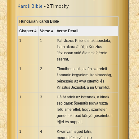
Portuguese Bible
Karoli Bible
» 2 Timothy
Romanian Cornilescu Bible
Russian Synodal 1876 Bible
Hungarian Karoli Bible
Russian Synodal Bible KOI8
Chapter #
Verse #
Verse Detail
Russian Synodal Bible Win-1251
1
1
Pál, Jézus Krisztusnak apostola,
Shuar New Testament
Isten akaratából, a Krisztus
Jézusban való életnek ígérete
Spanish RV 1909 Bible
szerint,
Spanish Sag. Escrituras 1569
1
2
Timótheusnak, az én szeretett
Swahili New Testament
fiamnak: kegyelem, irgalmasság,
Swedish 1917 Bible
békesség az Atya Istentõl és
Tagalog 1905
Krisztus Jézustól, a mi Urunktól.
Tagalog John and James
1
3
Hálát adok az Istennek, a kinek
szolgálok õseimtõl fogva tiszta
Turkish Bible
lelkiismerettel, hogy szüntelen
Ukrainian 1871 NT
gondolok reád könyörgéseimben
Ukrainian Bible
éjjel és nappal,
Uma New Testament
1
4
Kívánván téged látni,
Vietnamese 1934 Bible
megemlékezvén a te