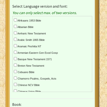
Select Language version and font:
You can only select max. of two versions.
Afrikaans 1953 Bible
Albanian Bible
Amharic New Testament
Arabic Smith 1865 Bible
Aramaic Peshitta NT
Armenian Eastern Gen Exod Gosp
Basque New Testament 1571
Breton New Testament
Cebuano Bible
Chamorro Psalms, Gospels, Acts
Chinese NCV Bible
Chinese Union Bible
Croatian Bible
Book:
Czech Kralicka Bible