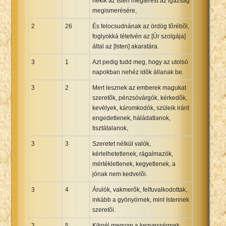
nékik az Isten megtérést az igazság
megismerésére,
2
26
És felocsudnának az ördög tõrébõl,
foglyokká tétetvén az [Úr szolgája]
által az [Isten] akaratára.
3
1
Azt pedig tudd meg, hogy az utolsó
napokban nehéz idõk állanak be.
3
2
Mert lesznek az emberek magukat
szeretõk, pénzsóvárgók, kérkedõk,
kevélyek, káromkodók, szüleik iránt
engedetlenek, háládatlanok,
tisztátalanok,
3
3
Szeretet nélkül valók,
kérlelhetetlenek, rágalmazók,
mértékletlenek, kegyetlenek, a
jónak nem kedvelõi.
3
4
Árulók, vakmerõk, felfuvalkodottak,
inkább a gyönyörnek, mint Istennek
szeretõi.
3
5
Kiknél megvan a kegyességnek