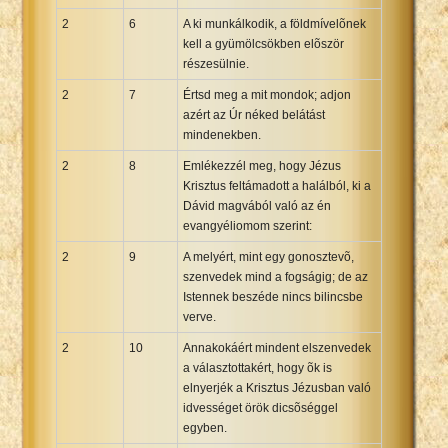
2
6
A ki munkálkodik, a földmívelõnek
kell a gyümölcsökben elõször
részesülnie.
2
7
Értsd meg a mit mondok; adjon
azért az Úr néked belátást
mindenekben.
2
8
Emlékezzél meg, hogy Jézus
Krisztus feltámadott a halálból, ki a
Dávid magvából való az én
evangyéliomom szerint:
2
9
A melyért, mint egy gonosztevõ,
szenvedek mind a fogságig; de az
Istennek beszéde nincs bilincsbe
verve.
2
10
Annakokáért mindent elszenvedek
a választottakért, hogy õk is
elnyerjék a Krisztus Jézusban való
idvességet örök dicsõséggel
egyben.