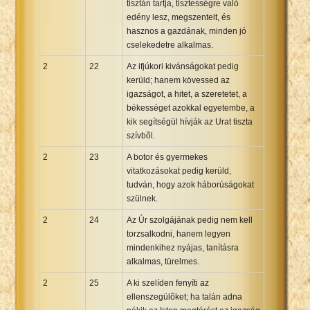
tisztán tartja, tisztességre való
edény lesz, megszentelt, és
hasznos a gazdának, minden jó
cselekedetre alkalmas.
2
22
Az ifjúkori kivánságokat pedig
kerüld; hanem kövessed az
igazságot, a hitet, a szeretetet, a
békességet azokkal egyetembe, a
kik segítségül hívják az Urat tiszta
szívbõl.
2
23
A botor és gyermekes
vitatkozásokat pedig kerüld,
tudván, hogy azok háborúságokat
szülnek.
2
24
Az Úr szolgájának pedig nem kell
torzsalkodni, hanem legyen
mindenkihez nyájas, tanításra
alkalmas, türelmes.
2
25
A ki szelíden fenyíti az
ellenszegülõket; ha talán adna