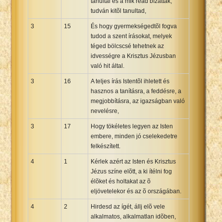
tanultál és a mik reád bízattak,
tudván kitõl tanultad,
3
15
És hogy gyermekségedtõl fogva
tudod a szent írásokat, melyek
téged bölcscsé tehetnek az
idvességre a Krisztus Jézusban
való hit által.
3
16
A teljes írás Istentõl ihletett és
hasznos a tanításra, a feddésre, a
megjobbításra, az igazságban való
nevelésre,
3
17
Hogy tökéletes legyen az Isten
embere, minden jó cselekedetre
felkészített.
4
1
Kérlek azért az Isten és Krisztus
Jézus színe elõtt, a ki ítélni fog
élõket és holtakat az õ
eljövetelekor és az õ országában.
4
2
Hirdesd az ígét, állj elõ vele
alkalmatos, alkalmatlan idõben,