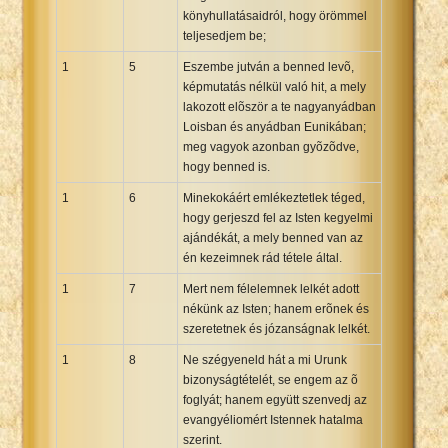
könyhullatásaidról, hogy örömmel
Xhosa Bible
teljesedjem be;
1
5
Eszembe jutván a benned levõ,
képmutatás nélkül való hit, a mely
lakozott elõször a te nagyanyádban
Loisban és anyádban Eunikában;
meg vagyok azonban gyõzõdve,
hogy benned is.
1
6
Minekokáért emlékeztetlek téged,
hogy gerjeszd fel az Isten kegyelmi
ajándékát, a mely benned van az
én kezeimnek rád tétele által.
1
7
Mert nem félelemnek lelkét adott
nékünk az Isten; hanem erõnek és
szeretetnek és józanságnak lelkét.
1
8
Ne szégyeneld hát a mi Urunk
bizonyságtételét, se engem az õ
foglyát; hanem együtt szenvedj az
evangyéliomért Istennek hatalma
szerint.