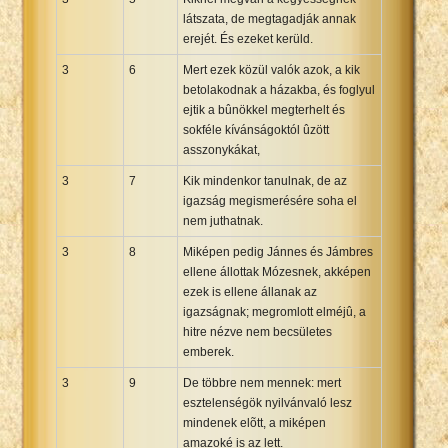
látszata, de megtagadják annak
erejét. És ezeket kerüld.
3
6
Mert ezek közül valók azok, a kik
betolakodnak a házakba, és foglyul
ejtik a bûnökkel megterhelt és
sokféle kívánságoktól ûzött
asszonykákat,
3
7
Kik mindenkor tanulnak, de az
igazság megismerésére soha el
nem juthatnak.
3
8
Miképen pedig Jánnes és Jámbres
ellene állottak Mózesnek, akképen
ezek is ellene állanak az
igazságnak; megromlott elméjû, a
hitre nézve nem becsületes
emberek.
3
9
De többre nem mennek: mert
esztelenségök nyilvánvaló lesz
mindenek elõtt, a miképen
amazoké is az lett.