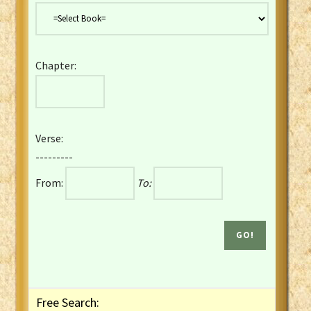
Danish Bible
Dutch Staten Vertaling Bible
Eng. KJV&Book of Mormon
Chapter:
English YLT 1898 Bible
Estonian Genesis New Testament
Finnish 1776 Bible
Finnish 1938 Bible
Verse:
French Darby Bible
---------
French Louis Segond Bible
From:
To:
Gaelic (Manx) Selections
Gaelic (Scottish) Mark
Georgian Gospels Acts James
German Luther 1912 Bible
Gothic NT AmbrosianusA Partial
Greek Modern Bible
Greek NT Byzantine Majority
Free Search:
Greek NT Textus Receptus