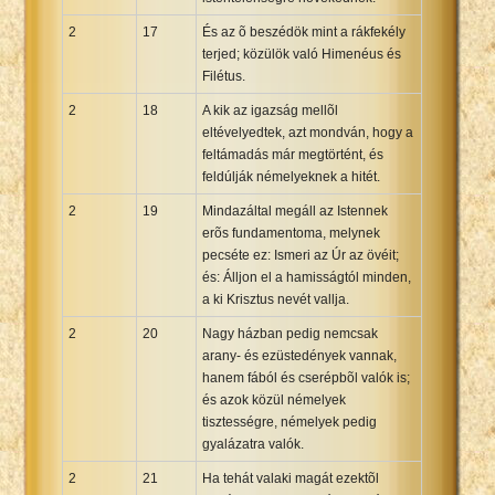
2
17
És az õ beszédök mint a rákfekély
terjed; közülök való Himenéus és
Filétus.
2
18
A kik az igazság mellõl
eltévelyedtek, azt mondván, hogy a
feltámadás már megtörtént, és
feldúlják némelyeknek a hitét.
2
19
Mindazáltal megáll az Istennek
erõs fundamentoma, melynek
pecséte ez: Ismeri az Úr az övéit;
és: Álljon el a hamisságtól minden,
a ki Krisztus nevét vallja.
2
20
Nagy házban pedig nemcsak
arany- és ezüstedények vannak,
hanem fából és cserépbõl valók is;
és azok közül némelyek
tisztességre, némelyek pedig
gyalázatra valók.
2
21
Ha tehát valaki magát ezektõl