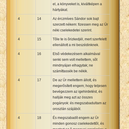
el, a könyveket is, kiváltképen a
hártyákat.
4
14
Az érczmíves Sándor sok bajt
szerzett nékem: fizessen meg az Úr
néki cselekedetei szerint.
4
15
Tõle te is õrizkedjél, mert szerfelett
ellenállott a mi beszédinknek.
4
16
Elsõ védekezésem alkalmával
senki sem volt mellettem, sõt
mindnyájan elhagytak; ne
számíttassék be nékik.
4
17
De az Úr mellettem állott, és
megerõsített engem; hogy teljesen
bevégezzem az igehirdetést, és
hallják meg azt az összes
pogányok: és megszabadultam az
oroszlán szájából.
4
18
És megszabadít engem az Úr
minden gonosz cselekedettõl, és