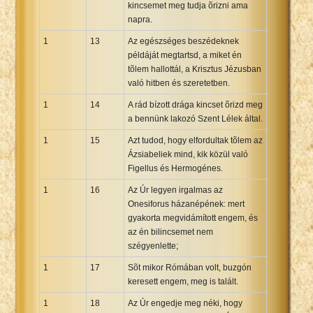
kincsemet meg tudja õrizni ama
napra.
1
13
Az egészséges beszédeknek
példáját megtartsd, a miket én
tõlem hallottál, a Krisztus Jézusban
való hitben és szeretetben.
1
14
A rád bízott drága kincset õrizd meg
a bennünk lakozó Szent Lélek által.
1
15
Azt tudod, hogy elfordultak tõlem az
Ázsiabeliek mind, kik közül való
Figellus és Hermogénes.
1
16
Az Úr legyen irgalmas az
Onesiforus házanépének: mert
gyakorta megvidámított engem, és
az én bilincsemet nem
szégyenlette;
1
17
Sõt mikor Rómában volt, buzgón
keresett engem, meg is talált.
1
18
Az Úr engedje meg néki, hogy