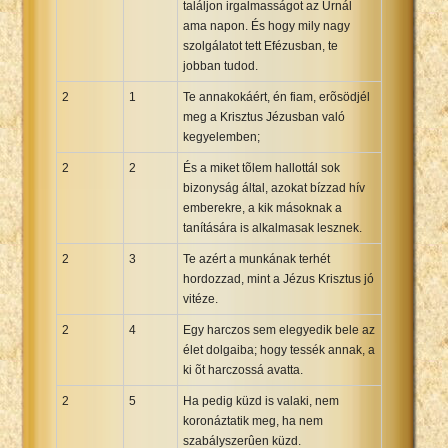
találjon irgalmasságot az Úrnál
ama napon. És hogy mily nagy
szolgálatot tett Efézusban, te
jobban tudod.
2
1
Te annakokáért, én fiam, erõsödjél
meg a Krisztus Jézusban való
kegyelemben;
2
2
És a miket tõlem hallottál sok
bizonyság által, azokat bízzad hív
emberekre, a kik másoknak a
tanítására is alkalmasak lesznek.
2
3
Te azért a munkának terhét
hordozzad, mint a Jézus Krisztus jó
vitéze.
2
4
Egy harczos sem elegyedik bele az
élet dolgaiba; hogy tessék annak, a
ki õt harczossá avatta.
2
5
Ha pedig küzd is valaki, nem
koronáztatik meg, ha nem
szabályszerûen küzd.