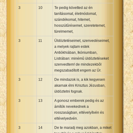
3
10
Te pedig követted az én
tanításomat, életmódomat,
szándékomat, hitemet,
hosszútûrésemet, szeretetemet,
türelmemet,
3
11
Üldöztetéseimet, szenvedéseimet,
a melyek rajtam estek
Antiókhiában, Ikóniumban,
Listrában: minémû üldöztetéseket
szenvedtem! de mindezekbõl
megszabadított engem az Úr.
3
12
De mindazok is, a kik kegyesen
akarnak élni Krisztus Jézusban,
üldöztetni fognak.
3
13
A gonosz emberek pedig és az
ámítók nevekednek a
rosszaságban, eltévelyítvén és
eltévelyedvén.
3
14
De te maradj meg azokban, a miket