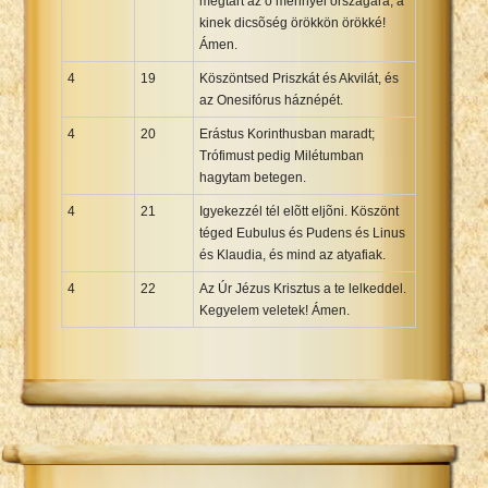
megtart az õ mennyei országára; a
kinek dicsõség örökkön örökké!
Ámen.
4
19
Köszöntsed Priszkát és Akvilát, és
az Onesifórus háznépét.
4
20
Erástus Korinthusban maradt;
Trófimust pedig Milétumban
hagytam betegen.
4
21
Igyekezzél tél elõtt eljõni. Köszönt
téged Eubulus és Pudens és Linus
és Klaudia, és mind az atyafiak.
4
22
Az Úr Jézus Krisztus a te lelkeddel.
Kegyelem veletek! Ámen.