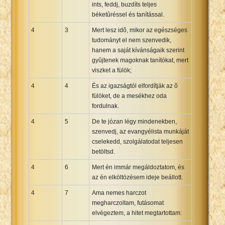
ints, feddj, buzdíts teljes
béketûréssel és tanítással.
4
3
Mert lesz idõ, mikor az egészséges
tudományt el nem szenvedik,
hanem a saját kívánságaik szerint
gyûjtenek magoknak tanítókat, mert
viszket a fülök;
4
4
És az igazságtól elfordítják az õ
fülöket, de a mesékhez oda
fordulnak.
4
5
De te józan légy mindenekben,
szenvedj, az evangyélista munkáját
cselekedd, szolgálatodat teljesen
betöltsd.
4
6
Mert én immár megáldoztatom, és
az én elköltözésem ideje beállott.
4
7
Ama nemes harczot
megharczoltam, futásomat
elvégeztem, a hitet megtartottam: