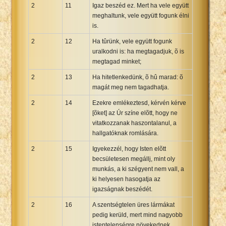
2
11
Igaz beszéd ez. Mert ha vele együtt
meghaltunk, vele együtt fogunk élni
is.
2
12
Ha tûrünk, vele együtt fogunk
uralkodni is: ha megtagadjuk, õ is
megtagad minket;
2
13
Ha hitetlenkedünk, õ hû marad: õ
magát meg nem tagadhatja.
2
14
Ezekre emlékeztesd, kérvén kérve
[õket] az Úr színe elõtt, hogy ne
vitatkozzanak haszontalanul, a
hallgatóknak romlására.
2
15
Igyekezzél, hogy Isten elõtt
becsületesen megállj, mint oly
munkás, a ki szégyent nem vall, a
ki helyesen hasogatja az
igazságnak beszédét.
2
16
A szentségtelen üres lármákat
pedig kerüld, mert mind nagyobb
istentelenségre növekednek.