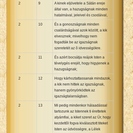
2
9
A kinek eljövetele a Sátán ereje
által van, a hazugságnak minden
hatalmával, jeleivel és csodáival,
2
10
És a gonoszságnak minden
csalárdságával azok között, a kik
elvesznek; mivelhogy nem
fogadták be az igazságnak
szeretetét az õ idvességökre.
2
11
És azért bocsátja reájok Isten a
tévelygés erejét, hogy higyjenek a
hazugságnak;
2
12
Hogy kárhoztattassanak mindazok,
a kik nem hittek az igazságnak,
hanem gyönyörködtek az
igazságtalanságban.
2
13
Mi pedig mindenkor hálaadással
tartozunk az Istennek ti érettetek
atyámfiai, a kiket szeret az Úr, hogy
kezdettõl fogva kiválasztott titeket
Isten az üdvösségre, a Lélek