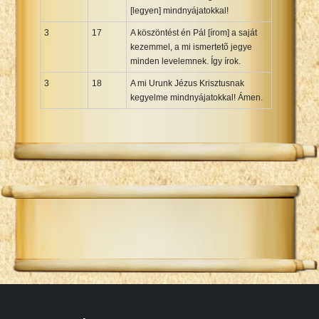
[legyen] mindnyájatokkal!
3
17
A köszöntést én Pál [írom] a saját
kezemmel, a mi ismertetõ jegye
minden levelemnek. Így írok.
3
18
A mi Urunk Jézus Krisztusnak
kegyelme mindnyájatokkal! Ámen.