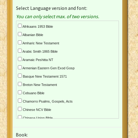
Select Language version and font:
You can only select max. of two versions.
Afrikaans 1953 Bible
Albanian Bible
Amharic New Testament
Arabic Smith 1865 Bible
Aramaic Peshitta NT
Armenian Eastern Gen Exod Gosp
Basque New Testament 1571
Breton New Testament
Cebuano Bible
Chamorro Psalms, Gospels, Acts
Chinese NCV Bible
Chinese Union Bible
Croatian Bible
Book:
Czech Kralicka Bible