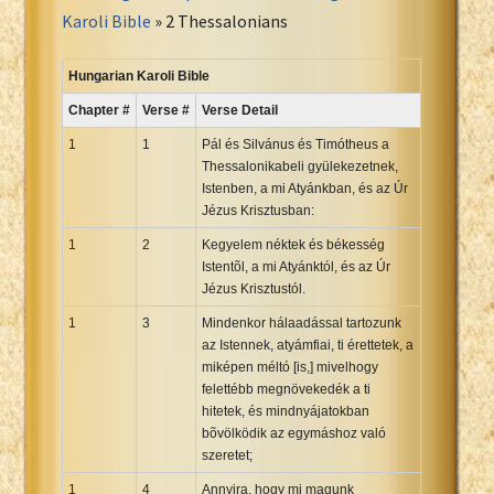
Portuguese Bible
Karoli Bible
» 2 Thessalonians
Romanian Cornilescu Bible
Russian Synodal 1876 Bible
Hungarian Karoli Bible
Russian Synodal Bible KOI8
Chapter #
Verse #
Verse Detail
Russian Synodal Bible Win-1251
1
1
Pál és Silvánus és Timótheus a
Shuar New Testament
Thessalonikabeli gyülekezetnek,
Istenben, a mi Atyánkban, és az Úr
Spanish RV 1909 Bible
Jézus Krisztusban:
Spanish Sag. Escrituras 1569
1
2
Kegyelem néktek és békesség
Swahili New Testament
Istentõl, a mi Atyánktól, és az Úr
Swedish 1917 Bible
Jézus Krisztustól.
Tagalog 1905
1
3
Mindenkor hálaadással tartozunk
Tagalog John and James
az Istennek, atyámfiai, ti érettetek, a
miképen méltó [is,] mivelhogy
Turkish Bible
felettébb megnövekedék a ti
Ukrainian 1871 NT
hitetek, és mindnyájatokban
Ukrainian Bible
bõvölködik az egymáshoz való
szeretet;
Uma New Testament
1
Vietnamese 1934 Bible
4
Annyira, hogy mi magunk