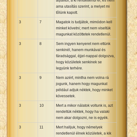
atyafitól, a ki rendetlenül él, és nem
ama utasítás szerint, a melyet mi
tõlünk kapott.
3
7
Magatok is tudjátok, mimódon kell
minket követni; mert nem viseltük
magunkat közöttetek rendetlenül.
3
8
Sem ingyen kenyeret nem ettünk
senkinél, hanem munkával és
fáradsággal, éjjel-nappal dolgozva,
hogy közületek senkinek se
legyünk terhére.
3
9
Nem azért, mintha nem volna rá
jogunk, hanem hogy magunkat
például adjuk néktek, hogy minket
kövessetek.
3
10
Mert a mikor nálatok voltunk is, azt
rendeltük néktek, hogy ha valaki
nem akar dolgozni, ne is egyék.
3
11
Mert halljuk, hogy némelyek
rendetlenül élnek közületek, a kik