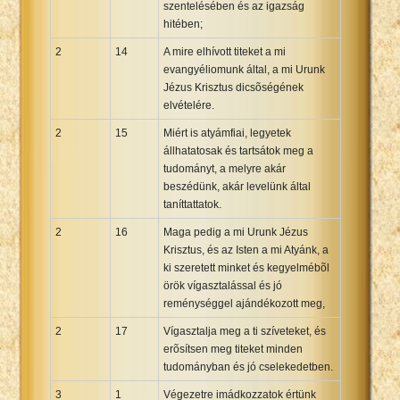
szentelésében és az igazság
hitében;
2
14
A mire elhívott titeket a mi
evangyéliomunk által, a mi Urunk
Jézus Krisztus dicsõségének
elvételére.
2
15
Miért is atyámfiai, legyetek
állhatatosak és tartsátok meg a
tudományt, a melyre akár
beszédünk, akár levelünk által
taníttattatok.
2
16
Maga pedig a mi Urunk Jézus
Krisztus, és az Isten a mi Atyánk, a
ki szeretett minket és kegyelmébõl
örök vígasztalással és jó
reménységgel ajándékozott meg,
2
17
Vígasztalja meg a ti szíveteket, és
erõsítsen meg titeket minden
tudományban és jó cselekedetben.
3
1
Végezetre imádkozzatok értünk