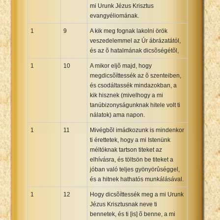
mi Urunk Jézus Krisztus
evangyéliomának.
1
9
A kik meg fognak lakolni örök
veszedelemmel az Úr ábrázatától,
és az õ hatalmának dicsõségétõl,
1
10
A mikor eljõ majd, hogy
megdicsõíttessék az õ szenteiben,
és csodáltassék mindazokban, a
kik hisznek (mivelhogy a mi
tanúbizonyságunknak hitele volt ti
nálatok) ama napon.
1
11
Mivégbõl imádkozunk is mindenkor
ti érettetek, hogy a mi Istenünk
méltóknak tartson titeket az
elhívásra, és töltsön be titeket a
jóban való teljes gyönyörûséggel,
és a hitnek hathatós munkálásával.
1
12
Hogy dicsõíttessék meg a mi Urunk
Jézus Krisztusnak neve ti
bennetek, és ti [is] õ benne, a mi