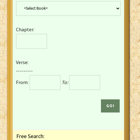
Danish Bible
Dutch Staten Vertaling Bible
Eng. KJV&Book of Mormon
Chapter:
English YLT 1898 Bible
Estonian Genesis New Testament
Finnish 1776 Bible
Finnish 1938 Bible
Verse:
French Darby Bible
---------
French Louis Segond Bible
From:
To:
Gaelic (Manx) Selections
Gaelic (Scottish) Mark
Georgian Gospels Acts James
German Luther 1912 Bible
Gothic NT AmbrosianusA Partial
Greek Modern Bible
Greek NT Byzantine Majority
Free Search:
Greek NT Textus Receptus