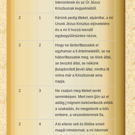
Istenünknek és az Úr Jézus
Krisztusnak kegyelmébõl.
2
1
Kérünk pedig titeket, atyámfiai, a mi
Urunk Jézus Krisztus eljövetelére
és a mi õ hozzá leendõ
egybegyûlésünkre nézve,
2
2
Hogy ne tántoríttassatok el
egyhamar a ti értelmetektõl, se ne
háboríttassatok meg, se lélek által,
se beszéd által, se nékünk
[tulajdonított ]levél által, mintha itt
volna már a Krisztusnak ama
napja.
2
3
Ne csaljon meg titeket senki
semmiképen. Mert nem [jön az el
addig,] mígnem bekövetkezik elébb
a szakadás, és megjelenik a bûn
embere, a veszedelemnek fia,
2
4
A ki ellene veti és fölébe emeli
magát mindannak, a mi Istennek