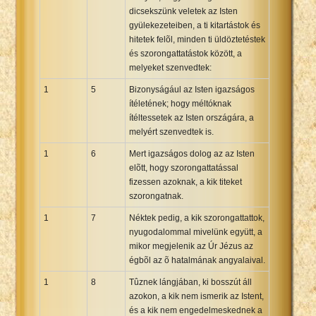
dicsekszünk veletek az Isten
Xhosa Bible
gyülekezeteiben, a ti kitartástok és
hitetek felõl, minden ti üldöztetéstek
és szorongattatástok között, a
melyeket szenvedtek:
1
5
Bizonyságául az Isten igazságos
ítéletének; hogy méltóknak
ítéltessetek az Isten országára, a
melyért szenvedtek is.
1
6
Mert igazságos dolog az az Isten
elõtt, hogy szorongattatással
fizessen azoknak, a kik titeket
szorongatnak.
1
7
Néktek pedig, a kik szorongattattok,
nyugodalommal mivelünk együtt, a
mikor megjelenik az Úr Jézus az
égbõl az õ hatalmának angyalaival.
1
8
Tûznek lángjában, ki bosszút áll
azokon, a kik nem ismerik az Istent,
és a kik nem engedelmeskednek a