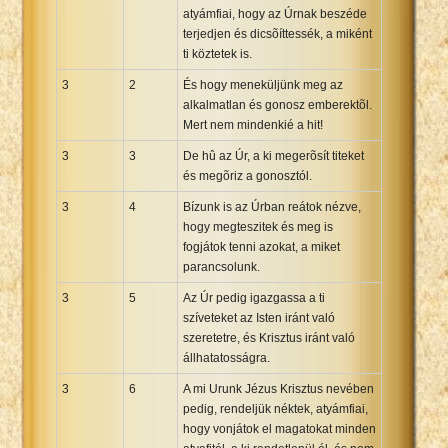
atyámfiai, hogy az Úrnak beszéde
terjedjen és dicsõíttessék, a miként
ti köztetek is.
3
2
És hogy meneküljünk meg az
alkalmatlan és gonosz emberektõl.
Mert nem mindenkié a hit!
3
3
De hû az Úr, a ki megerõsít titeket
és megõriz a gonosztól.
3
4
Bízunk is az Úrban reátok nézve,
hogy megteszitek és meg is
fogjátok tenni azokat, a miket
parancsolunk.
3
5
Az Úr pedig igazgassa a ti
szíveteket az Isten iránt való
szeretetre, és Krisztus iránt való
állhatatosságra.
3
6
A mi Urunk Jézus Krisztus nevében
pedig, rendeljük néktek, atyámfiai,
hogy vonjátok el magatokat minden