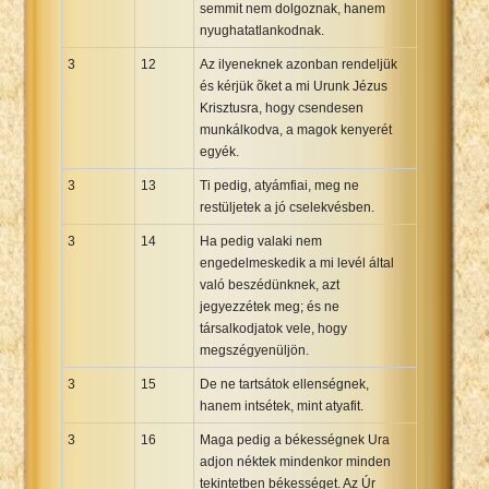
semmit nem dolgoznak, hanem
nyughatatlankodnak.
3
12
Az ilyeneknek azonban rendeljük
és kérjük õket a mi Urunk Jézus
Krisztusra, hogy csendesen
munkálkodva, a magok kenyerét
egyék.
3
13
Ti pedig, atyámfiai, meg ne
restüljetek a jó cselekvésben.
3
14
Ha pedig valaki nem
engedelmeskedik a mi levél által
való beszédünknek, azt
jegyezzétek meg; és ne
társalkodjatok vele, hogy
megszégyenüljön.
3
15
De ne tartsátok ellenségnek,
hanem intsétek, mint atyafit.
3
16
Maga pedig a békességnek Ura
adjon néktek mindenkor minden
tekintetben békességet. Az Úr