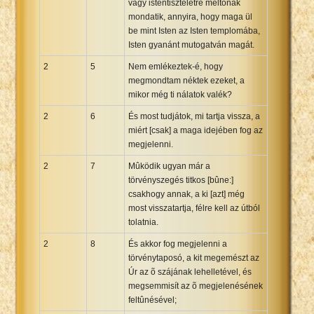
vagy istentiszteletre méltónak
mondatik, annyira, hogy maga ül
be mint Isten az Isten templomába,
Isten gyanánt mutogatván magát.
2
5
Nem emlékeztek-é, hogy
megmondtam néktek ezeket, a
mikor még ti nálatok valék?
2
6
És most tudjátok, mi tartja vissza, a
miért [csak] a maga idejében fog az
megjelenni.
2
7
Mûködik ugyan már a
törvényszegés titkos [bûne:]
csakhogy annak, a ki [azt] még
most visszatartja, félre kell az útból
tolatnia.
2
8
És akkor fog megjelenni a
törvénytaposó, a kit megemészt az
Úr az õ szájának lehelletével, és
megsemmisít az õ megjelenésének
feltûnésével;