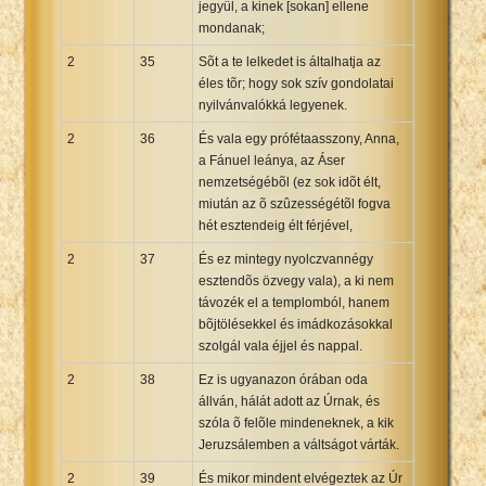
jegyül, a kinek [sokan] ellene
mondanak;
2
35
Sõt a te lelkedet is általhatja az
éles tõr; hogy sok szív gondolatai
nyilvánvalókká legyenek.
2
36
És vala egy prófétaasszony, Anna,
a Fánuel leánya, az Áser
nemzetségébõl (ez sok idõt élt,
miután az õ szûzességétõl fogva
hét esztendeig élt férjével,
2
37
És ez mintegy nyolczvannégy
esztendõs özvegy vala), a ki nem
távozék el a templomból, hanem
bõjtölésekkel és imádkozásokkal
szolgál vala éjjel és nappal.
2
38
Ez is ugyanazon órában oda
állván, hálát adott az Úrnak, és
szóla õ felõle mindeneknek, a kik
Jeruzsálemben a váltságot várták.
2
39
És mikor mindent elvégeztek az Úr