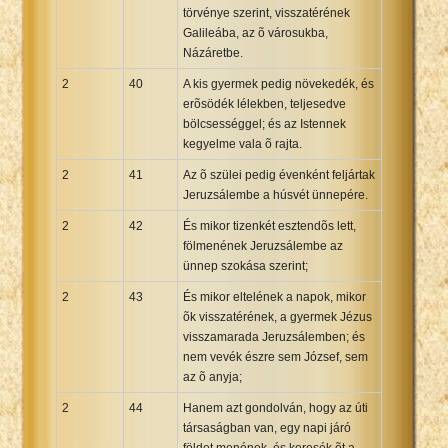
törvénye szerint, visszatérének
Galileába, az õ városukba,
Názáretbe.
2
40
A kis gyermek pedig növekedék, és
erõsödék lélekben, teljesedve
bölcsességgel; és az Istennek
kegyelme vala õ rajta.
2
41
Az õ szülei pedig évenként feljártak
Jeruzsálembe a húsvét ünnepére.
2
42
És mikor tizenkét esztendõs lett,
fölmenének Jeruzsálembe az
ünnep szokása szerint;
2
43
És mikor eltelének a napok, mikor
õk visszatérének, a gyermek Jézus
visszamarada Jeruzsálemben; és
nem vevék észre sem József, sem
az õ anyja;
2
44
Hanem azt gondolván, hogy az úti
társaságban van, egy napi járó
földet menének, és keresék õt a