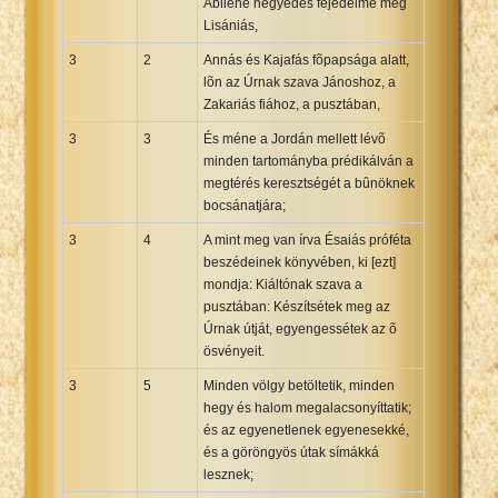
Abiléné negyedes fejedelme meg
Lisániás,
3
2
Annás és Kajafás fõpapsága alatt,
lõn az Úrnak szava Jánoshoz, a
Zakariás fiához, a pusztában,
3
3
És méne a Jordán mellett lévõ
minden tartományba prédikálván a
megtérés keresztségét a bûnöknek
bocsánatjára;
3
4
A mint meg van írva Ésaiás próféta
beszédeinek könyvében, ki [ezt]
mondja: Kiáltónak szava a
pusztában: Készítsétek meg az
Úrnak útját, egyengessétek az õ
ösvényeit.
3
5
Minden völgy betöltetik, minden
hegy és halom megalacsonyíttatik;
és az egyenetlenek egyenesekké,
és a göröngyös útak símákká
lesznek;