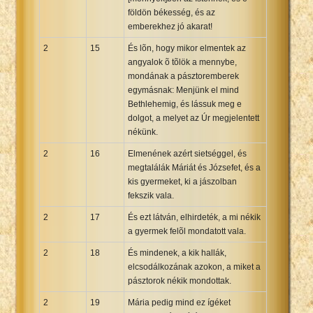
földön békesség, és az
emberekhez jó akarat!
2
15
És lõn, hogy mikor elmentek az
angyalok õ tõlök a mennybe,
mondának a pásztoremberek
egymásnak: Menjünk el mind
Bethlehemig, és lássuk meg e
dolgot, a melyet az Úr megjelentett
nékünk.
2
16
Elmenének azért sietséggel, és
megtalálák Máriát és Józsefet, és a
kis gyermeket, ki a jászolban
fekszik vala.
2
17
És ezt látván, elhirdeték, a mi nékik
a gyermek felõl mondatott vala.
2
18
És mindenek, a kik hallák,
elcsodálkozának azokon, a miket a
pásztorok nékik mondottak.
2
19
Mária pedig mind ez ígéket