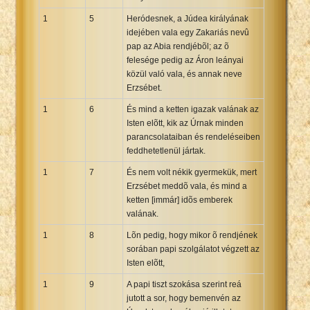
Xhosa Bible
1
5
Heródesnek, a Júdea királyának
idejében vala egy Zakariás nevû
pap az Abia rendjébõl; az õ
felesége pedig az Áron leányai
közül való vala, és annak neve
Erzsébet.
1
6
És mind a ketten igazak valának az
Isten elõtt, kik az Úrnak minden
parancsolataiban és rendeléseiben
feddhetetlenül jártak.
1
7
És nem volt nékik gyermekük, mert
Erzsébet meddõ vala, és mind a
ketten [immár] idõs emberek
valának.
1
8
Lõn pedig, hogy mikor õ rendjének
sorában papi szolgálatot végzett az
Isten elõtt,
1
9
A papi tiszt szokása szerint reá
jutott a sor, hogy bemenvén az