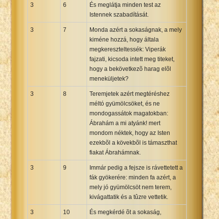
3
6
És meglátja minden test az
Istennek szabadítását.
3
7
Monda azért a sokaságnak, a mely
kiméne hozzá, hogy általa
megkereszteltessék: Viperák
fajzati, kicsoda intett meg titeket,
hogy a bekövetkezõ harag elõl
meneküljetek?
3
8
Teremjetek azért megtéréshez
méltó gyümölcsöket, és ne
mondogassátok magatokban:
Ábrahám a mi atyánk! mert
mondom néktek, hogy az Isten
ezekbõl a kövekbõl is támaszthat
fiakat Ábrahámnak.
3
9
Immár pedig a fejsze is rávettetett a
fák gyökerére: minden fa azért, a
mely jó gyümölcsöt nem terem,
kivágattatik és a tûzre vettetik.
3
10
És megkérdé õt a sokaság,