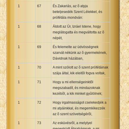
1
67
És Zakariás, az õ atyja
beteljesedék Szent Lélekkel, és
prófétála mondván:
1
68
Áldott az Úr, Izráel Istene, hogy
meglátogatta és megváltotta az õ
népét,
1
69
És felemelte az üdvösségnek
szarvát nékünk az õ gyermekének,
Dávidnak házában,
1
70
A mint szólott az õ szent prófétáinak
szája által, kik eleitõl fogva voltak,
1
71
Hogy a mi ellenségeinktõl
megszabadít, és mindazoknak
kezébõl, a kik minket gyûlölnek;
1
72
Hogy irgalmasságot cselekedjék a
mi atyáinkkal, és megemlékezzék
az õ szent szövetségérõl,
1
73
Az esküvésrõl, a melylyel
megesküdt Ábrahámnak, a mi