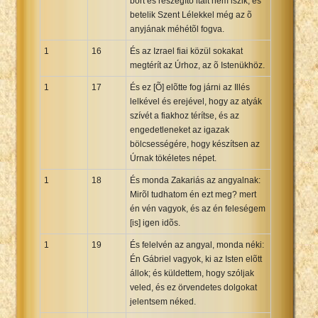
bort és részegítõ italt nem iszik; és
betelik Szent Lélekkel még az õ
anyjának méhétõl fogva.
1
16
És az Izrael fiai közül sokakat
megtérít az Úrhoz, az õ Istenükhöz.
1
17
És ez [Õ] elõtte fog járni az Illés
lelkével és erejével, hogy az atyák
szívét a fiakhoz térítse, és az
engedetleneket az igazak
bölcsességére, hogy készítsen az
Úrnak tökéletes népet.
1
18
És monda Zakariás az angyalnak:
Mirõl tudhatom én ezt meg? mert
én vén vagyok, és az én feleségem
[is] igen idõs.
1
19
És felelvén az angyal, monda néki:
Én Gábriel vagyok, ki az Isten elõtt
állok; és küldettem, hogy szóljak
veled, és ez örvendetes dolgokat
jelentsem néked.