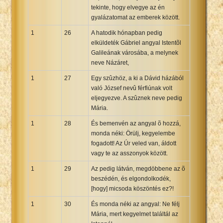
tekinte, hogy elvegye az én
gyalázatomat az emberek között.
1
26
A hatodik hónapban pedig
elküldeték Gábriel angyal Istentõl
Galileának városába, a melynek
neve Názáret,
1
27
Egy szûzhöz, a ki a Dávid házából
való József nevû férfiúnak volt
eljegyezve. A szûznek neve pedig
Mária.
1
28
És bemenvén az angyal õ hozzá,
monda néki: Örülj, kegyelembe
fogadott! Az Úr veled van, áldott
vagy te az asszonyok között.
1
29
Az pedig látván, megdöbbene az õ
beszédén, és elgondolkodék,
[hogy] micsoda köszöntés ez?!
1
30
És monda néki az angyal: Ne félj
Mária, mert kegyelmet találtál az