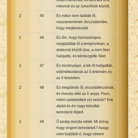
rokonok és az ismerõsök között;
2
45
És mikor nem találák õt,
visszamenének Jeruzsálembe,
hogy megkeressék.
2
46
És lõn, hogy harmadnapra
megtalálták õt a templomban, a
doktorok között ülve, a mint õket
hallgatta, és kérdezgette õket.
2
47
És mindnyájan, a kik õt hallgatták,
elálmélkodának az õ értelmén és
az õ feleletein.
2
48
És meglátván õt, elcsodálkozának,
és monda néki az õ anyja: Fiam,
miért cselekedted ezt velünk? Ímé
atyád és én nagy bánattal
kerestünk téged.
2
49
Õ pedig monda nékik: Mi dolog,
hogy engem kerestetek? Avagy
nem tudjátok-é, hogy nékem