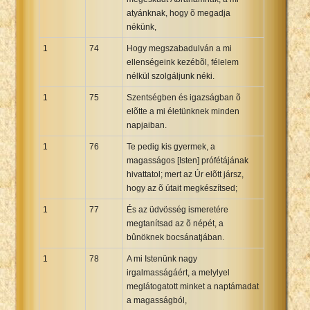
atyánknak, hogy õ megadja
nékünk,
1
74
Hogy megszabadulván a mi
ellenségeink kezébõl, félelem
nélkül szolgáljunk néki.
1
75
Szentségben és igazságban õ
elõtte a mi életünknek minden
napjaiban.
1
76
Te pedig kis gyermek, a
magasságos [Isten] prófétájának
hivattatol; mert az Úr elõtt jársz,
hogy az õ útait megkészítsed;
1
77
És az üdvösség ismeretére
megtanítsad az õ népét, a
bûnöknek bocsánatjában.
1
78
A mi Istenünk nagy
irgalmasságáért, a melylyel
meglátogatott minket a naptámadat
a magasságból,