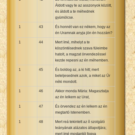
Áldott vagy te az asszonyok között,
és áldott a te méhednek
gyümölcse.
1
43
És honnét van ez nékem, hogy az
én Uramnak anyja jön én hozzám?
1
44
Mert ímé, mihelyt a te
köszöntésednek szava füleimbe
hatolt, a magzat örvendezéssel
kezde repesni az én méhemben.
1
45
És boldog az, a ki hitt; mert
beteljesednek azok, a miket az Úr
néki mondott.
1
46
Akkor monda Mária: Magasztalja
az én lelkem az Urat,
1
47
És örvendez az én lelkem az én
megtartó Istenemben.
1
48
Mert reá tekintett az õ szolgáló
leányának alázatos állapotjára;
mert ímé mostantól fogva