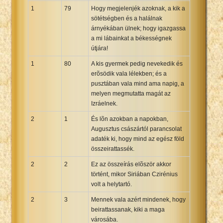
1
79
Hogy megjelenjék azoknak, a kik a
sötétségben és a halálnak
árnyékában ülnek; hogy igazgassa
a mi lábainkat a békességnek
útjára!
1
80
A kis gyermek pedig nevekedik és
erõsödik vala lélekben; és a
pusztában vala mind ama napig, a
melyen megmutatta magát az
Izráelnek.
2
1
És lõn azokban a napokban,
Augusztus császártól parancsolat
adaték ki, hogy mind az egész föld
összeirattassék.
2
2
Ez az összeírás elõször akkor
történt, mikor Siriában Czirénius
volt a helytartó.
2
3
Mennek vala azért mindenek, hogy
beirattassanak, kiki a maga
városába.