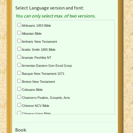
Select Language version and font:
You can only select max. of two versions.
Afrikaans 1953 Bible
Albanian Bible
Amharic New Testament
Arabic Smith 1865 Bible
Aramaic Peshitta NT
Armenian Eastern Gen Exod Gosp
Basque New Testament 1571
Breton New Testament
Cebuano Bible
Chamorro Psalms, Gospels, Acts
Chinese NCV Bible
Chinese Union Bible
Croatian Bible
Book:
Czech Kralicka Bible