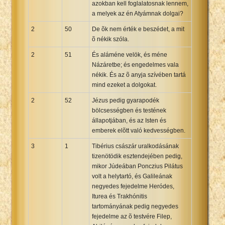
azokban kell foglalatosnak lennem,
a melyek az én Atyámnak dolgai?
2
50
De õk nem érték e beszédet, a mit
õ nékik szóla.
2
51
És aláméne velök, és méne
Názáretbe; és engedelmes vala
nékik. És az õ anyja szívében tartá
mind ezeket a dolgokat.
2
52
Jézus pedig gyarapodék
bölcsességben és testének
állapotjában, és az Isten és
emberek elõtt való kedvességben.
3
1
Tibérius császár uralkodásának
tizenötödik esztendejében pedig,
mikor Júdeában Ponczius Pilátus
volt a helytartó, és Galileának
negyedes fejedelme Heródes,
Iturea és Trakhónitis
tartományának pedig negyedes
fejedelme az õ testvére Filep,