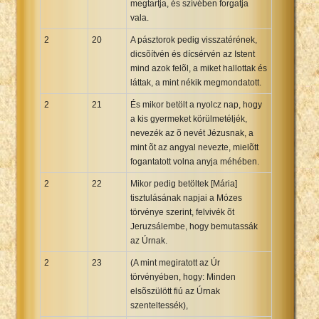
megtartja, és szívében forgatja
vala.
2
20
A pásztorok pedig visszatérének,
dicsõítvén és dícsérvén az Istent
mind azok felõl, a miket hallottak és
láttak, a mint nékik megmondatott.
2
21
És mikor betölt a nyolcz nap, hogy
a kis gyermeket körülmetéljék,
nevezék az õ nevét Jézusnak, a
mint õt az angyal nevezte, mielõtt
fogantatott volna anyja méhében.
2
22
Mikor pedig betöltek [Mária]
tisztulásának napjai a Mózes
törvénye szerint, felvivék õt
Jeruzsálembe, hogy bemutassák
az Úrnak.
2
23
(A mint megiratott az Úr
törvényében, hogy: Minden
elsõszülött fiú az Úrnak
szenteltessék),