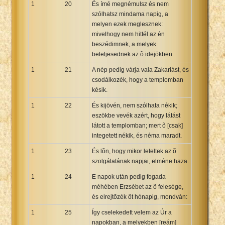
1
20
És ímé megnémulsz és nem
szólhatsz mindama napig, a
melyen ezek meglesznek:
mivelhogy nem hittél az én
beszédimnek, a melyek
beteljesednek az õ idejökben.
1
21
A nép pedig várja vala Zakariást, és
csodálkozék, hogy a templomban
késik.
1
22
És kijövén, nem szólhata nékik;
eszökbe vevék azért, hogy látást
látott a templomban; mert õ [csak]
integetett nékik, és néma maradt.
1
23
És lõn, hogy mikor leteltek az õ
szolgálatának napjai, elméne haza.
1
24
E napok után pedig fogada
méhében Erzsébet az õ felesége,
és elrejtõzék öt hónapig, mondván:
1
25
Így cselekedett velem az Úr a
napokban, a melyekben [reám]