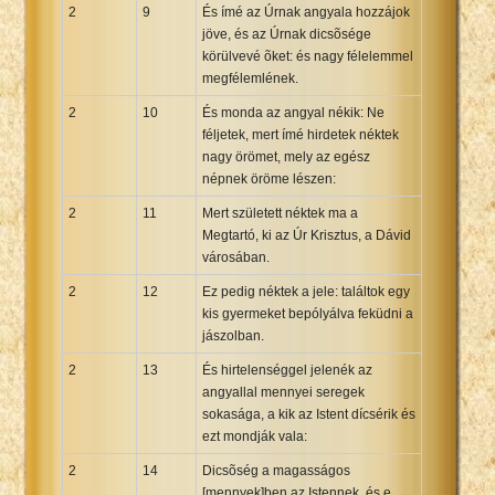
2
9
És ímé az Úrnak angyala hozzájok
jöve, és az Úrnak dicsõsége
körülvevé õket: és nagy félelemmel
megfélemlének.
2
10
És monda az angyal nékik: Ne
féljetek, mert ímé hirdetek néktek
nagy örömet, mely az egész
népnek öröme lészen:
2
11
Mert született néktek ma a
Megtartó, ki az Úr Krisztus, a Dávid
városában.
2
12
Ez pedig néktek a jele: találtok egy
kis gyermeket bepólyálva feküdni a
jászolban.
2
13
És hirtelenséggel jelenék az
angyallal mennyei seregek
sokasága, a kik az Istent dícsérik és
ezt mondják vala:
2
14
Dicsõség a magasságos
[mennyek]ben az Istennek, és e