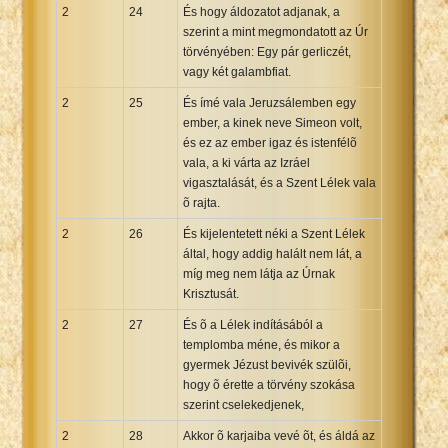
2
24
És hogy áldozatot adjanak, a
szerint a mint megmondatott az Úr
törvényében: Egy pár gerliczét,
vagy két galambfiat.
2
25
És ímé vala Jeruzsálemben egy
ember, a kinek neve Simeon volt,
és ez az ember igaz és istenfélõ
vala, a ki várta az Izráel
vigasztalását, és a Szent Lélek vala
õ rajta.
2
26
És kijelentetett néki a Szent Lélek
által, hogy addig halált nem lát, a
míg meg nem látja az Úrnak
Krisztusát.
2
27
És õ a Lélek indításából a
templomba méne, és mikor a
gyermek Jézust bevivék szülõi,
hogy õ érette a törvény szokása
szerint cselekedjenek,
2
28
Akkor õ karjaiba vevé õt, és áldá az