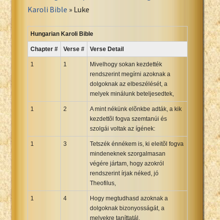
Portuguese Bible
Karoli Bible
» Luke
Romanian Cornilescu Bible
Russian Synodal 1876 Bible
Hungarian Karoli Bible
Russian Synodal Bible KOI8
Chapter #
Verse #
Verse Detail
Russian Synodal Bible Win-1251
1
1
Mivelhogy sokan kezdették
Shuar New Testament
rendszerint megírni azoknak a
dolgoknak az elbeszélését, a
Spanish RV 1909 Bible
melyek minálunk beteljesedtek,
Spanish Sag. Escrituras 1569
1
2
A mint nékünk elõnkbe adták, a kik
Swahili New Testament
kezdettõl fogva szemtanúi és
Swedish 1917 Bible
szolgái voltak az ígének:
Tagalog 1905
1
3
Tetszék énnékem is, ki eleitõl fogva
Tagalog John and James
mindeneknek szorgalmasan
végére jártam, hogy azokról
Turkish Bible
rendszerint írjak néked, jó
Ukrainian 1871 NT
Theofilus,
Ukrainian Bible
1
4
Hogy megtudhasd azoknak a
Uma New Testament
dolgoknak bizonyosságát, a
Vietnamese 1934 Bible
melyekre taníttatál.