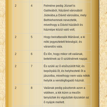
2
4
Felméne pedig József is
Galileából, Názáret városából
Júdeába,a Dávid városába, mely
Bethlehemnek neveztetik,
mivelhogy a Dávid házából és
háznépe közül való volt;
2
5
Hogy beirattassék Máriával, a ki
néki jegyeztetett feleségül, és
várandós vala.
2
6
És lõn, hogy mikor ott valának,
betelének az õ szülésének napjai.
2
7
És szülé az õ elsõszülött fiát; és
bepólyálá õt, és helyhezteté õt a
jászolba, mivelhogy nem vala nékik
helyök a vendégfogadó háznál.
2
8
Valának pedig pásztorok azon a
vidéken, a kik künn a mezõn
tanyáztak és vigyáztak éjszakán az
õ nyájok mellett.