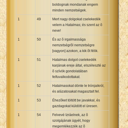
boldognak mondanak engem
minden nemzetségek.
1
49
Mert nagy dolgokat cselekedék
velem a Hatalmas; és szent az õ
neve!
1
50
És az õ irgalmassága
nemzetségrõl nemzetségre
[vagyon] azokon, a kik õt félik.
1
51
Hatalmas dolgot cselekedék
karjának ereje által, elszéleszté az
õ szívök gondolatában
felfuvalkodottakat.
1
52
Hatalmasokat dönte le trónjaikról,
és alázatosakat magasztalt fel.
1
53
Éhezõket töltött be javakkal, és
gazdagokat küldött el üresen.
1
54
Felvevé Izráelnek, az õ
szolgájának ügyét, hogy
megemlékezzék az õ