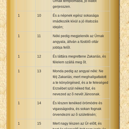
Úrnak templomába, jó illatot
gerjesszen.
1
10
És a népnek egész sokasága
imádkozék kívül a jó illatozás
idején;
1
11
Néki pedig megjelenék az Úrnak
angyala, állván a füstölõ oltár
jobbja felõl.
1
12
És láttára megrettene Zakariás, és
félelem szállá meg õt.
1
13
Monda pedig az angyal néki: Ne
félj Zakariás; mert meghallgattatott
a te könyörgésed, és a te feleséged
Erzsébet szül néked fiat, és
nevezed az õ nevét Jánosnak.
1
14
És lészen tenéked örömödre és
vigasságodra, és sokan fognak
örvendezni az õ születésén;
1
15
Mert nagy lészen az Úr elõtt, és