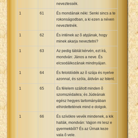
neveztessék.
1
61
És mondának néki: Senki sincs a te
rokonságodban, a ki ezen a néven
neveztetnék.
1
62
És intének az õ atyjának, hogy
minek akarja neveztetni?
1
63
Az pedig táblát kérvén, ezt írá,
mondván: János a neve. És
elcsodálkozának mindnyájan.
1
64
És feloldódék az õ szája és nyelve
azonnal, és szóla, áldván az Istent.
1
65
És félelem szállott minden õ
szomszédaikra; és Júdeának
egész hegyes tartományában
elhirdettetének mind e dolgok.
1
66
És szívökre vevék mindenek, a kik
hallák, mondván: Vajjon mi lesz e
gyermekbõl? És az Úrnak keze
vala õ vele.