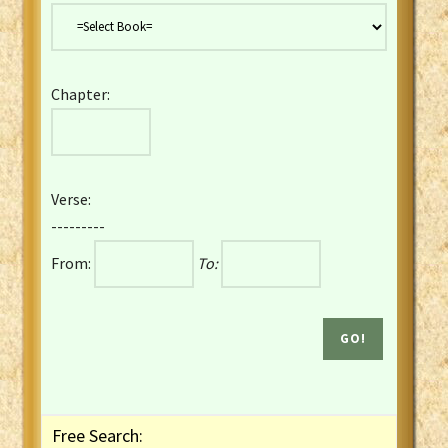
Danish Bible
Dutch Staten Vertaling Bible
Eng. KJV&Book of Mormon
Chapter:
English YLT 1898 Bible
Estonian Genesis New Testament
Finnish 1776 Bible
Finnish 1938 Bible
Verse:
French Darby Bible
---------
French Louis Segond Bible
From:
To:
Gaelic (Manx) Selections
Gaelic (Scottish) Mark
Georgian Gospels Acts James
German Luther 1912 Bible
Gothic NT AmbrosianusA Partial
Greek Modern Bible
Greek NT Byzantine Majority
Free Search:
Greek NT Textus Receptus