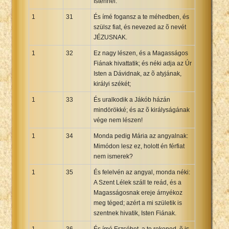
Istennél.
1
31
És ímé fogansz a te méhedben, és
szülsz fiat, és nevezed az õ nevét
JÉZUSNAK.
1
32
Ez nagy lészen, és a Magasságos
Fiának hivattatik; és néki adja az Úr
Isten a Dávidnak, az õ atyjának,
királyi székét;
1
33
És uralkodik a Jákób házán
mindörökké; és az õ királyságának
vége nem lészen!
1
34
Monda pedig Mária az angyalnak:
Mimódon lesz ez, holott én férfiat
nem ismerek?
1
35
És felelvén az angyal, monda néki:
A Szent Lélek száll te reád, és a
Magasságosnak ereje árnyékoz
meg téged; azért a mi születik is
szentnek hivatik, Isten Fiának.
1
36
És ímé Erzsébet, a te rokonod, õ is