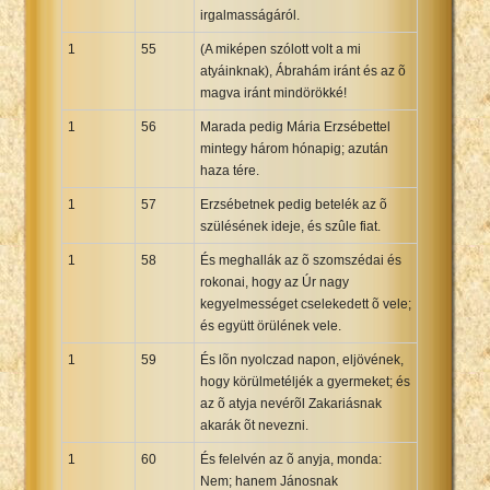
irgalmasságáról.
1
55
(A miképen szólott volt a mi
atyáinknak), Ábrahám iránt és az õ
magva iránt mindörökké!
1
56
Marada pedig Mária Erzsébettel
mintegy három hónapig; azután
haza tére.
1
57
Erzsébetnek pedig betelék az õ
szülésének ideje, és szûle fiat.
1
58
És meghallák az õ szomszédai és
rokonai, hogy az Úr nagy
kegyelmességet cselekedett õ vele;
és együtt örülének vele.
1
59
És lõn nyolczad napon, eljövének,
hogy körülmetéljék a gyermeket; és
az õ atyja nevérõl Zakariásnak
akarák õt nevezni.
1
60
És felelvén az õ anyja, monda:
Nem; hanem Jánosnak