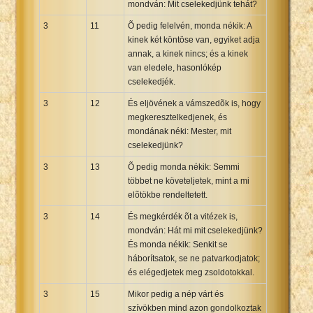
mondván: Mit cselekedjünk tehát?
3
11
Õ pedig felelvén, monda nékik: A
kinek két köntöse van, egyiket adja
annak, a kinek nincs; és a kinek
van eledele, hasonlókép
cselekedjék.
3
12
És eljövének a vámszedõk is, hogy
megkeresztelkedjenek, és
mondának néki: Mester, mit
cselekedjünk?
3
13
Õ pedig monda nékik: Semmi
többet ne követeljetek, mint a mi
elõtökbe rendeltetett.
3
14
És megkérdék õt a vitézek is,
mondván: Hát mi mit cselekedjünk?
És monda nékik: Senkit se
háborítsatok, se ne patvarkodjatok;
és elégedjetek meg zsoldotokkal.
3
15
Mikor pedig a nép várt és
szívökben mind azon gondolkoztak