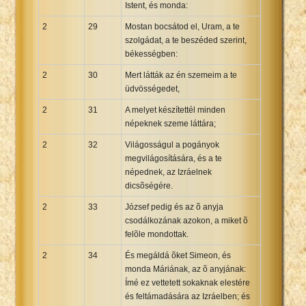
Istent, és monda:
2
29
Mostan bocsátod el, Uram, a te
szolgádat, a te beszéded szerint,
békességben:
2
30
Mert látták az én szemeim a te
üdvösségedet,
2
31
A melyet készítettél minden
népeknek szeme láttára;
2
32
Világosságul a pogányok
megvilágosítására, és a te
népednek, az Izráelnek
dicsõségére.
2
33
József pedig és az õ anyja
csodálkozának azokon, a miket õ
felõle mondottak.
2
34
És megáldá õket Simeon, és
monda Máriának, az õ anyjának:
Ímé ez vettetett sokaknak elestére
és feltámadására az Izráelben; és