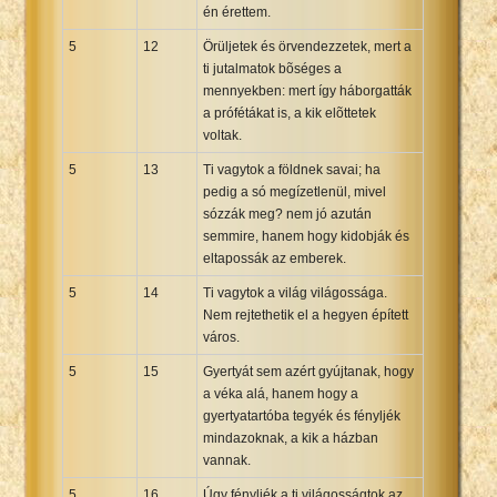
én érettem.
5
12
Örüljetek és örvendezzetek, mert a
ti jutalmatok bõséges a
mennyekben: mert így háborgatták
a prófétákat is, a kik elõttetek
voltak.
5
13
Ti vagytok a földnek savai; ha
pedig a só megízetlenül, mivel
sózzák meg? nem jó azután
semmire, hanem hogy kidobják és
eltapossák az emberek.
5
14
Ti vagytok a világ világossága.
Nem rejtethetik el a hegyen épített
város.
5
15
Gyertyát sem azért gyújtanak, hogy
a véka alá, hanem hogy a
gyertyatartóba tegyék és fényljék
mindazoknak, a kik a házban
vannak.
5
16
Úgy fényljék a ti világosságtok az