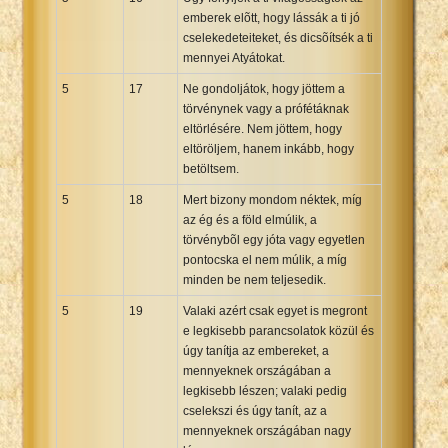
emberek elõtt, hogy lássák a ti jó
cselekedeteiteket, és dicsõítsék a ti
mennyei Atyátokat.
5
17
Ne gondoljátok, hogy jöttem a
törvénynek vagy a prófétáknak
eltörlésére. Nem jöttem, hogy
eltöröljem, hanem inkább, hogy
betöltsem.
5
18
Mert bizony mondom néktek, míg
az ég és a föld elmúlik, a
törvénybõl egy jóta vagy egyetlen
pontocska el nem múlik, a míg
minden be nem teljesedik.
5
19
Valaki azért csak egyet is megront
e legkisebb parancsolatok közül és
úgy tanítja az embereket, a
mennyeknek országában a
legkisebb lészen; valaki pedig
cselekszi és úgy tanít, az a
mennyeknek országában nagy