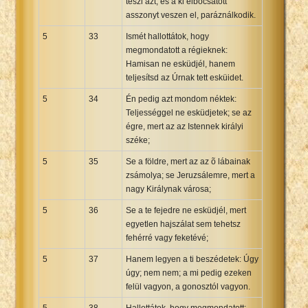
teszi azt; és a ki elbocsátott
asszonyt veszen el, paráználkodik.
5
33
Ismét hallottátok, hogy
megmondatott a régieknek:
Hamisan ne esküdjél, hanem
teljesítsd az Úrnak tett esküidet.
5
34
Én pedig azt mondom néktek:
Teljességgel ne esküdjetek; se az
égre, mert az az Istennek királyi
széke;
5
35
Se a földre, mert az az õ lábainak
zsámolya; se Jeruzsálemre, mert a
nagy Királynak városa;
5
36
Se a te fejedre ne esküdjél, mert
egyetlen hajszálat sem tehetsz
fehérré vagy feketévé;
5
37
Hanem legyen a ti beszédetek: Úgy
úgy; nem nem; a mi pedig ezeken
felül vagyon, a gonosztól vagyon.
5
38
Hallottátok, hogy megmondatott: