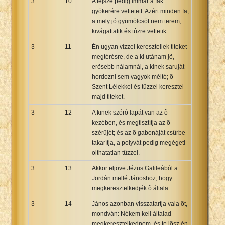
3
10
A fejsze pedig immár a fák
gyökerére vettetett. Azért minden fa,
a mely jó gyümölcsöt nem terem,
kivágattatik és tûzre vettetik.
3
11
Én ugyan vízzel keresztellek titeket
megtérésre, de a ki utánam jõ,
erõsebb nálamnál, a kinek saruját
hordozni sem vagyok méltó; õ
Szent Lélekkel és tûzzel keresztel
majd titeket.
3
12
A kinek szóró lapát van az õ
kezében, és megtisztítja az õ
szérûjét; és az õ gabonáját csûrbe
takarítja, a polyvát pedig megégeti
olthatatlan tûzzel.
3
13
Akkor eljöve Jézus Galileából a
Jordán mellé Jánoshoz, hogy
megkeresztelkedjék õ általa.
3
14
János azonban visszatartja vala õt,
mondván: Nékem kell általad
megkeresztelkednem, és te jõsz én