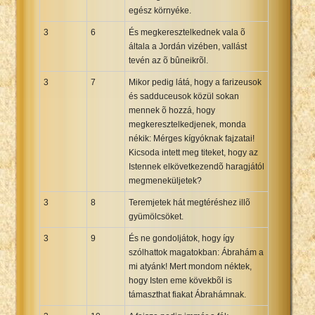
egész környéke.
3
6
És megkeresztelkednek vala õ
általa a Jordán vizében, vallást
tevén az õ bûneikrõl.
3
7
Mikor pedig látá, hogy a farizeusok
és sadduceusok közül sokan
mennek õ hozzá, hogy
megkeresztelkedjenek, monda
nékik: Mérges kígyóknak fajzatai!
Kicsoda intett meg titeket, hogy az
Istennek elkövetkezendõ haragjától
megmeneküljetek?
3
8
Teremjetek hát megtéréshez illõ
gyümölcsöket.
3
9
És ne gondoljátok, hogy így
szólhattok magatokban: Ábrahám a
mi atyánk! Mert mondom néktek,
hogy Isten eme kövekbõl is
támaszthat fiakat Ábrahámnak.