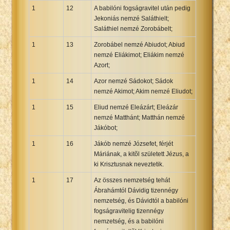
1
12
A babilóni fogságravitel után pedig
Jekoniás nemzé Saláthielt;
Saláthiel nemzé Zorobábelt;
1
13
Zorobábel nemzé Abiudot; Abiud
nemzé Eliákimot; Eliákim nemzé
Azort;
1
14
Azor nemzé Sádokot; Sádok
nemzé Akimot; Akim nemzé Eliudot;
1
15
Eliud nemzé Eleázárt; Eleázár
nemzé Matthánt; Matthán nemzé
Jákóbot;
1
16
Jákób nemzé Józsefet, férjét
Máriának, a kitõl született Jézus, a
ki Krisztusnak neveztetik.
1
17
Az összes nemzetség tehát
Ábrahámtól Dávidig tizennégy
nemzetség, és Dávidtól a babilóni
fogságravitelig tizennégy
nemzetség, és a babilóni