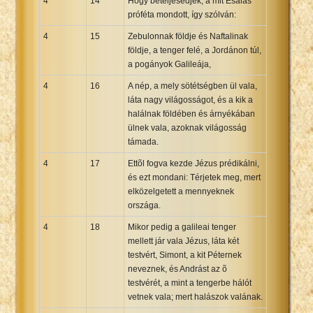
4
14
Hogy beteljesedjék, a mit Ésaiás
próféta mondott, így szólván:
4
15
Zebulonnak földje és Naftalinak
földje, a tenger felé, a Jordánon túl,
a pogányok Galileája,
4
16
A nép, a mely sötétségben ül vala,
láta nagy világosságot, és a kik a
halálnak földében és árnyékában
ülnek vala, azoknak világosság
támada.
4
17
Ettõl fogva kezde Jézus prédikálni,
és ezt mondani: Térjetek meg, mert
elközelgetett a mennyeknek
országa.
4
18
Mikor pedig a galileai tenger
mellett jár vala Jézus, láta két
testvért, Simont, a kit Péternek
neveznek, és Andrást az õ
testvérét, a mint a tengerbe hálót
vetnek vala; mert halászok valának.