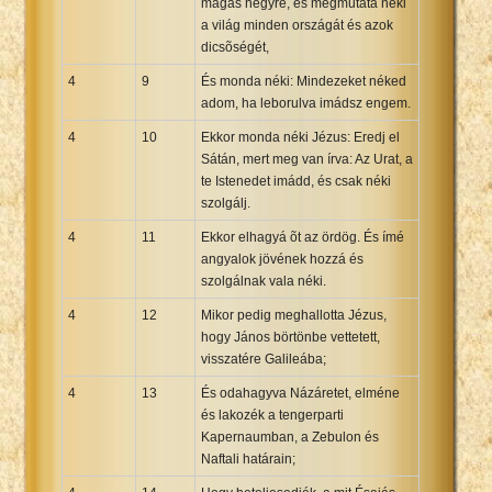
magas hegyre, és megmutatá néki
a világ minden országát és azok
dicsõségét,
4
9
És monda néki: Mindezeket néked
adom, ha leborulva imádsz engem.
4
10
Ekkor monda néki Jézus: Eredj el
Sátán, mert meg van írva: Az Urat, a
te Istenedet imádd, és csak néki
szolgálj.
4
11
Ekkor elhagyá õt az ördög. És ímé
angyalok jövének hozzá és
szolgálnak vala néki.
4
12
Mikor pedig meghallotta Jézus,
hogy János börtönbe vettetett,
visszatére Galileába;
4
13
És odahagyva Názáretet, elméne
és lakozék a tengerparti
Kapernaumban, a Zebulon és
Naftali határain;