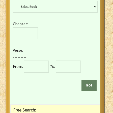
Danish Bible
Dutch Staten Vertaling Bible
Eng. KJV&Book of Mormon
Chapter:
English YLT 1898 Bible
Estonian Genesis New Testament
Finnish 1776 Bible
Finnish 1938 Bible
Verse:
French Darby Bible
---------
French Louis Segond Bible
From:
To:
Gaelic (Manx) Selections
Gaelic (Scottish) Mark
Georgian Gospels Acts James
German Luther 1912 Bible
Gothic NT AmbrosianusA Partial
Greek Modern Bible
Greek NT Byzantine Majority
Free Search:
Greek NT Textus Receptus