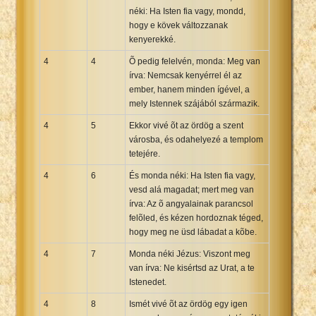
néki: Ha Isten fia vagy, mondd,
hogy e kövek változzanak
kenyerekké.
4
4
Õ pedig felelvén, monda: Meg van
írva: Nemcsak kenyérrel él az
ember, hanem minden ígével, a
mely Istennek szájából származik.
4
5
Ekkor vivé õt az ördög a szent
városba, és odahelyezé a templom
tetejére.
4
6
És monda néki: Ha Isten fia vagy,
vesd alá magadat; mert meg van
írva: Az õ angyalainak parancsol
felõled, és kézen hordoznak téged,
hogy meg ne üsd lábadat a kõbe.
4
7
Monda néki Jézus: Viszont meg
van írva: Ne kisértsd az Urat, a te
Istenedet.
4
8
Ismét vivé õt az ördög egy igen