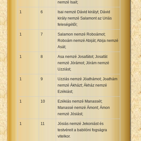
nemzé Isait;
Xhosa Bible
1
6
Isai nemzé Dávid királyt; Dávid
király nemzé Salamont az Uriás
feleségétõl;
1
7
Salamon nemzé Roboámot;
Roboám nemzé Abiját; Abija nemzé
Asát;
1
8
Asa nemzé Josafátot; Josafát
nemzé Jórámot; Jórám nemzé
Uzziást;
1
9
Uzziás nemzé Jóathámot; Joathám
nemzé Ákházt; Ákház nemzé
Ezékiást;
1
10
Ezékiás nemzé Manassét;
Manassé nemzé Ámont; Ámon
nemzé Jósiást;
1
11
Jósiás nemzé Jekoniást és
testvéreit a babilóni fogságra
vitelkor.