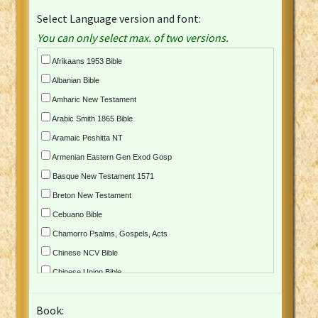
Select Language version and font:
You can only select max. of two versions.
Afrikaans 1953 Bible
Albanian Bible
Amharic New Testament
Arabic Smith 1865 Bible
Aramaic Peshitta NT
Armenian Eastern Gen Exod Gosp
Basque New Testament 1571
Breton New Testament
Cebuano Bible
Chamorro Psalms, Gospels, Acts
Chinese NCV Bible
Chinese Union Bible
Croatian Bible
Book:
Czech Kralicka Bible