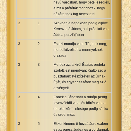
nevû városban, hogy beteljesedjék,
a mit a próféták mondottak, hogy
názáretinek fog neveztetni.
3
1
Azokban a napokban pedig eljöve
Keresztelõ János, a ki prédikál vala
Júdea pusztájában.
3
2
És ezt mondja vala: Térjetek meg,
mert elközelített a mennyeknek
országa.
3
3
Mert ez az, a kirõl Ésaiás próféta
szólott, ezt mondván: Kiáltó szó a
pusztában: Készítsétek az Úrnak
útját, és egyengessétek meg az õ
ösvényeit.
3
4
Ennek a Jánosnak a ruhája pedig
teveszõrbõl vala, és bõröv vala a
dereka körül, elesége pedig sáska
és erdei méz.
3
5
Ekkor kiméne õ hozzá Jeruzsálem
és az egész Júdea és a Jordánnak