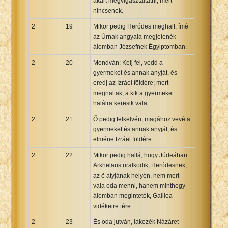
akart megvigasztaltatni, mert
nincsenek.
2
19
Mikor pedig Heródes meghalt, ímé
az Úrnak angyala megjelenék
álomban Józsefnek Égyiptomban.
2
20
Mondván: Kelj fel, vedd a
gyermeket és annak anyját, és
eredj az Izráel földére; mert
meghaltak, a kik a gyermeket
halálra keresik vala.
2
21
Õ pedig felkelvén, magához vevé a
gyermeket és annak anyját, és
elméne Izráel földére.
2
22
Mikor pedig hallá, hogy Júdeában
Arkhelaus uralkodik, Heródesnek,
az õ atyjának helyén, nem mert
vala oda menni, hanem minthogy
álomban meginteték, Galilea
vidékeire tére.
2
23
És oda jutván, lakozék Názáret