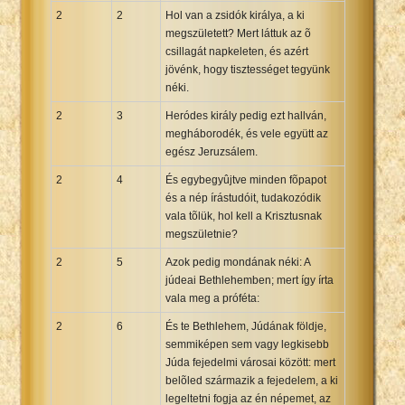
2
2
Hol van a zsidók királya, a ki
megszületett? Mert láttuk az õ
csillagát napkeleten, és azért
jövénk, hogy tisztességet tegyünk
néki.
2
3
Heródes király pedig ezt hallván,
megháborodék, és vele együtt az
egész Jeruzsálem.
2
4
És egybegyûjtve minden fõpapot
és a nép írástudóit, tudakozódik
vala tõlük, hol kell a Krisztusnak
megszületnie?
2
5
Azok pedig mondának néki: A
júdeai Bethlehemben; mert így írta
vala meg a próféta:
2
6
És te Bethlehem, Júdának földje,
semmiképen sem vagy legkisebb
Júda fejedelmi városai között: mert
belõled származik a fejedelem, a ki
legeltetni fogja az én népemet, az