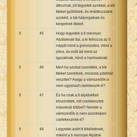
átkoznak, jót tegyetek azokkal, a kik
titeket gyûlölnek, és imádkozzatok
azokért, a kik háborgatnak és
kergetnek titeket.
5
45
Hogy legyetek a ti mennyei
Atyátoknak fiai, a ki felhozza az õ
napját mind a gonoszokra, mind a
jókra, és esõt ád mind az
igazaknak, mind a hamisaknak.
5
46
Mert ha azokat szeretitek, a kik
titeket szeretnek, micsoda jutalmát
veszitek? Avagy a vámszedõk is
nem ugyanazt cselekeszik-é?
5
47
És ha csak a ti atyátokfiait
köszöntitek, mit cselekesztek
másoknál többet? Nemde a
vámszedõk is nem azonképen
cselekesznek-é?
5
48
Legyetek azért ti tökéletesek,
miként a ti mennyei Atyátok