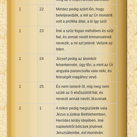
1
22
Mindez pedig azért lõn, hogy
beteljesedjék, a mit az Úr mondott
volt a próféta által, a ki így szól:
1
23
Ímé a szûz fogan méhében és szûl
fiat, és annak nevét Immanuelnek
nevezik, a mi azt jelenti: Velünk az
Isten.
1
24
József pedig az álomból
felserkenvén, úgy tõn, a mint az Úr
angyala parancsolta vala néki, és
feleségét magához vevé.
1
25
És nem ismeré õt, míg meg nem
szülé az õ elsõszülött fiát; és
nevezé annak nevét Jézusnak.
2
1
A mikor pedig megszületik vala
Jézus a júdeai Bethlehemben,
Heródes király idejében, ímé
napkeletrõl bölcsek jövének
Jeruzsálembe, ezt mondván: