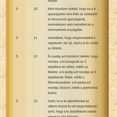
lészen.
5
20
Mert mondom néktek, hogy ha a ti
igazságotok nem több az írástudók
és farizeusok igazságánál,
semmiképen sem mehettek be a
mennyeknek országába.
5
21
Hallottátok, hogy megmondatott a
régieknek: Ne ölj, mert a ki öl, méltó
az ítéletre.
5
22
Én pedig azt mondom néktek, hogy
mindaz, a ki haragszik az õ
atyjafiára ok nélkül, méltó az
ítéletre: a ki pedig azt mondja az õ
atyjafiának: Ráka, méltó a
fõtörvényszékre: a ki pedig ezt
mondja: Bolond, méltó a gyehenna
tüzére.
5
23
Azért, ha a te ajándékodat az
oltárra viszed és ott megemlékezel
arról, hogy a te atyádfiának valami
panasza van ellened: