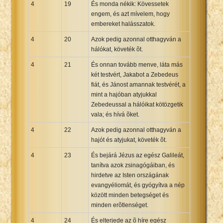
4
19
És monda nékik: Kövessetek
engem, és azt mívelem, hogy
embereket halásszatok.
4
20
Azok pedig azonnal otthagyván a
hálókat, követék õt.
4
21
És onnan tovább menve, láta más
két testvért, Jakabot a Zebedeus
fiát, és Jánost amannak testvérét, a
mint a hajóban atyjukkal
Zebedeussal a hálóikat kötözgetik
vala; és hívá õket.
4
22
Azok pedig azonnal otthagyván a
hajót és atyjukat, követék õt.
4
23
És bejárá Jézus az egész Galileát,
tanítva azok zsinagógáiban, és
hirdetve az Isten országának
evangyéliomát, és gyógyítva a nép
között minden betegséget és
minden erõtlenséget.
4
24
És elterjede az õ híre egész