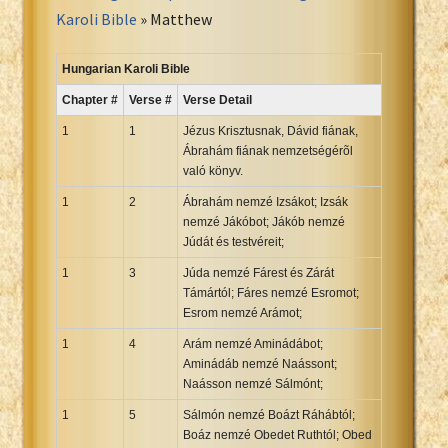
Portuguese Bible
Karoli Bible
» Matthew
Romanian Cornilescu Bible
Russian Synodal 1876 Bible
Hungarian Karoli Bible
Russian Synodal Bible KOI8
Chapter #
Verse #
Verse Detail
Russian Synodal Bible Win-1251
1
1
Jézus Krisztusnak, Dávid fiának,
Shuar New Testament
Ábrahám fiának nemzetségérõl
való könyv.
Spanish RV 1909 Bible
Spanish Sag. Escrituras 1569
1
2
Ábrahám nemzé Izsákot; Izsák
nemzé Jákóbot; Jákób nemzé
Swahili New Testament
Júdát és testvéreit;
Swedish 1917 Bible
1
3
Júda nemzé Fárest és Zárát
Tagalog 1905
Támártól; Fáres nemzé Esromot;
Tagalog John and James
Esrom nemzé Arámot;
Turkish Bible
1
4
Arám nemzé Aminádábot;
Ukrainian 1871 NT
Aminádáb nemzé Naássont;
Naásson nemzé Sálmónt;
Ukrainian Bible
1
5
Sálmón nemzé Boázt Ráhábtól;
Uma New Testament
Boáz nemzé Obedet Ruthtól; Obed
Vietnamese 1934 Bible