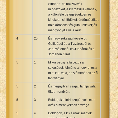
Siriában: és hozzávivék
mindazokat, a kik rosszul valának,
a különféle betegségekben és
kínokban sínlõdõket, ördöngösöket,
holdkórosokat és gutaütötteket; és
meggyógyítja vala õket.
4
25
És nagy sokaság követé õt
Galileából és a Tízvárosból és
Jeruzsálembõl és Júdeából és a
Jordánon túlról.
5
1
Mikor pedig látta Jézus a
sokaságot, felméne a hegyre, és a
mint leül vala, hozzámenének az õ
tanítványai.
5
2
És megnyitván száját, tanítja vala
õket, mondván:
5
3
Boldogok a lelki szegények: mert
övék a mennyeknek országa.
5
4
Boldogok, a kik sírnak: mert õk