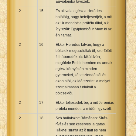
Égyiptomba távozék.
2
15
És ott vala egész a Heródes
haláláig, hogy beteljesedjék, a mit
az Úr mondott a próféta által, a ki
így szólt: Égyiptomból hívtam ki az
én fiamat.
2
16
Ekkor Heródes látván, hogy a
bölcsek megcsúfolták õt, szerfölött
felháborodék, és kiküldvén,
megölete Bethlehemben és annak
egész környékén minden
gyermeket, két esztendõstõl és
azon alól, az idõ szerint, a melyet
szorgalmasan tudakolt a
bölcsektõl.
2
17
Ekkor teljesedék be, a mit Jeremiás
próféta mondott, a midõn így szólt:
2
18
Szó hallatszott Rámában: Sírás-
rívás és sok keserves jajgatás.
Rákhel siratta az õ fiait és nem