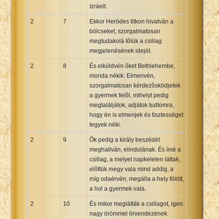
Izráelt.
2
7
Ekkor Heródes titkon hivatván a
bölcseket, szorgalmatosan
megtudakolá tõlük a csillag
megjelenésének idejét.
2
8
És elküldvén õket Bethlehembe,
monda nékik: Elmenvén,
szorgalmatosan kérdezõsködjetek
a gyermek felõl, mihelyt pedig
megtaláljátok, adjátok tudtomra,
hogy én is elmenjek és tisztességet
tegyek néki.
2
9
Õk pedig a király beszédét
meghallván, elindulának. És ímé a
csillag, a melyet napkeleten láttak,
elõttük megy vala mind addig, a
míg odaérvén, megálla a hely fölött,
a hol a gyermek vala.
2
10
És mikor meglátták a csillagot, igen
nagy örömmel örvendezének.