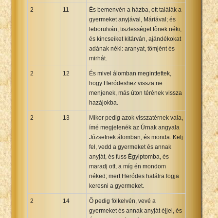
2
11
És bemenvén a házba, ott találák a
gyermeket anyjával, Máriával; és
leborulván, tisztességet tõnek néki;
és kincseiket kitárván, ajándékokat
adának néki: aranyat, tömjént és
mirhát.
2
12
És mivel álomban meginttettek,
hogy Heródeshez vissza ne
menjenek, más úton térének vissza
hazájokba.
2
13
Mikor pedig azok visszatérnek vala,
ímé megjelenék az Úrnak angyala
Józsefnek álomban, és monda: Kelj
fel, vedd a gyermeket és annak
anyját, és fuss Égyiptomba, és
maradj ott, a míg én mondom
néked; mert Heródes halálra fogja
keresni a gyermeket.
2
14
Õ pedig fölkelvén, vevé a
gyermeket és annak anyját éjjel, és