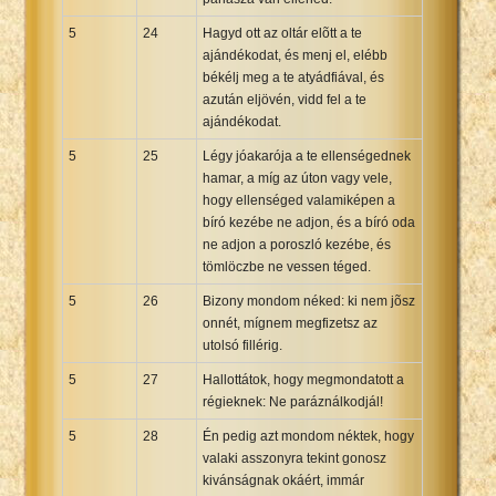
5
24
Hagyd ott az oltár elõtt a te
ajándékodat, és menj el, elébb
békélj meg a te atyádfiával, és
azután eljövén, vidd fel a te
ajándékodat.
5
25
Légy jóakarója a te ellenségednek
hamar, a míg az úton vagy vele,
hogy ellenséged valamiképen a
bíró kezébe ne adjon, és a bíró oda
ne adjon a poroszló kezébe, és
tömlöczbe ne vessen téged.
5
26
Bizony mondom néked: ki nem jõsz
onnét, mígnem megfizetsz az
utolsó fillérig.
5
27
Hallottátok, hogy megmondatott a
régieknek: Ne paráználkodjál!
5
28
Én pedig azt mondom néktek, hogy
valaki asszonyra tekint gonosz
kivánságnak okáért, immár