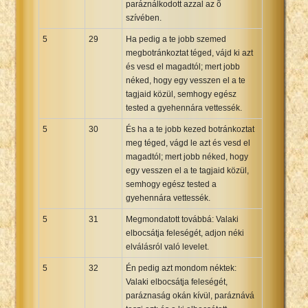
paráználkodott azzal az õ
szívében.
5
29
Ha pedig a te jobb szemed
megbotránkoztat téged, vájd ki azt
és vesd el magadtól; mert jobb
néked, hogy egy vesszen el a te
tagjaid közül, semhogy egész
tested a gyehennára vettessék.
5
30
És ha a te jobb kezed botránkoztat
meg téged, vágd le azt és vesd el
magadtól; mert jobb néked, hogy
egy vesszen el a te tagjaid közül,
semhogy egész tested a
gyehennára vettessék.
5
31
Megmondatott továbbá: Valaki
elbocsátja feleségét, adjon néki
elválásról való levelet.
5
32
Én pedig azt mondom néktek:
Valaki elbocsátja feleségét,
paráznaság okán kívül, paráznává