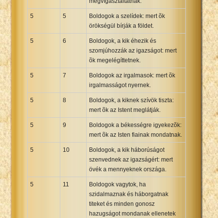
megvígasztaltatnak.
5
5
Boldogok a szelídek: mert õk
örökségül bírják a földet.
5
6
Boldogok, a kik éhezik és
szomjúhozzák az igazságot: mert
õk megelégíttetnek.
5
7
Boldogok az irgalmasok: mert õk
irgalmasságot nyernek.
5
8
Boldogok, a kiknek szívök tiszta:
mert õk az Istent meglátják.
5
9
Boldogok a békességre igyekezõk:
mert õk az Isten fiainak mondatnak.
5
10
Boldogok, a kik háborúságot
szenvednek az igazságért: mert
övék a mennyeknek országa.
5
11
Boldogok vagytok, ha
szidalmaznak és háborgatnak
titeket és minden gonosz
hazugságot mondanak ellenetek