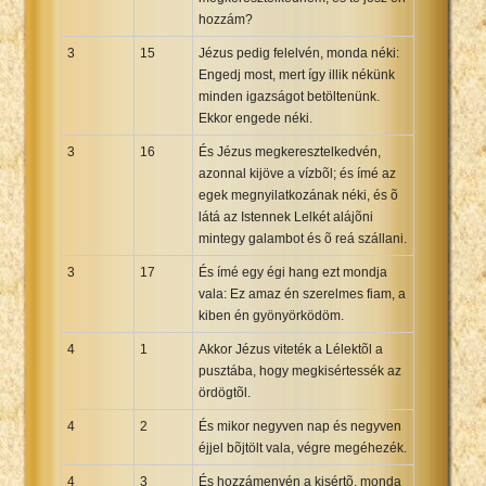
hozzám?
3
15
Jézus pedig felelvén, monda néki:
Engedj most, mert így illik nékünk
minden igazságot betöltenünk.
Ekkor engede néki.
3
16
És Jézus megkeresztelkedvén,
azonnal kijöve a vízbõl; és ímé az
egek megnyilatkozának néki, és õ
látá az Istennek Lelkét alájõni
mintegy galambot és õ reá szállani.
3
17
És ímé egy égi hang ezt mondja
vala: Ez amaz én szerelmes fiam, a
kiben én gyönyörködöm.
4
1
Akkor Jézus viteték a Lélektõl a
pusztába, hogy megkisértessék az
ördögtõl.
4
2
És mikor negyven nap és negyven
éjjel bõjtölt vala, végre megéhezék.
4
3
És hozzámenvén a kisértõ, monda