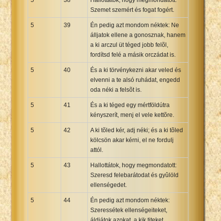
Szemet szemért és fogat fogért.
5
39
Én pedig azt mondom néktek: Ne
álljatok ellene a gonosznak, hanem
a ki arczul üt téged jobb felõl,
fordítsd felé a másik orczádat is.
5
40
És a ki törvénykezni akar veled és
elvenni a te alsó ruhádat, engedd
oda néki a felsõt is.
5
41
És a ki téged egy mértföldútra
kényszerít, menj el vele kettõre.
5
42
A ki tõled kér, adj néki; és a ki tõled
kölcsön akar kérni, el ne fordulj
attól.
5
43
Hallottátok, hogy megmondatott:
Szeresd felebarátodat és gyûlöld
ellenségedet.
5
44
Én pedig azt mondom néktek:
Szeressétek ellenségeiteket,
áldjátok azokat, a kik titeket