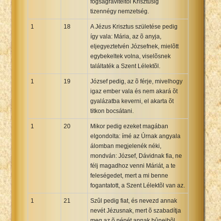
fogságraviteltõl Krisztusig
tizennégy nemzetség.
1
18
A Jézus Krisztus születése pedig
így vala: Mária, az õ anyja,
eljegyeztetvén Józsefnek, mielõtt
egybekeltek volna, viselõsnek
találtaték a Szent Lélektõl.
1
19
József pedig, az õ férje, mivelhogy
igaz ember vala és nem akará õt
gyalázatba keverni, el akarta õt
titkon bocsátani.
1
20
Mikor pedig ezeket magában
elgondolta: ímé az Úrnak angyala
álomban megjelenék néki,
mondván: József, Dávidnak fia, ne
félj magadhoz venni Máriát, a te
feleségedet, mert a mi benne
fogantatott, a Szent Lélektõl van az.
1
21
Szûl pedig fiat, és nevezd annak
nevét Jézusnak, mert õ szabadítja
meg az õ népét annak bûneibõl.