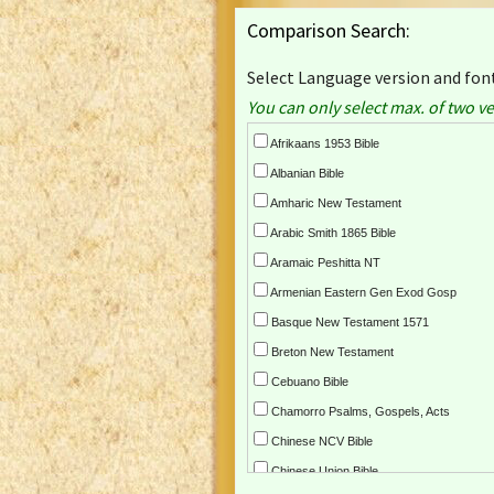
Comparison Search:
Select Language version and font
You can only select max. of two ve
Afrikaans 1953 Bible
Albanian Bible
Amharic New Testament
Arabic Smith 1865 Bible
Aramaic Peshitta NT
Armenian Eastern Gen Exod Gosp
Basque New Testament 1571
Breton New Testament
Cebuano Bible
Chamorro Psalms, Gospels, Acts
Chinese NCV Bible
Chinese Union Bible