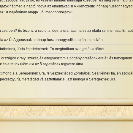
ket üszöggel, ragyával, és kezetek minden munkáját kõesõvel, és még sem [hajoltat
játok hát meg e naptól fogva az elmultakat is! A kilenczedik [hónap] huszonnegyedik
 az Úr hajlékának alapja. Jól meggondoljátok!
csûrben? És bizony, a szõlõ, a füge, a gránátalma és az olajfa sem termett! E nap
óla az Úr Aggeusnak a hónap huszonnegyedik napján, mondván:
belnek, Júda fejedelmének: Én megindítom az eget és a földet.
 országok királyi székét, és elfogyasztom a pogány országok erejét, és felforgatom
 és a rajtok ülõk: kiki az õ atyjafiának fegyvere által.
t mondja a Seregeknek Ura, felveszlek téged Zorobábel, Sealtiélnek fia, én szolgá
 pecsétgyürû, mert téged választottalak el, azt mondja a Seregeknek Ura.