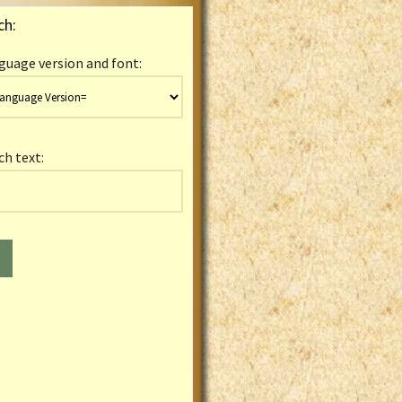
ch:
guage version and font:
ch text: