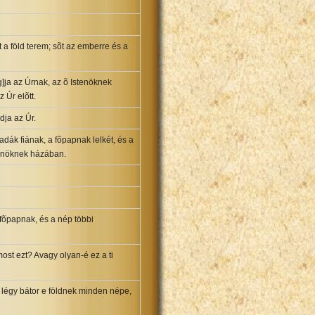
t a föld terem; sõt az emberre és a
g]ja az Úrnak, az õ Istenöknek
 Úr elõtt.
dja az Úr.
adák fiának, a fõpapnak lelkét, és a
tenöknek házában.
 fõpapnak, és a nép többi
most ezt? Avagy olyan-é ez a ti
s légy bátor e földnek minden népe,