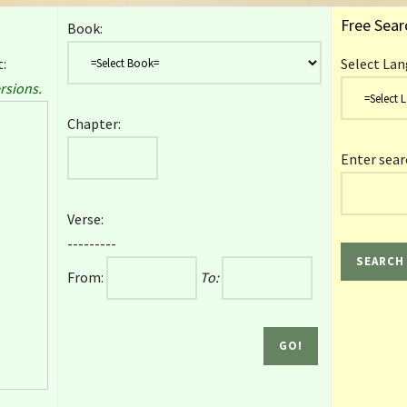
Free Sear
Book:
:
Select Lan
rsions.
Chapter:
Enter sear
Verse:
---------
From:
To: