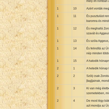
mely ím romban ál
Greek NT Byzantine Majority
1
10
Azért vonták meg 
Greek NT Textus Receptus
1
11
És pusztulást ren
Greek NT Wescott-Hort
baromra és mind
Greek Septuagint Old Testament
1
12
És meghallá Zorob
Hebrew Modern Bible
szavát és Aggeus 
Hebrew OT WM Leningrad Codex
1
13
És szóla Aggeus,
Hungarian Karoli Bible
1
14
És felindítá az Ú
Icelandic Bible
nép minden többi
Indonesian Bahasa Bible
1
15
A hatodik hónap
Indonesian Baru Bible
2
1
A hetedik hónap 
Indonesian Lama Bible
2
2
Szólj csak Zorob
Italian Bible
[tag]jainak, mon
Italian Riveduta 1927 Bible
2
3
Ki van még életbe
Korean Bible
szemetekben, mi
Latin Vulgate NT
2
4
De most légy báto
Latvian NT
azt mondja az Úr