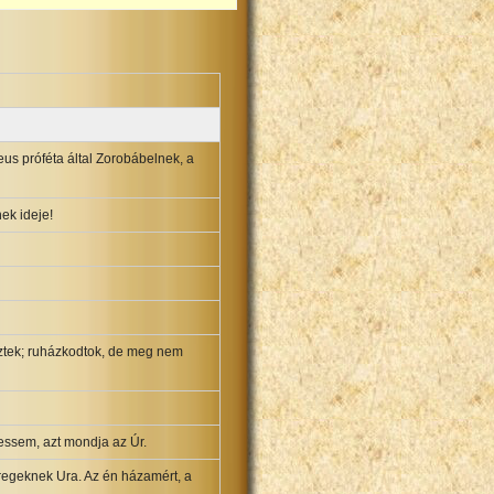
us próféta által Zorobábelnek, a
ek ideje!
sztek; ruházkodtok, de meg nem
tessem, azt mondja az Úr.
Seregeknek Ura. Az én házamért, a