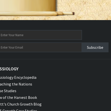
Subscribe
SSIOLOGY
ssiology Encyclopedia
aching the Nations
se Studies
w of the Harvest Book
tt's Church Growth Blog
S Growth Case Studies