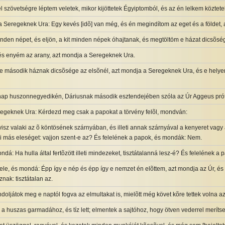
el szövetségre léptem veletek, mikor kijöttetek Égyiptomból, és az én lelkem köztete
a Seregeknek Ura: Egy kevés [idõ] van még, és én megindítom az eget és a földet, a
nden népet, és eljön, a kit minden népek óhajtanak, és megtöltöm e házat dicsõsé
és enyém az arany, azt mondja a Seregeknek Ura.
 második háznak dicsõsége az elsõnél, azt mondja a Seregeknek Ura, és e helye
nap huszonnegyedikén, Dáriusnak második esztendejében szóla az Úr Aggeus próf
egeknek Ura: Kérdezd meg csak a papokat a törvény felõl, mondván:
visz valaki az õ köntösének szárnyában, és illeti annak szárnyával a kenyeret vagy 
mi más eleséget: vajjon szent-e az? És felelének a papok, és mondák: Nem.
á: Ha hulla által fertõzött illeti mindezeket, tisztátalanná lesz-é? És felelének a
ele, és mondá: Épp így e nép és épp így e nemzet én elõttem, azt mondja az Úr, 
znak: tisztátalan az.
ndoljátok meg e naptól fogva az elmultakat is, mielõtt még követ kõre tettek volna a
 a huszas garmadához, és tíz lett; elmentek a sajtóhoz, hogy ötven vederrel merítsen