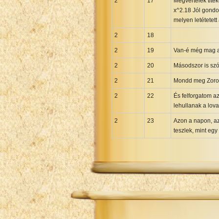
2
17
Megvertelek tite
Uma New Testament
x^2.18 Jól gondol
Vietnamese 1934 Bible
melyen letétetett
Xhosa Bible
2
18
2
19
Van-é még mag a 
2
20
Másodszor is sz
2
21
Mondd meg Zorobá
2
22
És felforgatom az
lehullanak a lovak
2
23
Azon a napon, az
teszlek, mint egy