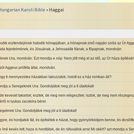
Hungarian Karoli Bible
» Haggai
sodik esztendejének hatodik hónapjában, a hónapnak elsõ napján szóla az Úr Agge
 Júda fejedelmének, és Jósuának, a Jehosadák fiának, a fõpapnak, mondván:
eknek Ura, mondván: Ezt mondja e nép: Nem jött még el az idõ, az Úr háza építésén
zól Aggeus próféta által, mondván:
hogy ti mennyezetes házakban lakozzatok, holott ez a ház romban áll?
ndja a Seregeknek Ura: Gondoljátok meg jól a ti útaitokat!
, de keveset takartok; esztek, de meg nem elégesztek; isztok, de meg nem részege
rlõ is lyukas zacskóra bérel.
geknek Ura: Gondoljátok meg jól a ti útaitokat!
gyre, és hordjatok fát, és építsétek e házat, hogy gyönyörködjem benne, és dicsõít
e ímé kevés lett; haza is hordtátok, de én ráfuvallok arra! Mi okért? azt mondja a 