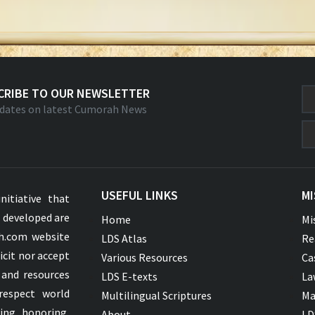
CRIBE TO OUR NEWSLETTER
dates on latest Cumorah News
USEFUL LINKS
MI
nitiative that
s developed are
Home
Mi
ah.com website
LDS Atlas
Re
icit nor accept
Various Resources
Ca
 and resources
LDS E-texts
La
respect world
Multilingual Scriptures
Ma
ying, honoring,
About
LD