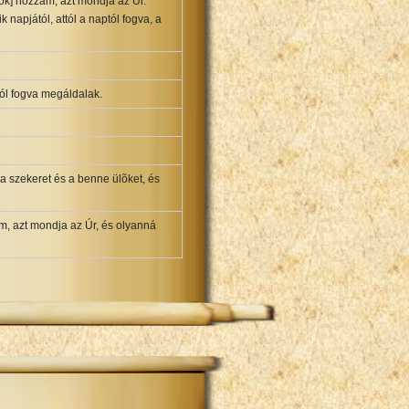
ok] hozzám, azt mondja az Úr.
 napjától, attól a naptól fogva, a
tól fogva megáldalak.
 a szekeret és a benne ülõket, és
m, azt mondja az Úr, és olyanná