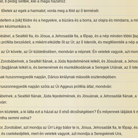
l, ti pedig siettek, kiki a maga házához.
tõletek az egek a harmatot, vonta meg a föld az õ termését.
deltem a [sík] földre és a hegyekre, a búzára és a borra, az olajra és mindarra, a mi
en kézimunkára is.
ábel, a Sealtiél fia, és Jósua, a Jehosadák fia, a fõpap, és a nép minden többi [ta
próféta beszédeit, a miként elküldte õt az Úr, az õ Istenök, és megfélemlék a nép az
 az Úr követe, az Úr küldetésében, mondván a népnek: Én veletek vagyok, azt mon
r Zorobábelnek, a Sealtiél fiának, a Júda fejedelmének lelkét, és Jósuának, a Jehos
 [tag]jának lelkét is, és bemenének és munkálkodának a Seregek Urának, az õ Is
nak huszonnegyedik napján, Dárius királynak második esztendejében.
huszonnegyedik napján szóla az Úr Aggeus próféta által, mondván:
ábelnek, a Sealtiél fiának, Júda fejedelmének, és Jósuának, a Jehosadák fiának, a
dván:
n köztetek, a ki látta ezt a házat az õ elsõ dicsõségében? És milyennek látjátok ti 
ntha semmi volna?
r, Zorobábel, azt mondja az Úr! Légy bátor te is, Jósua, Jehosadák fia, te fõpap, é
, és cselekedjétek, mert én veletek vagyok, azt mondja a Seregeknek Ura,