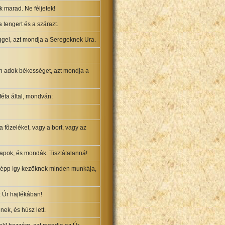
k marad. Ne féljetek!
 tengert és a szárazt.
ggel, azt mondja a Seregeknek Ura.
n adok békességet, azt mondja a
éta által, mondván:
a fõzeléket, vagy a bort, vagy az
 papok, és mondák: Tisztátalanná!
és épp így kezöknek minden munkája,
z Úr hajlékában!
ek, és húsz lett.