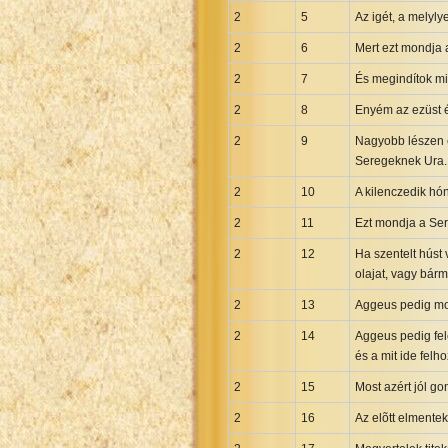
Maori Genesis Exodus Leviticus
2
5
Az igét, a melyly
Norwegian Bible
2
6
Mert ezt mondja 
Portuguese Bible
2
7
És megindítok mi
Romanian Cornilescu Bible
2
Russian Synodal 1876 Bible
8
Enyém az ezüst 
Russian Synodal Bible KOI8
2
9
Nagyobb lészen e
Seregeknek Ura.
Russian Synodal Bible Win-1251
Shuar New Testament
2
10
A kilenczedik hó
Spanish RV 1909 Bible
2
11
Ezt mondja a Ser
Spanish Sag. Escrituras 1569
2
12
Ha szentelt húst 
Swahili New Testament
olajat, vagy bár
Swedish 1917 Bible
2
13
Aggeus pedig mond
Tagalog 1905
2
14
Aggeus pedig fel
Tagalog John and James
és a mit ide felho
Turkish Bible
2
15
Most azért jól go
Ukrainian 1871 NT
2
16
Az elõtt elmentek
Ukrainian Bible