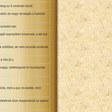
 meg az õ uroknak házát.
rosból, és nagy recsegés a halmok
 ezüstöt mér.
ját seprejökön hevernek, a kik ezt
ak szõlõket, de nem iszszák azoknak
 hõs [is.]
 napja; sötétségnek és homálynak
ök, mint a por, és testök, mint
retetének tüze megemészti az egész