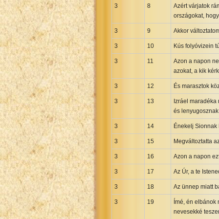
3
8
Azért várjatok r
országokat, hogy
3
9
Akkor változtatom
3
10
Kús folyóvizein 
3
11
Azon a napon nem
azokat, a kik ké
3
12
És marasztok köz
3
13
Izráel maradéka 
és lenyugosznak é
3
14
Énekelj Sionnak l
3
15
Megváltoztatta az 
3
16
Azon a napon ezt
3
17
Az Úr, a te Isten
3
18
Az ünnep miatt b
3
19
Ímé, én elbánok 
nevesekké teszem