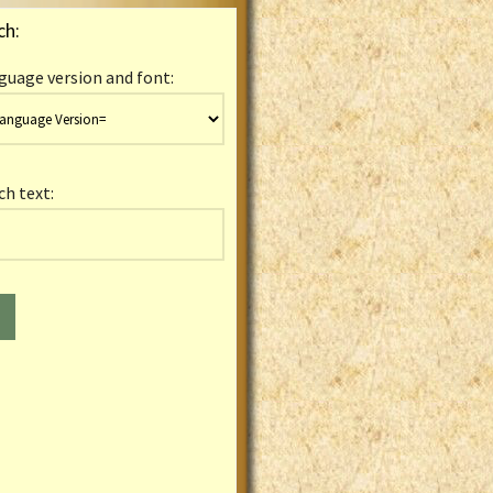
ch:
guage version and font:
ch text: