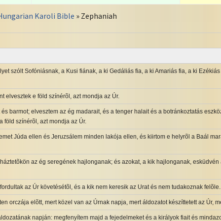
Hungarian Karoli Bible
» Zephaniah
lyet szólt Sofóniásnak, a Kusi fiának, a ki Gedáliás fia, a ki Amariás fia, a ki Ezékiá
t elvesztek e föld színérõl, azt mondja az Úr.
és barmot; elvesztem az ég madarait, és a tenger halait és a botránkoztatás eszköze
a föld színérõl, azt mondja az Úr.
emet Júda ellen és Jeruzsálem minden lakója ellen, és kiirtom e helyrõl a Baál ma
 a háztetõkön az ég seregének hajlonganak; és azokat, a kik hajlonganak, esküdvén
elfordultak az Úr követésétõl, és a kik nem keresik az Urat és nem tudakoznak felõle.
ten orczája elõtt, mert közel van az Úrnak napja, mert áldozatot készíttetett az Úr, m
ldozatának napján: megfenyítem majd a fejedelmeket és a királyok fiait és mindazok