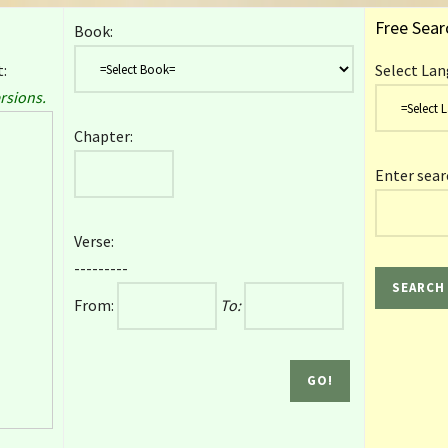
Free Sear
Book:
:
Select Lan
rsions.
Chapter:
Enter sear
Verse:
---------
From:
To: