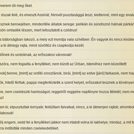
gyverem öli meg õket.
 észak felé, és elveszti Assiriát, Ninivét pusztasággá teszi, kietlenné, mint egy sivat
sznek bensejében, mindenféle állatok serege: pelikán és sündisznó hálnak párká
bön omladék lészen, mert lefosztatott a czédrus!
, a bátorságban lakozó, a mely ezt mondja vala szívében: Én vagyok és nincs kívül
a ki átmegy rajta, mind süvöltöz és csapkodja kezét.
ülõnek és undoknak, az erõszakos városnak!
szóra, nem fogadta a fenyítéket, nem bízott az Úrban, Istenéhez nem közelített!
ok] benne, [mint] az ordító oroszlánok, birái, [mint] az estve [járó] farkasok, nem 
ók, hitetõ férfiak; papjai megfertéztetik a szent helyet, erõszakot tesznek a törvénye
ne, nem cselekszik hamisságot; reggelrõl reggelre napfényre hozza ítéletét; nem mu
sz!
am ki; elpusztultak tornyaik; feldúltam falvaikat, nincs, a ki átmenjen rajtok; elromb
lakosuk!
j engem, vedd fel a fenyítéket (akkor nem irtatott volna ki lakhelye; mindaz, a mit 
szra indították minden cselekedetöket.