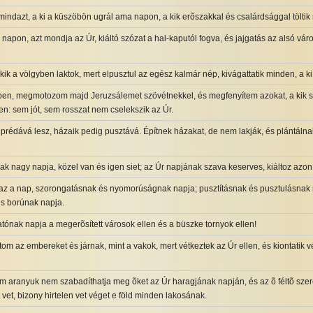
indazt, a ki a küszöbön ugrál ama napon, a kik erõszakkal és csalárdsággal töltik
napon, azt mondja az Úr, kiáltó szózat a hal-kaputól fogva, és jajgatás az alsó vá
a kik a völgyben laktok, mert elpusztul az egész kalmár nép, kivágattatik minden, a ki
ben, megmotozom majd Jeruzsálemet szövétnekkel, és megfenyítem azokat, a kik sa
n: sem jót, sem rosszat nem cselekszik az Úr.
rédává lesz, házaik pedig pusztává. Építnek házakat, de nem lakják, és plántáln
k nagy napja, közel van és igen siet; az Úr napjának szava keserves, kiáltoz azon a
az a nap, szorongatásnak és nyomorúságnak napja; pusztításnak és pusztulásnak
és borúnak napja.
atónak napja a megerõsített városok ellen és a büszke tornyok ellen!
 az embereket és járnak, mint a vakok, mert vétkeztek az Úr ellen, és kiontatik vér
m aranyuk nem szabadíthatja meg õket az Úr haragjának napján, és az õ féltõ sze
t vet, bizony hirtelen vet véget e föld minden lakosának.