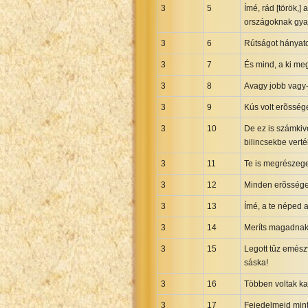
3
5
Ímé, rád [török,
Uma New Testament
országoknak gya
Vietnamese 1934 Bible
3
6
Rútságot hányatok
Xhosa Bible
3
7
És mind, a ki meg
3
8
Avagy jobb vagy-
3
9
Kús volt erõssége
3
10
De ez is számkive
bilincsekbe verté
3
11
Te is megrészeged
3
12
Minden erõsséged
3
13
Ímé, a te néped 
3
14
Meríts magadnak o
3
15
Legott tûz emészt
sáska!
3
16
Többen voltak ka
3
17
Fejedelmeid mint