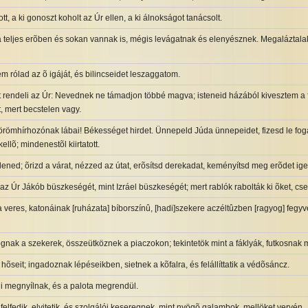
t, a ki gonoszt koholt az Úr ellen, a ki álnokságot tanácsolt.
Ha teljes erõben és sokan vannak is, mégis levágatnak és elenyésznek. Megaláztala
 rólad az õ igáját, és bilincseidet leszaggatom.
t rendeli az Úr: Nevednek ne támadjon többé magva; isteneid házából kivesztem a fa
 mert becstelen vagy.
römhírhozónak lábai! Békességet hirdet. Ünnepeld Júda ünnepeidet, fizesd le foga
llõ; mindenestõl kiirtatott.
ellened; õrizd a várat, nézzed az útat, erõsítsd derekadat, keményítsd meg erõdet ige
a az Úr Jákób büszkeségét, mint Izráel büszkeségét; mert rablók rabolták ki õket, cs
a veres, katonáinak [ruházata] bíborszínû, [hadi]szekere aczéltûzben [ragyog] fegy
gnak a szekerek, összeütköznek a piaczokon; tekintetök mint a fáklyák, futkosnak m
] hõseit; ingadoznak lépéseikben, sietnek a kõfalra, és felállíttatik a védõsáncz.
ui megnyílnak, és a palota megrendül.
 felfedik, elvitetik, és szolgálói keseregnek, mint nyögõ galambok, mellöket vervén.