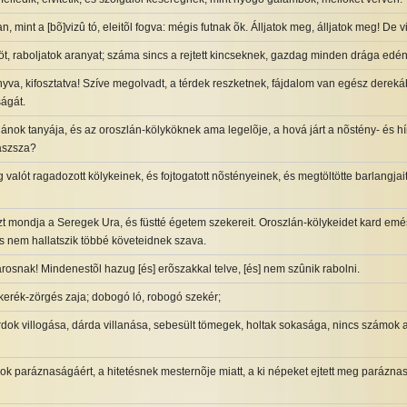
, mint a [bõ]vizû tó, eleitõl fogva: mégis futnak õk. Álljatok meg, álljatok meg! De v
öt, raboljatok aranyat; száma sincs a rejtett kincseknek, gazdag minden drága edé
nyva, kifosztatva! Szíve megolvadt, a térdek reszketnek, fájdalom van egész derek
ságát.
lánok tanyája, és az oroszlán-kölyköknek ama legelõje, a hová járt a nõstény- és h
iaszsza?
g valót ragadozott kölykeinek, és fojtogatott nõstényeinek, és megtöltötte barlangja
azt mondja a Seregek Ura, és füstté égetem szekereit. Oroszlán-kölykeidet kard emész
 nem hallatszik többé követeidnek szava.
rosnak! Mindenestõl hazug [és] erõszakkal telve, [és] nem szûnik rabolni.
 kerék-zörgés zaja; dobogó ló, robogó szekér;
ardok villogása, dárda villanása, sebesült tömegek, holtak sokasága, nincs számok
ok paráznaságáért, a hitetésnek mesternõje miatt, a ki népeket ejtett meg parázn