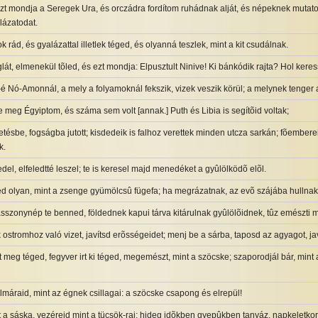
] azt mondja a Seregek Ura, és orczádra fordítom ruhádnak alját, és népeknek mut
lázatodat.
 rád, és gyalázattal illetlek téged, és olyanná teszlek, mint a kit csudálnak.
lát, elmenekül tõled, és ezt mondja: Elpusztult Ninive! Ki bánkódik rajta? Hol ker
é Nó-Amonnál, a mely a folyamoknál fekszik, vizek veszik körül; a melynek tenger 
 meg Égyiptom, és száma sem volt [annak.] Puth és Libia is segítõid voltak;
tésbe, fogságba jutott; kisdedeik is falhoz verettek minden utcza sarkán; fõemberei
k.
el, elfeledtté leszel; te is keresel majd menedéket a gyûlölködõ elõl.
 olyan, mint a zsenge gyümölcsû fügefa; ha megrázatnak, az evõ szájába hullnak
asszonynép te benned, földednek kapui tárva kitárulnak gyûlölõidnek, tûz emészti m
stromhoz való vizet, javítsd erõsségeidet; menj be a sárba, taposd az agyagot, javí
 meg téged, fegyver irt ki téged, megemészt, mint a szöcske; szaporodjál bár, mint 
lmáraid, mint az égnek csillagai: a szöcske csapong és elrepül!
 a sáska, vezéreid mint a tücsök-raj; hideg idõkben gyepûkben tanyáz, napkeletkor