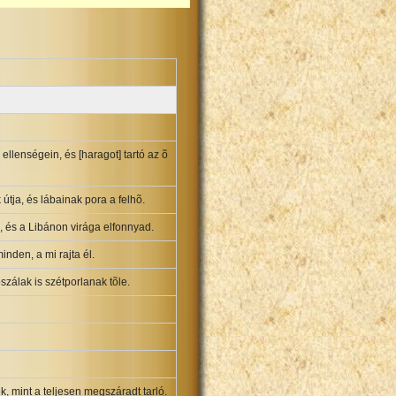
ellenségein, és [haragot] tartó az õ
tja, és lábainak pora a felhõ.
, és a Libánon virága elfonnyad.
inden, a mi rajta él.
szálak is szétporlanak tõle.
, mint a teljesen megszáradt tarló.