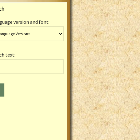
ch:
guage version and font:
ch text: