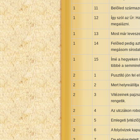
Greek NT Byzantine Majority
1
11
Belõled származot
Greek NT Textus Receptus
1
12
Így szól az Úr: 
Greek NT Wescott-Hort
megalázni.
Greek Septuagint Old Testament
1
13
Most már leveszem
Hebrew Modern Bible
1
14
Felõled pedig az
Hebrew OT WM Leningrad Codex
megásom sírodat,
Hungarian Karoli Bible
1
15
Ímé a hegyeken ö
Icelandic Bible
többé a semmireke
Indonesian Bahasa Bible
2
1
Pusztító jön fel 
Indonesian Baru Bible
2
2
Mert helyreállítj
Indonesian Lama Bible
2
3
Vitézeinek pajzs
Italian Bible
rengetik.
Italian Riveduta 1927 Bible
2
4
Az utczákon robo
Korean Bible
2
5
Emlegeti [vitézlõ
Latin Vulgate NT
2
6
A folyóvizek kap
Latvian NT
2
7
De elvégeztetett: