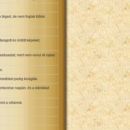
k téged, de nem foglak többé
ragott és öntött képeket;
dásaidat; mert nem vonul át rajtad
n.
emetéiket pedig kivágták.
verkezése napján, és a dárdákat
int a villámok.