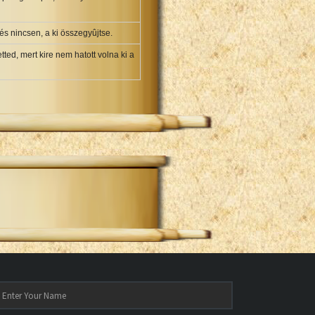
és nincsen, a ki összegyûjtse.
tted, mert kire nem hatott volna ki a