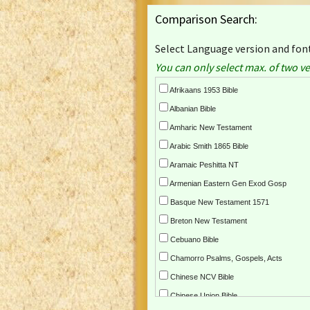
Comparison Search:
Select Language version and font
You can only select max. of two ve
Afrikaans 1953 Bible
Albanian Bible
Amharic New Testament
Arabic Smith 1865 Bible
Aramaic Peshitta NT
Armenian Eastern Gen Exod Gosp
Basque New Testament 1571
Breton New Testament
Cebuano Bible
Chamorro Psalms, Gospels, Acts
Chinese NCV Bible
Chinese Union Bible