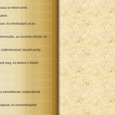
issza se tekint senki.
nyben.
ában, és mindnyájok arcza
ímoroszlán, az oroszlán-kölyök, és
it zsákmánynyal, tanyáit pedig
ti meg, és kiirtom e földrõl
 az elesetteknek; megbotlanak
aságával, és nemzetségeket