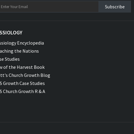
Subscribe
SSIOLOGY
ssiology Encyclopedia
aching the Nations
se Studies
w of the Harvest Book
tt's Church Growth Blog
S Growth Case Studies
S Church Growth R & A