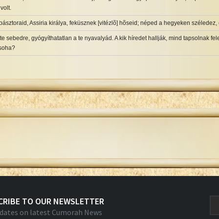
volt.
sztoraid, Assiria királya, feküsznek [vitézlõ] hõseid; néped a hegyeken széledez, 
te sebedre, gyógyíthatatlan a te nyavalyád. A kik híredet hallják, mind tapsolnak fele
soha?
CRIBE TO OUR NEWSLETTER
dates on latest Cumorah News