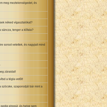
atom meg meztelenségedet, és
essek néked vígasztalókat?
a sáncza, tenger a kõfala?
re sorsot vetettek, és nagyjait mind
.
eg záraidat!
tsd a tégla-vetõt!
a szöcske, szaporodjál bár mint a
 pedig elrepül, és helye sem