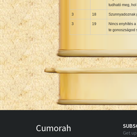
tudható meg, hol 
3
18
Szunnyadoznak pá
3
19
Nincs enyhítés a 
te gonoszságod 
Cumorah
SUBS
Get up