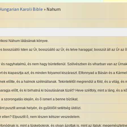
Hungarian Karoli Bible
» Nahum
 elkosi Náhum látásának könyve.
 bosszúálló Isten az Úr, bosszúálló az Úr, és telve haraggal; bosszút áll az Úr az õ 
 és nagyhatalmú, és nem hagy büntetlenül. Szélvészben és viharban van az Úrnak ú
rt és kiapasztja azt, és minden folyamot kiszáraszt. Elfonnyad a Básán és a Kármel
ek elõtte, és a halmok szétmállanak. Tekintetétõl megrendül a föld, és a világ, és m
aragja elõtt, és ki birhatná ki búsulásának tüzét? Heve szétfoly, mint a láng, és a kõ
 a szorongatás idején, és õ ismeri a benne bízókat.
ént pusztít annak helyén, és gyûlölõit setétség üldözi.
r ellen? Elpusztít õ, nem lészen kétszer veszedelem.
onódnak is, mint a tüskebokrok, és olyan ázottak is, mint az italuk: megemésztetnek