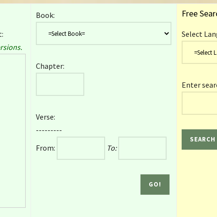
Free Sear
Book:
:
Select Lan
rsions.
Chapter:
Enter sear
Verse:
---------
From:
To: