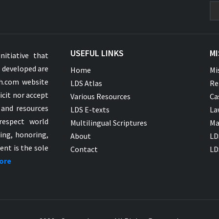
USEFUL LINKS
MI
nitiative that
s developed are
Home
Mi
ah.com website
LDS Atlas
Re
icit nor accept
Various Resources
Ca
 and resources
LDS E-texts
La
respect world
Multilingual Scriptures
Ma
ying, honoring,
About
LD
ent is the sole
Contact
LD
ore