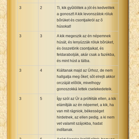
3
2
Ti, kik gyûlölitek a jót és kedvelitek
a gonoszt! A kik levonszátok róluk
bõrüket és csontjaikról az õ
húsokat!
3
3
A kik megeszik az én népemnek
húsát, és lenyúzzák róluk bõrüket,
és összetörik csontjaikat, és
feldarabolják, akár csak a fazékba,
és mint húst a tálba.
3
4
Kiáltanak majd az Úrhoz, de nem
hallgatja meg õket; sõt elrejti akkor
orczáját elõlök, mivelhogy
gonoszokká lettek cselekedeteik.
3
5
Így szól az Úr a próféták ellen, a kik
elámítják az én népemet, a kik, ha
van mit rágniok, békességet
hirdetnek, az ellen pedig, a ki nem
vet valamit szájokba, hadat
indítanak.