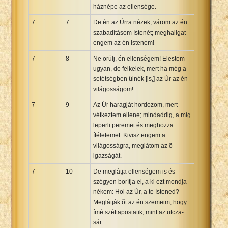
háznépe az ellensége.
7
7
De én az Úrra nézek, várom az én
szabadításom Istenét; meghallgat
engem az én Istenem!
7
8
Ne örülj, én ellenségem! Elestem
ugyan, de felkelek, mert ha még a
setétségben ülnék [is,] az Úr az én
világosságom!
7
9
Az Úr haragját hordozom, mert
vétkeztem ellene; mindaddig, a míg
leperli peremet és meghozza
ítéletemet. Kivisz engem a
világosságra, meglátom az õ
igazságát.
7
10
De meglátja ellenségem is és
szégyen borítja el, a ki ezt mondja
nékem: Hol az Úr, a te Istened?
Meglátják õt az én szemeim, hogy
ímé széttapostatik, mint az utcza-
sár.