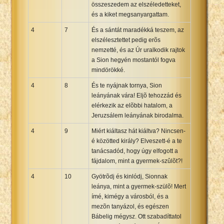
összeszedem az elszéledetteket,
és a kiket megsanyargattam.
4
7
És a sántát maradékká teszem, az
elszélesztettet pedig erõs
nemzetté, és az Úr uralkodik rajtok
a Sion hegyén mostantól fogva
mindörökké.
4
8
És te nyájnak tornya, Sion
leányának vára! Eljõ tehozzád és
elérkezik az elõbbi hatalom, a
Jeruzsálem leányának birodalma.
4
9
Miért kiáltasz hát kiáltva? Nincsen-
é közötted király? Elveszett-é a te
tanácsadód, hogy úgy elfogott a
fájdalom, mint a gyermek-szûlõt?!
4
10
Gyötrõdj és kinlódj, Sionnak
leánya, mint a gyermek-szülõ! Mert
ímé, kimégy a városból, és a
mezõn tanyázol, és egészen
Bábelig mégysz. Ott szabadíttatol