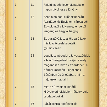
7
11
Falaid megépítésének napja! e
napon távol lesz a törvény!
7
12
Azon a na[pon] eljõnek hozzád
Assiriából és Égyiptom városaiból;
Égyiptomtól a folyamig, tengertõl
tengerig és hegytõl hegyig.
7
13
És pusztává lesz a föld az õ lakói
miatt, az õ cselekedeteik
gyümölcséért.
7
14
Legeltesd népedet a te vesszõddel,
a te örökségednek nyáját, a mely
magánosan lakozik az erdõben, a
Kármel közepén. Legeljenek
Básánban és Gileádban, mint a
hajdankor napjain!
7
15
Mint az Égyiptom földérõl
kijövetelednek idején, láttatok vele
csodadolgokat.
7
16
Látják [ezt] a pogányok és