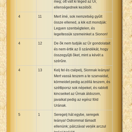
meg; ott vált ki téged az Úr,
ellenségednek kezébõl.
4
11
Mert ímé, sok nemzetség gyûlt
össze ellened, a kik ezt mondják:
Legyen szentségtelen, és
legeltessük szemeinket a Sionon!
4
12
De õk nem tudják az Úr gondolatait
és nem értik az õ szándékát, hogy
összegyûjti õket, mint a kévét a
szérûre.
4
13
Kelj fel és csépelj, Sionnak leánya!
Mert vassá teszem a te szarvaidat,
körmeidet pedig aczéllá teszem, és
széttiporsz sok népeket, és rablott
kincseiket az Úrnak áldozom,
javaikat pedig az egész föld
Urának.
5
1
Seregelj hát egybe, seregek
leánya! Ostrommal támadt
ellenünk; pálczával verjék arczul