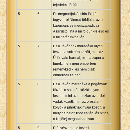
fejedelmi férfiút.
5
6
És megrontják Assiria földjét
fegyverrel Nimród földjét is az õ
kapuiban; és megszabadít az
Assirustól, ha a mi földünkre eljõ és
a mi határunkba lép.
5
7
És a Jákóbnak maradéka olyan
lészen a sok nép között, mint az
Úrtól való harmat, mint a zápor a
fûnek, mely nem emberben
reménykedik, és nem bízik
embernek fiaiban.
5
8
És a Jákób maradéka a pogányok
között, a sok nép között olyan
lészen, mint az oroszlán az erdei
vadak között; mint az oroszlán-
kölyök a juhoknak nyája között, a
mely ha betör, tipor és tép, és nincs,
a ki [tõle] megszabadítson.
5
9
Erõt vészen a te kezed