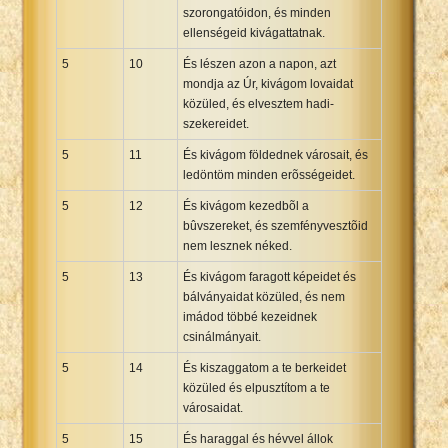
szorongatóidon, és minden
ellenségeid kivágattatnak.
5
10
És lészen azon a napon, azt
mondja az Úr, kivágom lovaidat
közüled, és elvesztem hadi-
szekereidet.
5
11
És kivágom földednek városait, és
ledöntöm minden erõsségeidet.
5
12
És kivágom kezedbõl a
bûvszereket, és szemfényvesztõid
nem lesznek néked.
5
13
És kivágom faragott képeidet és
bálványaidat közüled, és nem
imádod többé kezeidnek
csinálmányait.
5
14
És kiszaggatom a te berkeidet
közüled és elpusztítom a te
városaidat.
5
15
És haraggal és hévvel állok