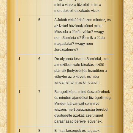
mint a viasz a tûz elõtt, mint a
Xhosa Bible
meredekrõl leszakadó vizek.
1
5
A Jákób vétkéért lészen mindez, és
az Izráel házának bûnei miatt!
Micsoda a Jákób vétke? Avagy
nem Samária-é? És mik a Júda
magaslatai? Avagy nem
Jeruzsálem-é?
1
6
De olyanná teszem Samáriát, mint
a mezõben való kõrakás, szõlõ-
plánták [helyévé;] és lezúdítom a
völgybe az õ köveit, és még
fundamentomit is kimutatom.
1
7
Faragott képei mind összetöretnek
és minden ajándékát tûz égeti meg.
Minden bálványait semmivé
teszem; mert paráznaság bérébõl
gyûjtögette azokat, azért ismét
paráznaság bérévé legyenek.
1
8
E miatt kesergek és jajgatok;