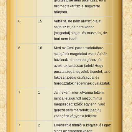
gyûjtesz, de nem takarítasz, és a
mit megtakarítsz is, fegyverre
hányom.
6
15
Vetsz te, de nem aratsz; olajat
sajtolsz te, de nem kened
[magadat] olajjal, és mustot is, de
bort nem iszol!
6
16
Mert az Omri parancsolataihoz
szabjátok magatokat és az Ákháb
házának minden dolgához, és
azoknak tanácsán jártok! Hogy
pusztasággá tegyelek tégedet, az õ
lakosait pedig csúfsággá, és
hordozzátok népemnek gyalázatát.
7
1
Jaj nékem, mert olyanná lettem,
mint a letakarított mezõ, mint a
megszedett szõlõ: egy enni való
gerezd sem maradott; [pedig]
zsengére vágyott a lelkem!
7
2
Elveszett e földrõl a kegyes, és igaz
sincs az emberek között.