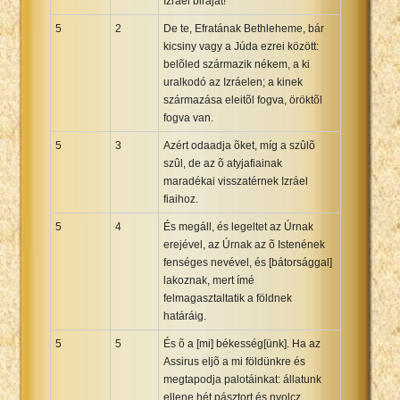
Izráel biráját!
5
2
De te, Efratának Bethleheme, bár
kicsiny vagy a Júda ezrei között:
belõled származik nékem, a ki
uralkodó az Izráelen; a kinek
származása eleitõl fogva, öröktõl
fogva van.
5
3
Azért odaadja õket, míg a szûlõ
szûl, de az õ atyjafiainak
maradékai visszatérnek Izráel
fiaihoz.
5
4
És megáll, és legeltet az Úrnak
erejével, az Úrnak az õ Istenének
fenséges nevével, és [bátorsággal]
lakoznak, mert ímé
felmagasztaltatik a földnek
határáig.
5
5
És õ a [mi] békesség[ünk]. Ha az
Assirus eljõ a mi földünkre és
megtapodja palotáinkat: állatunk
ellene hét pásztort és nyolcz