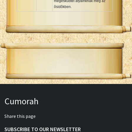
megesküdtél atyáinknak még az
õsidõkben.
Cumorah
Share this page
SUBSCRIBE TO OUR NEWSLETTER