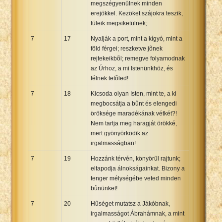
megszégyenülnek minden
erejökkel. Kezöket szájokra teszik,
füleik megsiketülnek;
7
17
Nyalják a port, mint a kígyó, mint a
föld férgei; reszketve jõnek
rejtekeikbõl; remegve folyamodnak
az Úrhoz, a mi Istenünkhöz, és
félnek tetõled!
7
18
Kicsoda olyan Isten, mint te, a ki
megbocsátja a bûnt és elengedi
öröksége maradékának vétkét?!
Nem tartja meg haragját örökké,
mert gyönyörködik az
irgalmasságban!
7
19
Hozzánk térvén, könyörül rajtunk;
eltapodja álnokságainkat. Bizony a
tenger mélységébe veted minden
bûnünket!
7
20
Hûséget mutatsz a Jákóbnak,
irgalmasságot Ábrahámnak, a mint