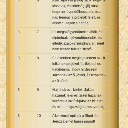
3
6
Azért éjszaka [száll] rátok, hogy ne
lássatok, és sötétség [jõ] rátok,
hogy ne jövendölhessetek, és a
nap lemegy a próféták felett, és
elsötétül rajtok a nappal.
3
7
És megszégyenülnek a látók, és
elpirulnak a jövendõmondók, és
elfedik szájokat mindnyájan, mert
nem lészen felelet Istentõl.
3
8
Én ellenben megteljesedem az Úr
lelkének erejével, és ítélettel és
hatalommal, hogy hirdessem
Jákóbnak az õ vétkét, és Izráelnek
az õ bûnét.
3
9
Halljátok ezt, kérlek, Jákób
házának fejei és Izráel házának
vezérei! a kik útáljátok az ítéletet,
és minden igazságot elcsavartok;
3
10
A kik vérrel építitek a Siont, és
Jeruzsálemet hamissággal!