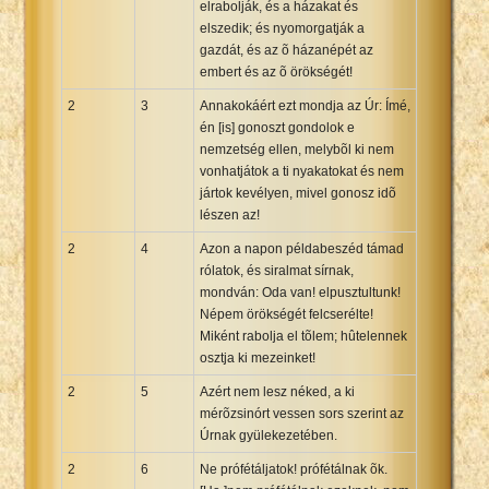
elrabolják, és a házakat és
elszedik; és nyomorgatják a
gazdát, és az õ házanépét az
embert és az õ örökségét!
2
3
Annakokáért ezt mondja az Úr: Ímé,
én [is] gonoszt gondolok e
nemzetség ellen, melybõl ki nem
vonhatjátok a ti nyakatokat és nem
jártok kevélyen, mivel gonosz idõ
lészen az!
2
4
Azon a napon példabeszéd támad
rólatok, és siralmat sírnak,
mondván: Oda van! elpusztultunk!
Népem örökségét felcserélte!
Miként rabolja el tõlem; hûtelennek
osztja ki mezeinket!
2
5
Azért nem lesz néked, a ki
mérõzsinórt vessen sors szerint az
Úrnak gyülekezetében.
2
6
Ne prófétáljatok! prófétálnak õk.