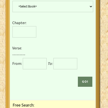
Danish Bible
Dutch Staten Vertaling Bible
Eng. KJV&Book of Mormon
Chapter:
English YLT 1898 Bible
Estonian Genesis New Testament
Finnish 1776 Bible
Finnish 1938 Bible
Verse:
French Darby Bible
---------
French Louis Segond Bible
From:
To:
Gaelic (Manx) Selections
Gaelic (Scottish) Mark
Georgian Gospels Acts James
German Luther 1912 Bible
Gothic NT AmbrosianusA Partial
Greek Modern Bible
Greek NT Byzantine Majority
Free Search:
Greek NT Textus Receptus