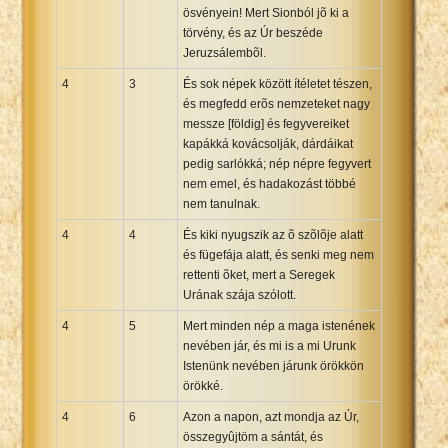
ösvényein! Mert Sionból jõ ki a
törvény, és az Úr beszéde
Jeruzsálembõl.
4
3
És sok népek között ítéletet tészen,
és megfedd erõs nemzeteket nagy
messze [földig] és fegyvereiket
kapákká kovácsolják, dárdáikat
pedig sarlókká; nép népre fegyvert
nem emel, és hadakozást többé
nem tanulnak.
4
4
És kiki nyugszik az õ szõlõje alatt
és fügefája alatt, és senki meg nem
rettenti õket, mert a Seregek
Urának szája szólott.
4
5
Mert minden nép a maga istenének
nevében jár, és mi is a mi Urunk
Istenünk nevében járunk örökkön
örökké.
4
6
Azon a napon, azt mondja az Úr,
összegyûjtöm a sántát, és