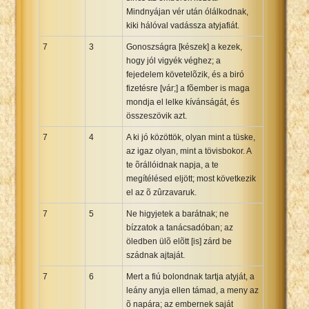
Mindnyájan vér után ólálkodnak,
kiki hálóval vadássza atyjafiát.
7
3
Gonoszságra [készek] a kezek,
hogy jól vigyék véghez; a
fejedelem követelõzik, és a biró
fizetésre [vár;] a fõember is maga
mondja el lelke kívánságát, és
összeszövik azt.
7
4
A ki jó közöttök, olyan mint a tüske,
az igaz olyan, mint a tövisbokor. A
te õrállóidnak napja, a te
megítélésed eljött; most következik
el az õ zûrzavaruk.
7
5
Ne higyjetek a barátnak; ne
bízzatok a tanácsadóban; az
öledben ülõ elõtt [is] zárd be
szádnak ajtaját.
7
6
Mert a fiú bolondnak tartja atyját, a
leány anyja ellen támad, a meny az
õ napára; az embernek saját