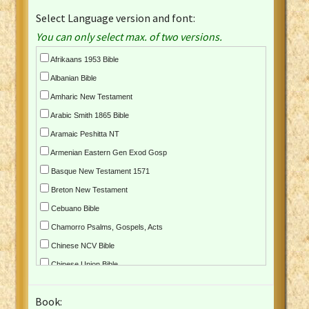
Select Language version and font:
You can only select max. of two versions.
Afrikaans 1953 Bible
Albanian Bible
Amharic New Testament
Arabic Smith 1865 Bible
Aramaic Peshitta NT
Armenian Eastern Gen Exod Gosp
Basque New Testament 1571
Breton New Testament
Cebuano Bible
Chamorro Psalms, Gospels, Acts
Chinese NCV Bible
Chinese Union Bible
Croatian Bible
Book:
Czech Kralicka Bible