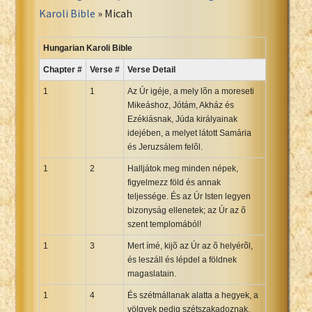
Portuguese Bible
Karoli Bible
» Micah
Romanian Cornilescu Bible
Russian Synodal 1876 Bible
Hungarian Karoli Bible
Russian Synodal Bible KOI8
Chapter #
Verse #
Verse Detail
Russian Synodal Bible Win-1251
1
1
Az Úr igéje, a mely lõn a moreseti
Shuar New Testament
Mikeáshoz, Jótám, Akház és
Ezékiásnak, Júda királyainak
Spanish RV 1909 Bible
idejében, a melyet látott Samária
Spanish Sag. Escrituras 1569
és Jeruzsálem felõl.
Swahili New Testament
1
2
Halljátok meg minden népek,
Swedish 1917 Bible
figyelmezz föld és annak
Tagalog 1905
teljessége. És az Úr Isten legyen
bizonyság ellenetek; az Úr az õ
Tagalog John and James
szent templomából!
Turkish Bible
1
3
Mert ímé, kijõ az Úr az õ helyérõl,
Ukrainian 1871 NT
és leszáll és lépdel a földnek
Ukrainian Bible
magaslatain.
Uma New Testament
1
4
És szétmállanak alatta a hegyek, a
Vietnamese 1934 Bible
völgyek pedig szétszakadoznak,