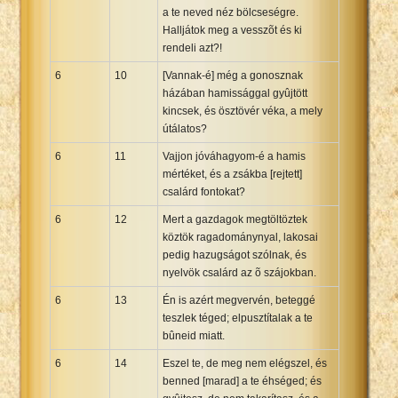
a te neved néz bölcseségre.
Halljátok meg a vesszõt és ki
rendeli azt?!
6
10
[Vannak-é] még a gonosznak
házában hamissággal gyûjtött
kincsek, és ösztövér véka, a mely
útálatos?
6
11
Vajjon jóváhagyom-é a hamis
mértéket, és a zsákba [rejtett]
csalárd fontokat?
6
12
Mert a gazdagok megtöltöztek
köztök ragadománynyal, lakosai
pedig hazugságot szólnak, és
nyelvök csalárd az õ szájokban.
6
13
Én is azért megvervén, beteggé
teszlek téged; elpusztítalak a te
bûneid miatt.
6
14
Eszel te, de meg nem elégszel, és
benned [marad] a te éhséged; és