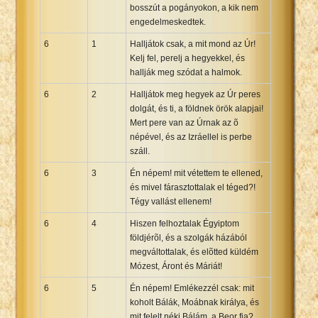
bosszút a pogányokon, a kik nem
engedelmeskedtek.
6
1
Halljátok csak, a mit mond az Úr!
Kelj fel, perelj a hegyekkel, és
hallják meg szódat a halmok.
6
2
Halljátok meg hegyek az Úr peres
dolgát, és ti, a földnek örök alapjai!
Mert pere van az Úrnak az õ
népével, és az Izráellel is perbe
száll.
6
3
Én népem! mit vétettem te ellened,
és mivel fárasztottalak el téged?!
Tégy vallást ellenem!
6
4
Hiszen felhoztalak Égyiptom
földjérõl, és a szolgák házából
megváltottalak, és elõtted küldém
Mózest, Áront és Máriát!
6
5
Én népem! Emlékezzél csak: mit
koholt Bálák, Moábnak királya, és
mit felelt néki Bálám, a Beor fia?