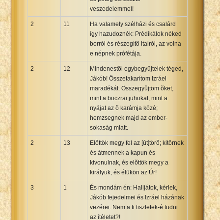
veszedelemmel!
2
11
Ha valamely szélházi és csalárd
így hazudoznék: Prédikálok néked
borról és részegítõ italról, az volna
e népnek prófétája.
2
12
Mindenestõl egybegyûjtelek téged,
Jákób! Összetakarítom Izráel
maradékát. Összegyûjtöm õket,
mint a boczrai juhokat, mint a
nyájat az õ karámja közé;
hemzsegnek majd az ember-
sokaság miatt.
2
13
Elõttök megy fel az [út]törõ; kitörnek
és átmennek a kapun és
kivonulnak, és elõttök megy a
királyuk, és élükön az Úr!
3
1
És mondám én: Halljátok, kérlek,
Jákób fejedelmei és Izráel házának
vezérei: Nem a ti tisztetek-é tudni
az ítéletet?!