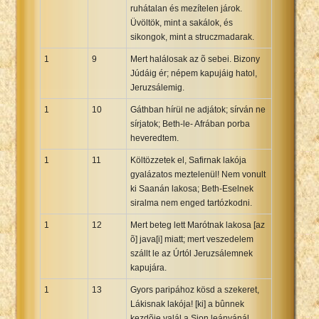
ruhátalan és mezítelen járok.
Üvöltök, mint a sakálok, és
sikongok, mint a struczmadarak.
1
9
Mert halálosak az õ sebei. Bizony
Júdáig ér; népem kapujáig hatol,
Jeruzsálemig.
1
10
Gáthban hírül ne adjátok; sírván ne
sírjatok; Beth-le- Afrában porba
heveredtem.
1
11
Költözzetek el, Safirnak lakója
gyalázatos meztelenül! Nem vonult
ki Saanán lakosa; Beth-Eselnek
siralma nem enged tartózkodni.
1
12
Mert beteg lett Marótnak lakosa [az
õ] java[i] miatt; mert veszedelem
szállt le az Úrtól Jeruzsálemnek
kapujára.
1
13
Gyors paripához kösd a szekeret,
Lákisnak lakója! [ki] a bûnnek
kezdõje valál a Sion leányánál.