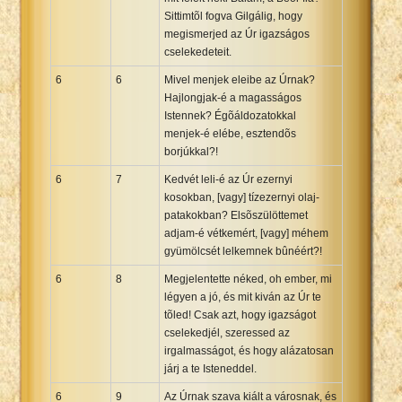
Sittimtõl fogva Gilgálig, hogy
megismerjed az Úr igazságos
cselekedeteit.
6
6
Mivel menjek eleibe az Úrnak?
Hajlongjak-é a magasságos
Istennek? Égõáldozatokkal
menjek-é elébe, esztendõs
borjúkkal?!
6
7
Kedvét leli-é az Úr ezernyi
kosokban, [vagy] tízezernyi olaj-
patakokban? Elsõszülöttemet
adjam-é vétkemért, [vagy] méhem
gyümölcsét lelkemnek bûnéért?!
6
8
Megjelentette néked, oh ember, mi
légyen a jó, és mit kiván az Úr te
tõled! Csak azt, hogy igazságot
cselekedjél, szeressed az
irgalmasságot, és hogy alázatosan
járj a te Isteneddel.
6
9
Az Úrnak szava kiált a városnak, és