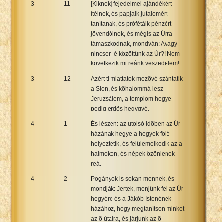
3
11
[Kiknek] fejedelmei ajándékért
ítélnek, és papjaik jutalomért
tanítanak, és prófétáik pénzért
jövendölnek, és mégis az Úrra
támaszkodnak, mondván: Avagy
nincsen-é közöttünk az Úr?! Nem
következik mi reánk veszedelem!
3
12
Azért ti miattatok mezõvé szántatik
a Sion, és kõhalommá lesz
Jeruzsálem, a templom hegye
pedig erdõs hegygyé.
4
1
És lészen: az utolsó idõben az Úr
házának hegye a hegyek fölé
helyeztetik, és felülemelkedik az a
halmokon, és népek özönlenek
reá.
4
2
Pogányok is sokan mennek, és
mondják: Jertek, menjünk fel az Úr
hegyére és a Jákób Istenének
házához, hogy megtanítson minket
az õ útaira, és járjunk az õ