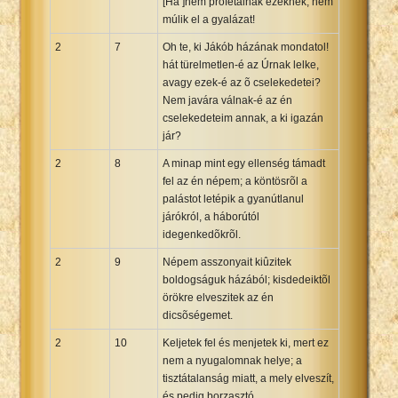
[Ha ]nem prófétálnak ezeknek, nem
múlik el a gyalázat!
2
7
Oh te, ki Jákób házának mondatol!
hát türelmetlen-é az Úrnak lelke,
avagy ezek-é az õ cselekedetei?
Nem javára válnak-é az én
cselekedeteim annak, a ki igazán
jár?
2
8
A minap mint egy ellenség támadt
fel az én népem; a köntösrõl a
palástot letépik a gyanútlanul
járókról, a háborútól
idegenkedõkrõl.
2
9
Népem asszonyait kiûzitek
boldogságuk házából; kisdedeiktõl
örökre elveszitek az én
dicsõségemet.
2
10
Keljetek fel és menjetek ki, mert ez
nem a nyugalomnak helye; a
tisztátalanság miatt, a mely elveszít,
és pedig borzasztó