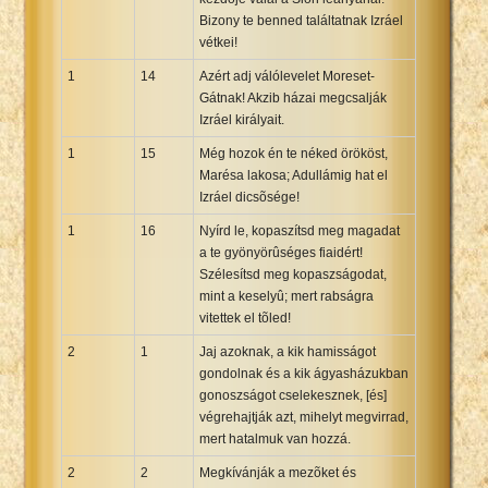
Bizony te benned találtatnak Izráel
vétkei!
1
14
Azért adj válólevelet Moreset-
Gátnak! Akzib házai megcsalják
Izráel királyait.
1
15
Még hozok én te néked örököst,
Marésa lakosa; Adullámig hat el
Izráel dicsõsége!
1
16
Nyírd le, kopaszítsd meg magadat
a te gyönyörûséges fiaidért!
Szélesítsd meg kopaszságodat,
mint a keselyû; mert rabságra
vitettek el tõled!
2
1
Jaj azoknak, a kik hamisságot
gondolnak és a kik ágyasházukban
gonoszságot cselekesznek, [és]
végrehajtják azt, mihelyt megvirrad,
mert hatalmuk van hozzá.
2
2
Megkívánják a mezõket és