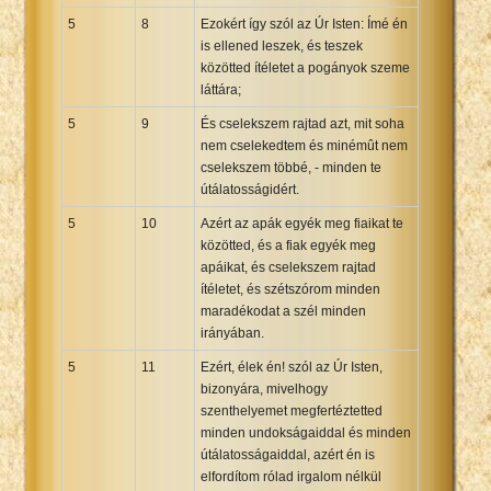
5
8
Ezokért így szól az Úr Isten: Ímé én
is ellened leszek, és teszek
közötted ítéletet a pogányok szeme
láttára;
5
9
És cselekszem rajtad azt, mit soha
nem cselekedtem és minémût nem
cselekszem többé, - minden te
útálatosságidért.
5
10
Azért az apák egyék meg fiaikat te
közötted, és a fiak egyék meg
apáikat, és cselekszem rajtad
ítéletet, és szétszórom minden
maradékodat a szél minden
irányában.
5
11
Ezért, élek én! szól az Úr Isten,
bizonyára, mivelhogy
szenthelyemet megfertéztetted
minden undokságaiddal és minden
útálatosságaiddal, azért én is
elfordítom rólad irgalom nélkül