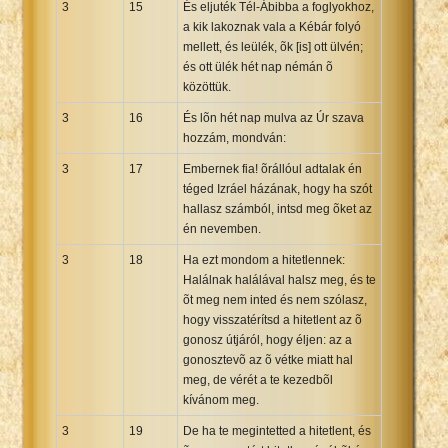
3
15
És eljuték Tél-Ábibba a foglyokhoz,
a kik lakoznak vala a Kébár folyó
mellett, és leülék, õk [is] ott ülvén;
és ott ülék hét nap némán õ
közöttük.
3
16
És lõn hét nap mulva az Úr szava
hozzám, mondván:
3
17
Embernek fia! õrállóul adtalak én
téged Izráel házának, hogy ha szót
hallasz számból, intsd meg õket az
én nevemben.
3
18
Ha ezt mondom a hitetlennek:
Halálnak halálával halsz meg, és te
õt meg nem inted és nem szólasz,
hogy visszatérítsd a hitetlent az õ
gonosz útjáról, hogy éljen: az a
gonosztevõ az õ vétke miatt hal
meg, de vérét a te kezedbõl
kívánom meg.
3
19
De ha te megintetted a hitetlent, és