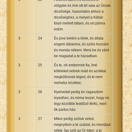
völgybe és ímé ott áll vala az Úrnak
dicsõsége, hasonlatos ahhoz a
dicsõséghez, a melyet a Kébár
folyó mellett láttam, és orczámra
esém.
3
24
És jöve belém a lélek, és állata
engem lábaimra, és szóla hozzám
és monda nékem: Menj be és zárd
be magadat a te házadban.
3
25
És te, oh embernek fia, ímé
köteleket vetnek reád és azokkal
megkötöznek téged, és ki nem
mehetsz közikbe;
3
26
Nyelvedet pedig én ragasztom
ínyedhez, és néma leszel, hogy ne
légy közöttök feddõzõ férfiú, mert
õk pártos ház.
3
27
Mikor pedig szólok veled,
megnyitom a te szádat, és mondjad
nékik: Így szól az Úr Isten; a ki