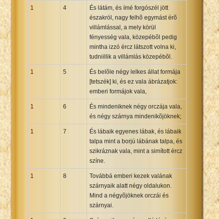
1
4
És látám, és ímé forgószél jött
Xhosa Bible
északról, nagy felhõ egymást érõ
villámlással, a mely körül
fényesség vala, közepébõl pedig
mintha izzó ércz látszott volna ki,
tudniillik a villámlás közepébõl.
1
5
És belõle négy lelkes állat formája
[tetszék] ki, és ez vala ábrázatjok:
emberi formájok vala,
1
6
És mindeniknek négy orczája vala,
és négy szárnya mindenikõjöknek;
1
7
És lábaik egyenes lábak, és lábaik
talpa mint a borjú lábának talpa, és
szikráznak vala, mint a simított ércz
színe.
1
8
Továbbá emberi kezek valának
szárnyaik alatt négy oldalukon.
Mind a négyõjöknek orczái és
szárnyai.