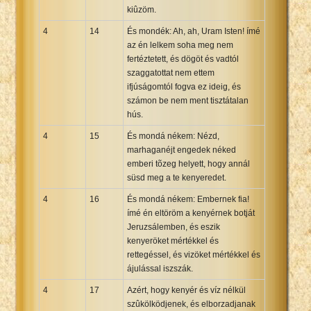
kiûzöm.
4
14
És mondék: Ah, ah, Uram Isten! ímé
az én lelkem soha meg nem
fertéztetett, és dögöt és vadtól
szaggatottat nem ettem
ifjúságomtól fogva ez ideig, és
számon be nem ment tisztátalan
hús.
4
15
És mondá nékem: Nézd,
marhaganéjt engedek néked
emberi tõzeg helyett, hogy annál
süsd meg a te kenyeredet.
4
16
És mondá nékem: Embernek fia!
ímé én eltöröm a kenyérnek botját
Jeruzsálemben, és eszik
kenyeröket mértékkel és
rettegéssel, és vizöket mértékkel és
ájulással iszszák.
4
17
Azért, hogy kenyér és víz nélkül
szûkölködjenek, és elborzadjanak