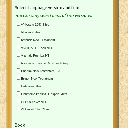
Select Language version and font:
You can only select max. of two versions.
Afrikaans 1953 Bible
Albanian Bible
Amharic New Testament
Arabic Smith 1865 Bible
Aramaic Peshitta NT
Armenian Eastern Gen Exod Gosp
Basque New Testament 1571
Breton New Testament
Cebuano Bible
Chamorro Psalms, Gospels, Acts
Chinese NCV Bible
Chinese Union Bible
Croatian Bible
Book:
Czech Kralicka Bible