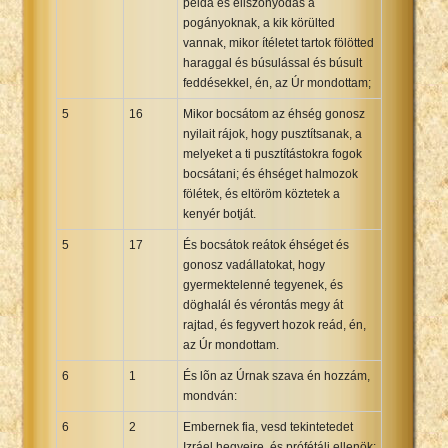
példa és eliszonyodás a
pogányoknak, a kik körülted
vannak, mikor ítéletet tartok fölötted
haraggal és búsulással és búsult
feddésekkel, én, az Úr mondottam;
5
16
Mikor bocsátom az éhség gonosz
nyilait rájok, hogy pusztítsanak, a
melyeket a ti pusztítástokra fogok
bocsátani; és éhséget halmozok
fölétek, és eltöröm köztetek a
kenyér botját.
5
17
És bocsátok reátok éhséget és
gonosz vadállatokat, hogy
gyermektelenné tegyenek, és
döghalál és vérontás megy át
rajtad, és fegyvert hozok reád, én,
az Úr mondottam.
6
1
És lõn az Úrnak szava én hozzám,
mondván:
6
2
Embernek fia, vesd tekintetedet
Izráel hegyeire, és prófétálj ellenök: