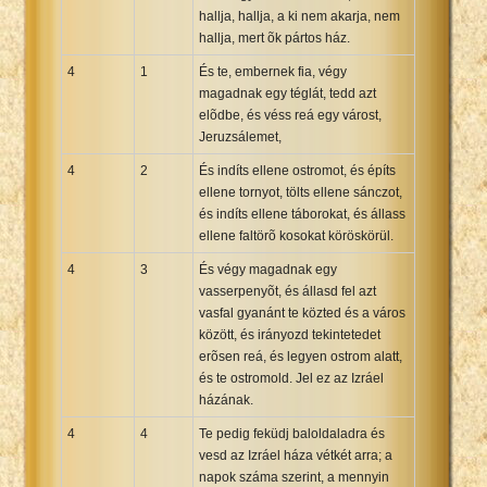
hallja, hallja, a ki nem akarja, nem
hallja, mert õk pártos ház.
4
1
És te, embernek fia, végy
magadnak egy téglát, tedd azt
elõdbe, és véss reá egy várost,
Jeruzsálemet,
4
2
És indíts ellene ostromot, és építs
ellene tornyot, tölts ellene sánczot,
és indíts ellene táborokat, és állass
ellene faltörõ kosokat köröskörül.
4
3
És végy magadnak egy
vasserpenyõt, és állasd fel azt
vasfal gyanánt te közted és a város
között, és irányozd tekintetedet
erõsen reá, és legyen ostrom alatt,
és te ostromold. Jel ez az Izráel
házának.
4
4
Te pedig feküdj baloldaladra és
vesd az Izráel háza vétkét arra; a
napok száma szerint, a mennyin