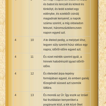
és babot és lencsét és kölest és
tönkölyt, és tedd ezeket egy
edénybe, és ezekbõl csinálj
magadnak kenyeret; a napok
száma szerint, a míg oldaladon
fekszel, háromszázkilenczven
napon egyed azt.
4
10
A te ételed pedig, a melylyel élsz,
legyen súly szerint húsz siklus egy
napra; idõrõl-idõre egyed azt.
4
11
És vizet mérték szerint igyál, a
hinnek hatodrészét igyad idõrõl-
idõre.
4
12
És ételedet árpa-lepény
formájában egyed, és emberi ganéj
tõzegénél süssed azt szemök
láttára.
4
13
És mondá az Úr: Így eszik az Izráel
fiai tisztátalan kenyeröket a
pogányok közt, a kik közé õket