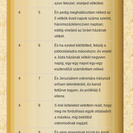
azon fekszel, viseljed vétköket.
4
5
Én pedig meghatároztam néked az
õ vétkök éveit napok száma szerint,
háromszázkilenczven napban;
eddig viseljed az Izráel házának
vétkét.
4
6
És ha ezeket kitöltötted, feküdj a
jobboldaladra másodszor, és viseld
a Júda házának vétkét negyven
napig; egy-egy napot egy-egy
esztendõül számítottam néked.
4
7
És Jeruzsálem ostromára irányozd
erõsen tekintetedet, és karod
feltûrve legyen, és prófétálj õ
ellene.
4
8
S ímé köteleket vetettem reád, hogy
meg ne fordulhass egyik oldaladról
a másikra, míg betöltöd
ostromodnak napjait.
4
9
És végy magadnak búzát és árpát