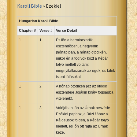
Portuguese Bible
Karoli Bible
» Ezekiel
Romanian Cornilescu Bible
Russian Synodal 1876 Bible
Hungarian Karoli Bible
Russian Synodal Bible KOI8
Chapter #
Verse #
Verse Detail
Russian Synodal Bible Win-1251
1
1
És lõn a harminczadik
Shuar New Testament
esztendõben, a negyedik
[hónap]ban, a hónap ötödikén,
Spanish RV 1909 Bible
mikor én a foglyok közt a Kébár
Spanish Sag. Escrituras 1569
folyó mellett voltam:
Swahili New Testament
megnyilatkozának az egek, és láték
isteni látásokat.
Swedish 1917 Bible
1
Tagalog 1905
2
A hónap ötödikén (ez az ötödik
esztendeje Jojákin király fogságba
Tagalog John and James
vitelének).
Turkish Bible
1
3
Valójában lõn az Úrnak beszéde
Ukrainian 1871 NT
Ezékiel paphoz, a Búzi fiához a
Ukrainian Bible
Káldeusok földén, a Kébár folyó
mellett, és lõn ott rajta az Úrnak
Uma New Testament
keze.
Vietnamese 1934 Bible