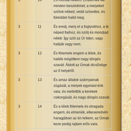
minden beszédimet, a melyeket
szólok néked, vedd szívedbe, és
füleiddel halld meg.
3
11
És eredj, menj el a foglyokhoz, a te
néped fiaihoz, és szólj és mondjad
nékik: Így szól az Úr Isten, vagy
hallják vagy nem.
3
12
És fölemele engem a lélek, és
hallék mögöttem nagy dörgés
szavát: Áldott az Úrnak dicsõsége
az õ helyérõl.
3
13
És amaz állatok szárnyainak
zúgását, a melyek egymást érik
vala, és mellettök a kerekek
csikorgását, és nagy dörgés szavát.
3
14
És a lélek fölemele és elragada
engem, és elmenék, elkeseredvén
haragjában az én lelkem, az Úrnak
keze pedig rajtam erõs vala.