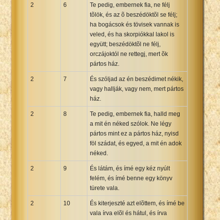
2
6
Te pedig, embernek fia, ne félj
tõlök, és az õ beszédöktõl se félj;
ha bogácsok és tövisek vannak is
veled, és ha skorpiókkal lakol is
együtt; beszédöktõl ne félj,
orczájoktól ne rettegj, mert õk
pártos ház.
2
7
És szóljad az én beszédimet nékik,
vagy hallják, vagy nem, mert pártos
ház.
2
8
Te pedig, embernek fia, halld meg
a mit én néked szólok. Ne légy
pártos mint ez a pártos ház, nyisd
föl szádat, és egyed, a mit én adok
néked.
2
9
És látám, és ímé egy kéz nyúlt
felém, és ímé benne egy könyv
türete vala.
2
10
És kiterjeszté azt elõttem, és ímé be
vala írva elõl és hátul, és írva