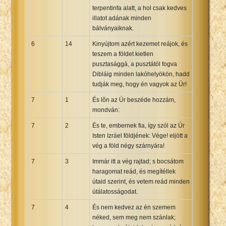
terpentinfa alatt, a hol csak kedves
illatot adának minden
bálványaiknak.
6
14
Kinyújtom azért kezemet reájok, és
teszem a földet kietlen
pusztasággá, a pusztától fogva
Dibláig minden lakóhelyökön, hadd
tudják meg, hogy én vagyok az Úr!
7
1
És lõn az Úr beszéde hozzám,
mondván:
7
2
És te, embernek fia, így szól az Úr
Isten Izráel földjének: Vége! eljött a
vég a föld négy szárnyára!
7
3
Immár itt a vég rajtad; s bocsátom
haragomat reád, és megítéllek
útaid szerint, és vetem reád minden
útálatosságodat.
7
4
És nem kedvez az én szemem
néked, sem meg nem szánlak;