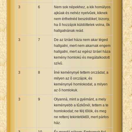
3
6
Nem sok népekhez, a kik homályos
ajkúak és nehéz nyelvûek, kiknek
nem érthetnéd beszédöket; bizony,
ha õ hozzájok küldöttelek volna, õk
hallgatnának reád.
3
7
De az Izráel háza nem akar téged
hallgatni, mert nem akarnak engem
hallgatni, mert az egész Izráel háza
kemény homlokú és megátalkodott
szívû.
3
8
Ímé keménynyé tettem orczádat, a
milyen az õ orczájok, és
keménynyé homlokodat, a milyen
az õ homlokuk.
3
9
Olyanná, mint a gyémánt, a mely
keményebb a tûzkõnél, tettem a te
homlokodat; ne félj tõlök, és meg
ne rettenj tekintetöktõl, mert pártos
ház.
3
10
És mondá nékem: Embernek fia!