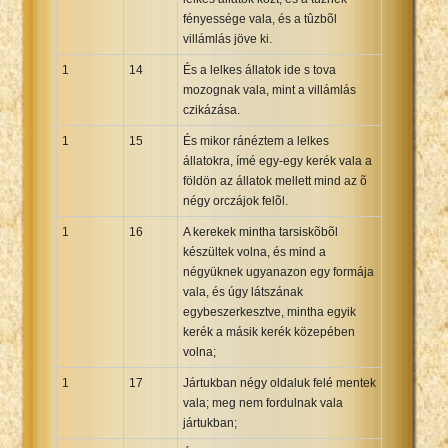
fényessége vala, és a tûzbõl
villámlás jöve ki.
1
14
És a lelkes állatok ide s tova
mozognak vala, mint a villámlás
czikázása.
1
15
És mikor ránéztem a lelkes
állatokra, ímé egy-egy kerék vala a
földön az állatok mellett mind az õ
négy orczájok felõl.
1
16
A kerekek mintha tarsiskõbõl
készültek volna, és mind a
négyüknek ugyanazon egy formája
vala, és úgy látszának
egybeszerkesztve, mintha egyik
kerék a másik kerék közepében
volna;
1
17
Jártukban négy oldaluk felé mentek
vala; meg nem fordulnak vala
jártukban;