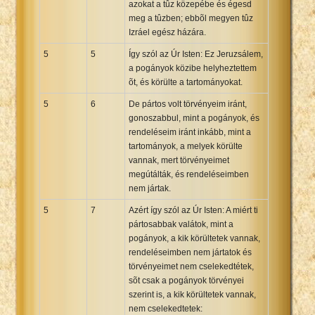
azokat a tûz közepébe és égesd
meg a tûzben; ebbõl megyen tûz
Izráel egész házára.
5
5
Így szól az Úr Isten: Ez Jeruzsálem,
a pogányok közibe helyheztettem
õt, és körülte a tartományokat.
5
6
De pártos volt törvényeim iránt,
gonoszabbul, mint a pogányok, és
rendeléseim iránt inkább, mint a
tartományok, a melyek körülte
vannak, mert törvényeimet
megútálták, és rendeléseimben
nem jártak.
5
7
Azért így szól az Úr Isten: A miért ti
pártosabbak valátok, mint a
pogányok, a kik körültetek vannak,
rendeléseimben nem jártatok és
törvényeimet nem cselekedtétek,
sõt csak a pogányok törvényei
szerint is, a kik körültetek vannak,
nem cselekedtetek: