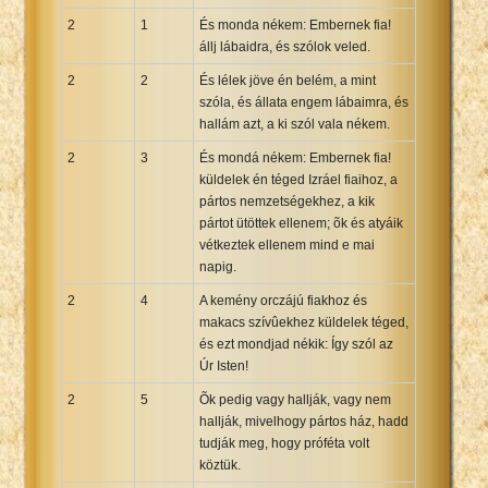
2
1
És monda nékem: Embernek fia!
állj lábaidra, és szólok veled.
2
2
És lélek jöve én belém, a mint
szóla, és állata engem lábaimra, és
hallám azt, a ki szól vala nékem.
2
3
És mondá nékem: Embernek fia!
küldelek én téged Izráel fiaihoz, a
pártos nemzetségekhez, a kik
pártot ütöttek ellenem; õk és atyáik
vétkeztek ellenem mind e mai
napig.
2
4
A kemény orczájú fiakhoz és
makacs szívûekhez küldelek téged,
és ezt mondjad nékik: Így szól az
Úr Isten!
2
5
Õk pedig vagy hallják, vagy nem
hallják, mivelhogy pártos ház, hadd
tudják meg, hogy próféta volt
köztük.