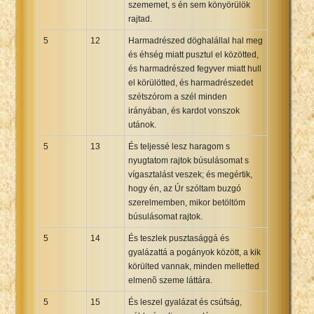
szememet, s én sem könyörülök
rajtad.
5
12
Harmadrészed döghalállal hal meg
és éhség miatt pusztul el közötted,
és harmadrészed fegyver miatt hull
el körülötted, és harmadrészedet
szétszórom a szél minden
irányában, és kardot vonszok
utánok.
5
13
És teljessé lesz haragom s
nyugtatom rajtok búsulásomat s
vígasztalást veszek; és megértik,
hogy én, az Úr szóltam buzgó
szerelmemben, mikor betöltöm
búsulásomat rajtok.
5
14
És teszlek pusztasággá és
gyalázattá a pogányok között, a kik
körülted vannak, minden melletted
elmenõ szeme láttára.
5
15
És leszel gyalázat és csúfság,