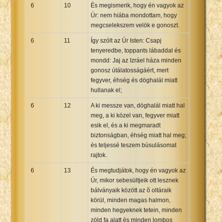
6
10
És megismerik, hogy én vagyok az
Úr: nem hiába mondottam, hogy
megcselekszem velök e gonoszt.
6
11
Így szólt az Úr Isten: Csapj
tenyeredbe, toppants lábaddal és
mondd: Jaj az Izráel háza minden
gonosz útálatosságáért, mert
fegyver, éhség és döghalál miatt
hullanak el;
6
12
A ki messze van, döghalál miatt hal
meg, a ki közel van, fegyver miatt
esik el, és a ki megmaradt
biztonságban, éhség miatt hal meg;
és teljessé teszem búsulásomat
rajtok.
6
13
És megtudjátok, hogy én vagyok az
Úr, mikor sebesültjeik ott lesznek
bálványaik között az õ oltáraik
körül, minden magas halmon,
minden hegyeknek tetein, minden
zöld fa alatt és minden lombos