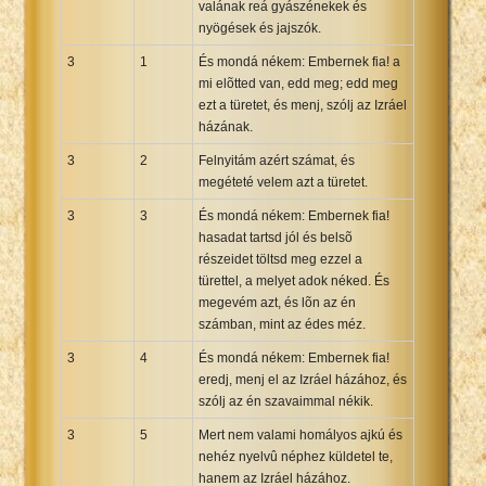
valának reá gyászénekek és
nyögések és jajszók.
3
1
És mondá nékem: Embernek fia! a
mi elõtted van, edd meg; edd meg
ezt a türetet, és menj, szólj az Izráel
házának.
3
2
Felnyitám azért számat, és
megéteté velem azt a türetet.
3
3
És mondá nékem: Embernek fia!
hasadat tartsd jól és belsõ
részeidet töltsd meg ezzel a
türettel, a melyet adok néked. És
megevém azt, és lõn az én
számban, mint az édes méz.
3
4
És mondá nékem: Embernek fia!
eredj, menj el az Izráel házához, és
szólj az én szavaimmal nékik.
3
5
Mert nem valami homályos ajkú és
nehéz nyelvû néphez küldetel te,
hanem az Izráel házához.