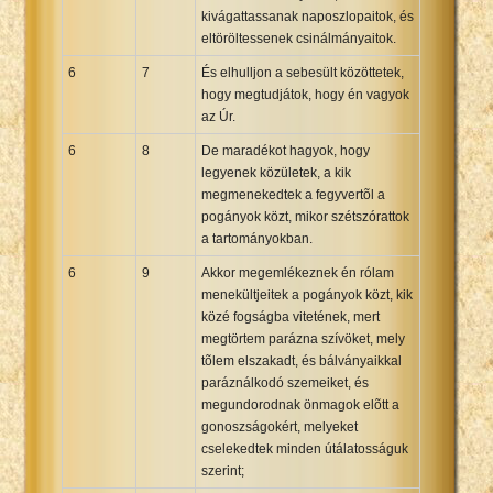
kivágattassanak naposzlopaitok, és
eltöröltessenek csinálmányaitok.
6
7
És elhulljon a sebesült közöttetek,
hogy megtudjátok, hogy én vagyok
az Úr.
6
8
De maradékot hagyok, hogy
legyenek közületek, a kik
megmenekedtek a fegyvertõl a
pogányok közt, mikor szétszórattok
a tartományokban.
6
9
Akkor megemlékeznek én rólam
menekültjeitek a pogányok közt, kik
közé fogságba vitetének, mert
megtörtem parázna szívöket, mely
tõlem elszakadt, és bálványaikkal
paráználkodó szemeiket, és
megundorodnak önmagok elõtt a
gonoszságokért, melyeket
cselekedtek minden útálatosságuk
szerint;