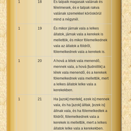
1
18
És talpaik magasak valának és
félelmesek, és e talpak rakva
valának szemekkel köröskörül
mind a négynél.
1
19
És mikor járnak vala a lelkes
állatok, járnak vala a kerekek is
mellettök, és mikor fölemelkednek
vala az állatok a földrõl,
fölemelkednek vala a kerekek is.
1
20
A hová a lélek vala menendõ,
mennek vala, a hová [tudniillik] a
lélek vala menendõ, és a kerekek
fölemelkednek vala mellettök, mert
a lelkes állatok lelke vala a
kerekekben.
1
21
Ha [azok] mentek[, ezek is] mennek
vala, és ha [azok] álltak, [ezek is]
állnak vala, és ha fölemelkedtek a
földrõl, fölemelkednek vala a
kerekek is mellettök, mert a lelkes
állatok lelke vala a kerekekben.