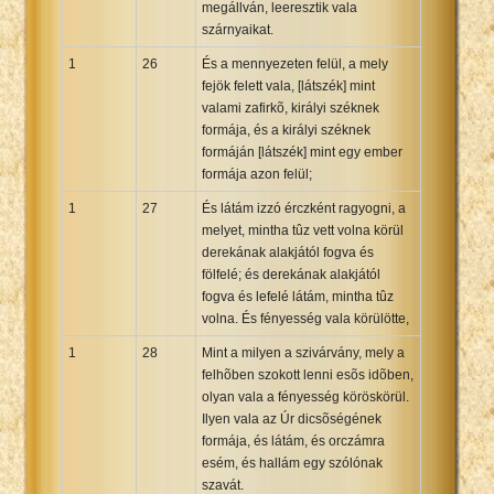
megállván, leeresztik vala
szárnyaikat.
1
26
És a mennyezeten felül, a mely
fejök felett vala, [látszék] mint
valami zafirkõ, királyi széknek
formája, és a királyi széknek
formáján [látszék] mint egy ember
formája azon felül;
1
27
És látám izzó érczként ragyogni, a
melyet, mintha tûz vett volna körül
derekának alakjától fogva és
fölfelé; és derekának alakjától
fogva és lefelé látám, mintha tûz
volna. És fényesség vala körülötte,
1
28
Mint a milyen a szivárvány, mely a
felhõben szokott lenni esõs idõben,
olyan vala a fényesség köröskörül.
Ilyen vala az Úr dicsõségének
formája, és látám, és orczámra
esém, és hallám egy szólónak
szavát.