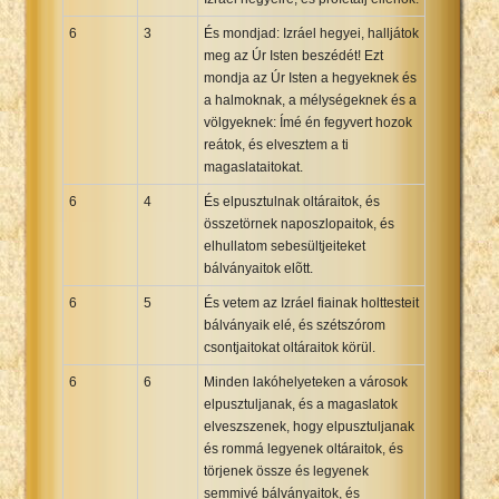
6
3
És mondjad: Izráel hegyei, halljátok
meg az Úr Isten beszédét! Ezt
mondja az Úr Isten a hegyeknek és
a halmoknak, a mélységeknek és a
völgyeknek: Ímé én fegyvert hozok
reátok, és elvesztem a ti
magaslataitokat.
6
4
És elpusztulnak oltáraitok, és
összetörnek naposzlopaitok, és
elhullatom sebesültjeiteket
bálványaitok elõtt.
6
5
És vetem az Izráel fiainak holttesteit
bálványaik elé, és szétszórom
csontjaitokat oltáraitok körül.
6
6
Minden lakóhelyeteken a városok
elpusztuljanak, és a magaslatok
elveszszenek, hogy elpusztuljanak
és rommá legyenek oltáraitok, és
törjenek össze és legyenek
semmivé bálványaitok, és