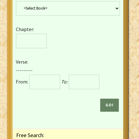
Danish Bible
Dutch Staten Vertaling Bible
Eng. KJV&Book of Mormon
Chapter:
English YLT 1898 Bible
Estonian Genesis New Testament
Finnish 1776 Bible
Finnish 1938 Bible
Verse:
French Darby Bible
---------
French Louis Segond Bible
From:
To:
Gaelic (Manx) Selections
Gaelic (Scottish) Mark
Georgian Gospels Acts James
German Luther 1912 Bible
Gothic NT AmbrosianusA Partial
Greek Modern Bible
Greek NT Byzantine Majority
Free Search:
Greek NT Textus Receptus