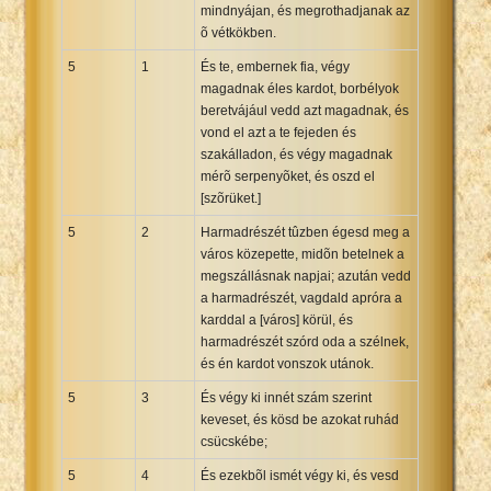
mindnyájan, és megrothadjanak az
õ vétkökben.
5
1
És te, embernek fia, végy
magadnak éles kardot, borbélyok
beretvájául vedd azt magadnak, és
vond el azt a te fejeden és
szakálladon, és végy magadnak
mérõ serpenyõket, és oszd el
[szõrüket.]
5
2
Harmadrészét tûzben égesd meg a
város közepette, midõn betelnek a
megszállásnak napjai; azután vedd
a harmadrészét, vagdald apróra a
karddal a [város] körül, és
harmadrészét szórd oda a szélnek,
és én kardot vonszok utánok.
5
3
És végy ki innét szám szerint
keveset, és kösd be azokat ruhád
csücskébe;
5
4
És ezekbõl ismét végy ki, és vesd