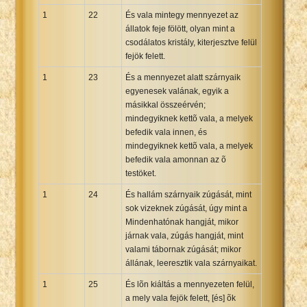
1
22
És vala mintegy mennyezet az
állatok feje fölött, olyan mint a
csodálatos kristály, kiterjesztve felül
fejök felett.
1
23
És a mennyezet alatt szárnyaik
egyenesek valának, egyik a
másikkal összeérvén;
mindegyiknek kettõ vala, a melyek
befedik vala innen, és
mindegyiknek kettõ vala, a melyek
befedik vala amonnan az õ
testöket.
1
24
És hallám szárnyaik zúgását, mint
sok vizeknek zúgását, úgy mint a
Mindenhatónak hangját, mikor
járnak vala, zúgás hangját, mint
valami tábornak zúgását; mikor
állának, leeresztik vala szárnyaikat.
1
25
És lõn kiáltás a mennyezeten felül,
a mely vala fejök felett, [és] õk