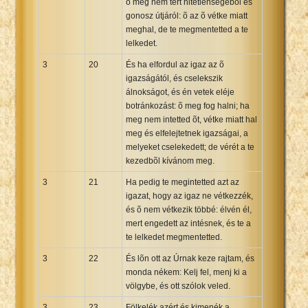
õ meg nem tért hitetlenségébõl és
gonosz útjáról: õ az õ vétke miatt
meghal, de te megmentetted a te
lelkedet.
3
20
És ha elfordul az igaz az õ
igazságától, és cselekszik
álnokságot, és én vetek eléje
botránkozást: õ meg fog halni; ha
meg nem intetted õt, vétke miatt hal
meg és elfelejtetnek igazságai, a
melyeket cselekedett; de vérét a te
kezedbõl kívánom meg.
3
21
Ha pedig te megintetted azt az
igazat, hogy az igaz ne vétkezzék,
és õ nem vétkezik többé: élvén él,
mert engedett az intésnek, és te a
te lelkedet megmentetted.
3
22
És lõn ott az Úrnak keze rajtam, és
monda nékem: Kelj fel, menj ki a
völgybe, és ott szólok veled.
3
23
Fölkelék azért és kimenék a