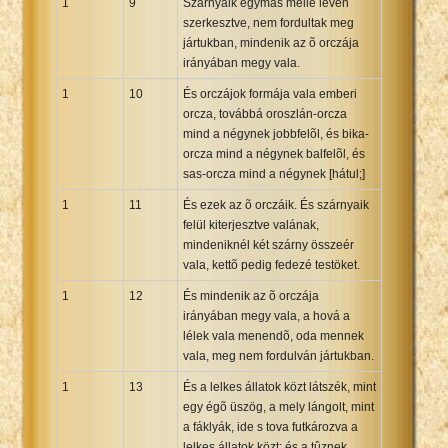
1
9
Szárnyaik egymás mellé lévén
szerkesztve, nem fordultak meg
jártukban, mindenik az õ orczája
irányában megy vala.
1
10
És orczájok formája vala emberi
orcza, továbbá oroszlán-orcza
mind a négynek jobbfelõl, és bika-
orcza mind a négynek balfelõl, és
sas-orcza mind a négynek [hátul;]
1
11
És ezek az õ orczáik. És szárnyaik
felül kiterjesztve valának,
mindeniknél két szárny összeér
vala, kettõ pedig fedezé testöket.
1
12
És mindenik az õ orczája
irányában megy vala, a hová a
lélek vala menendõ, oda mennek
vala, meg nem fordulván jártukban.
1
13
És a lelkes állatok közt látszék, mint
egy égõ üszög, a mely lángolt, mint
a fáklyák, ide s tova futkározva a
lelkes állatok közt; és a tûznek