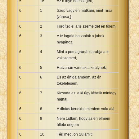
5
16
Az õ ínye édességek,
6
1
Szép vagy én mátkám, mint Tirsa
[városa,]
6
2
Fordítsd el a te szemeidet én tõlem,
6
3
A te fogaid hasonlók a juhok
nyájához,
6
4
Mint a pomagránát darabja a te
vakszemed,
6
5
Hatvanan vannak a királynék,
6
6
És az én galambom, az én
tökéletesem,
6
7
Kicsoda az, a ki úgy láttatik mintegy
hajnal,
6
8
A diófás kertekbe mentem vala alá,
6
9
Nem tudtam, hogy az én elmém
ültete engem
6
10
Térj meg, oh Sulamit!