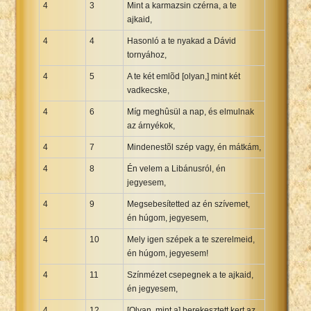
4
3
Mint a karmazsin czérna, a te
ajkaid,
4
4
Hasonló a te nyakad a Dávid
tornyához,
4
5
A te két emlõd [olyan,] mint két
vadkecske,
4
6
Míg meghûsül a nap, és elmulnak
az árnyékok,
4
7
Mindenestõl szép vagy, én mátkám,
4
8
Én velem a Libánusról, én
jegyesem,
4
9
Megsebesítetted az én szívemet,
én húgom, jegyesem,
4
10
Mely igen szépek a te szerelmeid,
én húgom, jegyesem!
4
11
Színmézet csepegnek a te ajkaid,
én jegyesem,
4
12
[Olyan, mint a] berekesztett kert az