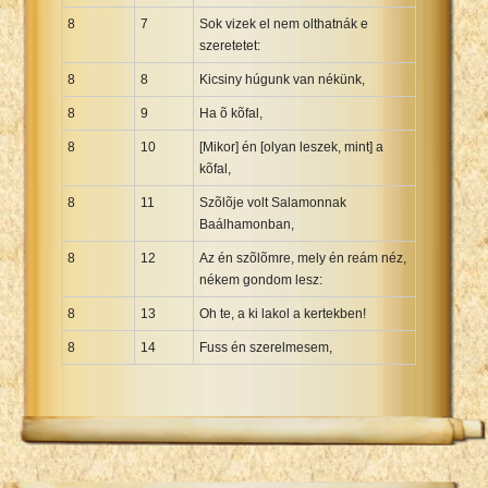
8
7
Sok vizek el nem olthatnák e
szeretetet:
8
8
Kicsiny húgunk van nékünk,
8
9
Ha õ kõfal,
8
10
[Mikor] én [olyan leszek, mint] a
kõfal,
8
11
Szõlõje volt Salamonnak
Baálhamonban,
8
12
Az én szõlõmre, mely én reám néz,
nékem gondom lesz:
8
13
Oh te, a ki lakol a kertekben!
8
14
Fuss én szerelmesem,