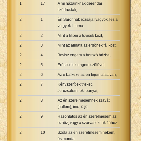
1
17
A mi házainknak gerendái
czédrusfák,
2
1
Én Sáronnak rózsája [vagyok,] és a
völgyek lilioma.
2
2
Mint a liliom a tövisek közt,
2
3
Mint az almafa az erdõnek fái közt,
2
4
Bevisz engem a borozó házba,
2
5
Erõsítsetek engem szõlõvel,
2
6
Az õ balkeze az én fejem alatt van,
2
7
Kényszerítlek titeket,
Jeruzsálemnek leányai,
2
8
Az én szerelmesemnek szavát
[hallom], ímé, õ jõ,
2
9
Hasonlatos az én szerelmesem az
õzhöz, vagy a szarvasoknak fiához.
2
10
Szóla az én szerelmesem nékem,
és monda: