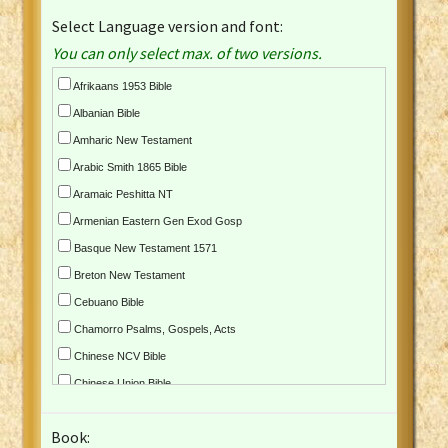
Select Language version and font:
You can only select max. of two versions.
Afrikaans 1953 Bible
Albanian Bible
Amharic New Testament
Arabic Smith 1865 Bible
Aramaic Peshitta NT
Armenian Eastern Gen Exod Gosp
Basque New Testament 1571
Breton New Testament
Cebuano Bible
Chamorro Psalms, Gospels, Acts
Chinese NCV Bible
Chinese Union Bible
Croatian Bible
Book:
Czech Kralicka Bible