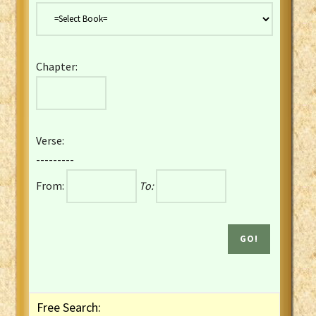
Danish Bible
Dutch Staten Vertaling Bible
Eng. KJV&Book of Mormon
Chapter:
English YLT 1898 Bible
Estonian Genesis New Testament
Finnish 1776 Bible
Finnish 1938 Bible
Verse:
French Darby Bible
---------
French Louis Segond Bible
From:
To:
Gaelic (Manx) Selections
Gaelic (Scottish) Mark
Georgian Gospels Acts James
German Luther 1912 Bible
Gothic NT AmbrosianusA Partial
Greek Modern Bible
Greek NT Byzantine Majority
Free Search:
Greek NT Textus Receptus