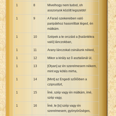
1
8
Mivelhogy nem tudod, oh
Xhosa Bible
asszonyok között legszebb!
1
9
A Faraó szekereiben való
paripákhoz hasonlítlak téged, én
mátkám.
1
10
Szépek a te orczáid a [halántékra
való] lánczokban,
1
11
Arany lánczokat csinálunk néked,
1
12
Mikor a király az õ asztalánál ül,
1
13
[Olyan] az én szerelmesem nékem,
mint egy kötés mirha,
1
14
[Mint] az Engedi szõlõiben a
cziprusfürt,
1
15
Ímé, szép vagy én mátkám, ímé,
szép vagy,
1
16
Ímé, te [is] szép vagy én
szerelmesem, gyönyörûséges,