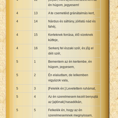
én húgom, jegyesem!
4
13
A te csemetéid gránátalmás kert,
4
14
Nárdus és sáfrány, jóillatú nád és
fahéj,
4
15
Kerteknek forrása, élõ vizeknek
kútfeje,
4
16
Serkenj fel északi szél, és jõjj el
déli szél,
5
1
Bementem az én kertembe, én
húgom, jegyesem,
5
2
Én elaludtam, de lelkemben
vigyázok vala,
5
3
[Felelék én:] Levetettem ruhámat,
5
4
Az én szerelmesem kezét benyujtá
az [ajtónak] hasadékán,
5
5
Felkelék én, hogy az én
szerelmesemnek megnyissam,