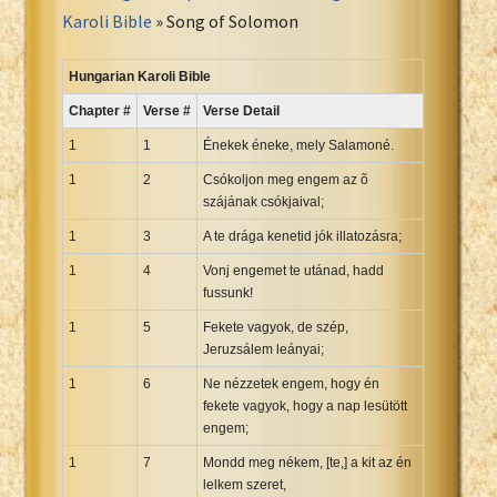
Portuguese Bible
Karoli Bible
» Song of Solomon
Romanian Cornilescu Bible
Russian Synodal 1876 Bible
Hungarian Karoli Bible
Russian Synodal Bible KOI8
Chapter #
Verse #
Verse Detail
Russian Synodal Bible Win-1251
1
1
Énekek éneke, mely Salamoné.
Shuar New Testament
1
2
Csókoljon meg engem az õ
Spanish RV 1909 Bible
szájának csókjaival;
Spanish Sag. Escrituras 1569
1
3
A te drága kenetid jók illatozásra;
Swahili New Testament
1
4
Vonj engemet te utánad, hadd
Swedish 1917 Bible
fussunk!
Tagalog 1905
1
5
Fekete vagyok, de szép,
Tagalog John and James
Jeruzsálem leányai;
Turkish Bible
1
6
Ne nézzetek engem, hogy én
Ukrainian 1871 NT
fekete vagyok, hogy a nap lesütött
engem;
Ukrainian Bible
1
Uma New Testament
7
Mondd meg nékem, [te,] a kit az én
lelkem szeret,
Vietnamese 1934 Bible