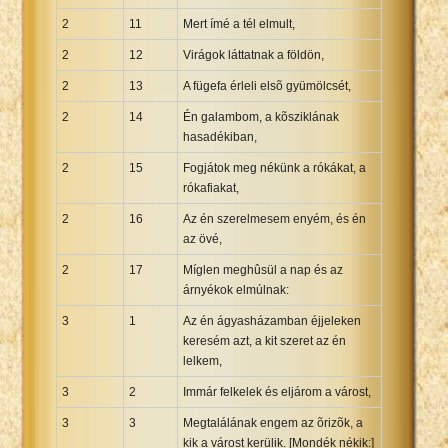
2
11
Mert ímé a tél elmult,
2
12
Virágok láttatnak a földön,
2
13
A fügefa érleli elsõ gyümölcsét,
2
14
Én galambom, a kõsziklának
hasadékiban,
2
15
Fogjátok meg nékünk a rókákat, a
rókafiakat,
2
16
Az én szerelmesem enyém, és én
az övé,
2
17
Míglen meghûsül a nap és az
árnyékok elmúlnak:
3
1
Az én ágyasházamban éjjeleken
keresém azt, a kit szeret az én
lelkem,
3
2
Immár felkelek és eljárom a várost,
3
3
Megtalálának engem az õrizõk, a
kik a várost kerülik. [Mondék nékik:]