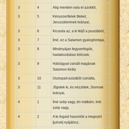
3
4
Alig mentem vala el azoktól,
3
5
Kényszerítelek titeket,
Jeruzsálemnek leányai,
3
6
Kicsoda az, a ki feljõ a pusztából,
3
7
Ímé, ez a Salamon gyaloghintaja,
3
8
Mindnyájan fegyverfogók,
hadakozásban bölcsek,
3
9
Hálóágyat csinált magának
Salamon király
3
10
Oszlopait ezüstbõl csinálta,
3
11
Jõjjetek ki, és nézzétek, Sionnak
leányai,
4
1
Ímé szép vagy, én mátkám, ímé
szép vagy,
4
2
A te fogaid hasonlók a megnyirt
[juhok] nyájához,