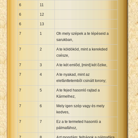
6
11
6
12
6
13
7
1
Oh mely szépek a te lépéseid a
sarukban,
7
2
A te köldököd, mint a kerekded
csésze,
7
3
A te két emlõd, [mint] két õzike,
7
4
A te nyakad, mint az
elefánttetembõl csinált torony;
7
5
A te fejed hasonló rajtad a
Kármelhez,
7
6
Mely igen szép vagy és mely
kedves,
7
7
Ez a te termeted hasonló a
pálmafához,
7
8
Azt mondám: felhágok a pálmafára,