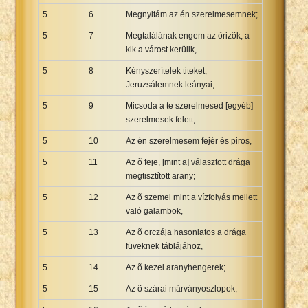
5
6
Megnyitám az én szerelmesemnek;
5
7
Megtalálának engem az õrizõk, a
kik a várost kerülik,
5
8
Kényszerítelek titeket,
Jeruzsálemnek leányai,
5
9
Micsoda a te szerelmesed [egyéb]
szerelmesek felett,
5
10
Az én szerelmesem fejér és piros,
5
11
Az õ feje, [mint a] választott drága
megtisztított arany;
5
12
Az õ szemei mint a vízfolyás mellett
való galambok,
5
13
Az õ orczája hasonlatos a drága
füveknek táblájához,
5
14
Az õ kezei aranyhengerek;
5
15
Az õ szárai márványoszlopok;