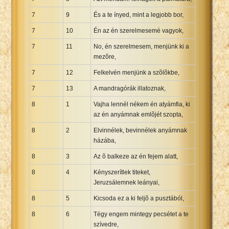
7
9
És a te ínyed, mint a legjobb bor,
7
10
Én az én szerelmesemé vagyok,
7
11
No, én szerelmesem, menjünk ki a
mezõre,
7
12
Felkelvén menjünk a szõlõkbe,
7
13
A mandragórák illatoznak,
8
1
Vajha lennél nékem én atyámfia, ki
az én anyámnak emlõjét szopta,
8
2
Elvinnélek, bevinnélek anyámnak
házába,
8
3
Az õ balkeze az én fejem alatt,
8
4
Kényszerítlek titeket,
Jeruzsálemnek leányai,
8
5
Kicsoda ez a ki feljõ a pusztából,
8
6
Tégy engem mintegy pecsétet a te
szívedre,