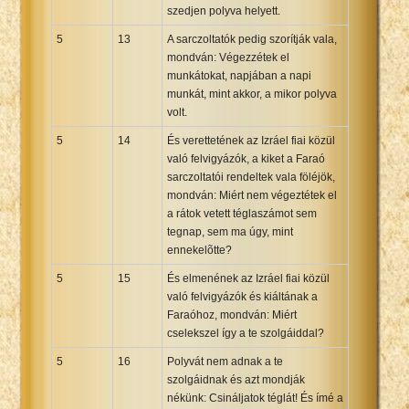
szedjen polyva helyett.
5
13
A sarczoltatók pedig szorítják vala,
mondván: Végezzétek el
munkátokat, napjában a napi
munkát, mint akkor, a mikor polyva
volt.
5
14
És verettetének az Izráel fiai közül
való felvigyázók, a kiket a Faraó
sarczoltatói rendeltek vala föléjök,
mondván: Miért nem végeztétek el
a rátok vetett téglaszámot sem
tegnap, sem ma úgy, mint
ennekelõtte?
5
15
És elmenének az Izráel fiai közül
való felvigyázók és kiáltának a
Faraóhoz, mondván: Miért
cselekszel így a te szolgáiddal?
5
16
Polyvát nem adnak a te
szolgáidnak és azt mondják
nékünk: Csináljatok téglát! És ímé a