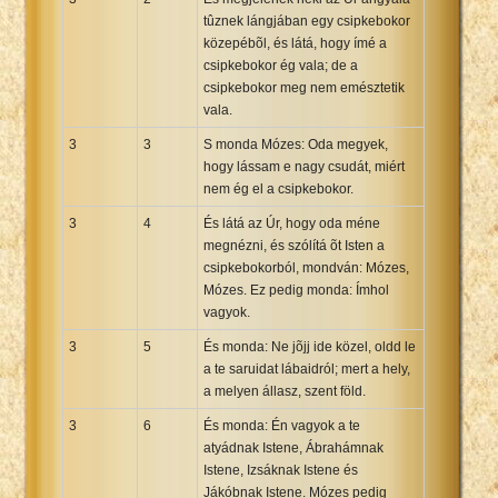
tûznek lángjában egy csipkebokor
közepébõl, és látá, hogy ímé a
csipkebokor ég vala; de a
csipkebokor meg nem emésztetik
vala.
3
3
S monda Mózes: Oda megyek,
hogy lássam e nagy csudát, miért
nem ég el a csipkebokor.
3
4
És látá az Úr, hogy oda méne
megnézni, és szólítá õt Isten a
csipkebokorból, mondván: Mózes,
Mózes. Ez pedig monda: Ímhol
vagyok.
3
5
És monda: Ne jõjj ide közel, oldd le
a te saruidat lábaidról; mert a hely,
a melyen állasz, szent föld.
3
6
És monda: Én vagyok a te
atyádnak Istene, Ábrahámnak
Istene, Izsáknak Istene és
Jákóbnak Istene. Mózes pedig