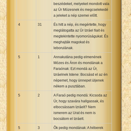
beszédeket, melyeket mondott vala
az Úr Mózesnek és megcselekedé
a jeleket a nép szemei elõtt.
4
31
És hitt a nép, és megértette, hogy
meglátogatta az Úr Izráel fiait és
megtekintette nyomorúságukat. És
meghajták magokat és
leborulának.
5
1
Annakutána pedig elmenének
Mózes és Áron és mondának a
Faraónak: Ezt mondá az Úr,
Izráelnek Istene: Bocsásd el az én
népemet, hogy ünnepet üljenek
nékem a pusztában.
5
2
A Faraó pedig mondá: Kicsoda az
Úr, hogy szavára hallgassak, és
elbocsássam Izráelt? Nem
ismerem az Urat és nem is
bocsátom el Izráelt.
5
3
Õk pedig mondának: A héberek