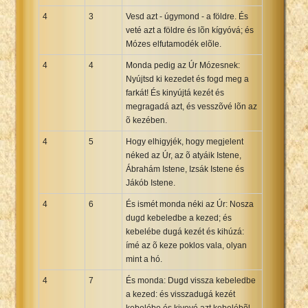
4
3
Vesd azt - úgymond - a földre. És
veté azt a földre és lõn kígyóvá; és
Mózes elfutamodék elõle.
4
4
Monda pedig az Úr Mózesnek:
Nyújtsd ki kezedet és fogd meg a
farkát! És kinyújtá kezét és
megragadá azt, és vesszõvé lõn az
õ kezében.
4
5
Hogy elhigyjék, hogy megjelent
néked az Úr, az õ atyáik Istene,
Ábrahám Istene, Izsák Istene és
Jákób Istene.
4
6
És ismét monda néki az Úr: Nosza
dugd kebeledbe a kezed; és
kebelébe dugá kezét és kihúzá:
ímé az õ keze poklos vala, olyan
mint a hó.
4
7
És monda: Dugd vissza kebeledbe
a kezed: és visszadugá kezét
kebelébe és kivevé azt kebelébõl