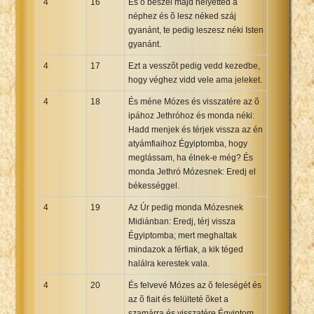
4
16
És õ beszél majd helyetted a
néphez és õ lesz néked száj
gyanánt, te pedig leszesz néki Isten
gyanánt.
4
17
Ezt a vesszõt pedig vedd kezedbe,
hogy véghez vidd vele ama jeleket.
4
18
És méne Mózes és visszatére az õ
ipához Jethróhoz és monda néki:
Hadd menjek és térjek vissza az én
atyámfiaihoz Égyiptomba, hogy
meglássam, ha élnek-e még? És
monda Jethró Mózesnek: Eredj el
békességgel.
4
19
Az Úr pedig monda Mózesnek
Midiánban: Eredj, térj vissza
Égyiptomba; mert meghaltak
mindazok a férfiak, a kik téged
halálra kerestek vala.
4
20
És felvevé Mózes az õ feleségét és
az õ fiait és felülteté õket a
szamárra és visszatére Égyiptom