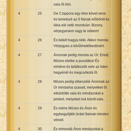
vala õt ölni.
4
25
De Czippora egy éles követ veve
és lemetszé az õ fiának elõbõrét és
lába elé veté mondván: Bizony,
vérjegyesem vagy te nékem!
4
26
És békét hagya néki. Akkor monda:
Vérjegyes a körûlmetélkedésért.
4
27
Áronnak pedig monda az Úr: Eredj
Mózes eleibe a pusztába! És
elméne és találkozék vele az Isten
hegyénél és megcsókolá õt.
4
28
Mózes pedig elbeszélé Áronnak az
Úr mindama szavait, melyekkel õt
elküldötte vala és mindazokat a
jeleket, melyeket reá bízott vala.
4
29
És méne Mózes és Áron és
egybegyûjték Izráel fiainak minden
véneit.
4
30
És elmondá Áron mindazokat a