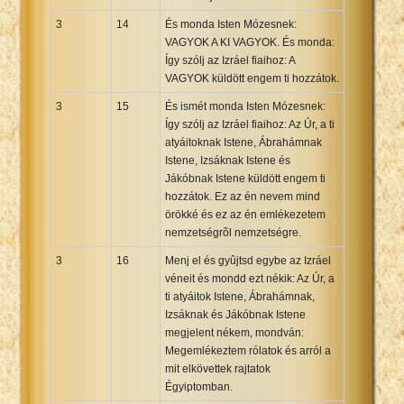
3
14
És monda Isten Mózesnek:
VAGYOK A KI VAGYOK. És monda:
Így szólj az Izráel fiaihoz: A
VAGYOK küldött engem ti hozzátok.
3
15
És ismét monda Isten Mózesnek:
Így szólj az Izráel fiaihoz: Az Úr, a ti
atyáitoknak Istene, Ábrahámnak
Istene, Izsáknak Istene és
Jákóbnak Istene küldött engem ti
hozzátok. Ez az én nevem mind
örökké és ez az én emlékezetem
nemzetségrõl nemzetségre.
3
16
Menj el és gyûjtsd egybe az Izráel
véneit és mondd ezt nékik: Az Úr, a
ti atyáitok Istene, Ábrahámnak,
Izsáknak és Jákóbnak Istene
megjelent nékem, mondván:
Megemlékeztem rólatok és arról a
mit elkövettek rajtatok
Égyiptomban.