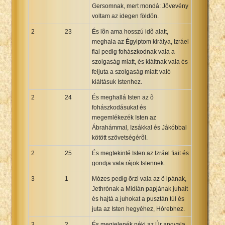
Gersomnak, mert mondá: Jövevény
voltam az idegen földön.
2
23
És lõn ama hosszú idõ alatt,
meghala az Égyiptom királya, Izráel
fiai pedig fohászkodnak vala a
szolgaság miatt, és kiáltnak vala és
feljuta a szolgaság miatt való
kiáltásuk Istenhez.
2
24
És meghallá Isten az õ
fohászkodásukat és
megemlékezék Isten az
Ábrahámmal, Izsákkal és Jákóbbal
kötött szövetségérõl.
2
25
És megtekinté Isten az Izráel fiait és
gondja vala rájok Istennek.
3
1
Mózes pedig õrzi vala az õ ipának,
Jethrónak a Midián papjának juhait
és hajtá a juhokat a pusztán túl és
juta az Isten hegyéhez, Hórebhez.
3
2
És megjelenék néki az Úr angyala