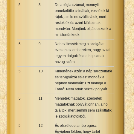
5
8
De a tégla számát, mennyit
ennekelõtte csináltak, vessétek ki
rájok; azt le ne szállítsátok, mert
restek õk és azért kiáltoznak,
mondván: Menjünk el, áldozzunk a
mi Istenünknek.
5
9
Nehezíttessék meg a szolgálat
ezeken az embereken, hogy azzal
legyen dolguk és ne hajtsanak
hazug szóra.
5
10
Kimenének azért a nép sarczoltatói
és felvigyázói és ezt mondák a
népnek mondván: Ezt mondja a
Faraó: Nem adok néktek polyvát.
5
11
Menjetek magatok, szedjetek
magatoknak polyvát onnan, a hol
találtok; mert semmi sem szállíttatik
le szolgálatotokból.
5
12
És elszélede a nép egész
Égyiptom földén, hogy tarlót