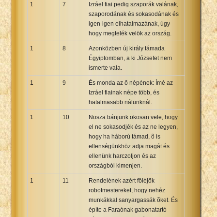
1
7
Izráel fiai pedig szaporák valának,
Xhosa Bible
szaporodának és sokasodának és
igen-igen elhatalmazának, úgy
hogy megtelék velök az ország.
1
8
Azonközben új király támada
Égyiptomban, a ki Józsefet nem
ismerte vala.
1
9
És monda az õ népének: Ímé az
Izráel fiainak népe több, és
hatalmasabb nálunknál.
1
10
Nosza bánjunk okosan vele, hogy
el ne sokasodjék és az ne legyen,
hogy ha háború támad, õ is
ellenségünkhöz adja magát és
ellenünk harczoljon és az
országból kimenjen.
1
11
Rendelének azért föléjök
robotmestereket, hogy nehéz
munkákkal sanyargassák õket. És
építe a Faraónak gabonatartó