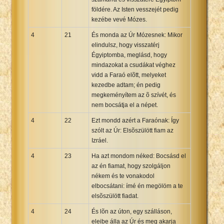
földére. Az Isten vesszejét pedig
kezébe vevé Mózes.
4
21
És monda az Úr Mózesnek: Mikor
elindulsz, hogy visszatérj
Égyiptomba, meglásd, hogy
mindazokat a csudákat véghez
vidd a Faraó elõtt, melyeket
kezedbe adtam; én pedig
megkeményítem az õ szívét, és
nem bocsátja el a népet.
4
22
Ezt mondd azért a Faraónak: Így
szólt az Úr: Elsõszülött fiam az
Izráel.
4
23
Ha azt mondom néked: Bocsásd el
az én fiamat, hogy szolgáljon
nékem és te vonakodol
elbocsátani: ímé én megölöm a te
elsõszülött fiadat.
4
24
És lõn az úton, egy szálláson,
eleibe álla az Úr és meg akarja