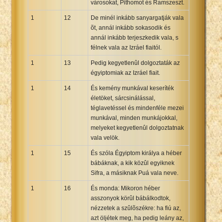
városokat, Pithomot és Ramszeszt.
1
12
De minél inkább sanyargatják vala
õt, annál inkább sokasodik és
annál inkább terjeszkedik vala, s
félnek vala az Izráel fiaitól.
1
13
Pedig kegyetlenûl dolgoztaták az
égyiptomiak az Izráel fiait.
1
14
És kemény munkával keseríték
életöket, sárcsinálással,
téglavetéssel és mindenféle mezei
munkával, minden munkájokkal,
melyeket kegyetlenûl dolgoztatnak
vala velök.
1
15
És szóla Égyiptom királya a héber
bábáknak, a kik közûl egyiknek
Sifra, a másiknak Puá vala neve.
1
16
És monda: Mikoron héber
asszonyok körûl bábálkodtok,
nézzetek a szûlõszékre: ha fiú az,
azt öljétek meg, ha pedig leány az,