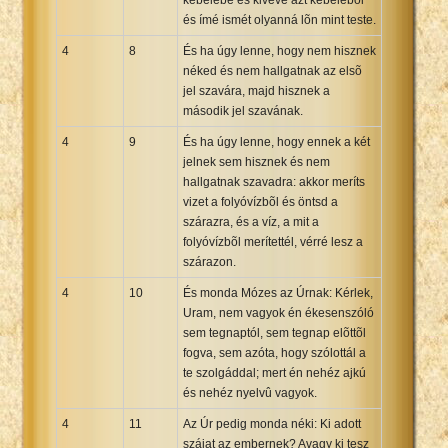
és ímé ismét olyanná lõn mint teste.
4
8
És ha úgy lenne, hogy nem hisznek
néked és nem hallgatnak az elsõ
jel szavára, majd hisznek a
második jel szavának.
4
9
És ha úgy lenne, hogy ennek a két
jelnek sem hisznek és nem
hallgatnak szavadra: akkor meríts
vizet a folyóvízbõl és öntsd a
szárazra, és a víz, a mit a
folyóvízbõl merítettél, vérré lesz a
szárazon.
4
10
És monda Mózes az Úrnak: Kérlek,
Uram, nem vagyok én ékesenszóló
sem tegnaptól, sem tegnap elõttõl
fogva, sem azóta, hogy szólottál a
te szolgáddal; mert én nehéz ajkú
és nehéz nyelvû vagyok.
4
11
Az Úr pedig monda néki: Ki adott
szájat az embernek? Avagy ki tesz