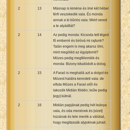
2
13
Másnap is kiméne és ímé két héber
férfi veszekedik vala. És monda
annak a ki bûnös vala: Miért vered
a te atyádfiát?
2
14
Az pedig monda: Kicsoda tett téged
fõ emberré és bíróvá mi rajtunk?
Talán engem is meg akarsz ölni,
mint megöléd az égyiptomit?
Mózes pedig megfélemlék és
monda: Bizony kitudódott a dolog.
2
15
A Faraó is meghallá azt a dolgot és
Mózest halálra keresteti vala: de
elfuta Mózes a Faraó elõl és
lakozék Midián földén; leûle pedig
[egy] kútnál.
2
16
Midián papjának pedig hét leánya
vala, és oda menének és [vizet]
húzának és tele merék a válúkat,
hogy megitassák atyjoknak juhait.