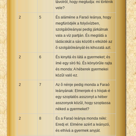
távolról, hogy megtudja: mi történik
vele?
2
5
És aláméne a Faraó leánya, hogy
megfürödjék a folyóvízben,
szolgálóleányai pedig járkálnak
vala a víz partján. És meglátá a
ládácskát a sás között s elküldé az
õ szolgálóleányát és kihozatá azt.
2
6
És kinyitá és látá a gyermeket; és
ímé egy síró fiú. És könyörûle rajta
és monda: A héberek gyermekei
közûl való ez.
2
7
Az õ nénje pedig monda a Faraó
leányának: Elmenjek-é s hívjak-é
egy szoptatós asszonyt a héber
asszonyok közûl, hogy szoptassa
néked a gyermeket?
2
8
És a Faraó leánya monda néki:
Eredj el. Elméne azért a leányzó,
és elhívá a gyermek anyját.