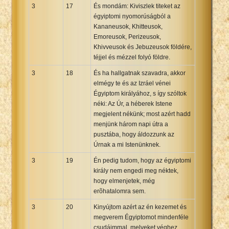
3
17
És mondám: Kiviszlek titeket az
égyiptomi nyomorúságból a
Kananeusok, Khitteusok,
Emoreusok, Perizeusok,
Khivveusok és Jebuzeusok földére,
téjjel és mézzel folyó földre.
3
18
És ha hallgatnak szavadra, akkor
elmégy te és az Izráel vénei
Égyiptom királyához, s így szóltok
néki: Az Úr, a héberek Istene
megjelent nékünk; most azért hadd
menjünk három napi útra a
pusztába, hogy áldozzunk az
Úrnak a mi Istenünknek.
3
19
Én pedig tudom, hogy az égyiptomi
király nem engedi meg néktek,
hogy elmenjetek, még
erõhatalomra sem.
3
20
Kinyújtom azért az én kezemet és
megverem Égyiptomot mindenféle
csudáimmal, melyeket véghez