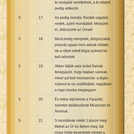
te szolgáid verettetnek, a te néped
pedig vétkezik.
5
17
Az pedig monda: Restek vagytok,
restek, azért mondjátok: Menjünk
el, áldozzunk az Úrnak!
5
18
Most pedig menjetek, dolgozzatok,
polyvát ugyan nem adnak néktek,
de a rátok vetett tégla-számot be
kell adnotok.
5
19
Akkor látják vala Izráel fiainak
felvigyázói, hogy bajban vannak,
mivel azt kell mondaniok: a tégla-
számot le ne szállítsátok; napjában
a napi munka meglegyen.
5
20
És mikor kijövének a Faraótól,
szembe találkozának Mózessel és
Áronnal.
5
21
S mondának nékik: Lásson meg
titeket az Úr és ítéljen meg, kik
rossz hírbe kevertetek minket a