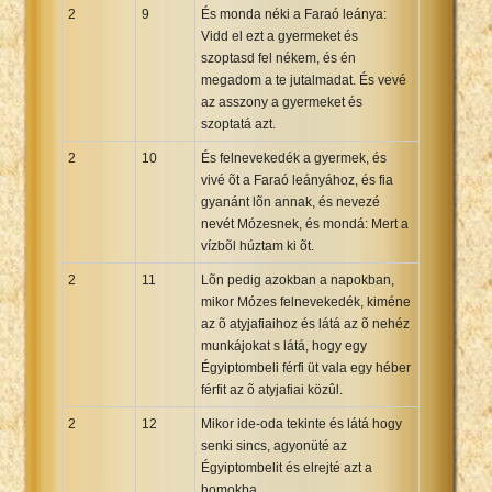
2
9
És monda néki a Faraó leánya:
Vidd el ezt a gyermeket és
szoptasd fel nékem, és én
megadom a te jutalmadat. És vevé
az asszony a gyermeket és
szoptatá azt.
2
10
És felnevekedék a gyermek, és
vivé õt a Faraó leányához, és fia
gyanánt lõn annak, és nevezé
nevét Mózesnek, és mondá: Mert a
vízbõl húztam ki õt.
2
11
Lõn pedig azokban a napokban,
mikor Mózes felnevekedék, kiméne
az õ atyjafiaihoz és látá az õ nehéz
munkájokat s látá, hogy egy
Égyiptombeli férfi üt vala egy héber
férfit az õ atyjafiai közûl.
2
12
Mikor ide-oda tekinte és látá hogy
senki sincs, agyonüté az
Égyiptombelit és elrejté azt a
homokba.