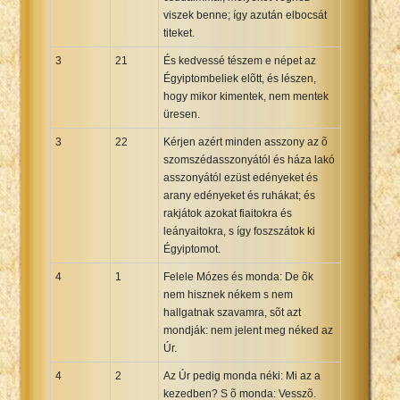
viszek benne; így azután elbocsát
titeket.
3
21
És kedvessé tészem e népet az
Égyiptombeliek elõtt, és lészen,
hogy mikor kimentek, nem mentek
üresen.
3
22
Kérjen azért minden asszony az õ
szomszédasszonyától és háza lakó
asszonyától ezüst edényeket és
arany edényeket és ruhákat; és
rakjátok azokat fiaitokra és
leányaitokra, s így foszszátok ki
Égyiptomot.
4
1
Felele Mózes és monda: De õk
nem hisznek nékem s nem
hallgatnak szavamra, sõt azt
mondják: nem jelent meg néked az
Úr.
4
2
Az Úr pedig monda néki: Mi az a
kezedben? S õ monda: Vesszõ.