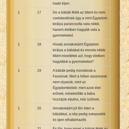
hadd éljen.
1
17
De a bábák félék az Istent és nem
cselekedének úgy a mint Égyiptom
királya parancsolta vala nékik,
hanem életben hagyják vala a
gyermekeket.
1
18
Hívatá annakokáért Égyiptom
királya a bábákat és monda nékik:
Miért míveltétek azt, hogy életben
hagytátok a gyermekeket?
1
19
A bábák pedig mondának a
Faraónak: Mert a héber asszonyok
nem olyanok, mint az
Égyiptombeliek: mert azok élet-
erõsek; minekelõtte a bába
hozzájok eljutna, már szûlnek.
1
20
Annakokáért jól tõn Isten a
bábákkal, a nép pedig sokasodék
és igen elhatalmazék.
1
21
És lõn, hogy mivel a bábák félék az