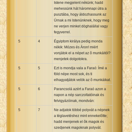
Istene megjelent nékünk; hadd
mehessünk hát háromnapi útra a
pusztába, hogy áldozhassunk az
Úrnak a mi Istenünknek, hogy meg
ne verjen minket döghalállal vagy
fegyverrel.
5
4
Égyiptom királya pedig monda
nékik: Mózes és Áron! miért
vonjátok el a népet az õ munkáitól?
menjetek dolgotokra.
5
5
Ezt is mondja vala a Faraó: Ímé a
föld népe most sok, és ti
elhagyatjátok velök az õ munkáikat.
5
6
Parancsolá azért a Faraó azon a
napon a nép sarczoltatóinak és
felvigyázóinak, mondván:
5
7
Ne adjatok többé polyvát a népnek
a téglavetéshez mint ennekelõtte;
hadd menjenek el õk magok és
szedjenek magoknak polyvát.