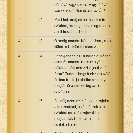
némává vagy siketté, vagy látóvá
vagy vakká? Nemde én, az Úr?
4
12
Most hát eredj és én lészek a te
száddal, és megtanítlak téged arra,
a mit beszélned kell.
4
13
Õ pedig monda: Kérlek, Uram, csak
küldd, a kit küldeni akarsz.
4
14
És felgerjede az Úr haragja Mózes
ellen és monda: Nemde atyádfia
néked a Lévi nemzetségbõl való
Áron? Tudom, hogy õ ékesenszóló
és ímé õ ki is jõ elõdbe s mihelyt
meglát, örvendezni fog az õ
szívében.
4
15
Beszélj azért vele, és add szájába
a beszédeket, és én lészek a te
száddal és az õ szájával és
megtanítlak titeket arra, a mit
cselekedjetek.