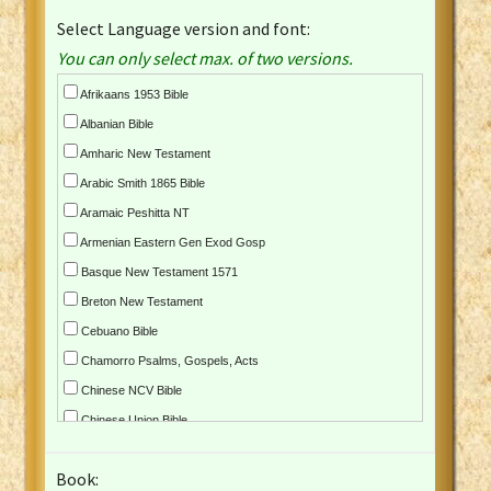
Select Language version and font:
You can only select max. of two versions.
Afrikaans 1953 Bible
Albanian Bible
Amharic New Testament
Arabic Smith 1865 Bible
Aramaic Peshitta NT
Armenian Eastern Gen Exod Gosp
Basque New Testament 1571
Breton New Testament
Cebuano Bible
Chamorro Psalms, Gospels, Acts
Chinese NCV Bible
Chinese Union Bible
Croatian Bible
Book:
Czech Kralicka Bible