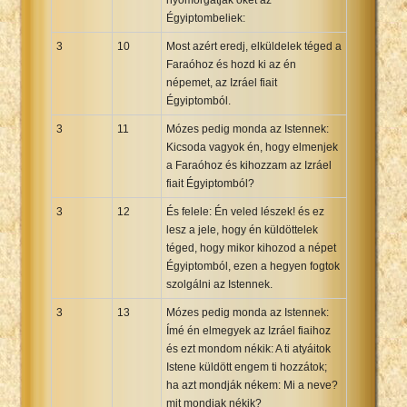
Égyiptombeliek:
3
10
Most azért eredj, elküldelek téged a
Faraóhoz és hozd ki az én
népemet, az Izráel fiait
Égyiptomból.
3
11
Mózes pedig monda az Istennek:
Kicsoda vagyok én, hogy elmenjek
a Faraóhoz és kihozzam az Izráel
fiait Égyiptomból?
3
12
És felele: Én veled lészek! és ez
lesz a jele, hogy én küldöttelek
téged, hogy mikor kihozod a népet
Égyiptomból, ezen a hegyen fogtok
szolgálni az Istennek.
3
13
Mózes pedig monda az Istennek:
Ímé én elmegyek az Izráel fiaihoz
és ezt mondom nékik: A ti atyáitok
Istene küldött engem ti hozzátok;
ha azt mondják nékem: Mi a neve?
mit mondjak nékik?