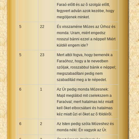
Faraó elõtt és az õ szolgái elõtt,
fegyvert adván azok kezébe, hogy
megöljenek minket.
5
22
És visszaméne Mózes az Úrhoz és
monda: Uram, miért engedsz
rosszul bánni ezzel a néppel! Miért
küldél engem ide?
5
23
Mert attól fogva, hogy bemenék a
Faraóhoz, hogy a te nevedben
szóljak, rosszabbul bánik e néppel;
megszabadítani pedig nem
szabadítád meg a te népedet.
6
1
Az Úr pedig monda Mózesnek:
Majd meglátod mit cselekszem a
Faraóval; mert hatalmas kéz miatt
kell õket elbocsátani és hatalmas
kéz miatt ûzi el õket az õ földérõl.
6
2
Az Isten pedig szóla Mózeshez és
monda néki: Én vagyok az Úr.