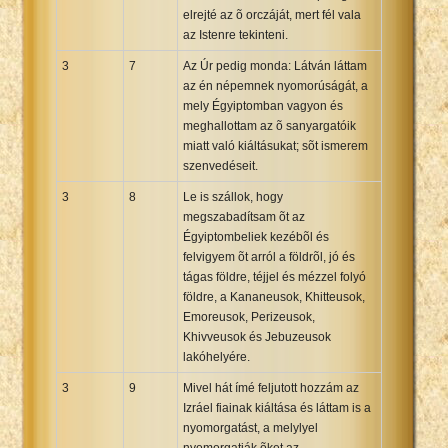
elrejté az õ orczáját, mert fél vala
az Istenre tekinteni.
3
7
Az Úr pedig monda: Látván láttam
az én népemnek nyomorúságát, a
mely Égyiptomban vagyon és
meghallottam az õ sanyargatóik
miatt való kiáltásukat; sõt ismerem
szenvedéseit.
3
8
Le is szállok, hogy
megszabadítsam õt az
Égyiptombeliek kezébõl és
felvigyem õt arról a földrõl, jó és
tágas földre, téjjel és mézzel folyó
földre, a Kananeusok, Khitteusok,
Emoreusok, Perizeusok,
Khivveusok és Jebuzeusok
lakóhelyére.
3
9
Mivel hát ímé feljutott hozzám az
Izráel fiainak kiáltása és láttam is a
nyomorgatást, a melylyel
nyomorgatják õket az