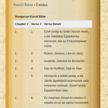
Portuguese Bible
Karoli Bible
» Exodus
Romanian Cornilescu Bible
Russian Synodal 1876 Bible
Hungarian Karoli Bible
Russian Synodal Bible KOI8
Chapter #
Verse #
Verse Detail
Russian Synodal Bible Win-1251
1
1
Ezek pedig az Izráel fiainak nevei,
Shuar New Testament
a kik Jákóbbal Égyiptomba
menének; kiki az õ házanépével
Spanish RV 1909 Bible
méne:
Spanish Sag. Escrituras 1569
1
2
Rúben, Simeon, Lévi és Júda;
Swahili New Testament
1
3
Izsakhár, Zebulon és Benjámin;
Swedish 1917 Bible
Tagalog 1905
1
4
Dán és Nafthali, Gád és Áser.
Tagalog John and James
1
5
Mindazok a lelkek pedig, a kik
Jákób ágyékából származtak vala,
Turkish Bible
hetvenen valának. József pedig
Ukrainian 1871 NT
Égyiptomban vala.
Ukrainian Bible
1
6
És meghala József és minden õ
Uma New Testament
atyjafia és az az egész nemzedék.
Vietnamese 1934 Bible