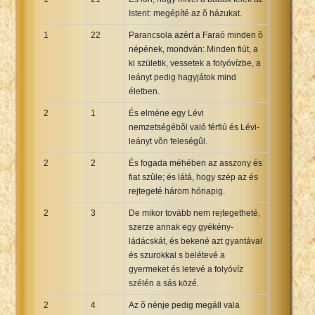
Istent: megépíté az õ házukat.
1
22
Parancsola azért a Faraó minden õ
népének, mondván: Minden fiút, a
ki születik, vessetek a folyóvízbe, a
leányt pedig hagyjátok mind
életben.
2
1
És elméne egy Lévi
nemzetségébõl való férfiú és Lévi-
leányt võn feleségûl.
2
2
És fogada méhében az asszony és
fiat szûle; és látá, hogy szép az és
rejtegeté három hónapig.
2
3
De mikor tovább nem rejtegetheté,
szerze annak egy gyékény-
ládácskát, és bekené azt gyantával
és szurokkal s belétevé a
gyermeket és letevé a folyóvíz
szélén a sás közé.
2
4
Az õ nénje pedig megáll vala