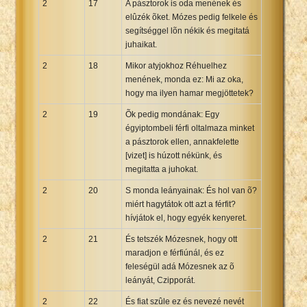
2
17
A pásztorok is oda menének és
elûzék õket. Mózes pedig felkele és
segítséggel lõn nékik és megitatá
juhaikat.
2
18
Mikor atyjokhoz Réhuelhez
menének, monda ez: Mi az oka,
hogy ma ilyen hamar megjöttetek?
2
19
Õk pedig mondának: Egy
égyiptombeli férfi oltalmaza minket
a pásztorok ellen, annakfelette
[vizet] is húzott nékünk, és
megitatta a juhokat.
2
20
S monda leányainak: És hol van õ?
miért hagytátok ott azt a férfit?
hívjátok el, hogy egyék kenyeret.
2
21
És tetszék Mózesnek, hogy ott
maradjon e férfiúnál, és ez
feleségül adá Mózesnek az õ
leányát, Czipporát.
2
22
És fiat szûle ez és nevezé nevét