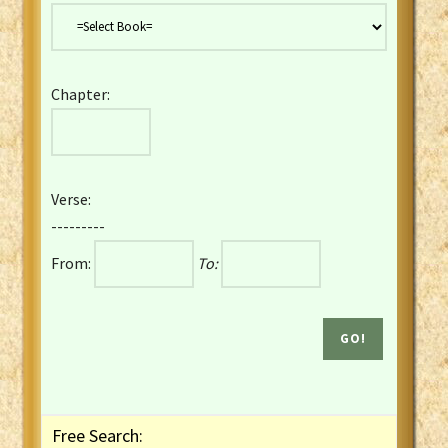
Danish Bible
Dutch Staten Vertaling Bible
Eng. KJV&Book of Mormon
Chapter:
English YLT 1898 Bible
Estonian Genesis New Testament
Finnish 1776 Bible
Finnish 1938 Bible
Verse:
French Darby Bible
---------
French Louis Segond Bible
From:
To:
Gaelic (Manx) Selections
Gaelic (Scottish) Mark
Georgian Gospels Acts James
German Luther 1912 Bible
Gothic NT AmbrosianusA Partial
Greek Modern Bible
Greek NT Byzantine Majority
Free Search:
Greek NT Textus Receptus