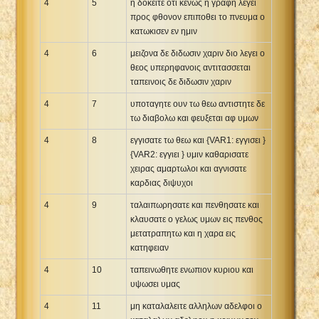
4
5
η δοκειτε οτι κενως η γραφη λεγει
προς φθονον επιποθει το πνευμα ο
κατωκισεν εν ημιν
4
6
μειζονα δε διδωσιν χαριν διο λεγει ο
θεος υπερηφανοις αντιτασσεται
ταπεινοις δε διδωσιν χαριν
4
7
υποταγητε ουν τω θεω αντιστητε δε
τω διαβολω και φευξεται αφ υμων
4
8
εγγισατε τω θεω και {VAR1: εγγισει }
{VAR2: εγγιει } υμιν καθαρισατε
χειρας αμαρτωλοι και αγνισατε
καρδιας διψυχοι
4
9
ταλαιπωρησατε και πενθησατε και
κλαυσατε ο γελως υμων εις πενθος
μετατραπητω και η χαρα εις
κατηφειαν
4
10
ταπεινωθητε ενωπιον κυριου και
υψωσει υμας
4
11
μη καταλαλειτε αλληλων αδελφοι ο