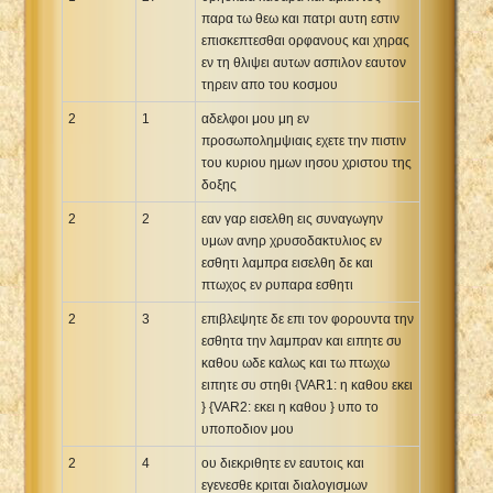
παρα τω θεω και πατρι αυτη εστιν
επισκεπτεσθαι ορφανους και χηρας
εν τη θλιψει αυτων ασπιλον εαυτον
τηρειν απο του κοσμου
2
1
αδελφοι μου μη εν
προσωπολημψιαις εχετε την πιστιν
του κυριου ημων ιησου χριστου της
δοξης
2
2
εαν γαρ εισελθη εις συναγωγην
υμων ανηρ χρυσοδακτυλιος εν
εσθητι λαμπρα εισελθη δε και
πτωχος εν ρυπαρα εσθητι
2
3
επιβλεψητε δε επι τον φορουντα την
εσθητα την λαμπραν και ειπητε συ
καθου ωδε καλως και τω πτωχω
ειπητε συ στηθι {VAR1: η καθου εκει
} {VAR2: εκει η καθου } υπο το
υποποδιον μου
2
4
ου διεκριθητε εν εαυτοις και
εγενεσθε κριται διαλογισμων