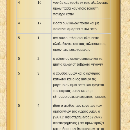
4
16
νυν δε καυχασθε εν ταις αλαζονειαις
υμων πασα καυχησις τοιαυτη
πονηρα εστιν
4
17
ειδοτι ουν καλον ποιειν και μη
ποιουντι αμαρτια αυτω εστιν
5
1
αγε νυν οι πλουσιοι κλαυσατε
ολολυζοντες επι ταις ταλαιπωριαις
υμων ταις επερχομεναις
5
2
ο πλουτος υμων σεσηπεν και τα
ιματια υμων σητοβρωτα γεγονεν
5
3
ο χρυσος υμων και ο αργυρος
κατιωται και ο ιος αυτων εις
μαρτυριον υμιν εσται και φαγεται
τας σαρκας υμων ως πυρ
εθησαυρισατε εν εσχαταις ημεραις
5
4
ιδου ο μισθος των εργατων των
αμησαντων τας χωρας υμων ο
{VAR1: αφυστερημενος } {VAR2:
απεστερημενος } αφ υμων κραζει
και αι βοαι των θερισαντων εις τα