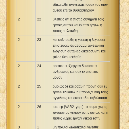
εδικαιωθη ανενεγκας ισαακ τον υιον
αυτου επι το θυσιαστηριον
2
22
βλεπεις οτι η πιστις συνηργει τοις
εργοις αυτου και εκ των εργων η
πιστις ετελειωθη
2
23
και επληρωθη η γραφη η λεγουσα
επιστευσεν δε αβρααμ τω θεω και
ελογισθη αυτω εις δικαιοσυνην και
φιλος θεου εκληθη
2
24
ορατε οτι εξ εργων δικαιουται
ανθρωπος και ουκ εκ πιστεως
μονον
2
25
ομοιως δε και ρααβ η πορνη ουκ εξ
εργων εδικαιωθη υποδεξαμενη τους
αγγελους και ετερα οδω εκβαλουσα
2
26
ωσπερ {VAR2: γαρ } το σωμα χωρις
πνευματος νεκρον εστιν ουτως και η
πιστις χωρις εργων νεκρα εστιν
3
1
μη πολλοι διδασκαλοι γινεσθε