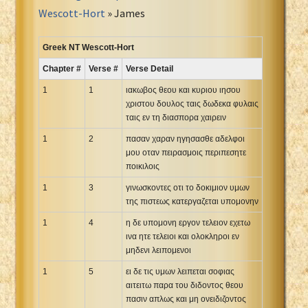
Portuguese Bible
Wescott-Hort
» James
Romanian Cornilescu Bible
Russian Synodal 1876 Bible
Greek NT Wescott-Hort
Russian Synodal Bible KOI8
Chapter #
Verse #
Verse Detail
Russian Synodal Bible Win-1251
1
1
ιακωβος θεου και κυριου ιησου
Shuar New Testament
χριστου δουλος ταις δωδεκα φυλαις
ταις εν τη διασπορα χαιρειν
Spanish RV 1909 Bible
Spanish Sag. Escrituras 1569
1
2
πασαν χαραν ηγησασθε αδελφοι
μου οταν πειρασμοις περιπεσητε
Swahili New Testament
ποικιλοις
Swedish 1917 Bible
1
3
γινωσκοντες οτι το δοκιμιον υμων
Tagalog 1905
της πιστεως κατεργαζεται υπομονην
Tagalog John and James
1
4
η δε υπομονη εργον τελειον εχετω
Turkish Bible
ινα ητε τελειοι και ολοκληροι εν
Ukrainian 1871 NT
μηδενι λειπομενοι
Ukrainian Bible
1
5
ει δε τις υμων λειπεται σοφιας
αιτειτω παρα του διδοντος θεου
Uma New Testament
πασιν απλως και μη ονειδιζοντος
Vietnamese 1934 Bible