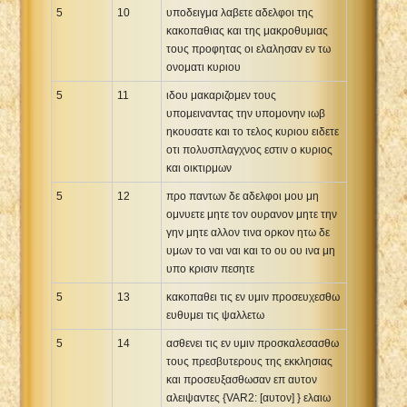
5
10
υποδειγμα λαβετε αδελφοι της
κακοπαθιας και της μακροθυμιας
τους προφητας οι ελαλησαν εν τω
ονοματι κυριου
5
11
ιδου μακαριζομεν τους
υπομειναντας την υπομονην ιωβ
ηκουσατε και το τελος κυριου ειδετε
οτι πολυσπλαγχνος εστιν ο κυριος
και οικτιρμων
5
12
προ παντων δε αδελφοι μου μη
ομνυετε μητε τον ουρανον μητε την
γην μητε αλλον τινα ορκον ητω δε
υμων το ναι ναι και το ου ου ινα μη
υπο κρισιν πεσητε
5
13
κακοπαθει τις εν υμιν προσευχεσθω
ευθυμει τις ψαλλετω
5
14
ασθενει τις εν υμιν προσκαλεσασθω
τους πρεσβυτερους της εκκλησιας
και προσευξασθωσαν επ αυτον
αλειψαντες {VAR2: [αυτον] } ελαιω