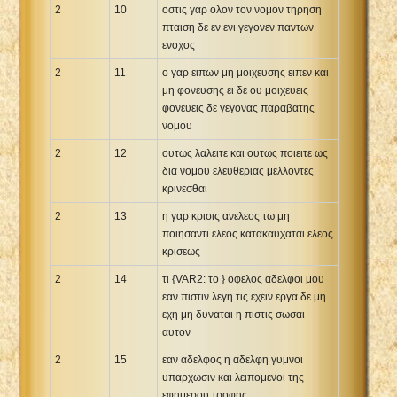
2
10
οστις γαρ ολον τον νομον τηρηση
πταιση δε εν ενι γεγονεν παντων
ενοχος
2
11
ο γαρ ειπων μη μοιχευσης ειπεν και
μη φονευσης ει δε ου μοιχευεις
φονευεις δε γεγονας παραβατης
νομου
2
12
ουτως λαλειτε και ουτως ποιειτε ως
δια νομου ελευθεριας μελλοντες
κρινεσθαι
2
13
η γαρ κρισις ανελεος τω μη
ποιησαντι ελεος κατακαυχαται ελεος
κρισεως
2
14
τι {VAR2: το } οφελος αδελφοι μου
εαν πιστιν λεγη τις εχειν εργα δε μη
εχη μη δυναται η πιστις σωσαι
αυτον
2
15
εαν αδελφος η αδελφη γυμνοι
υπαρχωσιν και λειπομενοι της
εφημερου τροφης