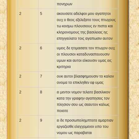
πονηρων
2
5
ακουσατε αδελφοι μου αγαπητοι
ουχ ο θεος εξελεξατο τους πτωχους
τω κοσμω πλουσιους εν πιστει και
κληρονομους της βασιλειας ης
επηγγειλατο τοις αγαπωσιν αυτον
2
6
υμεις δε ητιμασατε τον πτωχον ουχ
οι πλουσιοι καταδυναστευουσιν
υμων και αυτοι ελκουσιν υμας εις
κριτηρια
2
7
ουκ αυτοι βλασφημουσιν το καλον
ονομα το επικληθεν εφ υμας
2
8
ει μεντοι νομον τελειτε βασιλικον
κατα την γραφην αγαπησεις τον
πλησιον σου ως σεαυτον καλως
ποιειτε
2
9
ει δε προσωπολημπτειτε αμαρτιαν
εργαζεσθε ελεγχομενοι υπο του
νομου ως παραβαται