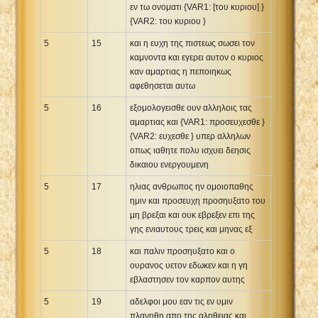
εν τω ονοματι {VAR1: [του κυριου] }
{VAR2: του κυριου }
5
15
και η ευχη της πιστεως σωσει τον
καμνοντα και εγερει αυτον ο κυριος
καν αμαρτιας η πεποιηκως
αφεθησεται αυτω
5
16
εξομολογεισθε ουν αλληλοις τας
αμαρτιας και {VAR1: προσευχεσθε }
{VAR2: ευχεσθε } υπερ αλληλων
οπως ιαθητε πολυ ισχυει δεησις
δικαιου ενεργουμενη
5
17
ηλιας ανθρωπος ην ομοιοπαθης
ημιν και προσευχη προσηυξατο του
μη βρεξαι και ουκ εβρεξεν επι της
γης ενιαυτους τρεις και μηνας εξ
5
18
και παλιν προσηυξατο και ο
ουρανος υετον εδωκεν και η γη
εβλαστησεν τον καρπον αυτης
5
19
αδελφοι μου εαν τις εν υμιν
πλανηθη απο της αληθειας και