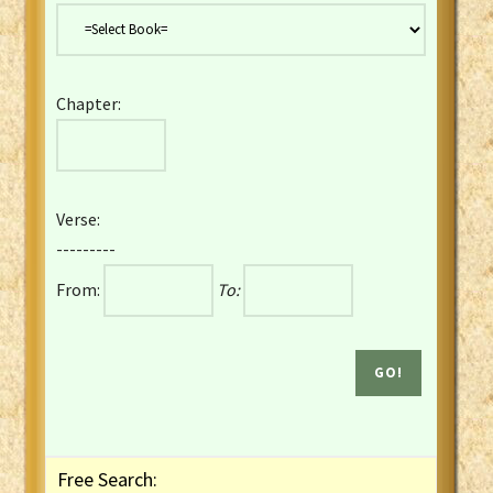
Danish Bible
Dutch Staten Vertaling Bible
Eng. KJV&Book of Mormon
Chapter:
English YLT 1898 Bible
Estonian Genesis New Testament
Finnish 1776 Bible
Finnish 1938 Bible
Verse:
French Darby Bible
---------
French Louis Segond Bible
From:
To:
Gaelic (Manx) Selections
Gaelic (Scottish) Mark
Georgian Gospels Acts James
German Luther 1912 Bible
Gothic NT AmbrosianusA Partial
Greek Modern Bible
Greek NT Byzantine Majority
Free Search:
Greek NT Textus Receptus