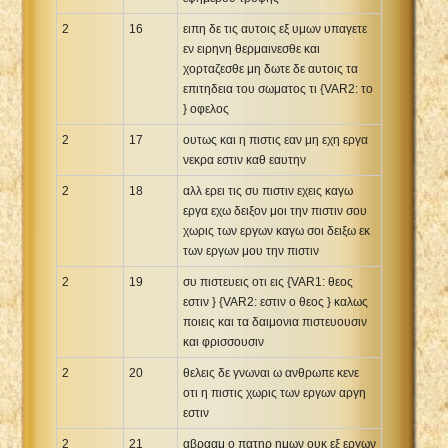
2
16
ειπη δε τις αυτοις εξ υμων υπαγετε
εν ειρηνη θερμαινεσθε και
χορταζεσθε μη δωτε δε αυτοις τα
επιτηδεια του σωματος τι {VAR2: το
} οφελος
2
17
ουτως και η πιστις εαν μη εχη εργα
νεκρα εστιν καθ εαυτην
2
18
αλλ ερει τις συ πιστιν εχεις καγω
εργα εχω δειξον μοι την πιστιν σου
χωρις των εργων καγω σοι δειξω εκ
των εργων μου την πιστιν
2
19
συ πιστευεις οτι εις {VAR1: θεος
εστιν } {VAR2: εστιν ο θεος } καλως
ποιεις και τα δαιμονια πιστευουσιν
και φρισσουσιν
2
20
θελεις δε γνωναι ω ανθρωπε κενε
οτι η πιστις χωρις των εργων αργη
εστιν
2
21
αβρααμ ο πατηρ ημων ουκ εξ εργων