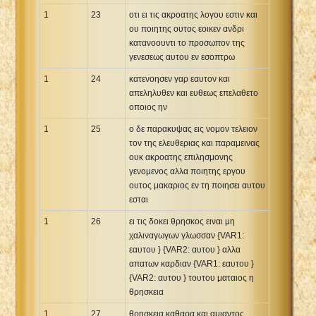
1
23
οτι ει τις ακροατης λογου εστιν και
ου ποιητης ουτος εοικεν ανδρι
κατανοουντι το προσωπον της
γενεσεως αυτου εν εσοπτρω
1
24
κατενοησεν γαρ εαυτον και
απεληλυθεν και ευθεως επελαθετο
οποιος ην
1
25
ο δε παρακυψας εις νομον τελειον
τον της ελευθεριας και παραμεινας
ουκ ακροατης επιλησμονης
γενομενος αλλα ποιητης εργου
ουτος μακαριος εν τη ποιησει αυτου
εσται
1
26
ει τις δοκει θρησκος ειναι μη
χαλιναγωγων γλωσσαν {VAR1:
εαυτου } {VAR2: αυτου } αλλα
απατων καρδιαν {VAR1: εαυτου }
{VAR2: αυτου } τουτου ματαιος η
θρησκεια
1
27
θρησκεια καθαρα και αμιαντος