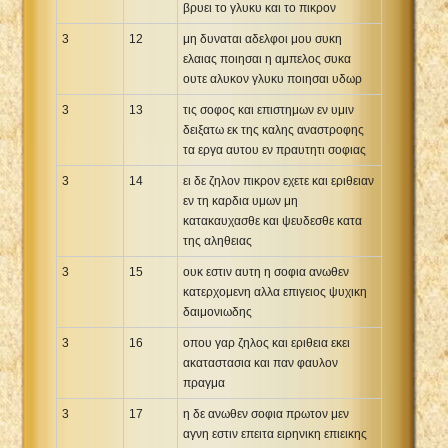
βρυει το γλυκυ και το πικρον
3
12
μη δυναται αδελφοι μου συκη
ελαιας ποιησαι η αμπελος συκα
ουτε αλυκον γλυκυ ποιησαι υδωρ
3
13
τις σοφος και επιστημων εν υμιν
δειξατω εκ της καλης αναστροφης
τα εργα αυτου εν πραυτητι σοφιας
3
14
ει δε ζηλον πικρον εχετε και εριθειαν
εν τη καρδια υμων μη
κατακαυχασθε και ψευδεσθε κατα
της αληθειας
3
15
ουκ εστιν αυτη η σοφια ανωθεν
κατερχομενη αλλα επιγειος ψυχικη
δαιμονιωδης
3
16
οπου γαρ ζηλος και εριθεια εκει
ακαταστασια και παν φαυλον
πραγμα
3
17
η δε ανωθεν σοφια πρωτον μεν
αγνη εστιν επειτα ειρηνικη επιεικης