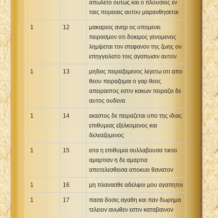
απωλετο ουτως και ο πλουσιος εν
ταις πορειαις αυτου μαρανθησεται
1
12
μακαριος ανηρ ος υπομενει
πειρασμον οτι δοκιμος γενομενος
λημψεται τον στεφανον της ζωης ον
επηγγειλατο τοις αγαπωσιν αυτον
1
13
μηδεις πειραζομενος λεγετω οτι απο
θεου πειραζομαι ο γαρ θεος
απειραστος εστιν κακων πειραζει δε
αυτος ουδενα
1
14
εκαστος δε πειραζεται υπο της ιδιας
επιθυμιας εξελκομενος και
δελεαζομενος
1
15
ειτα η επιθυμια συλλαβουσα τικτει
αμαρτιαν η δε αμαρτια
αποτελεσθεισα αποκυει θανατον
1
16
μη πλανασθε αδελφοι μου αγαπητοι
1
17
πασα δοσις αγαθη και παν δωρημα
τελειον ανωθεν εστιν καταβαινον