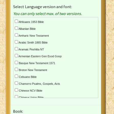
Select Language version and font:
You can only select max. of two versions.
Afrikaans 1953 Bible
Albanian Bible
Amharic New Testament
Arabic Smith 1865 Bible
Aramaic Peshitta NT
Armenian Eastern Gen Exod Gosp
Basque New Testament 1571
Breton New Testament
Cebuano Bible
Chamorro Psalms, Gospels, Acts
Chinese NCV Bible
Chinese Union Bible
Croatian Bible
Book:
Czech Kralicka Bible