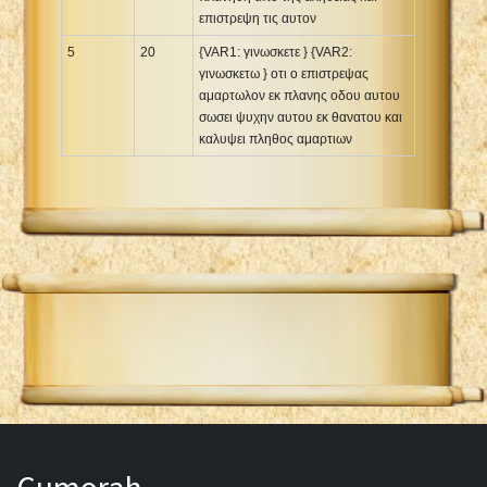
επιστρεψη τις αυτον
5
20
{VAR1: γινωσκετε } {VAR2:
γινωσκετω } οτι ο επιστρεψας
αμαρτωλον εκ πλανης οδου αυτου
σωσει ψυχην αυτου εκ θανατου και
καλυψει πληθος αμαρτιων
Cumorah