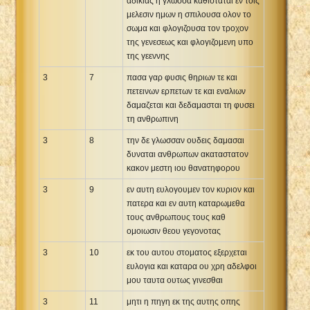
αδικιας η γλωσσα καθισταται εν τοις
μελεσιν ημων η σπιλουσα ολον το
σωμα και φλογιζουσα τον τροχον
της γενεσεως και φλογιζομενη υπο
της γεεννης
3
7
πασα γαρ φυσις θηριων τε και
πετεινων ερπετων τε και εναλιων
δαμαζεται και δεδαμασται τη φυσει
τη ανθρωπινη
3
8
την δε γλωσσαν ουδεις δαμασαι
δυναται ανθρωπων ακαταστατον
κακον μεστη ιου θανατηφορου
3
9
εν αυτη ευλογουμεν τον κυριον και
πατερα και εν αυτη καταρωμεθα
τους ανθρωπους τους καθ
ομοιωσιν θεου γεγονοτας
3
10
εκ του αυτου στοματος εξερχεται
ευλογια και καταρα ου χρη αδελφοι
μου ταυτα ουτως γινεσθαι
3
11
μητι η πηγη εκ της αυτης οπης