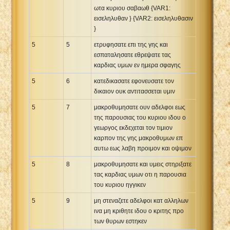
ωτα κυριου σαβαωθ {VAR1:
εισεληλυθαν } {VAR2: εισεληλυθασιν
}
5
5
ετρυφησατε επι της γης και
εσπαταλησατε εθρεψατε τας
καρδιας υμων εν ημερα σφαγης
5
6
κατεδικασατε εφονευσατε τον
δικαιον ουκ αντιτασσεται υμιν
5
7
μακροθυμησατε ουν αδελφοι εως
της παρουσιας του κυριου ιδου ο
γεωργος εκδεχεται τον τιμιον
καρπον της γης μακροθυμων επ
αυτω εως λαβη προιμον και οψιμον
5
8
μακροθυμησατε και υμεις στηριξατε
τας καρδιας υμων οτι η παρουσια
του κυριου ηγγικεν
5
9
μη στεναζετε αδελφοι κατ αλληλων
ινα μη κριθητε ιδου ο κριτης προ
των θυρων εστηκεν