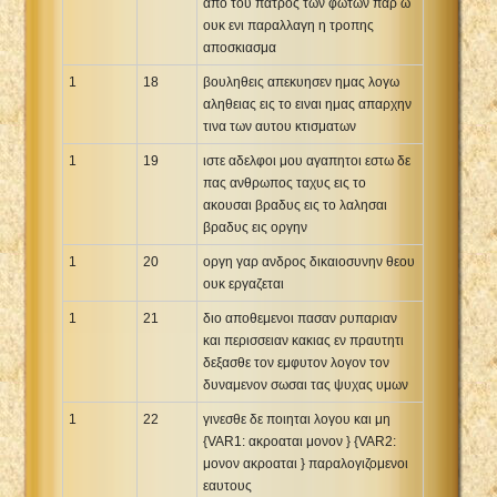
απο του πατρος των φωτων παρ ω
ουκ ενι παραλλαγη η τροπης
αποσκιασμα
1
18
βουληθεις απεκυησεν ημας λογω
αληθειας εις το ειναι ημας απαρχην
τινα των αυτου κτισματων
1
19
ιστε αδελφοι μου αγαπητοι εστω δε
πας ανθρωπος ταχυς εις το
ακουσαι βραδυς εις το λαλησαι
βραδυς εις οργην
1
20
οργη γαρ ανδρος δικαιοσυνην θεου
ουκ εργαζεται
1
21
διο αποθεμενοι πασαν ρυπαριαν
και περισσειαν κακιας εν πραυτητι
δεξασθε τον εμφυτον λογον τον
δυναμενον σωσαι τας ψυχας υμων
1
22
γινεσθε δε ποιηται λογου και μη
{VAR1: ακροαται μονον } {VAR2:
μονον ακροαται } παραλογιζομενοι
εαυτους