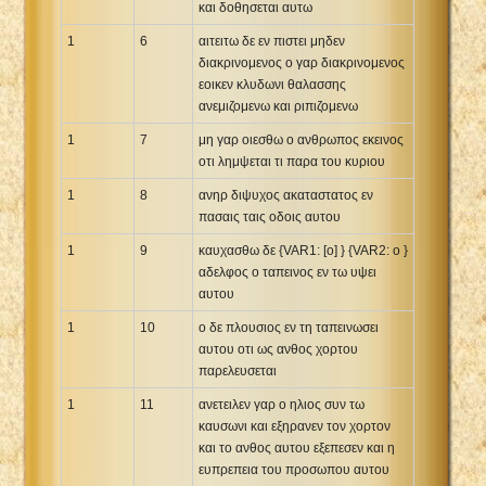
και δοθησεται αυτω
Xhosa Bible
1
6
αιτειτω δε εν πιστει μηδεν
διακρινομενος ο γαρ διακρινομενος
εοικεν κλυδωνι θαλασσης
ανεμιζομενω και ριπιζομενω
1
7
μη γαρ οιεσθω ο ανθρωπος εκεινος
οτι λημψεται τι παρα του κυριου
1
8
ανηρ διψυχος ακαταστατος εν
πασαις ταις οδοις αυτου
1
9
καυχασθω δε {VAR1: [ο] } {VAR2: ο }
αδελφος ο ταπεινος εν τω υψει
αυτου
1
10
ο δε πλουσιος εν τη ταπεινωσει
αυτου οτι ως ανθος χορτου
παρελευσεται
1
11
ανετειλεν γαρ ο ηλιος συν τω
καυσωνι και εξηρανεν τον χορτον
και το ανθος αυτου εξεπεσεν και η
ευπρεπεια του προσωπου αυτου