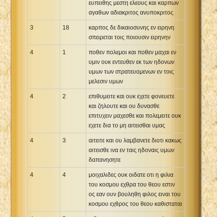
ευπειθης μεστη ελεους και καρπων
αγαθων αδιακριτος ανυποκριτος
3
18
καρπος δε δικαιοσυνης εν ειρηνη
σπειρεται τοις ποιουσιν ειρηνην
4
1
ποθεν πολεμοι και ποθεν μαχαι εν
υμιν ουκ εντευθεν εκ των ηδονων
υμων των στρατευομενων εν τοις
μελεσιν υμων
4
2
επιθυμειτε και ουκ εχετε φονευετε
και ζηλουτε και ου δυνασθε
επιτυχειν μαχεσθε και πολεμειτε ουκ
εχετε δια το μη αιτεισθαι υμας
4
3
αιτειτε και ου λαμβανετε διοτι κακως
αιτεισθε ινα εν ταις ηδοναις υμων
δαπανησητε
4
4
μοιχαλιδες ουκ οιδατε οτι η φιλια
του κοσμου εχθρα του θεου εστιν
ος εαν ουν βουληθη φιλος ειναι του
κοσμου εχθρος του θεου καθισταται