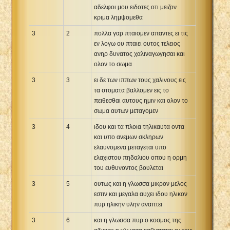
αδελφοι μου ειδοτες οτι μειζον
κριμα λημψομεθα
3
2
πολλα γαρ πταιομεν απαντες ει τις
εν λογω ου πταιει ουτος τελειος
ανηρ δυνατος χαλιναγωγησαι και
ολον το σωμα
3
3
ει δε των ιππων τους χαλινους εις
τα στοματα βαλλομεν εις το
πειθεσθαι αυτους ημιν και ολον το
σωμα αυτων μεταγομεν
3
4
ιδου και τα πλοια τηλικαυτα οντα
και υπο ανεμων σκληρων
ελαυνομενα μεταγεται υπο
ελαχιστου πηδαλιου οπου η ορμη
του ευθυνοντος βουλεται
3
5
ουτως και η γλωσσα μικρον μελος
εστιν και μεγαλα αυχει ιδου ηλικον
πυρ ηλικην υλην αναπτει
3
6
και η γλωσσα πυρ ο κοσμος της