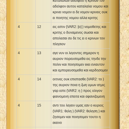
καταλαλων αδελφου η κρινων τον
αδελφον αυτου καταλαλει νομου και
κρινει νομον ει δε νομον κρινεις ουκ
ει ποιητης νομου αλλα κριτης
4
12
εις εστιν {VAR2: [ο] } νομοθετης και
κριτης ο δυναμενος σωσαι και
απολεσαι συ δε τις ει ο κρινων τον
πλησιον
4
13
αγε νυν οι λεγοντες σημερον η
αυριον πορευσομεθα εις τηνδε την
πολιν και ποιησομεν εκει ενιαυτον
και εμπορευσομεθα και κερδησομεν
4
14
οιτινες ουκ επιστασθε {VAR2: το }
της αυριον ποια η ζωη υμων ατμις
γαρ εστε {VAR2: η } προς ολιγον
φαινομενη επειτα και αφανιζομενη
4
15
αντι του λεγειν υμας εαν ο κυριος
{VAR1: θελη } {VAR2: θεληση } και
ζησομεν και ποιησομεν τουτο η
εκεινο