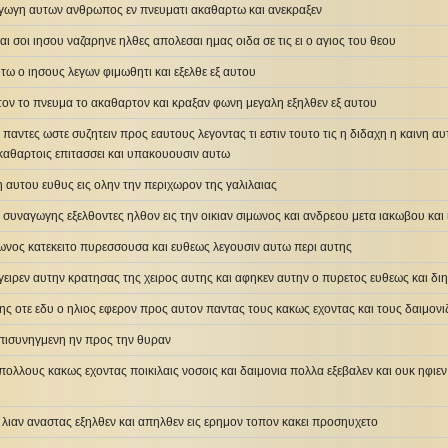
ναγωγη αυτων ανθρωπος εν πνευματι ακαθαρτω και ανεκραξεν
και σοι ιησου ναζαρηνε ηλθες απολεσαι ημας οιδα σε τις ει ο αγιος του θεου
υτω ο ιησους λεγων φιμωθητι και εξελθε εξ αυτου
ον το πνευμα το ακαθαρτον και κραξαν φωνη μεγαλη εξηλθεν εξ αυτου
αντες ωστε συζητειν προς εαυτους λεγοντας τι εστιν τουτο τις η διδαχη η καινη αυτη
καθαρτοις επιτασσει και υπακουουσιν αυτω
η αυτου ευθυς εις ολην την περιχωρον της γαλιλαιας
ς συναγωγης εξελθοντες ηλθον εις την οικιαν σιμωνος και ανδρεου μετα ιακωβου και
ωνος κατεκειτο πυρεσσουσα και ευθεως λεγουσιν αυτω περι αυτης
ειρεν αυτην κρατησας της χειρος αυτης και αφηκεν αυτην ο πυρετος ευθεως και διη
ης οτε εδυ ο ηλιος εφερον προς αυτον παντας τους κακως εχοντας και τους δαιμον
επισυνηγμενη ην προς την θυραν
πολλους κακως εχοντας ποικιλαις νοσοις και δαιμονια πολλα εξεβαλεν και ουκ ηφιεν 
 λιαν αναστας εξηλθεν και απηλθεν εις ερημον τοπον κακει προσηυχετο