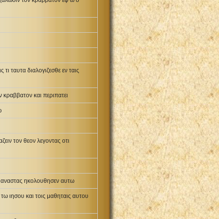
 χαλωσιν τον κραββατον εφ ω ο
 τι ταυτα διαλογιζεσθε εν ταις
ον κραββατον και περιπατει
ω
ζειν τον θεον λεγοντας οτι
αι αναστας ηκολουθησεν αυτω
ο τω ιησου και τοις μαθηταις αυτου