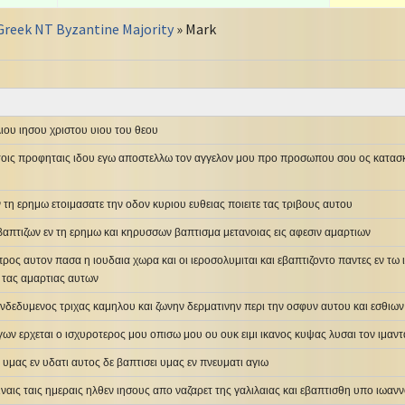
Greek NT Byzantine Majority
» Mark
ιου ιησου χριστου υιου του θεου
 τοις προφηταις ιδου εγω αποστελλω τον αγγελον μου προ προσωπου σου ος κατασ
τη ερημω ετοιμασατε την οδον κυριου ευθειας ποιειτε τας τριβους αυτου
βαπτιζων εν τη ερημω και κηρυσσων βαπτισμα μετανοιας εις αφεσιν αμαρτιων
προς αυτον πασα η ιουδαια χωρα και οι ιεροσολυμιται και εβαπτιζοντο παντες εν τ
 τας αμαρτιας αυτων
ενδεδυμενος τριχας καμηλου και ζωνην δερματινην περι την οσφυν αυτου και εσθιων 
γων ερχεται ο ισχυροτερος μου οπισω μου ου ουκ ειμι ικανος κυψας λυσαι τον ιμα
 υμας εν υδατι αυτος δε βαπτισει υμας εν πνευματι αγιω
ειναις ταις ημεραις ηλθεν ιησους απο ναζαρετ της γαλιλαιας και εβαπτισθη υπο ιωαν