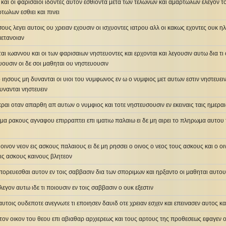
ς και οι φαρισαιοι ιδοντες αυτον εσθιοντα μετα των τελωνων και αμαρτωλων ελεγον το
τωλων εσθιει και πινει
σους λεγει αυτοις ου χρειαν εχουσιν οι ισχυοντες ιατρου αλλ οι κακως εχοντες ουκ η
μετανοιαν
αι ιωαννου και οι των φαρισαιων νηστευοντες και ερχονται και λεγουσιν αυτω δια τι 
ουσιν οι δε σοι μαθηται ου νηστευουσιν
 ο ιησους μη δυνανται οι υιοι του νυμφωνος εν ω ο νυμφιος μετ αυτων εστιν νηστευε
υνανται νηστευειν
εραι οταν απαρθη απ αυτων ο νυμφιος και τοτε νηστευσουσιν εν εκειναις ταις ημεραι
ημα ρακους αγναφου επιρραπτει επι ιματιω παλαιω ει δε μη αιρει το πληρωμα αυτου 
 οινον νεον εις ασκους παλαιους ει δε μη ρησσει ο οινος ο νεος τους ασκους και ο οι
εις ασκους καινους βλητεον
πορευεσθαι αυτον εν τοις σαββασιν δια των σποριμων και ηρξαντο οι μαθηται αυτου
ελεγον αυτω ιδε τι ποιουσιν εν τοις σαββασιν ο ουκ εξεστιν
αυτοις ουδεποτε ανεγνωτε τι εποιησεν δαυιδ οτε χρειαν εσχεν και επεινασεν αυτος κα
 τον οικον του θεου επι αβιαθαρ αρχιερεως και τους αρτους της προθεσεως εφαγεν ου