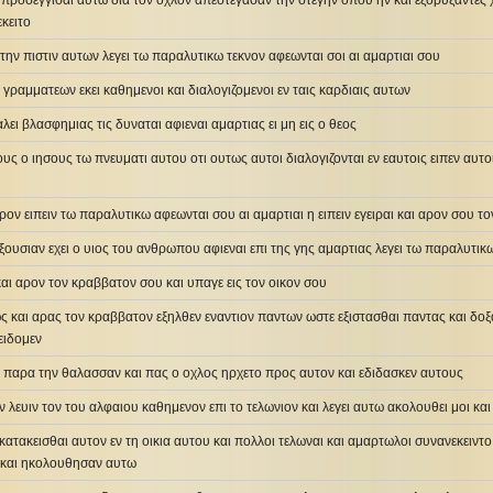
 προσεγγισαι αυτω δια τον οχλον απεστεγασαν την στεγην οπου ην και εξορυξαντες
κειτο
 την πιστιν αυτων λεγει τω παραλυτικω τεκνον αφεωνται σοι αι αμαρτιαι σου
ν γραμματεων εκει καθημενοι και διαλογιζομενοι εν ταις καρδιαις αυτων
λει βλασφημιας τις δυναται αφιεναι αμαρτιας ει μη εις ο θεος
υς ο ιησους τω πνευματι αυτου οτι ουτως αυτοι διαλογιζονται εν εαυτοις ειπεν αυτοις
ερον ειπειν τω παραλυτικω αφεωνται σου αι αμαρτιαι η ειπειν εγειραι και αρον σου τ
 εξουσιαν εχει ο υιος του ανθρωπου αφιεναι επι της γης αμαρτιας λεγει τω παραλυτικ
 και αρον τον κραββατον σου και υπαγε εις τον οικον σου
ς και αρας τον κραββατον εξηλθεν εναντιον παντων ωστε εξιστασθαι παντας και δοξα
ειδομεν
ν παρα την θαλασσαν και πας ο οχλος ηρχετο προς αυτον και εδιδασκεν αυτους
ν λευιν τον του αλφαιου καθημενον επι το τελωνιον και λεγει αυτω ακολουθει μοι κ
 κατακεισθαι αυτον εν τη οικια αυτου και πολλοι τελωναι και αμαρτωλοι συνανεκειντ
 και ηκολουθησαν αυτω