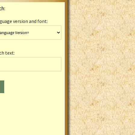
ch:
guage version and font:
ch text: