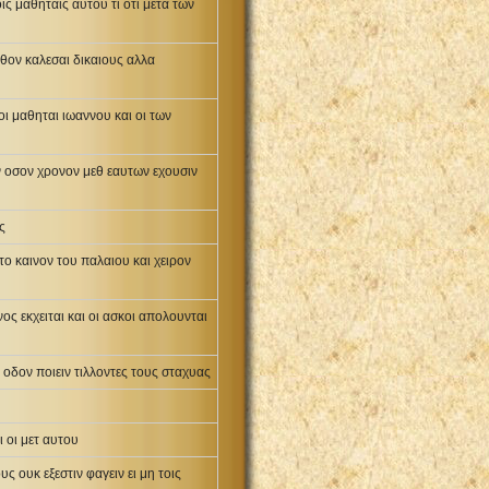
ις μαθηταις αυτου τι οτι μετα των
λθον καλεσαι δικαιους αλλα
οι μαθηται ιωαννου και οι των
ιν οσον χρονον μεθ εαυτων εχουσιν
ς
το καινον του παλαιου και χειρον
νος εκχειται και οι ασκοι απολουνται
 οδον ποιειν τιλλοντες τους σταχυας
ι οι μετ αυτου
ς ουκ εξεστιν φαγειν ει μη τοις