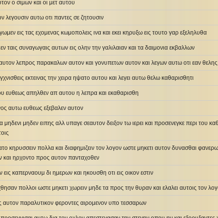
υτον ο σιμων και οι μετ αυτου
ον λεγουσιν αυτω οτι παντες σε ζητουσιν
αγωμεν εις τας εχομενας κωμοπολεις ινα και εκει κηρυξω εις τουτο γαρ εξεληλυθα
εν ταις συναγωγαις αυτων εις ολην την γαλιλαιαν και τα δαιμονια εκβαλλων
 αυτον λεπρος παρακαλων αυτον και γονυπετων αυτον και λεγων αυτω οτι εαν θελης
γχνισθεις εκτεινας την χειρα ηψατο αυτου και λεγει αυτω θελω καθαρισθητι
του ευθεως απηλθεν απ αυτου η λεπρα και εκαθαρισθη
νος αυτω ευθεως εξεβαλεν αυτον
ρα μηδενι μηδεν ειπης αλλ υπαγε σεαυτον δειξον τω ιερει και προσενεγκε περι του 
τοις
ατο κηρυσσειν πολλα και διαφημιζειν τον λογον ωστε μηκετι αυτον δυνασθαι φανερως 
ην και ηρχοντο προς αυτον πανταχοθεν
ν εις καπερναουμ δι ημερων και ηκουσθη οτι εις οικον εστιν
θησαν πολλοι ωστε μηκετι χωρειν μηδε τα προς την θυραν και ελαλει αυτοις τον λο
ος αυτον παραλυτικον φεροντες αιρομενον υπο τεσσαρων