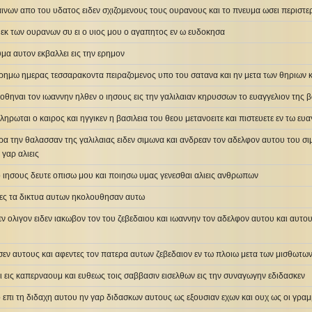
ινων απο του υδατος ειδεν σχιζομενους τους ουρανους και το πνευμα ωσει περιστε
 εκ των ουρανων συ ει ο υιος μου ο αγαπητος εν ω ευδοκησα
υμα αυτον εκβαλλει εις την ερημον
η ερημω ημερας τεσσαρακοντα πειραζομενος υπο του σατανα και ην μετα των θηριων κ
οθηναι τον ιωαννην ηλθεν ο ιησους εις την γαλιλαιαν κηρυσσων το ευαγγελιον της β
ληρωται ο καιρος και ηγγικεν η βασιλεια του θεου μετανοειτε και πιστευετε εν τω ευ
α την θαλασσαν της γαλιλαιας ειδεν σιμωνα και ανδρεαν τον αδελφον αυτου του σ
γαρ αλιεις
 ο ιησους δευτε οπισω μου και ποιησω υμας γενεσθαι αλιεις ανθρωπων
τες τα δικτυα αυτων ηκολουθησαν αυτω
εν ολιγον ειδεν ιακωβον τον του ζεβεδαιου και ιωαννην τον αδελφον αυτου και αυτου
σεν αυτους και αφεντες τον πατερα αυτων ζεβεδαιον εν τω πλοιω μετα των μισθωτ
ι εις καπερναουμ και ευθεως τοις σαββασιν εισελθων εις την συναγωγην εδιδασκεν
 επι τη διδαχη αυτου ην γαρ διδασκων αυτους ως εξουσιαν εχων και ουχ ως οι γραμ