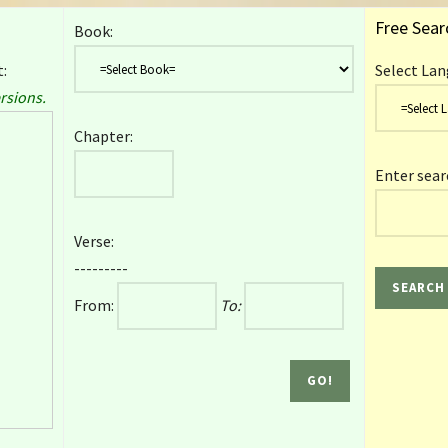
Free Sear
Book:
:
Select Lan
rsions.
Chapter:
Enter sear
Verse:
---------
From:
To: