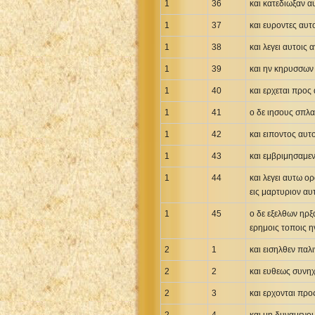
1
36
και κατεδιωξαν α
Uma New Testament
1
37
και ευροντες αυτ
Vietnamese 1934 Bible
1
Xhosa Bible
38
και λεγει αυτοις 
1
39
και ην κηρυσσων 
1
40
και ερχεται προς
1
41
ο δε ιησους σπλα
1
42
και ειποντος αυ
1
43
και εμβριμησαμε
1
44
και λεγει αυτω ο
εις μαρτυριον αυ
1
45
ο δε εξελθων ηρξ
ερημοις τοποις 
2
1
και εισηλθεν παλι
2
2
και ευθεως συνηχ
2
3
και ερχονται πρ