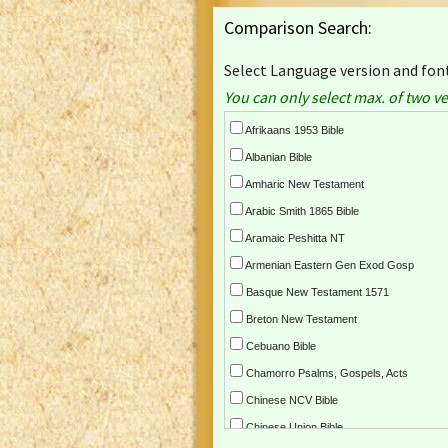
Comparison Search:
Select Language version and font
You can only select max. of two ve
Afrikaans 1953 Bible
Albanian Bible
Amharic New Testament
Arabic Smith 1865 Bible
Aramaic Peshitta NT
Armenian Eastern Gen Exod Gosp
Basque New Testament 1571
Breton New Testament
Cebuano Bible
Chamorro Psalms, Gospels, Acts
Chinese NCV Bible
Chinese Union Bible