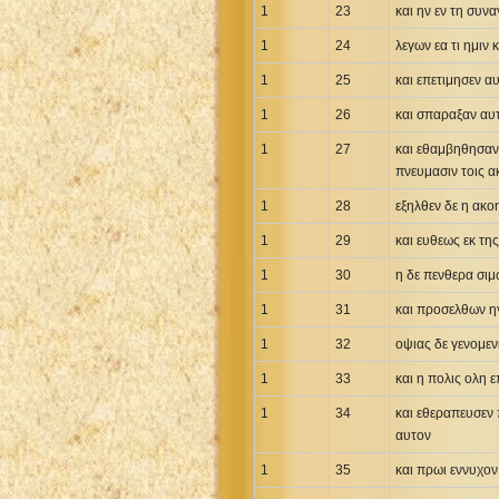
Maori Genesis Exodus Leviticus
1
23
και ην εν τη συ
Norwegian Bible
1
24
λεγων εα τι ημιν 
Portuguese Bible
1
25
και επετιμησεν α
Romanian Cornilescu Bible
1
26
και σπαραξαν αυτ
Russian Synodal 1876 Bible
1
27
και εθαμβηθησαν π
Russian Synodal Bible KOI8
πνευμασιν τοις α
Russian Synodal Bible Win-1251
1
28
εξηλθεν δε η ακο
Shuar New Testament
1
29
και ευθεως εκ τη
Spanish RV 1909 Bible
Spanish Sag. Escrituras 1569
1
30
η δε πενθερα σιμ
Swahili New Testament
1
31
και προσελθων ηγ
Swedish 1917 Bible
1
32
οψιας δε γενομεν
Tagalog 1905
1
33
και η πολις ολη 
Tagalog John and James
1
34
και εθεραπευσεν 
Turkish Bible
αυτον
Ukrainian 1871 NT
1
35
και πρωι εννυχον
Ukrainian Bible