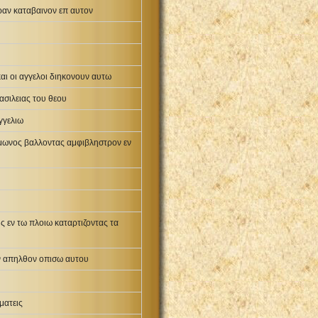
ραν καταβαινον επ αυτον
αι οι αγγελοι διηκονουν αυτω
ασιλειας του θεου
αγγελιω
ιμωνος βαλλοντας αμφιβληστρον εν
ς εν τω πλοιω καταρτιζοντας τα
ων απηλθον οπισω αυτου
ματεις