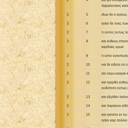
2
4
και μη δυναμενοι
παραλυτικος κατε
2
5
ιδων δε ο ιησους
2
6
ησαν δε τινες τω
2
7
τι ουτος ουτως λα
2
8
και ευθεως επιγνο
καρδιαις υμων
2
9
τι εστιν ευκοπωτ
2
10
ινα δε ειδητε οτι
2
11
σοι λεγω εγειραι
2
12
και ηγερθη ευθεω
ουδεποτε ουτως 
2
13
και εξηλθεν παλι
2
14
και παραγων ειδε
2
15
και εγενετο εν τω
ησαν γαρ πολλοι