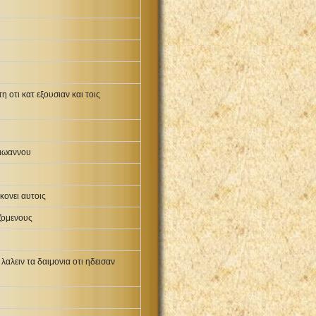
 οτι κατ εξουσιαν και τοις
 ιωαννου
κονει αυτοις
ιζομενους
λαλειν τα δαιμονια οτι ηδεισαν