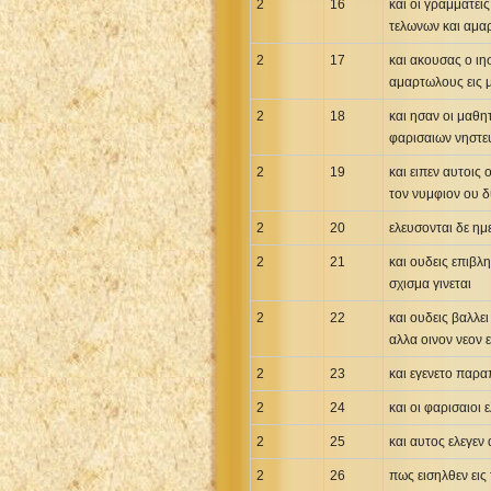
2
16
και οι γραμματει
τελωνων και αμαρ
2
17
και ακουσας ο ιη
αμαρτωλους εις 
2
18
και ησαν οι μαθητ
φαρισαιων νηστευ
2
19
και ειπεν αυτοις
τον νυμφιον ου δ
2
20
ελευσονται δε ημ
2
21
και ουδεις επιβλ
σχισμα γινεται
2
22
και ουδεις βαλλει
αλλα οινον νεον 
2
23
και εγενετο παρα
2
24
και οι φαρισαιοι 
2
25
και αυτος ελεγεν 
2
26
πως εισηλθεν εις