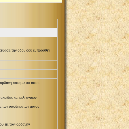
κευασει την οδον σου εμπροσθεν
ω ιορδανη ποταμω υπ αυτου
ακριδας και μελι αγριον
ντα των υποδηματων αυτου
νου εις τον ιορδανην