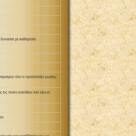
 δυνασαι με καθαρισαι
καθαρισμου σου α προσεταξεν μωσης
εις πολιν εισελθειν αλλ εξω εν
γον