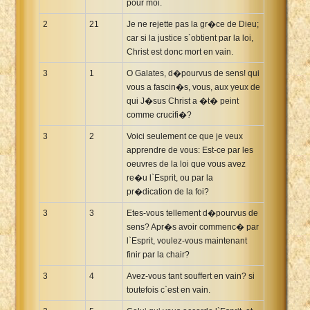
pour moi.
2
21
Je ne rejette pas la gr�ce de Dieu;
car si la justice s`obtient par la loi,
Christ est donc mort en vain.
3
1
O Galates, d�pourvus de sens! qui
vous a fascin�s, vous, aux yeux de
qui J�sus Christ a �t� peint
comme crucifi�?
3
2
Voici seulement ce que je veux
apprendre de vous: Est-ce par les
oeuvres de la loi que vous avez
re�u l`Esprit, ou par la
pr�dication de la foi?
3
3
Etes-vous tellement d�pourvus de
sens? Apr�s avoir commenc� par
l`Esprit, voulez-vous maintenant
finir par la chair?
3
4
Avez-vous tant souffert en vain? si
toutefois c`est en vain.