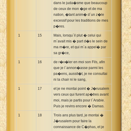
dans le juda�sme que beaucoup
de ceux de mon �ge et de ma
nation, �tant anim� d`un z�le
excessif pour les traditions de mes
p�res.
1
15
Mais, lorsqu`il plut � celui qui
m`avait mis � part d�s le sein de
ma m�re, et qui m`a appel� par
sa gr�ce,
1
16
de r�v�ler en moi son Fils, afin
que je l`annon�asse parmi les
pa�ens, aussit�t, je ne consultai
ni la chair ni le sang,
1
17
et je ne montai point � J�rusalem
vers ceux qui furent ap�tres avant
moi, mais je partis pour l`Arabie.
Puis je revins encore � Damas.
1
18
Trois ans plus tard, je montai �
J�rusalem pour faire la
connaissance de C�phas, et je