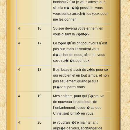
bonheur? Car je vous atteste que,
si cela e�t �t� possible, vous
vous seriez arrach� les yeux pour
me les donner.
4
16
Suis-je devenu votre ennemi en
vous disant la v�rit�?
4
17
Le z�le qu`ils ont pour vous n`est
pas pur, mais ils veulent vous
d�tacher de nous, afin que vous
soyez z�l�s pour eux.
4
18
Il est beau d`avoir du z�le pour ce
qui est bien et en tout temps, et non
pas seulement quand je suis
pr�sent parmi vous.
4
19
Mes enfants, pour qui j`�prouve
de nouveau les douleurs de
l`enfantement, jusqu`� ce que
Christ soit form� en vous,
4
20
je voudrais �tre maintenant
aupr�s de vous, et changer de