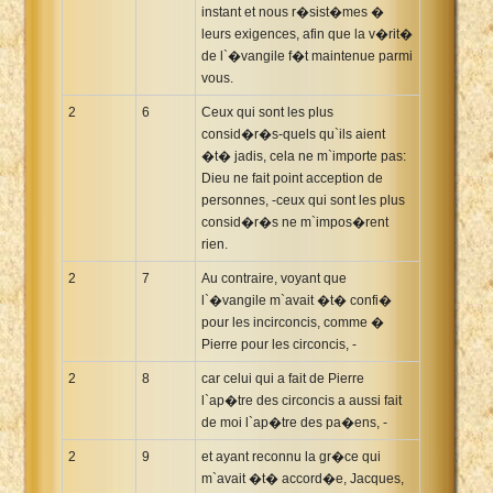
instant et nous r�sist�mes �
leurs exigences, afin que la v�rit�
de l`�vangile f�t maintenue parmi
vous.
2
6
Ceux qui sont les plus
consid�r�s-quels qu`ils aient
�t� jadis, cela ne m`importe pas:
Dieu ne fait point acception de
personnes, -ceux qui sont les plus
consid�r�s ne m`impos�rent
rien.
2
7
Au contraire, voyant que
l`�vangile m`avait �t� confi�
pour les incirconcis, comme �
Pierre pour les circoncis, -
2
8
car celui qui a fait de Pierre
l`ap�tre des circoncis a aussi fait
de moi l`ap�tre des pa�ens, -
2
9
et ayant reconnu la gr�ce qui
m`avait �t� accord�e, Jacques,