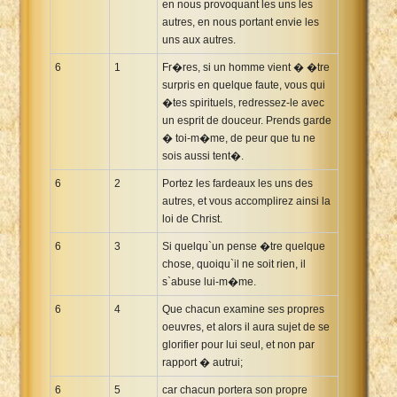
en nous provoquant les uns les
autres, en nous portant envie les
uns aux autres.
6
1
Fr�res, si un homme vient � �tre
surpris en quelque faute, vous qui
�tes spirituels, redressez-le avec
un esprit de douceur. Prends garde
� toi-m�me, de peur que tu ne
sois aussi tent�.
6
2
Portez les fardeaux les uns des
autres, et vous accomplirez ainsi la
loi de Christ.
6
3
Si quelqu`un pense �tre quelque
chose, quoiqu`il ne soit rien, il
s`abuse lui-m�me.
6
4
Que chacun examine ses propres
oeuvres, et alors il aura sujet de se
glorifier pour lui seul, et non par
rapport � autrui;
6
5
car chacun portera son propre