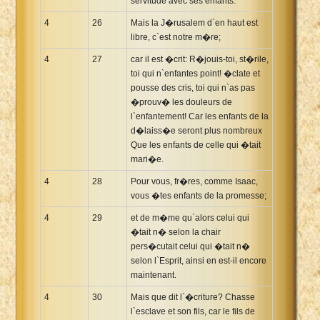
servitude avec ses enfants.
4
26
Mais la J�rusalem d`en haut est
libre, c`est notre m�re;
4
27
car il est �crit: R�jouis-toi, st�rile,
toi qui n`enfantes point! �clate et
pousse des cris, toi qui n`as pas
�prouv� les douleurs de
l`enfantement! Car les enfants de la
d�laiss�e seront plus nombreux
Que les enfants de celle qui �tait
mari�e.
4
28
Pour vous, fr�res, comme Isaac,
vous �tes enfants de la promesse;
4
29
et de m�me qu`alors celui qui
�tait n� selon la chair
pers�cutait celui qui �tait n�
selon l`Esprit, ainsi en est-il encore
maintenant.
4
30
Mais que dit l`�criture? Chasse
l`esclave et son fils, car le fils de