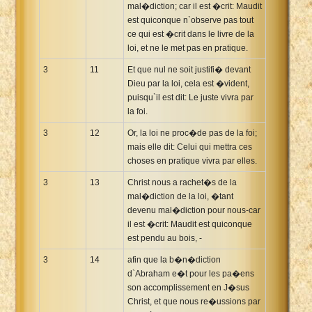
mal�diction; car il est �crit: Maudit
est quiconque n`observe pas tout
ce qui est �crit dans le livre de la
loi, et ne le met pas en pratique.
3
11
Et que nul ne soit justifi� devant
Dieu par la loi, cela est �vident,
puisqu`il est dit: Le juste vivra par
la foi.
3
12
Or, la loi ne proc�de pas de la foi;
mais elle dit: Celui qui mettra ces
choses en pratique vivra par elles.
3
13
Christ nous a rachet�s de la
mal�diction de la loi, �tant
devenu mal�diction pour nous-car
il est �crit: Maudit est quiconque
est pendu au bois, -
3
14
afin que la b�n�diction
d`Abraham e�t pour les pa�ens
son accomplissement en J�sus
Christ, et que nous re�ussions par