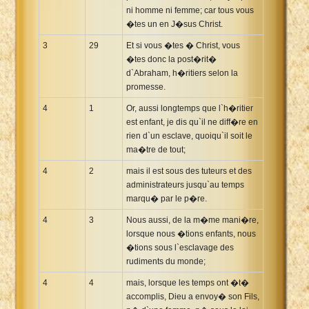
ni homme ni femme; car tous vous
�tes un en J�sus Christ.
3
29
Et si vous �tes � Christ, vous
�tes donc la post�rit�
d`Abraham, h�ritiers selon la
promesse.
4
1
Or, aussi longtemps que l`h�ritier
est enfant, je dis qu`il ne diff�re en
rien d`un esclave, quoiqu`il soit le
ma�tre de tout;
4
2
mais il est sous des tuteurs et des
administrateurs jusqu`au temps
marqu� par le p�re.
4
3
Nous aussi, de la m�me mani�re,
lorsque nous �tions enfants, nous
�tions sous l`esclavage des
rudiments du monde;
4
4
mais, lorsque les temps ont �t�
accomplis, Dieu a envoy� son Fils,