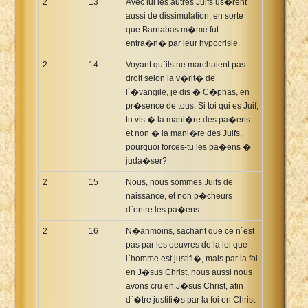
2
13
Avec lui les autres Juifs us�rent
aussi de dissimulation, en sorte
que Barnabas m�me fut
entra�n� par leur hypocrisie.
2
14
Voyant qu`ils ne marchaient pas
droit selon la v�rit� de
l`�vangile, je dis � C�phas, en
pr�sence de tous: Si toi qui es Juif,
tu vis � la mani�re des pa�ens
et non � la mani�re des Juifs,
pourquoi forces-tu les pa�ens �
juda�ser?
2
15
Nous, nous sommes Juifs de
naissance, et non p�cheurs
d`entre les pa�ens.
2
16
N�anmoins, sachant que ce n`est
pas par les oeuvres de la loi que
l`homme est justifi�, mais par la foi
en J�sus Christ, nous aussi nous
avons cru en J�sus Christ, afin
d`�tre justifi�s par la foi en Christ