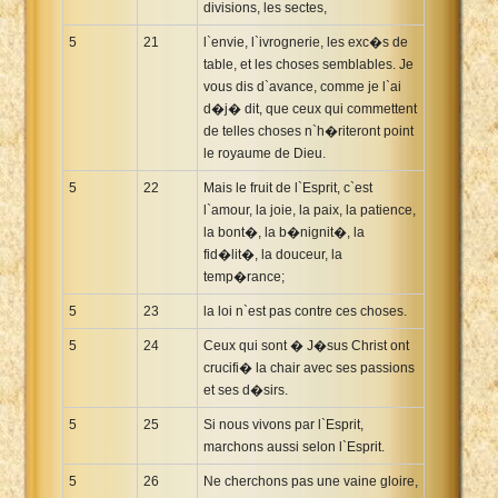
divisions, les sectes,
5
21
l`envie, l`ivrognerie, les exc�s de
table, et les choses semblables. Je
vous dis d`avance, comme je l`ai
d�j� dit, que ceux qui commettent
de telles choses n`h�riteront point
le royaume de Dieu.
5
22
Mais le fruit de l`Esprit, c`est
l`amour, la joie, la paix, la patience,
la bont�, la b�nignit�, la
fid�lit�, la douceur, la
temp�rance;
5
23
la loi n`est pas contre ces choses.
5
24
Ceux qui sont � J�sus Christ ont
crucifi� la chair avec ses passions
et ses d�sirs.
5
25
Si nous vivons par l`Esprit,
marchons aussi selon l`Esprit.
5
26
Ne cherchons pas une vaine gloire,