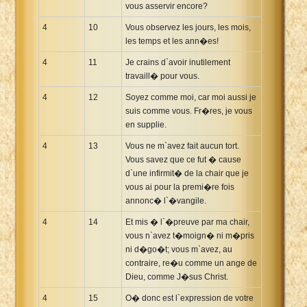
vous asservir encore?
4
10
Vous observez les jours, les mois,
les temps et les ann�es!
4
11
Je crains d`avoir inutilement
travaill� pour vous.
4
12
Soyez comme moi, car moi aussi je
suis comme vous. Fr�res, je vous
en supplie.
4
13
Vous ne m`avez fait aucun tort.
Vous savez que ce fut � cause
d`une infirmit� de la chair que je
vous ai pour la premi�re fois
annonc� l`�vangile.
4
14
Et mis � l`�preuve par ma chair,
vous n`avez t�moign� ni m�pris
ni d�go�t; vous m`avez, au
contraire, re�u comme un ange de
Dieu, comme J�sus Christ.
4
15
O� donc est l`expression de votre