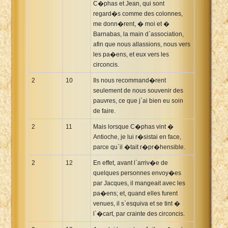
C�phas et Jean, qui sont
regard�s comme des colonnes,
me donn�rent, � moi et �
Barnabas, la main d`association,
afin que nous allassions, nous vers
les pa�ens, et eux vers les
circoncis.
2
10
Ils nous recommand�rent
seulement de nous souvenir des
pauvres, ce que j`ai bien eu soin
de faire.
2
11
Mais lorsque C�phas vint �
Antioche, je lui r�sistai en face,
parce qu`il �tait r�pr�hensible.
2
12
En effet, avant l`arriv�e de
quelques personnes envoy�es
par Jacques, il mangeait avec les
pa�ens; et, quand elles furent
venues, il s`esquiva et se tint �
l`�cart, par crainte des circoncis.