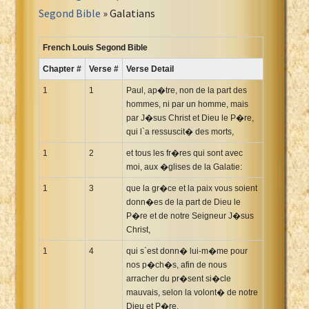
Portuguese Bible
Segond Bible
» Galatians
Romanian Cornilescu Bible
Russian Synodal 1876 Bible
French Louis Segond Bible
Russian Synodal Bible KOI8
Chapter #
Verse #
Verse Detail
Russian Synodal Bible Win-1251
1
1
Paul, ap�tre, non de la part des
Shuar New Testament
hommes, ni par un homme, mais
par J�sus Christ et Dieu le P�re,
Spanish RV 1909 Bible
qui l`a ressuscit� des morts,
Spanish Sag. Escrituras 1569
1
2
et tous les fr�res qui sont avec
Swahili New Testament
moi, aux �glises de la Galatie:
Swedish 1917 Bible
1
3
que la gr�ce et la paix vous soient
Tagalog 1905
donn�es de la part de Dieu le
Tagalog John and James
P�re et de notre Seigneur J�sus
Christ,
Turkish Bible
Ukrainian 1871 NT
1
4
qui s`est donn� lui-m�me pour
nos p�ch�s, afin de nous
Ukrainian Bible
arracher du pr�sent si�cle
Uma New Testament
mauvais, selon la volont� de notre
Vietnamese 1934 Bible
Dieu et P�re,