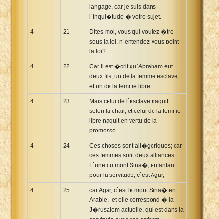
langage, car je suis dans
l`inqui�tude � votre sujet.
4
21
Dites-moi, vous qui voulez �tre
sous la loi, n`entendez-vous point
la loi?
4
22
Car il est �crit qu`Abraham eut
deux fils, un de la femme esclave,
et un de la femme libre.
4
23
Mais celui de l`esclave naquit
selon la chair, et celui de la femme
libre naquit en vertu de la
promesse.
4
24
Ces choses sont all�goriques; car
ces femmes sont deux alliances.
L`une du mont Sina�, enfantant
pour la servitude, c`est Agar, -
4
25
car Agar, c`est le mont Sina� en
Arabie, -et elle correspond � la
J�rusalem actuelle, qui est dans la