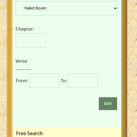
Danish Bible
Dutch Staten Vertaling Bible
Eng. KJV&Book of Mormon
Chapter:
English YLT 1898 Bible
Estonian Genesis New Testament
Finnish 1776 Bible
Finnish 1938 Bible
Verse:
French Darby Bible
---------
French Louis Segond Bible
From:
To:
Gaelic (Manx) Selections
Gaelic (Scottish) Mark
Georgian Gospels Acts James
German Luther 1912 Bible
Gothic NT AmbrosianusA Partial
Greek Modern Bible
Greek NT Byzantine Majority
Free Search:
Greek NT Textus Receptus