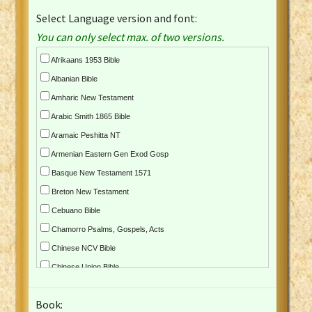
Select Language version and font:
You can only select max. of two versions.
Afrikaans 1953 Bible
Albanian Bible
Amharic New Testament
Arabic Smith 1865 Bible
Aramaic Peshitta NT
Armenian Eastern Gen Exod Gosp
Basque New Testament 1571
Breton New Testament
Cebuano Bible
Chamorro Psalms, Gospels, Acts
Chinese NCV Bible
Chinese Union Bible
Croatian Bible
Book:
Czech Kralicka Bible