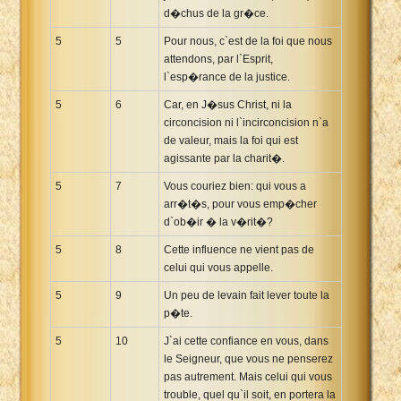
d�chus de la gr�ce.
5
5
Pour nous, c`est de la foi que nous
attendons, par l`Esprit,
l`esp�rance de la justice.
5
6
Car, en J�sus Christ, ni la
circoncision ni l`incirconcision n`a
de valeur, mais la foi qui est
agissante par la charit�.
5
7
Vous couriez bien: qui vous a
arr�t�s, pour vous emp�cher
d`ob�ir � la v�rit�?
5
8
Cette influence ne vient pas de
celui qui vous appelle.
5
9
Un peu de levain fait lever toute la
p�te.
5
10
J`ai cette confiance en vous, dans
le Seigneur, que vous ne penserez
pas autrement. Mais celui qui vous
trouble, quel qu`il soit, en portera la