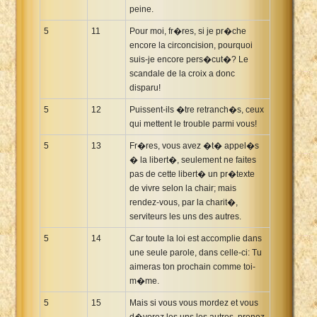
peine.
5
11
Pour moi, fr�res, si je pr�che
encore la circoncision, pourquoi
suis-je encore pers�cut�? Le
scandale de la croix a donc
disparu!
5
12
Puissent-ils �tre retranch�s, ceux
qui mettent le trouble parmi vous!
5
13
Fr�res, vous avez �t� appel�s
� la libert�, seulement ne faites
pas de cette libert� un pr�texte
de vivre selon la chair; mais
rendez-vous, par la charit�,
serviteurs les uns des autres.
5
14
Car toute la loi est accomplie dans
une seule parole, dans celle-ci: Tu
aimeras ton prochain comme toi-
m�me.
5
15
Mais si vous vous mordez et vous
d�vorez les uns les autres, prenez