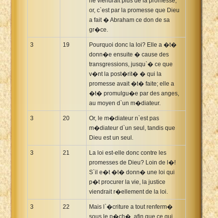
ne viendrait plus de la promesse;
or, c`est par la promesse que Dieu
a fait � Abraham ce don de sa
gr�ce.
3
19
Pourquoi donc la loi? Elle a �t�
donn�e ensuite � cause des
transgressions, jusqu`� ce que
v�nt la post�rit� � qui la
promesse avait �t� faite; elle a
�t� promulgu�e par des anges,
au moyen d`un m�diateur.
3
20
Or, le m�diateur n`est pas
m�diateur d`un seul, tandis que
Dieu est un seul.
3
21
La loi est-elle donc contre les
promesses de Dieu? Loin de l�!
S`il e�t �t� donn� une loi qui
p�t procurer la vie, la justice
viendrait r�ellement de la loi.
3
22
Mais l`�criture a tout renferm�
sous le p�ch�, afin que ce qui