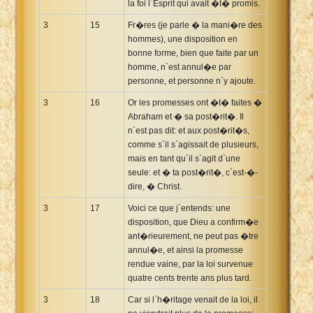
la foi l`Esprit qui avait �t� promis.
3
15
Fr�res (je parle � la mani�re des
hommes), une disposition en
bonne forme, bien que faite par un
homme, n`est annul�e par
personne, et personne n`y ajoute.
3
16
Or les promesses ont �t� faites �
Abraham et � sa post�rit�. Il
n`est pas dit: et aux post�rit�s,
comme s`il s`agissait de plusieurs,
mais en tant qu`il s`agit d`une
seule: et � ta post�rit�, c`est-�-
dire, � Christ.
3
17
Voici ce que j`entends: une
disposition, que Dieu a confirm�e
ant�rieurement, ne peut pas �tre
annul�e, et ainsi la promesse
rendue vaine, par la loi survenue
quatre cents trente ans plus tard.
3
18
Car si l`h�ritage venait de la loi, il