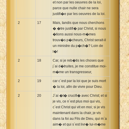
et non par les oeuvres de la loi,
parce que nulle chair ne sera
justifi�e par les oeuvres de la loi.
2
17
Mais, tandis que nous cherchons
� �tre justifi� par Christ, si nous
�tions aussi nous-m�mes
trouv�s p�cheurs, Christ serait-il
un ministre du p�ch�? Loin de
l�!
2
18
Car, si je reb�tis les choses que
j`ai d�truites, je me constitue moi-
m�me un transgresseur,
2
19
car c`est par la loi que je suis mort
� la loi, afin de vivre pour Dieu.
2
20
J`ai �t� crucifi� avec Christ; et si
je vis, ce n`est plus moi qui vis,
c`est Christ qui vit en moi; si je vis
maintenant dans la chair, je vis
dans la foi au Fils de Dieu, qui m`a
aim� et qui s`est livr� lui-m�me