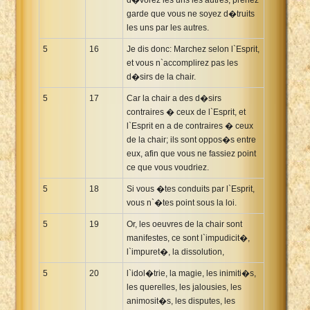
garde que vous ne soyez d�truits
les uns par les autres.
5
16
Je dis donc: Marchez selon l`Esprit,
et vous n`accomplirez pas les
d�sirs de la chair.
5
17
Car la chair a des d�sirs
contraires � ceux de l`Esprit, et
l`Esprit en a de contraires � ceux
de la chair; ils sont oppos�s entre
eux, afin que vous ne fassiez point
ce que vous voudriez.
5
18
Si vous �tes conduits par l`Esprit,
vous n`�tes point sous la loi.
5
19
Or, les oeuvres de la chair sont
manifestes, ce sont l`impudicit�,
l`impuret�, la dissolution,
5
20
l`idol�trie, la magie, les inimiti�s,
les querelles, les jalousies, les
animosit�s, les disputes, les