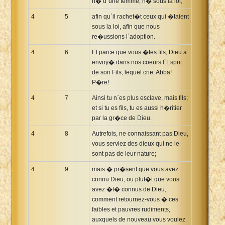
n� d`une femme, n� sous la loi,
4
5
afin qu`il rachet�t ceux qui �taient
sous la loi, afin que nous
re�ussions l`adoption.
4
6
Et parce que vous �tes fils, Dieu a
envoy� dans nos coeurs l`Esprit
de son Fils, lequel crie: Abba!
P�re!
4
7
Ainsi tu n`es plus esclave, mais fils;
et si tu es fils, tu es aussi h�ritier
par la gr�ce de Dieu.
4
8
Autrefois, ne connaissant pas Dieu,
vous serviez des dieux qui ne le
sont pas de leur nature;
4
9
mais � pr�sent que vous avez
connu Dieu, ou plut�t que vous
avez �t� connus de Dieu,
comment retournez-vous � ces
faibles et pauvres rudiments,
auxquels de nouveau vous voulez