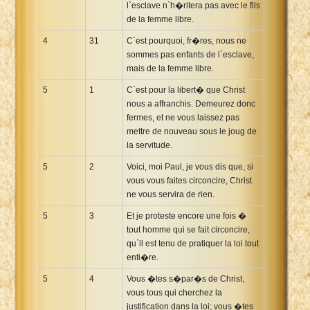
l`esclave n`h�ritera pas avec le fils
de la femme libre.
4
31
C`est pourquoi, fr�res, nous ne
sommes pas enfants de l`esclave,
mais de la femme libre.
5
1
C`est pour la libert� que Christ
nous a affranchis. Demeurez donc
fermes, et ne vous laissez pas
mettre de nouveau sous le joug de
la servitude.
5
2
Voici, moi Paul, je vous dis que, si
vous vous faites circoncire, Christ
ne vous servira de rien.
5
3
Et je proteste encore une fois �
tout homme qui se fait circoncire,
qu`il est tenu de pratiquer la loi tout
enti�re.
5
4
Vous �tes s�par�s de Christ,
vous tous qui cherchez la
justification dans la loi; vous �tes