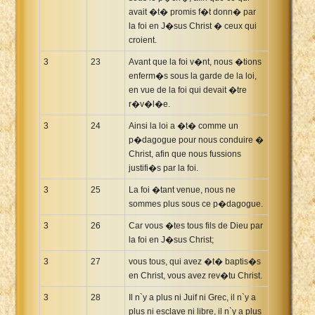
avait �t� promis f�t donn� par
la foi en J�sus Christ � ceux qui
croient.
3
23
Avant que la foi v�nt, nous �tions
enferm�s sous la garde de la loi,
en vue de la foi qui devait �tre
r�v�l�e.
3
24
Ainsi la loi a �t� comme un
p�dagogue pour nous conduire �
Christ, afin que nous fussions
justifi�s par la foi.
3
25
La foi �tant venue, nous ne
sommes plus sous ce p�dagogue.
3
26
Car vous �tes tous fils de Dieu par
la foi en J�sus Christ;
3
27
vous tous, qui avez �t� baptis�s
en Christ, vous avez rev�tu Christ.
3
28
Il n`y a plus ni Juif ni Grec, il n`y a
plus ni esclave ni libre, il n`y a plus