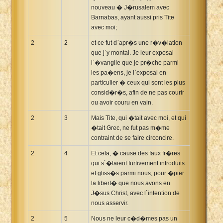
nouveau � J�rusalem avec
Barnabas, ayant aussi pris Tite
avec moi;
2
2
et ce fut d`apr�s une r�v�lation
que j`y montai. Je leur exposai
l`�vangile que je pr�che parmi
les pa�ens, je l`exposai en
particulier � ceux qui sont les plus
consid�r�s, afin de ne pas courir
ou avoir couru en vain.
2
3
Mais Tite, qui �tait avec moi, et qui
�tait Grec, ne fut pas m�me
contraint de se faire circoncire.
2
4
Et cela, � cause des faux fr�res
qui s`�taient furtivement introduits
et gliss�s parmi nous, pour �pier
la libert� que nous avons en
J�sus Christ, avec l`intention de
nous asservir.
2
5
Nous ne leur c�d�mes pas un