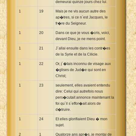
demeurai quinze jours chez lui.
1
19
Mais je ne vis aucun autre des
ap�tres, si ce n`est Jacques, le
fr�re du Seigneur.
1
20
Dans ce que je vous �cris, voici,
devant Dieu, je ne mens point.
1
21
J`allai ensuite dans les contr�es
de la Syrie et de la Cilicie.
1
22
Or, j`�tais inconnu de visage aux
�glises de Jud�e qui sont en
Christ;
1
23
seulement, elles avaient entendu
dire: Celui qui autrefois nous
pers�cutait annonce maintenant la
foi qu`il s`effor�ait alors de
d�truire.
1
24
Et elles glorifiaient Dieu � mon
sujet.
2
1
Quatorze ans apr�s, je montai de