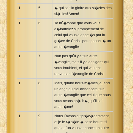
Xhosa Bible
1
5
� qui soit la gloire aux si�cles des
si�cles! Amen!
1
6
Je m`�tonne que vous vous
d�tourniez si promptement de
celui qui vous a appel�s par la
gr�ce de Christ, pour passer � un
autre �vangile.
1
7
Non pas qu`il y ait un autre
�vangile, mais il y a des gens qui
vous troublent, et qui veulent
renverser l`�vangile de Christ.
1
8
Mais, quand nous-m�mes, quand
un ange du ciel annoncerait un
autre �vangile que celui que nous
vous avons pr�ch�, qu`il soit
anath�me!
1
9
Nous l`avons dit pr�c�demment,
et je le r�p�te � cette heure: si
quelqu`un vous annonce un autre