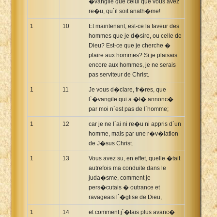
�vangile que celui que vous avez
re�u, qu`il soit anath�me!
1
10
Et maintenant, est-ce la faveur des
hommes que je d�sire, ou celle de
Dieu? Est-ce que je cherche �
plaire aux hommes? Si je plaisais
encore aux hommes, je ne serais
pas serviteur de Christ.
1
11
Je vous d�clare, fr�res, que
l`�vangile qui a �t� annonc�
par moi n`est pas de l`homme;
1
12
car je ne l`ai ni re�u ni appris d`un
homme, mais par une r�v�lation
de J�sus Christ.
1
13
Vous avez su, en effet, quelle �tait
autrefois ma conduite dans le
juda�sme, comment je
pers�cutais � outrance et
ravageais l`�glise de Dieu,
1
14
et comment j`�tais plus avanc�