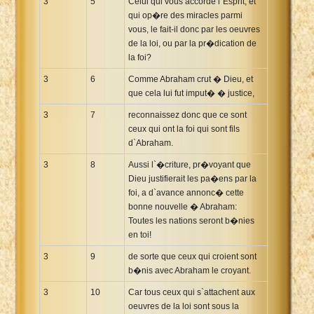
3
5
Celui qui vous accorde l`Esprit, et
qui op�re des miracles parmi
vous, le fait-il donc par les oeuvres
de la loi, ou par la pr�dication de
la foi?
3
6
Comme Abraham crut � Dieu, et
que cela lui fut imput� � justice,
3
7
reconnaissez donc que ce sont
ceux qui ont la foi qui sont fils
d`Abraham.
3
8
Aussi l`�criture, pr�voyant que
Dieu justifierait les pa�ens par la
foi, a d`avance annonc� cette
bonne nouvelle � Abraham:
Toutes les nations seront b�nies
en toi!
3
9
de sorte que ceux qui croient sont
b�nis avec Abraham le croyant.
3
10
Car tous ceux qui s`attachent aux
oeuvres de la loi sont sous la